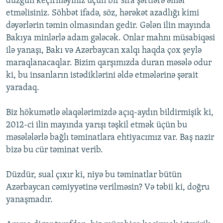
düzgün keçirməyiniz üçün bir sıra şərtlərə əməl
etməlisiniz. Söhbət ifadə, söz, hərəkət azadlığı kimi
dəyərlərin təmin olmasından gedir. Gələn ilin mayında
Bakıya minlərlə adam gələcək. Onlar mahnı müsabiqəsi
ilə yanaşı, Bakı və Azərbaycan xalqı haqda çox şeylə
maraqlanacaqlar. Bizim qarşımızda duran məsələ odur
ki, bu insanların istədiklərini əldə etmələrinə şərait
yaradaq.
Biz hökumətlə əlaqələrimizdə açıq-aydın bildirmişik ki,
2012-ci ilin mayında yarışı təşkil etmək üçün bu
məsələlərlə bağlı təminatlara ehtiyacımız var. Baş nazir
bizə bu cür təminat verib.
Düzdür, sual çıxır ki, niyə bu təminatlar bütün
Azərbaycan cəmiyyətinə verilməsin? Və təbii ki, doğru
yanaşmadır.