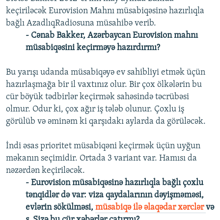
keçiriləcək Eurovision Mahnı müsabiqəsinə hazırlıqla
bağlı AzadlıqRadiosuna müsahibə verib.
- Cənab Bakker, Azərbaycan Eurovision mahnı
müsabiqəsini keçirməyə hazırdırmı?
Bu yarışı udanda müsabiqəyə ev sahibliyi etmək üçün
hazırlaşmağa bir il vaxtınız olur. Bir çox ölkələrin bu
cür böyük tədbirlər keçirmək sahəsində təcrübəsi
olmur. Odur ki, çox ağır iş tələb olunur. Çoxlu iş
görülüb və əminəm ki qarşıdakı aylarda da görüləcək.
İndi əsas prioritet müsabiqəni keçirmək üçün uyğun
məkanın seçimidir. Ortada 3 variant var. Hamısı da
nəzərdən keçiriləcək.
- Eurovision müsabiqəsinə hazırlıqla bağlı çoxlu
tənqidlər də var: viza qaydalarının dəyişməməsi,
evlərin sökülməsi,
müsabiqə ilə əlaqədar xərclər
və
s. Sizə bu cür xəbərlər çatırmı?