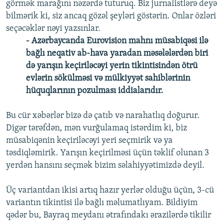
görmək marağını nəzərdə tuturuq. Biz jurnalistlərə deyə
bilmərik ki, siz ancaq gözəl şeyləri göstərin. Onlar özləri
seçəcəklər nəyi yazsınlar.
- Azərbaycanda Eurovision mahnı müsabiqəsi ilə
bağlı neqativ ab-hava yaradan məsələlərdən biri
də yarışın keçiriləcəyi yerin tikintisindən ötrü
evlərin sökülməsi və mülkiyyət sahiblərinin
hüquqlarının pozulması iddialarıdır.
Bu cür xəbərlər bizə də çatıb və narahatlıq doğurur.
Digər tərəfdən, mən vurğulamaq istərdim ki, biz
müsabiqənin keçiriləcəyi yeri seçmirik və ya
təsdiqləmirik. Yarışın keçirilməsi üçün təklif olunan 3
yerdən hansını seçmək bizim səlahiyyətimizdə deyil.
Üç variantdan ikisi artıq hazır yerlər olduğu üçün, 3-cü
variantın tikintisi ilə bağlı məlumatlıyam. Bildiyim
qədər bu, Bayraq meydanı ətrafındakı ərazilərdə tikilir