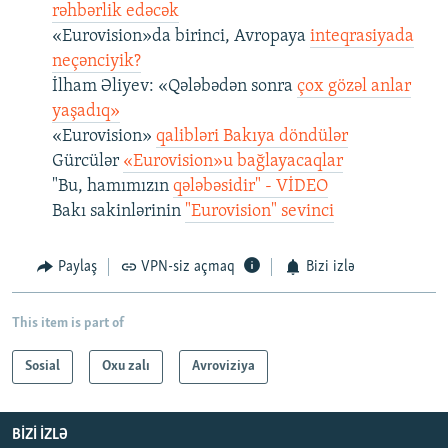
rəhbərlik edəcək
«Eurovision»da birinci, Avropaya
inteqrasiyada
neçənciyik?
İlham Əliyev: «Qələbədən sonra
çox gözəl anlar
yaşadıq»
«Eurovision»
qalibləri Bakıya döndülər
Gürcülər
«Eurovision»u bağlayacaqlar
"Bu, hamımızın
qələbəsidir" - VİDEO
Bakı sakinlərinin
"Eurovision" sevinci
Paylaş
VPN-siz açmaq
Bizi izlə
This item is part of
Sosial
Oxu zalı
Avroviziya
BIZI IZLƏ