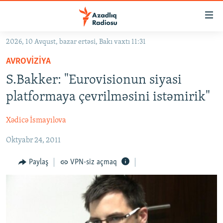
Keçid
linkləri
Əsas
2026, 10 Avqust, bazar ertəsi, Bakı vaxtı 11:31
məzmuna
GÜNDƏM
AVROVIZIYA
qayıt
#İZAHLA
Əsas
S.Bakker: "Eurovisionun siyasi
KORRUPSIOMETR
naviqasiyaya
platformaya çevrilməsini istəmirik"
qayıt
#ƏSLINDƏ
Axtarışa
Xədicə İsmayılova
FƏRQƏ BAX
keç
Oktyabr 24, 2011
QANUNI DOĞRU
ARAŞDIRMA
Paylaş
VPN-siz açmaq
MULTIMEDIA
RADIO ARXIV
VIDEO
HAQQIMIZDA
FOTOQALEREYA
OXU ZALI