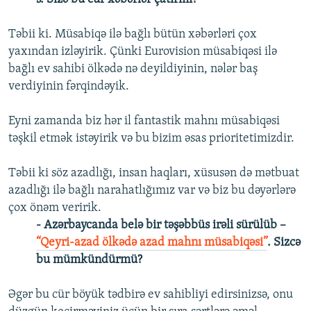
Təbii ki. Müsabiqə ilə bağlı bütün xəbərləri çox
yaxından izləyirik. Çünki Eurovision müsabiqəsi ilə
bağlı ev sahibi ölkədə nə deyildiyinin, nələr baş
verdiyinin fərqindəyik.
Eyni zamanda biz hər il fantastik mahnı müsabiqəsi
təşkil etmək istəyirik və bu bizim əsas prioritetimizdir.
Təbii ki söz azadlığı, insan haqları, xüsusən də mətbuat
azadlığı ilə bağlı narahatlığımız var və biz bu dəyərlərə
çox önəm veririk.
- Azərbaycanda belə bir təşəbbüs irəli sürülüb –
“Qeyri-azad ölkədə azad mahnı müsabiqəsi”
. Sizcə
bu mümkündürmü?
Əgər bu cür böyük tədbirə ev sahibliyi edirsinizsə, onu