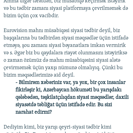
Amma digər tərəfdən, biz müsabiqə keçirmək istəyirik
və bu tədbir zamanı siyasi platformaya çevrilməmək də
bizim üçün çox vacibdir.
Eurovision mahnı müsabiqəsi siyasi tədbir deyil, biz
başqalarına bu tədbirdən siyasi məqsədlər üçün istifadə
etməyə, şou zamanı siyasi bəyanatlara imkan vermirik
və s. Əgər biz bu qaydalara riayət olunmasını istəyiriksə
o zaman özümüz də mahnı müsabiqəsini siyasi alətə
çevirməmək üçün yaxşı nümunə olmalıyıq. Çünki bu
bizim məqsədlərimizə aid deyil.
- Bilmirəm xəbəriniz var, ya yox, bir çox insanlar
fikirləşir ki, Azərbaycan hökuməti bu yarışdakı
qələbədən, təşkilatçılıqdan siyasi məqsədlər, daxili
siyasətdə təbliğat üçün istifadə edir. Bu sizi
narahat edirmi?
Dediyim kimi, biz yarışı qeyri-siyasi tədbir kimi