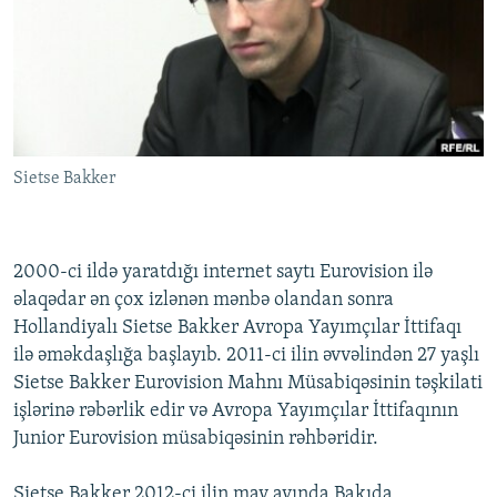
İNFOQRAFIKA
AZƏRBAYCAN ƏDƏBIYYATI KITABXANASI
MISSIYAMIZ
BIZI IZLƏ
KARIKATURA
İSLAM VƏ DEMOKRATIYA
PEŞƏ ETIKASI VƏ JURNALISTIKA STANDARTLARIMIZ
İZ - MƏDƏNIYYƏT PROQRAMI
MATERIALLARIMIZDAN ISTIFADƏ
AZADLIQRADIOSU MOBIL TELEFONUNUZDA
RFE/RL-in bütün saytları
Sietse Bakker
BIZIMLƏ ƏLAQƏ
XƏBƏR BÜLLETENLƏRIMIZ
2000-ci ildə yaratdığı internet saytı Eurovision ilə
əlaqədar ən çox izlənən mənbə olandan sonra
Hollandiyalı Sietse Bakker Avropa Yayımçılar İttifaqı
ilə əməkdaşlığa başlayıb. 2011-ci ilin əvvəlindən 27 yaşlı
Sietse Bakker Eurovision Mahnı Müsabiqəsinin təşkilati
işlərinə rəbərlik edir və Avropa Yayımçılar İttifaqının
Junior Eurovision müsabiqəsinin rəhbəridir.
Sietse Bakker 2012-ci ilin may ayında Bakıda