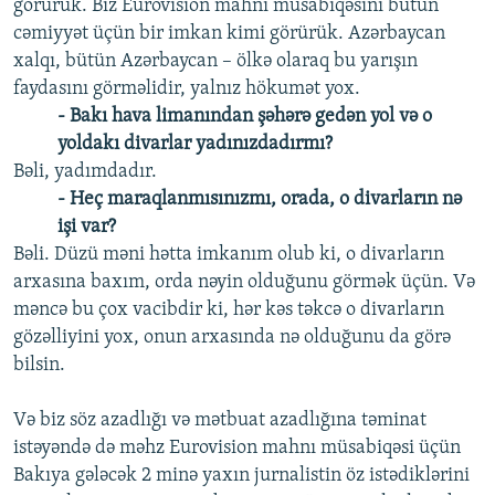
görürük. Biz Eurovision mahnı müsabiqəsini bütün
cəmiyyət üçün bir imkan kimi görürük. Azərbaycan
xalqı, bütün Azərbaycan – ölkə olaraq bu yarışın
faydasını görməlidir, yalnız hökumət yox.
- Bakı hava limanından şəhərə gedən yol və o
yoldakı divarlar yadınızdadırmı?
Bəli, yadımdadır.
- Heç maraqlanmısınızmı, orada, o divarların nə
işi var?
Bəli. Düzü məni hətta imkanım olub ki, o divarların
arxasına baxım, orda nəyin olduğunu görmək üçün. Və
məncə bu çox vacibdir ki, hər kəs təkcə o divarların
gözəlliyini yox, onun arxasında nə olduğunu da görə
bilsin.
Və biz söz azadlığı və mətbuat azadlığına təminat
istəyəndə də məhz Eurovision mahnı müsabiqəsi üçün
Bakıya gələcək 2 minə yaxın jurnalistin öz istədiklərini