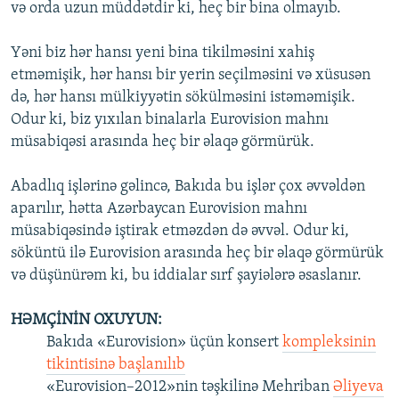
və orda uzun müddətdir ki, heç bir bina olmayıb.
Yəni biz hər hansı yeni bina tikilməsini xahiş
etməmişik, hər hansı bir yerin seçilməsini və xüsusən
də, hər hansı mülkiyyətin sökülməsini istəməmişik.
Odur ki, biz yıxılan binalarla Eurovision mahnı
müsabiqəsi arasında heç bir əlaqə görmürük.
Abadlıq işlərinə gəlincə, Bakıda bu işlər çox əvvəldən
aparılır, hətta Azərbaycan Eurovision mahnı
müsabiqəsində iştirak etməzdən də əvvəl. Odur ki,
söküntü ilə Eurovision arasında heç bir əlaqə görmürük
və düşünürəm ki, bu iddialar sırf şayiələrə əsaslanır.
HƏMÇİNİN OXUYUN:
Bakıda «Eurovision» üçün konsert
kompleksinin
tikintisinə başlanılıb
«Eurovision–2012»nin təşkilinə Mehriban
Əliyeva