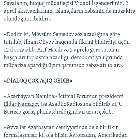
Savalanın, hüquq müdafiəçisi Vidadi İsgəndərlinin, 2
aprel aksiyaçılarının, islamçıların həbsinin də müzakirə
olunduğunu bildirib:
«Dedim ki, Mövsüm Səmədov söz azadlığına görə
tutulub, İlham Əliyev haqqında fikrini bildirdiyi üçün
12 il cəza alıb. ​Arif Hacılı və 2 aprelə görə tutulan
başqaları toplaşma azadlığı, demokratiya uğrunda
mübarizə apardığı üçün qanunsuz həbsə atılıblar».
«DİALOQ ÇOX AÇIQ GEDİR»
«Azərbaycan Naminə» İctimai Forumun prezidenti
Eldar Namazov
isə AzadlıqRadiosuna bildirib ki, U.
Börnslə görüş planlaşdırıldığından uzun çəkib:
«Əvvəllər Azərbaycan cəmiyyətində belə bir fikir
formalaşmışdı ki, ola bilsin Avropadan, Amerikadan