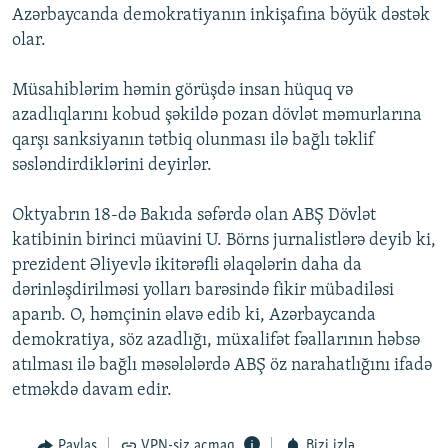
Azərbaycanda demokratiyanın inkişafına böyük dəstək
olar.
Müsahiblərim həmin görüşdə insan hüquq və
azadlıqlarını kobud şəkildə pozan dövlət məmurlarına
qarşı sanksiyanın tətbiq olunması ilə bağlı təklif
səsləndirdiklərini deyirlər.
Oktyabrın 18-də Bakıda səfərdə olan ABŞ Dövlət
katibinin birinci müavini U. Börns jurnalistlərə deyib ki,
prezident Əliyevlə ikitərəfli əlaqələrin daha da
dərinləşdirilməsi yolları barəsində fikir mübadiləsi
aparıb. O, həmçinin əlavə edib ki, Azərbaycanda
demokratiya, söz azadlığı, müxalifət fəallarının həbsə
atılması ilə bağlı məsələlərdə ABŞ öz narahatlığını ifadə
etməkdə davam edir.
Paylaş
VPN-siz açmaq
Bizi izlə