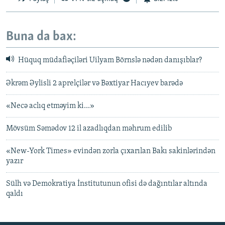
Buna da bax:
Hüquq müdafiəçiləri Uilyam Börnslə nədən danışıblar?
Əkrəm Əylisli 2 aprelçilər və Bəxtiyar Hacıyev barədə
«Necə aclıq etməyim ki...»
Mövsüm Səmədov 12 il azadlıqdan məhrum edilib
«New-York Times» evindən zorla çıxarılan Bakı sakinlərindən
yazır
Sülh və Demokratiya İnstitutunun ofisi də dağıntılar altında
qaldı