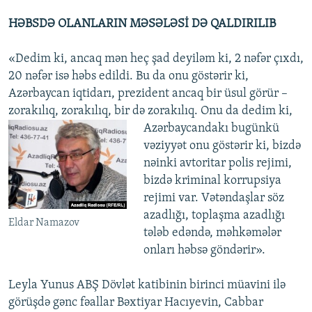
HƏBSDƏ OLANLARIN MƏSƏLƏSİ DƏ QALDIRILIB
«Dedim ki, ancaq mən heç şad deyiləm ki, 2 nəfər çıxdı,
20 nəfər isə həbs edildi. Bu da onu göstərir ki,
Azərbaycan iqtidarı, prezident ancaq bir üsul görür –
zorakılıq, zorakılıq, bir də zorakılıq.
Onu da dedim ki,
Azərbaycandakı bugünkü
vəziyyət onu göstərir ki, bizdə
nəinki avtoritar polis rejimi,
bizdə kriminal korrupsiya
rejimi var. Vətəndaşlar söz
azadlığı, toplaşma azadlığı
Eldar Namazov
tələb edəndə, məhkəmələr
onları həbsə göndərir».
Leyla Yunus ABŞ Dövlət katibinin birinci müavini ilə
görüşdə gənc fəallar Bəxtiyar Hacıyevin, Cabbar