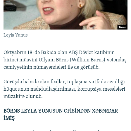
İNFOQRAFIKA
AZƏRBAYCAN ƏDƏBIYYATI KITABXANASI
MISSIYAMIZ
BIZI IZLƏ
KARIKATURA
İSLAM VƏ DEMOKRATIYA
PEŞƏ ETIKASI VƏ JURNALISTIKA STANDARTLARIMIZ
İZ - MƏDƏNIYYƏT PROQRAMI
MATERIALLARIMIZDAN ISTIFADƏ
Leyla Yunus
AZADLIQRADIOSU MOBIL TELEFONUNUZDA
RFE/RL-in bütün saytları
BIZIMLƏ ƏLAQƏ
Oktyabrın 18-də Bakıda olan ABŞ Dövlət katibinin
XƏBƏR BÜLLETENLƏRIMIZ
birinci müavini
Uilyam Börns
(William Burns) vətəndaş
cəmiyyətinin nümayəndələri ilə də görüşüb.
Görüşdə həbsdə olan fəallar, toplaşma və ifadə azadlığı
hüququnun məhdudlaşdırılması, korrupsiya məsələləri
müzakirə olunub.
BÖRNS LEYLA YUNUSUN OFİSİNDƏN XƏBƏRDAR
İMİŞ