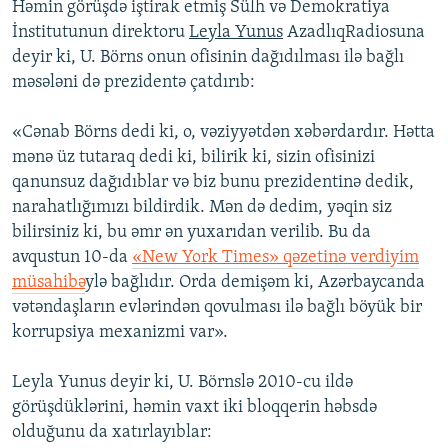
Həmin görüşdə iştirak etmiş Sülh və Demokratiya
İnstitutunun direktoru
Leyla Yunus
AzadlıqRadiosuna
deyir ki, U. Börns onun ofisinin dağıdılması ilə bağlı
məsələni də prezidentə çatdırıb:
«Cənab Börns dedi ki, o, vəziyyətdən xəbərdardır. Hətta
mənə üz tutaraq dedi ki, bilirik ki, sizin ofisinizi
qanunsuz dağıdıblar və biz bunu prezidentinə dedik,
narahatlığımızı bildirdik. Mən də dedim, yəqin siz
bilirsiniz ki, bu əmr ən yuxarıdan verilib. Bu da
avqustun 10-da
«New York Times» qəzetinə verdiyim
müsahibə
ylə bağlıdır. Orda demişəm ki, Azərbaycanda
vətəndaşların evlərindən qovulması ilə bağlı böyük bir
korrupsiya mexanizmi var».
Leyla Yunus deyir ki, U. Börnslə 2010-cu ildə
görüşdüklərini, həmin vaxt iki bloqqerin həbsdə
olduğunu da xatırlayıblar: