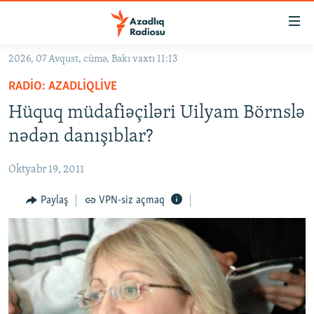
Keçid
linkləri
Əsas
2026, 07 Avqust, cümə, Bakı vaxtı 11:13
məzmuna
GÜNDƏM
RADIO: AZADLIQLIVE
qayıt
#İZAHLA
Əsas
Hüquq müdafiəçiləri Uilyam Börnslə
KORRUPSIOMETR
naviqasiyaya
nədən danışıblar?
qayıt
#ƏSLINDƏ
Axtarışa
Oktyabr 19, 2011
FƏRQƏ BAX
keç
QANUNI DOĞRU
Paylaş
VPN-siz açmaq
ARAŞDIRMA
MULTIMEDIA
RADIO ARXIV
VIDEO
HAQQIMIZDA
FOTOQALEREYA
OXU ZALI