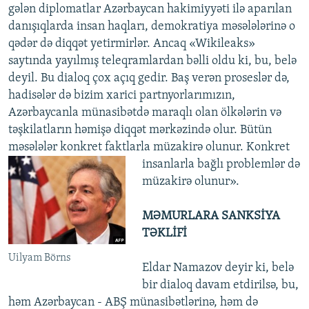
gələn diplomatlar Azərbaycan hakimiyyəti ilə aparılan
danışıqlarda insan haqları, demokratiya məsələlərinə o
qədər də diqqət yetirmirlər. Ancaq «Wikileaks»
saytında yayılmış teleqramlardan bəlli oldu ki, bu, belə
deyil. Bu dialoq çox açıq gedir. Baş verən proseslər də,
hadisələr də bizim xarici partnyorlarımızın,
Azərbaycanla münasibətdə maraqlı olan ölkələrin və
təşkilatların həmişə diqqət mərkəzində olur. Bütün
məsələlər konkret faktlarla müzakirə olunur. Konkret
insanlarla bağlı problemlər də
müzakirə olunur».
MƏMURLARA SANKSİYA
TƏKLİFİ
Uilyam Börns
Eldar Namazov deyir ki, belə
bir dialoq davam etdirilsə, bu,
həm Azərbaycan - ABŞ münasibətlərinə, həm də