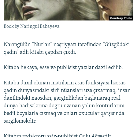
İNFOQRAFIKA
AZƏRBAYCAN ƏDƏBIYYATI KITABXANASI
MISSIYAMIZ
BIZI IZLƏ
KARIKATURA
İSLAM VƏ DEMOKRATIYA
PEŞƏ ETIKASI VƏ JURNALISTIKA STANDARTLARIMIZ
Book by Naringul Babayeva
İZ - MƏDƏNIYYƏT PROQRAMI
MATERIALLARIMIZDAN ISTIFADƏ
AZADLIQRADIOSU MOBIL TELEFONUNUZDA
RFE/RL-in bütün saytları
Narıngülün “Nurlan” nəşriyyatı tərəfindən “Güzgüdəki
BIZIMLƏ ƏLAQƏ
qadın” adlı kitabı çapdan çıxdı.
XƏBƏR BÜLLETENLƏRIMIZ
Kitaba hekayə, esse və publisist yazılar daxil edilib.
Kitaba daxil olunan mətnlərin əsas funksiyası həssas
qadın dünyasındakı sirli nüansları üzə çıxarmaq, insan
daxilindəki xaosdan, gərginlikdən başlanaraq real
dünya hadisələrinə doğru uzanan yolun konturlarını
bədii boyalarla cızmaq və onları oxucular qarşısında
sərgiləməkdir.
Kitabın redaktoru şair-publisist Qulu Ağsəsdir.