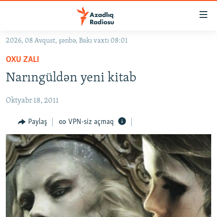
Keçid
linkləri
Əsas
2026, 08 Avqust, şənbə, Bakı vaxtı 08:01
məzmuna
GÜNDƏM
OXU ZALI
qayıt
#İZAHLA
Əsas
Narıngüldən yeni kitab
KORRUPSIOMETR
naviqasiyaya
qayıt
Oktyabr 18, 2011
#ƏSLINDƏ
Axtarışa
FƏRQƏ BAX
Paylaş
VPN-siz açmaq
keç
QANUNI DOĞRU
ARAŞDIRMA
MULTIMEDIA
RADIO ARXIV
VIDEO
HAQQIMIZDA
FOTOQALEREYA
OXU ZALI