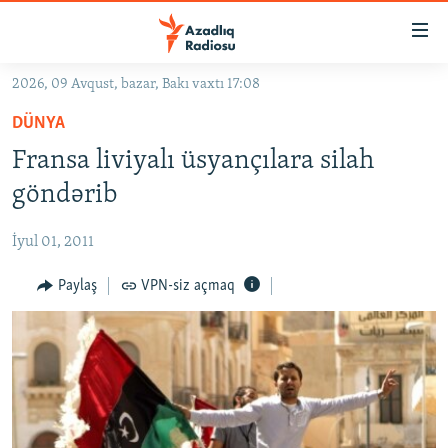
Keçid
linkləri
Əsas
2026, 09 Avqust, bazar, Bakı vaxtı 17:08
məzmuna
GÜNDƏM
DÜNYA
qayıt
#İZAHLA
Əsas
Fransa liviyalı üsyançılara silah
KORRUPSIOMETR
naviqasiyaya
göndərib
qayıt
#ƏSLINDƏ
Axtarışa
İyul 01, 2011
FƏRQƏ BAX
keç
QANUNI DOĞRU
Paylaş
VPN-siz açmaq
ARAŞDIRMA
MULTIMEDIA
RADIO ARXIV
VIDEO
HAQQIMIZDA
FOTOQALEREYA
OXU ZALI