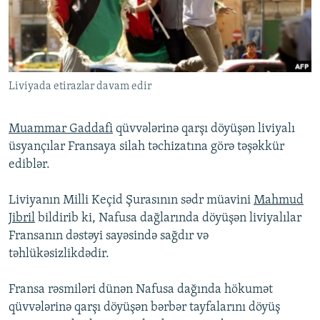
İNFOQRAFIKA
AZƏRBAYCAN ƏDƏBIYYATI KITABXANASI
MISSIYAMIZ
BIZI IZLƏ
KARIKATURA
İSLAM VƏ DEMOKRATIYA
PEŞƏ ETIKASI VƏ JURNALISTIKA STANDARTLARIMIZ
İZ - MƏDƏNIYYƏT PROQRAMI
MATERIALLARIMIZDAN ISTIFADƏ
Liviyada etirazlar davam edir
AZADLIQRADIOSU MOBIL TELEFONUNUZDA
RFE/RL-in bütün saytları
BIZIMLƏ ƏLAQƏ
Muammar Gaddafi
qüvvələrinə qarşı döyüşən liviyalı
XƏBƏR BÜLLETENLƏRIMIZ
üsyançılar Fransaya silah təchizatına görə təşəkkür
ediblər.
Liviyanın Milli Keçid Şurasının sədr müavini
Mahmud
Jibril
bildirib ki, Nafusa dağlarında döyüşən liviyalılar
Fransanın dəstəyi sayəsində sağdır və
təhlükəsizlikdədir.
Fransa rəsmiləri dünən Nafusa dağında hökumət
qüvvələrinə qarşı döyüşən bərbər tayfalarını döyüş