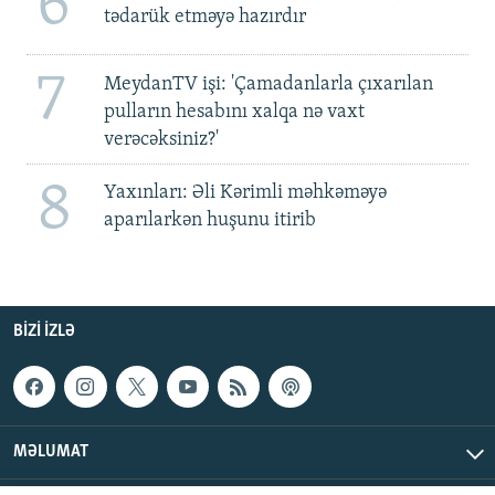
6
tədarük etməyə hazırdır
7
MeydanTV işi: 'Çamadanlarla çıxarılan
pulların hesabını xalqa nə vaxt
verəcəksiniz?'
8
Yaxınları: Əli Kərimli məhkəməyə
aparılarkən huşunu itirib
BIZI IZLƏ
MƏLUMAT