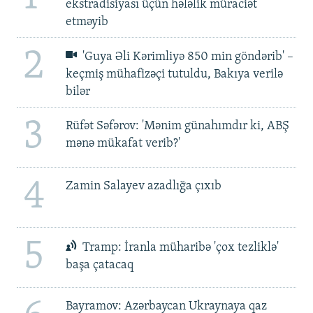
ekstradisiyası üçün hələlik müraciət
etməyib
2
'Guya Əli Kərimliyə 850 min göndərib' –
keçmiş mühafizəçi tutuldu, Bakıya verilə
bilər
3
Rüfət Səfərov: 'Mənim günahımdır ki, ABŞ
mənə mükafat verib?'
4
Zamin Salayev azadlığa çıxıb
5
Tramp: İranla müharibə 'çox tezliklə'
başa çatacaq
Bayramov: Azərbaycan Ukraynaya qaz