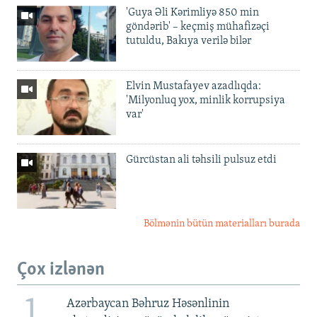
'Guya Əli Kərimliyə 850 min
göndərib' – keçmiş mühafizəçi
tutuldu, Bakıya verilə bilər
Elvin Mustafayev azadlıqda:
'Milyonluq yox, minlik korrupsiya
var'
Gürcüstan ali təhsili pulsuz etdi
Bölmənin bütün materialları burada
Çox izlənən
1
Azərbaycan Bəhruz Həsənlinin