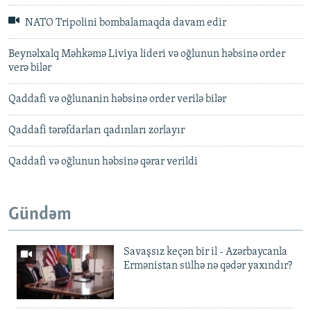
NATO Tripolini bombalamaqda davam edir
Beynəlxalq Məhkəmə Liviya lideri və oğlunun həbsinə order
verə bilər
Qaddafi və oğlunanin həbsinə order verilə bilər
Qaddafi tərəfdarları qadınları zorlayır
Qaddafi və oğlunun həbsinə qərar verildi
Gündəm
Savaşsız keçən bir il - Azərbaycanla
Ermənistan sülhə nə qədər yaxındır?