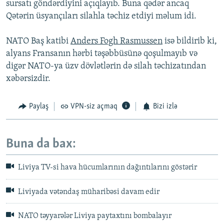
sursatı göndərdiyini açıqlayıb. Buna qədər ancaq
Qətərin üsyançıları silahla təchiz etdiyi məlum idi.
NATO Baş katibi
Anders Fogh Rasmussen
isə bildirib ki,
alyans Fransanın hərbi təşəbbüsünə qoşulmayıb və
digər NATO-ya üzv dövlətlərin də silah təchizatından
xəbərsizdir.
Paylaş
VPN-siz açmaq
Bizi izlə
Buna da bax:
Liviya TV-si hava hücumlarının dağıntılarını göstərir
Liviyada vətəndaş müharibəsi davam edir
NATO təyyarələr Liviya paytaxtını bombalayır