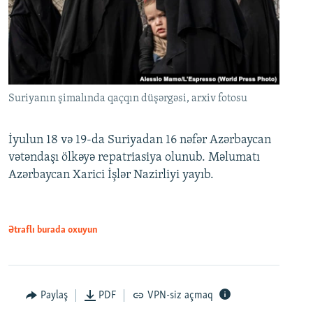
Suriyanın şimalında qaçqın düşərgəsi, arxiv fotosu
İyulun 18 və 19-da Suriyadan 16 nəfər Azərbaycan
vətəndaşı ölkəyə repatriasiya olunub. Məlumatı
Azərbaycan Xarici İşlər Nazirliyi yayıb.
Ətraflı burada oxuyun
Paylaş
PDF
VPN-siz açmaq