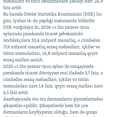
məhsulları və tibbi ləvazimatlara çəkdiyi xərc 24,9
480p
Auto
240p
360p
480p
faiz artıb.
720p
Bu barədə Dövlət Statistika Komitəsinin (DSK) bu
720p
1080p
gün, iyulun 16-da yaydığı məlumatda bildirilir.
1080p
DSK vurğulayır ki, 2026-cı ilin yanvar-iyun
aylarında pərakəndə ticarət şəbəkəsində
istehlakçılara 32,4 milyard manatlıq, o cümlədən
17,6 milyard manatlıq ərzaq məhsulları, içkilər və
tütün məmulatları, 14,8 milyard manatlıq qeyri-
ərzaq malları satılıb.
2025-ci ilin yanvar-iyun ayları ilə müqayisədə
pərakəndə ticarət dövriyyəsi real ifadədə 3,7 faiz, o
cümlədən ərzaq məhsulları, içkilər və tütün
məmulatları üzrə 1,4 faiz, qeyri-ərzaq malları üzrə
6,5 faiz artıb.
Azərbaycanda tez-tez dərmanların qiymətlərindən
şikayətlər eşidilir. Şikayətlərdə həm bir çox
dərmanların keyfiyyətsiz olduğu, həm də qonşu