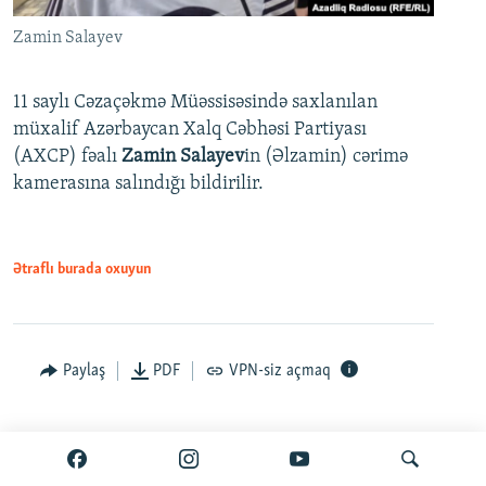
Zamin Salayev
11 saylı Cəzaçəkmə Müəssisəsində saxlanılan
müxalif Azərbaycan Xalq Cəbhəsi Partiyası
(AXCP) fəalı
Zamin Salayev
in (Əlzamin) cərimə
kamerasına salındığı bildirilir.
Ətraflı burada oxuyun
Paylaş
PDF
VPN-siz açmaq