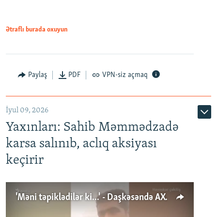
Ətraflı burada oxuyun
Paylaş
PDF
VPN-siz açmaq
İyul 09, 2026
Yaxınları: Sahib Məmmədzadə
karsa salınıb, aclıq aksiyası
keçirir
'Məni təpiklədilər ki...' - Daşkəsəndə AXCP fəalının yaxınları onun həbsinə etiraz edirlər