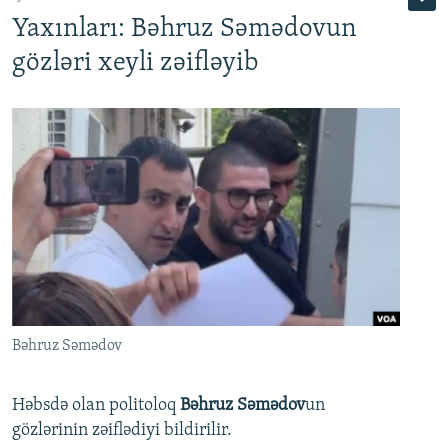
Yaxınları: Bəhruz Səmədovun
gözləri xeyli zəifləyib
Bəhruz Səmədov
Həbsdə olan politoloq
Bəhruz Səmədov
un
gözlərinin zəiflədiyi bildirilir.