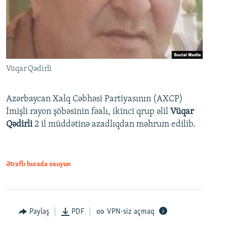
Vüqar Qədirli
Azərbaycan Xalq Cəbhəsi Partiyasının (AXCP)
İmişli rayon şöbəsinin fəalı, ikinci qrup əlil
Vüqar
Qədirli
2 il müddətinə azadlıqdan məhrum edilib.
Ətraflı burada oxuyun
Paylaş
PDF
VPN-siz açmaq