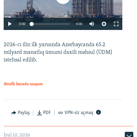
Auto
0:00
4:00
240p
2026-cı ilin ilk yarısında Azərbaycanda 65.2
360p
milyard manatlıq ümumi daxili məhsul (ÜDM)
480p
Auto
240p
360p
480p
istehsal edilib.
720p
720p
1080p
1080p
Ətraflı burada oxuyun
Paylaş
PDF
VPN-siz açmaq
İyul 10, 2026