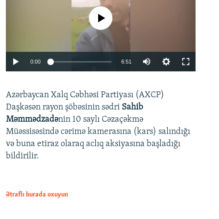
No media source currently available
Auto
0:00
6:51
240p
Azərbaycan Xalq Cəbhəsi Partiyası (AXCP)
360p
Daşkəsən rayon şöbəsinin sədri
Sahib
480p
Auto
240p
360p
480p
Məmmədzadə
nin 10 saylı Cəzaçəkmə
720p
Müəssisəsində cərimə kamerasına (kars) salındığı
720p
1080p
və buna etiraz olaraq aclıq aksiyasına başladığı
1080p
bildirilir.
Ətraflı burada oxuyun