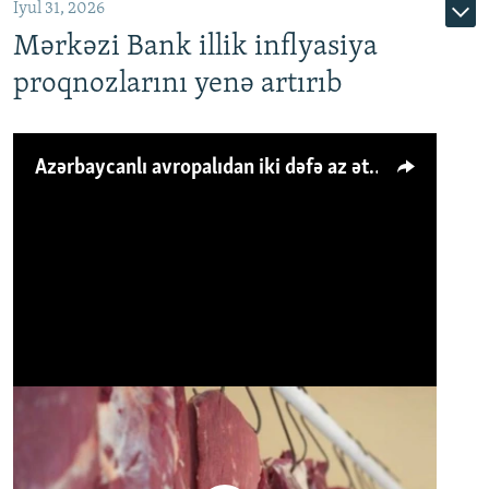
İyul 31, 2026
Mərkəzi Bank illik inflyasiya
proqnozlarını yenə artırıb
Azərbaycanlı avropalıdan iki dəfə az ət yeyir, amma... 'Qiymət artımı qaçılmazdır'