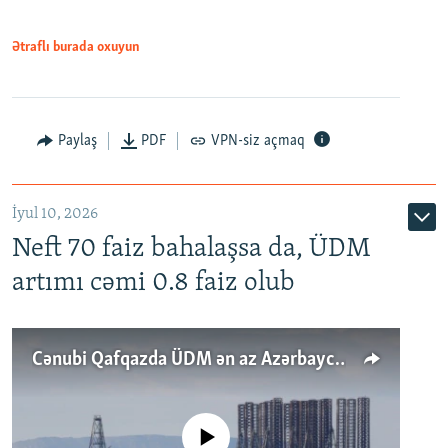
Ətraflı burada oxuyun
Paylaş
PDF
VPN-siz açmaq
İyul 10, 2026
Neft 70 faiz bahalaşsa da, ÜDM
artımı cəmi 0.8 faiz olub
Cənubi Qafqazda ÜDM ən az Azərbaycanda artır: Qonşuları niyə Bakını qabaqlaya bilir?
No media source currently available