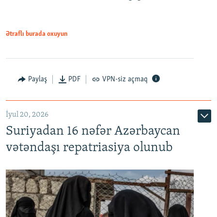
720p
1080p
Ətraflı burada oxuyun
Paylaş
PDF
VPN-siz açmaq
İyul 20, 2026
Auto
240p
360p
480p
Suriyadan 16 nəfər Azərbaycan
720p
1080p
vətəndaşı repatriasiya olunub