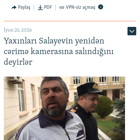
Paylaş
PDF
VPN-siz açmaq
İyun 25, 2026
Yaxınları Salayevin yenidən
cərimə kamerasına salındığını
deyirlər