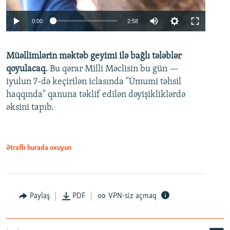
Auto
0:00
2:58
240p
Müəllimlərin məktəb geyimi ilə bağlı tələblər
360p
qoyulacaq.
Bu qərar Milli Məclisin bu gün —
480p
iyulun 7-də keçirilən iclasında "Ümumi təhsil
720p
haqqında" qanuna təklif edilən dəyişikliklərdə
əksini tapıb.
1080p
Ətraflı burada oxuyun
Auto
240p
360p
480p
Paylaş
PDF
VPN-siz açmaq
720p
1080p