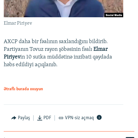
Elmar Piriyev
AXCP daha bir fəalının saxlandığını bildirib.
Partiyanın Tovuz rayon şöbəsinin fəalı
Elmar
Piriyev
in 10 sutka müddətinə inzibati qaydada
həbs edildiyi açıqlanıb.
Ətraflı burada oxuyun
Paylaş
PDF
VPN-siz açmaq