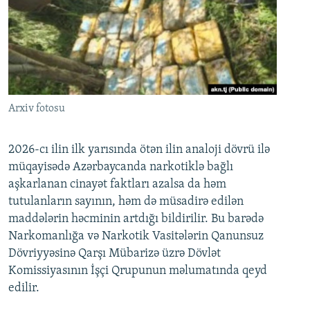
Arxiv fotosu
2026-cı ilin ilk yarısında ötən ilin analoji dövrü ilə
müqayisədə Azərbaycanda narkotiklə bağlı
aşkarlanan cinayət faktları azalsa da həm
tutulanların sayının, həm də müsadirə edilən
maddələrin həcminin artdığı bildirilir. Bu barədə
Narkomanlığa və Narkotik Vasitələrin Qanunsuz
Dövriyyəsinə Qarşı Mübarizə üzrə Dövlət
Komissiyasının İşçi Qrupunun məlumatında qeyd
edilir.