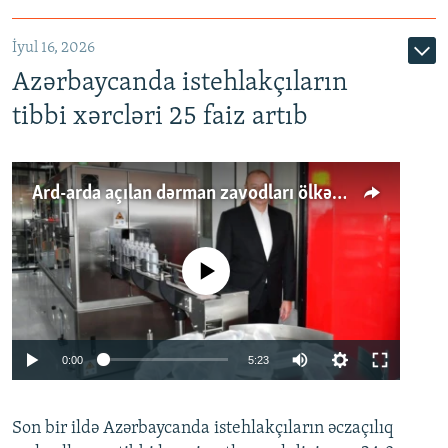
İyul 16, 2026
Azərbaycanda istehlakçıların
tibbi xərcləri 25 faiz artıb
Ard-arda açılan dərman zavodları ölkənin tələbatını ödəyirmi?
No media source currently available
Auto
0:00
5:23
240p
Son bir ildə Azərbaycanda istehlakçıların
360p
əczaçılıq