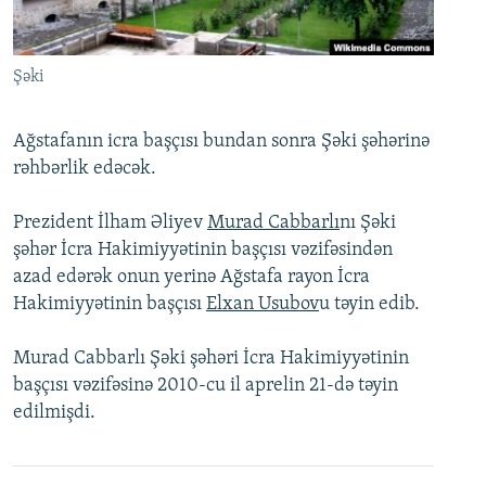
İNFOQRAFIKA
AZƏRBAYCAN ƏDƏBIYYATI KITABXANASI
MISSIYAMIZ
BIZI IZLƏ
KARIKATURA
İSLAM VƏ DEMOKRATIYA
PEŞƏ ETIKASI VƏ JURNALISTIKA STANDARTLARIMIZ
Şəki
İZ - MƏDƏNIYYƏT PROQRAMI
MATERIALLARIMIZDAN ISTIFADƏ
AZADLIQRADIOSU MOBIL TELEFONUNUZDA
RFE/RL-in bütün saytları
Ağstafanın icra başçısı bundan sonra Şəki şəhərinə
rəhbərlik edəcək.
BIZIMLƏ ƏLAQƏ
XƏBƏR BÜLLETENLƏRIMIZ
Prezident İlham Əliyev
Murad Cabbarlı
nı Şəki
şəhər İcra Hakimiyyətinin başçısı vəzifəsindən
azad edərək onun yerinə Ağstafa rayon İcra
Hakimiyyətinin başçısı
Elxan Usubov
u təyin edib.
Murad Cabbarlı Şəki şəhəri İcra Hakimiyyətinin
başçısı vəzifəsinə 2010-cu il aprelin 21-də təyin
edilmişdi.