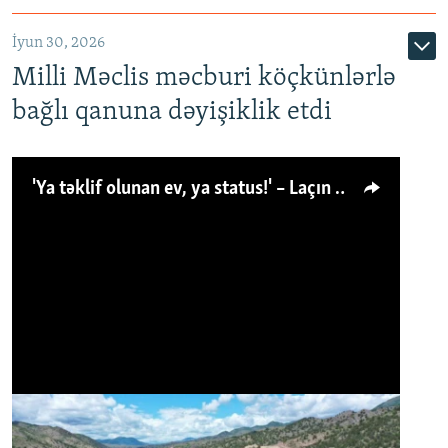
İyun 30, 2026
Milli Məclis məcburi köçkünlərlə
bağlı qanuna dəyişiklik etdi
'Ya təklif olunan ev, ya status!' – Laçın köçkünü: 'Laçından başqa heç hara!'