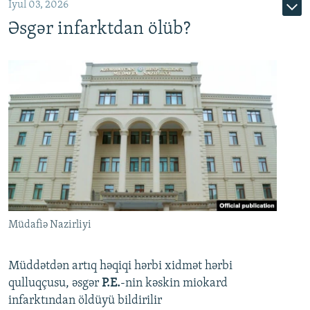
İyul 03, 2026
Əsgər infarktdan ölüb?
Müdafiə Nazirliyi
Müddətdən artıq həqiqi hərbi xidmət hərbi
qulluqçusu, əsgər
P.E.
-nin kəskin miokard
infarktından öldüyü bildirilir