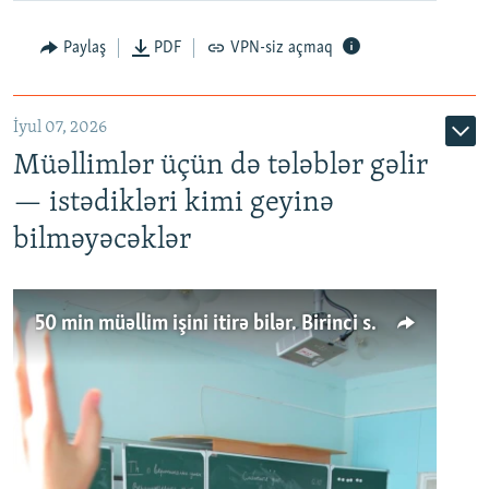
Paylaş
PDF
VPN-siz açmaq
İyul 07, 2026
Müəllimlər üçün də tələblər gəlir
— istədikləri kimi geyinə
bilməyəcəklər
50 min müəllim işini itirə bilər. Birinci sinfə gedənlər azalır