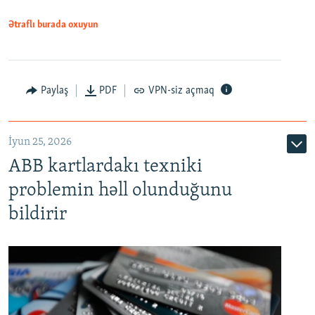
Ətraflı burada oxuyun
Auto
240p
360p
480p
Paylaş
PDF
VPN-siz açmaq
720p
1080p
İyun 25, 2026
ABB kartlardakı texniki
problemin həll olunduğunu
bildirir