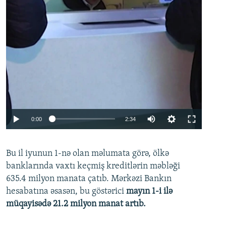
Auto
0:00
2:34
240p
Bu il iyunun 1-nə olan məlumata görə, ölkə
360p
banklarında vaxtı keçmiş kreditlərin məbləği
480p
635.4 milyon manata çatıb. Mərkəzi Bankın
720p
hesabatına əsasən, bu göstərici
mayın 1-i ilə
müqayisədə 21.2 milyon manat artıb.
1080p