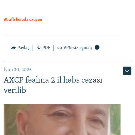
Ətraflı burada oxuyun
Paylaş
PDF
VPN-siz açmaq
İyun 30, 2026
AXCP fəalına 2 il həbs cəzası
verilib