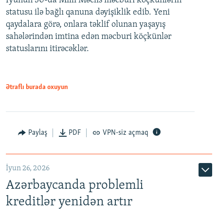
İyunun 30-da Milli Məclis məcburi köçkünlərin
statusu ilə bağlı qanuna dəyişiklik edib. Yeni
480p
qaydalara görə, onlara təklif olunan yaşayış
720p
sahələrindən imtina edən məcburi köçkünlər
statuslarını itirəcəklər.
1080p
Ətraflı burada oxuyun
Auto
240p
360p
480p
Paylaş
PDF
VPN-siz açmaq
720p
1080p
İyun 26, 2026
Azərbaycanda problemli
kreditlər yenidən artır