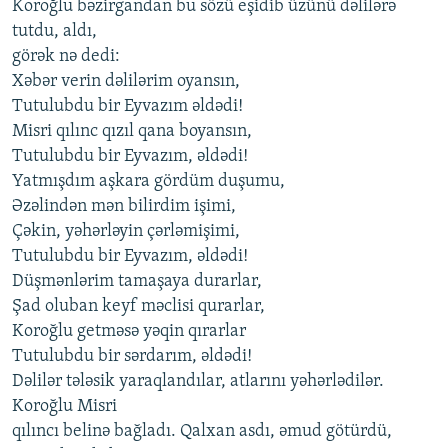
Koroğlu bəzirgandan bu sözü eşidib üzünü dəlilərə
tutdu, aldı,
görək nə dedi:
Xəbər verin dəlilərim oyansın,
Tutulubdu bir Eyvazım əldədi!
Misri qılınc qızıl qana boyansın,
Tutulubdu bir Eyvazım, əldədi!
Yatmışdım aşkara gördüm duşumu,
Əzəlindən mən bilirdim işimi,
Çəkin, yəhərləyin çərləmişimi,
Tutulubdu bir Eyvazım, əldədi!
Düşmənlərim tamaşaya durarlar,
Şad oluban keyf məclisi qurarlar,
Koroğlu getməsə yəqin qırarlar
Tutulubdu bir sərdarım, əldədi!
Dəlilər tələsik yaraqlandılar, atlarını yəhərlədilər.
Koroğlu Misri
qılıncı belinə bağladı. Qalxan asdı, əmud götürdü,