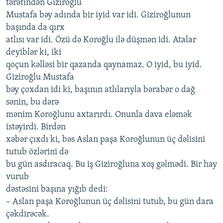
tərəfindən Giziroğlu
Mustafa bəy adında bir iyid var idi. Giziroğlunun
başında da qırx
atlısı var idi. Özü də Koroğlu ilə düşmən idi. Atalar
deyiblər ki, iki
qoçun kəlləsi bir qazanda qaynamaz. O iyid, bu iyid.
Giziroğlu Mustafa
bəy çoxdan idi ki, başının atlılarıyla bərabər o dağ
sənin, bu dərə
mənim Koroğlunu axtarırdı. Onunla dava eləmək
istəyirdi. Birdən
xəbər çıxdı ki, bəs Aslan paşa Koroğlunun üç dəlisini
tutub özlərini də
bu gün asdıracaq. Bu iş Giziroğluna xoş gəlmədi. Bir hay
vurub
dəstəsini başına yığıb dedi:
– Aslan paşa Koroğlunun üç dəlisini tutub, bu gün dara
çəkdirəcək.