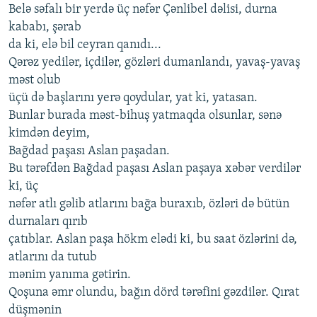
Belə səfalı bir yerdə üç nəfər Çənlibel dəlisi, durna
kababı, şərab
da ki, elə bil ceyran qanıdı...
Qərəz yedilər, içdilər, gözləri dumanlandı, yavaş-yavaş
məst olub
üçü də başlarını yerə qoydular, yat ki, yatasan.
Bunlar burada məst-bihuş yatmaqda olsunlar, sənə
kimdən deyim,
Bağdad paşası Aslan paşadan.
Bu tərəfdən Bağdad paşası Aslan paşaya xəbər verdilər
ki, üç
nəfər atlı gəlib atlarını bağa buraxıb, özləri də bütün
durnaları qırıb
çatıblar. Aslan paşa hökm elədi ki, bu saat özlərini də,
atlarını da tutub
mənim yanıma gətirin.
Qoşuna əmr olundu, bağın dörd tərəfini gəzdilər. Qırat
düşmənin