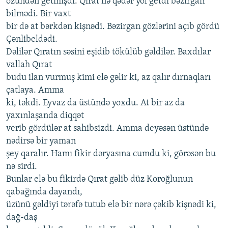
özündən getmişdi. Qırat nə qədər yol getdi bəzirgan
bilmədi. Bir vaxt
bir də at bərkdən kişnədi. Bəzirgan gözlərini açıb gördü
Çənlibeldədi.
Dəlilər Qıratın səsini eşidib tökülüb gəldilər. Baxdılar
vallah Qırat
budu ilan vurmuş kimi elə gəlir ki, az qalır dırnaqları
çatlaya. Amma
ki, təkdi. Eyvaz da üstündə yoxdu. At bir az da
yaxınlaşanda diqqət
verib gördülər at sahibsizdi. Amma deyəsən üstündə
nədirsə bir yaman
şey qaralır. Hamı fikir dəryasına cumdu ki, görəsən bu
nə sirdi.
Bunlar elə bu fikirdə Qırat gəlib düz Koroğlunun
qabağında dayandı,
üzünü gəldiyi tərəfə tutub elə bir nərə çəkib kişnədi ki,
dağ-daş