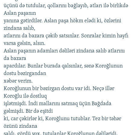
üçünü də tutdular, qollarını bağlayıb, atları ilə birlikdə
Aslan paşanın
yanına gətirdilər. Aslan paşa hökm elədi ki, özlərini
zindana salıb,
atlarını da bazara çəkib satsınlar. Sonralar kimin hayfı
varsa gəlsin, alsın.
Aslan paşanın adamları dəliləri zindana salıb atlarını
da bazara
apardılar. Bunlar burada qalsınlar, sənə Koroğlunun
dostu bəzirgandan
xəbər verim.
Koroğlunun bir bəzirgan dostu var idi. Neçə illər
Koroğlu ilə dostluq
işlətmişdi. İndi mallarını satmaq üçün Bağdada
gəlmişdi. Bir də eşitdi
ki, car çəkirlər ki, Koroğlunu tutublar. Tez bir təhər
özünü zindana
saldı, gördü yox, tutulanlar Koroğlunun dəliləridi.