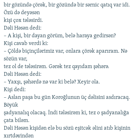
bir gözündə çörək, bir gözündə bir sərnic qatıq var idi.
Özü də deyəsən
kişi çox tələsirdi.
Dəli Həsən dedi:
– A kişi, bir dayan görüm, belə haraya gedirsən?
Kişi cavab verdi ki:
– Çöldə biçinçilərimiz var, onlara çörək aparıram. Nə
sözün var,
tez ol de tələsirəm. Gərək tez qayıdam şəhərə.
Dəli Həsən dedi:
– Yaxşı, şəhərdə nə var ki belə? Xeyir ola.
Kişi dedi:
– Aslan paşa bu gün Koroğlunun üç dəlisini asdıracaq.
Böyük
şadyanalıq olacaq. İndi tələsirəm ki, tez o şadyanalığa
çata biləm.
Dəli Həsən kişidən elə bu sözü eşitcək əlini atıb kişinin
xırtdəyindən