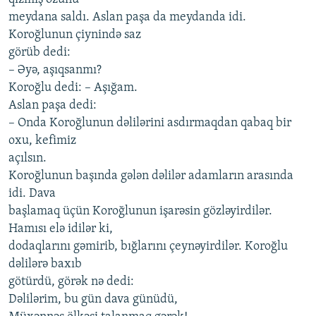
meydana saldı. Aslan paşa da meydanda idi.
Koroğlunun çiynində saz
görüb dedi:
– Əyə, aşıqsanmı?
Koroğlu dedi: – Aşığam.
Aslan paşa dedi:
– Onda Koroğlunun dəlilərini asdırmaqdan qabaq bir
oxu, kefimiz
açılsın.
Koroğlunun başında gələn dəlilər adamların arasında
idi. Dava
başlamaq üçün Koroğlunun işarəsin gözləyirdilər.
Hamısı elə idilər ki,
dodaqlarını gəmirib, bığlarını çeynəyirdilər. Koroğlu
dəlilərə baxıb
götürdü, görək nə dedi:
Dəlilərim, bu gün dava günüdü,