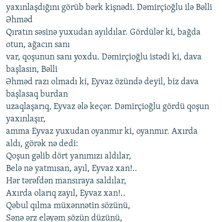
yaxınlaşdığını görüb bərk kişnədi. Dəmirçioğlu ilə Bəlli
Əhməd
Qıratın səsinə yuxudan ayıldılar. Gördülər ki, bağda
otun, ağacın sanı
var, qoşunun sanı yoxdu. Dəmirçioğlu istədi ki, dava
başlasın, Bəlli
Əhməd razı olmadı ki, Eyvaz özündə deyil, biz dava
başlasaq burdan
uzaqlaşarıq, Eyvaz ələ keçər. Dəmirçioğlu gördü qoşun
yaxınlaşır,
amma Eyvaz yuxudan oyanmır ki, oyanmır. Axırda
aldı, görək nə dedi:
Qoşun gəlib dört yanımızı aldılar,
Belə nə yatmısan, ayıl, Eyvaz xan!..
Hər tərəfdən mansıraya saldılar,
Axırda olarıq zayıl, Eyvaz xan!..
Qəbul qılma müxənnətin sözünü,
Sənə ərz eləyəm sözün düzünü,