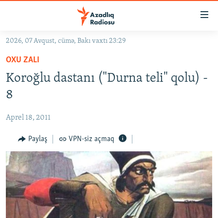
Keçid
linkləri
Əsas
2026, 07 Avqust, cümə, Bakı vaxtı 23:29
məzmuna
GÜNDƏM
OXU ZALI
qayıt
#İZAHLA
Əsas
Koroğlu dastanı ("Durna teli" qolu) -
KORRUPSIOMETR
naviqasiyaya
8
qayıt
#ƏSLINDƏ
Axtarışa
Aprel 18, 2011
FƏRQƏ BAX
keç
QANUNI DOĞRU
Paylaş
VPN-siz açmaq
ARAŞDIRMA
MULTIMEDIA
RADIO ARXIV
VIDEO
HAQQIMIZDA
FOTOQALEREYA
OXU ZALI