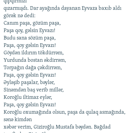
qıpqırmızı
qızarmışdı. Dar ayağında dayanan Eyvaza baxıb aldı
görək nə dedi:
Canım paşa, gözüm paşa,
Paşa qoy, gəlsin Eyvazı!
Budu sana sözüm paşa,
Paşa, qoy gəlsin Eyvazı!
Göydən ildırım tökdürrəm,
Yurdunda bostan əkdirrəm,
Torpağın dağa çəkdirrəm,
Paşa, qoy gəlsin Eyvazı!
Əyləşib paşalar, bəylər,
Sinəmdən baş verib millər,
Koroğlu iltimaz eylər,
Paşa, qoy gəlsin Eyvazı!
Koroğlu oxumağında olsun, paşa da qulaq asmağında,
sənə kimdən
xəbər verim, Giziroğlu Mustafa bəydən. Bağdad