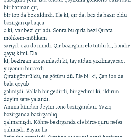
qabağına yem-zad tökdü. Şəyirdini göndərib bazardan
bir batman qır,
bir top da bez aldırdı. Elə ki, qır da, bez də hazır oldu
bəzirgan qabaqca
o ki, var bezi qırladı. Sonra bu qırla bezi Qırata
möhkəm-möhkəm
sarıyıb özü də mindi. Qır bəzirganı elə tutdu ki, kəndir-
qayış kimi. Elə
ki, bəzirgan arxayınlaşdı ki, tay atdan yıxılmayacaq,
yüyənini buraxdı.
Qırat götürüldü, nə götürüldü. Elə bil ki, Çənlibeldə
bala qoyub
gəlmişdi. Vallah bir gedirdi, bir gedirdi ki, ildırım
deyim sənə yalandı.
Amma kimdən deyim sənə bəzirgandan. Yazıq
bəzirganda bəzirganlıq
qalmamışdı. Köhnə bəzirganda elə bircə quru nəfəs
qalmışdı. Bayax ha