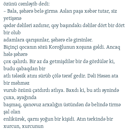
özünü cəmləyib dedi:
– Bala, şəhərə belə girmə. Aslan paşa xəbər tutar, siz
yetişənə
qədər dəliləri azdırar, qoy başındakı dəlilər dört bir dört
bir olub
adamlara qarışsınlar, şəhərə elə girsinlər.
Biçinçi qocanın sözü Koroğlunun xoşuna gəldi. Ancaq
hələ şəhərə
çox qalırdı. Bir az da getmişdilər bir də gördülər ki,
budu qabaqdan bir
atlı tələsik atını sürüb çölə tərəf gedir. Dəli Həsən ata
bir məhməz
vurub özünü çatdırdı atlıya. Baxdı ki, bu atlı əynində
çuxa, ayağında
başmaq, qanovuz arxalığın üstündən də belində tirmə
şal olan
enlikürək, qarnı yoğun bir kişidi. Atın tərkində bir
xurcun, xurcunun