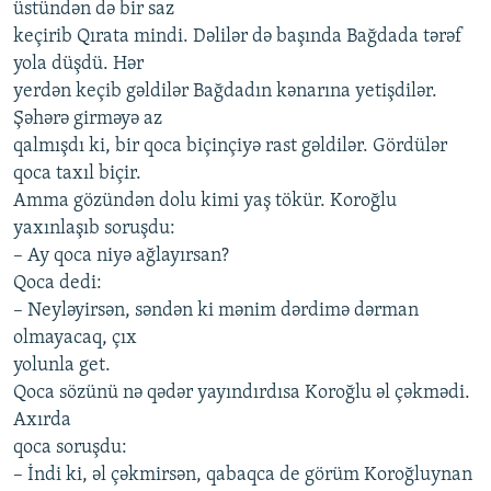
üstündən də bir saz
keçirib Qırata mindi. Dəlilər də başında Bağdada tərəf
yola düşdü. Hər
yerdən keçib gəldilər Bağdadın kənarına yetişdilər.
Şəhərə girməyə az
qalmışdı ki, bir qoca biçinçiyə rast gəldilər. Gördülər
qoca taxıl biçir.
Amma gözündən dolu kimi yaş tökür. Koroğlu
yaxınlaşıb soruşdu:
– Ay qoca niyə ağlayırsan?
Qoca dedi:
– Neyləyirsən, səndən ki mənim dərdimə dərman
olmayacaq, çıx
yolunla get.
Qoca sözünü nə qədər yayındırdısa Koroğlu əl çəkmədi.
Axırda
qoca soruşdu:
– İndi ki, əl çəkmirsən, qabaqca de görüm Koroğluynan