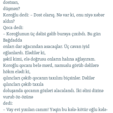
dostsan,
düşmən?
Koroğlu dedi: – Dost olarıq. Nə var ki, onu niyə xəbər
aldın?
Qoca dedi:
– Koroğlunun üç dəlisi gəlib buraya çıxıbdı. Bu gün
Bağdadda
onları dar ağacından asacaqlar. Üç cavan iyid
oğlanlardı. Elədilər ki,
şəkil kimi, elə doğrusu onların halına ağlayıram.
Koroğlu qocanı belə mərd, namuslu görüb dəlilərə
hökm elədi ki,
qılıncları çəkib qocanın taxılını biçsinlər. Dəlilər
qılıncları çəkib taxıla
doluşanda qocanın gözləri alacalandı. İki əlini dizinə
vurub öz-özünə
dedi:
– Vay evi yıxılan canım! Yəqin bu kələ-kötür oğlu kələ-