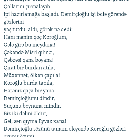
Qollarını çırmalayıb
ipi hazırlamağa başladı. Dəmirçioğlu işi belə görəndə
gözlərini
yaş tutdu, aldı, görək nə dedi:
Hanı mənim qoç Koroğlum,
Gələ girə bu meydana!
Çəkəndə Misri qılıncı,
Qəbzəsi qana boyana!
Qırat bir burdan atıla,
Müxənnət, ölkən çapıla!
Koroğlu burda tapıla,
Hərəniz qaça bir yana!
Dəmirçioğlunu dindir,
Suçunu boynuna mindir,
Biz iki dəlini öldür,
Gəl, sən qıyma Eyvaz xana!
Dəmirçioğlu sözünü tamam eləyəndə Koroğlu gözləri
qızmış özünü