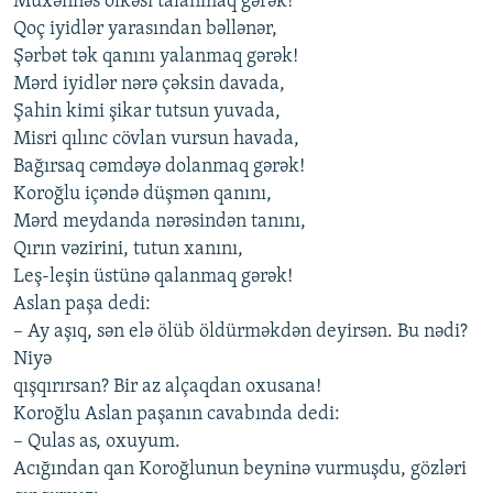
Müxənnəs ölkəsi talanmaq gərək!
Qoç iyidlər yarasından bəllənər,
Şərbət tək qanını yalanmaq gərək!
Mərd iyidlər nərə çəksin davada,
Şahin kimi şikar tutsun yuvada,
Misri qılınc cövlan vursun havada,
Bağırsaq cəmdəyə dolanmaq gərək!
Koroğlu içəndə düşmən qanını,
Mərd meydanda nərəsindən tanını,
Qırın vəzirini, tutun xanını,
Leş-leşin üstünə qalanmaq gərək!
Aslan paşa dedi:
– Ay aşıq, sən elə ölüb öldürməkdən deyirsən. Bu nədi?
Niyə
qışqırırsan? Bir az alçaqdan oxusana!
Koroğlu Aslan paşanın cavabında dedi:
– Qulas as, oxuyum.
Acığından qan Koroğlunun beyninə vurmuşdu, gözləri