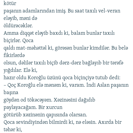
kötür
paşanın adamlarından imiş. Bu saat taxılı vel-veran
eləyib, məni də
öldürəcəklər.
Amma diqqət eləyib baxdı ki, balam bunlar taxılı
biçirlər. Qoca
qaldı mat-məhəttəl ki, görəsən bunlar kimdilər. Bu belə
fikirlərdə
olsun, dəlilər taxılı biçib dərz-dərz bağlayıb bir tərəfə
yığdılar. Elə ki,
hazır oldu Koroğlu üzünü qoca biçinçiyə tutub dedi:
– Qoç Koroğlu elə mənəm ki, varam. İndi Aslan paşanın
başına
göydən od tökəcəyəm. Xəzinəsini dağıdıb
paylayacağam. Bir xurcun
götürüb xəzinənin qapısında olarsan.
Qoca sevindiyindən bilmirdi ki, nə eləsin. Axırda bir
təhər ki,