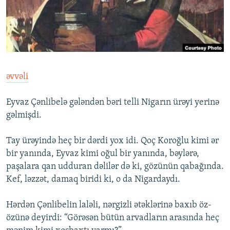
İNFOQRAFIKA
AZƏRBAYCAN ƏDƏBIYYATI KITABXANASI
MISSIYAMIZ
BIZI IZLƏ
KARIKATURA
İSLAM VƏ DEMOKRATIYA
PEŞƏ ETIKASI VƏ JURNALISTIKA STANDARTLARIMIZ
İZ - MƏDƏNIYYƏT PROQRAMI
MATERIALLARIMIZDAN ISTIFADƏ
AZADLIQRADIOSU MOBIL TELEFONUNUZDA
RFE/RL-in bütün saytları
əvvəli
BIZIMLƏ ƏLAQƏ
Eyvaz Çənlibelə gələndən bəri telli Nigarın ürəyi yerinə
XƏBƏR BÜLLETENLƏRIMIZ
gəlmişdi.
Tay ürəyində heç bir dərdi yox idi. Qoç Koroğlu kimi ər
bir yanında, Eyvaz kimi oğul bir yanında, bəylərə,
paşalara qan udduran dəlilər də ki, gözünün qabağında.
Kef, ləzzət, damaq biridi ki, o da Nigardaydı.
Hərdən Çənlibelin laləli, nərgizli ətəklərinə baxıb öz-
özünə deyirdi: “Görəsən bütün arvadların arasında heç