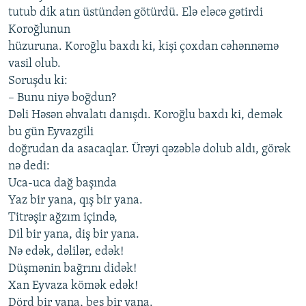
tutub dik atın üstündən götürdü. Elə eləcə gətirdi
Koroğlunun
hüzuruna. Koroğlu baxdı ki, kişi çoxdan cəhənnəmə
vasil olub.
Soruşdu ki:
– Bunu niyə boğdun?
Dəli Həsən əhvalatı danışdı. Koroğlu baxdı ki, demək
bu gün Eyvazgili
doğrudan da asacaqlar. Ürəyi qəzəblə dolub aldı, görək
nə dedi:
Uca-uca dağ başında
Yaz bir yana, qış bir yana.
Titrəşir ağzım içində,
Dil bir yana, diş bir yana.
Nə edək, dəlilər, edək!
Düşmənin bağrını didək!
Xan Eyvaza kömək edək!
Dörd bir yana, beş bir yana.