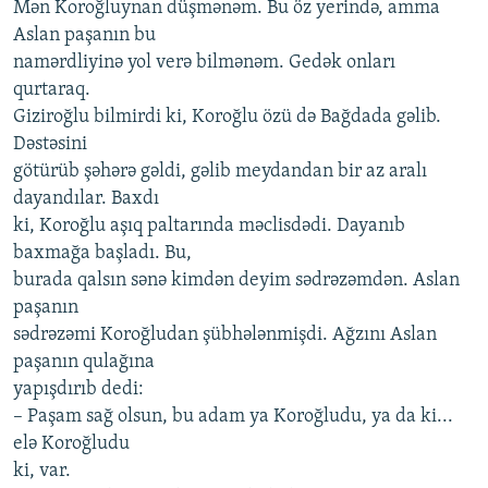
Mən Koroğluynan düşmənəm. Bu öz yerində, amma
Aslan paşanın bu
namərdliyinə yol verə bilmənəm. Gedək onları
qurtaraq.
Giziroğlu bilmirdi ki, Koroğlu özü də Bağdada gəlib.
Dəstəsini
götürüb şəhərə gəldi, gəlib meydandan bir az aralı
dayandılar. Baxdı
ki, Koroğlu aşıq paltarında məclisdədi. Dayanıb
baxmağa başladı. Bu,
burada qalsın sənə kimdən deyim sədrəzəmdən. Aslan
paşanın
sədrəzəmi Koroğludan şübhələnmişdi. Ağzını Aslan
paşanın qulağına
yapışdırıb dedi:
– Paşam sağ olsun, bu adam ya Koroğludu, ya da ki...
elə Koroğludu
ki, var.