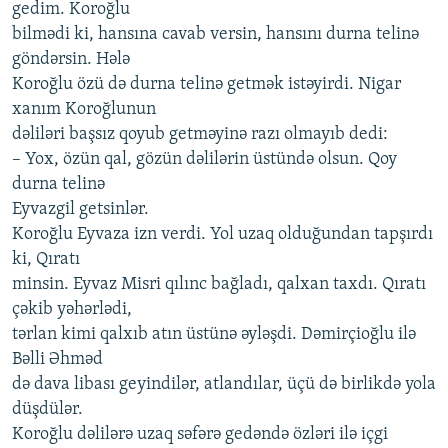
gedim. Koroğlu
bilmədi ki, hansına cavab versin, hansını durna telinə
göndərsin. Hələ
Koroğlu özü də durna telinə getmək istəyirdi. Nigar
xanım Koroğlunun
dəliləri başsız qoyub getməyinə razı olmayıb dedi:
– Yox, özün qal, gözün dəlilərin üstündə olsun. Qoy
durna telinə
Eyvazgil getsinlər.
Koroğlu Eyvaza izn verdi. Yol uzaq olduğundan tapşırdı
ki, Qıratı
minsin. Eyvaz Misri qılınc bağladı, qalxan taxdı. Qıratı
çəkib yəhərlədi,
tərlan kimi qalxıb atın üstünə əyləşdi. Dəmirçioğlu ilə
Bəlli Əhməd
də dava libası geyindilər, atlandılar, üçü də birlikdə yola
düşdülər.
Koroğlu dəlilərə uzaq səfərə gedəndə özləri ilə içgi