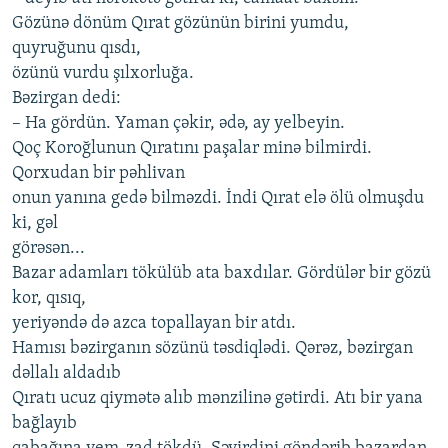
Gözünə dönüm Qırat gözünün birini yumdu,
quyruğunu qısdı,
özünü vurdu şılxorluğa.
Bəzirgan dedi:
– Ha gördün. Yaman çəkir, ədə, ay yelbeyin.
Qoç Koroğlunun Qıratını paşalar minə bilmirdi.
Qorxudan bir pəhlivan
onun yanına gedə bilməzdi. İndi Qırat elə ölü olmuşdu
ki, gəl
görəsən...
Bazar adamları tökülüb ata baxdılar. Gördülər bir gözü
kor, qısıq,
yeriyəndə də azca topallayan bir atdı.
Hamısı bəzirganın sözünü təsdiqlədi. Qərəz, bəzirgan
dəllalı aldadıb
Qıratı ucuz qiymətə alıb mənzilinə gətirdi. Atı bir yana
bağlayıb