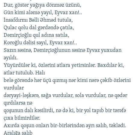
Dur, göstər yağıya dönməz üzünü,
Gün kimi aləmə yayıl, Eyvaz xan!..
İnsafdırmı Bəlli Əhməd tutula,
Qulac qolu dal gərdəndə çatıla,
Dəmirçioğlu qul adına satıla,
Koroğlu dəlisi sayıl, Eyvaz xan!..
Sazın səsinə, Dəmirçioğlunun səsinə Eyvaz yuxudan
ayıldı.
Yüyürdülər ki, özlərini atlara yetirsinlər. Baxdılar ki,
atlar tutulub. Halı
belə görəndə hər üçü qızmış nər kimi nərə çəkib özlərini
vurdular
dəryayi-ləşkərə, sağa vurdular, sola vurdular, nə qədər
qırdılarsa nə
qoşunun dalı kəsilirdi, nə də ki, bir yol tapıb bir tərəfə
çıxa bilmirdilər.
Axırda qoşun onları bir-birlərindən ayrı salıb, təklədi.
Aralığa salıb