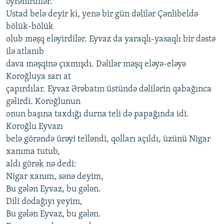
öyrənirdilər.
Ustad belə deyir ki, yenə bir gün dəlilər Çənlibeldə
bölük-bölük
olub məşq eləyirdilər. Eyvaz da yaraqlı-yasaqlı bir dəstə
ilə atlanıb
dava məşqinə çıxmışdı. Dəlilər məşq eləyə-eləyə
Koroğluya sarı at
çapırdılar. Eyvaz Ərəbatın üstündə dəlilərin qabağınca
gəlirdi. Koroğlunun
onun başına taxdığı durna teli də papağında idi.
Koroğlu Eyvazı
belə görəndə ürəyi telləndi, qolları açıldı, üzünü Nigar
xanıma tutub,
aldı görək nə dedi:
Nigar xanım, sənə deyim,
Bu gələn Eyvaz, bu gələn.
Dili dodağıyı yeyim,
Bu gələn Eyvaz, bu gələn.