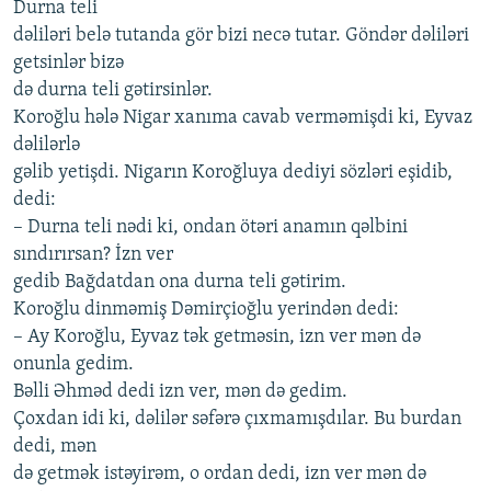
Durna teli
dəliləri belə tutanda gör bizi necə tutar. Göndər dəliləri
getsinlər bizə
də durna teli gətirsinlər.
Koroğlu hələ Nigar xanıma cavab verməmişdi ki, Eyvaz
dəlilərlə
gəlib yetişdi. Nigarın Koroğluya dediyi sözləri eşidib,
dedi:
– Durna teli nədi ki, ondan ötəri anamın qəlbini
sındırırsan? İzn ver
gedib Bağdatdan ona durna teli gətirim.
Koroğlu dinməmiş Dəmirçioğlu yerindən dedi:
– Ay Koroğlu, Eyvaz tək getməsin, izn ver mən də
onunla gedim.
Bəlli Əhməd dedi izn ver, mən də gedim.
Çoxdan idi ki, dəlilər səfərə çıxmamışdılar. Bu burdan
dedi, mən
də getmək istəyirəm, o ordan dedi, izn ver mən də