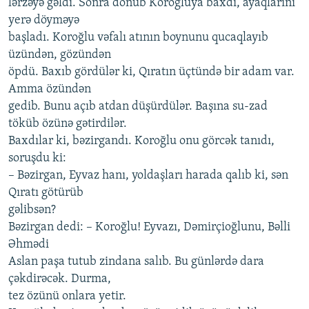
lərzəyə gəldi. Sonra dönüb Koroğluya baxdı, ayaqlarını
yerə döyməyə
başladı. Koroğlu vəfalı atının boynunu qucaqlayıb
üzündən, gözündən
öpdü. Baxıb gördülər ki, Qıratın üçtündə bir adam var.
Amma özündən
gedib. Bunu açıb atdan düşürdülər. Başına su-zad
töküb özünə gətirdilər.
Baxdılar ki, bəzirgandı. Koroğlu onu görcək tanıdı,
soruşdu ki:
– Bəzirgan, Eyvaz hanı, yoldaşları harada qalıb ki, sən
Qıratı götürüb
gəlibsən?
Bəzirgan dedi: – Koroğlu! Eyvazı, Dəmirçioğlunu, Bəlli
Əhmədi
Aslan paşa tutub zindana salıb. Bu günlərdə dara
çəkdirəcək. Durma,
tez özünü onlara yetir.