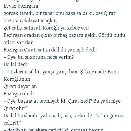
Eyvaz bəzirganı
görcək tanıdı, bir təhər onu başa saldı ki, bəs Qıratı
bazara çəkib satacaqlar,
get çalış, satın al. Koroğluya xəbər ver!
Bəzirgan oradan çıxıb birbaş bazara gəldi. Gördü budu
atları satırlar.
Bəzirgan Qıratı satan dəllala yanaşıb dedi:
– Əyə, bu şılxoruna neçə verim?
Dəllal dedi:
– Gözlərini sil bir yaxşı-yaxşı bax. Şılxor nədi? Buna
Koroğlunun
Qıratı deyərlər.
Bəzirgan dedi:
– Əyə, başına at təpməyib ki, Qırat nədi? Bu yabı niyə
Qırat olur?
Dəllal hirslənib “yabı nədi, ədə, tərlandı! Tərlan gör nə
çəkir?!.”
– deyib atı hərəkətə gətirdi ki, camaat baxsın.