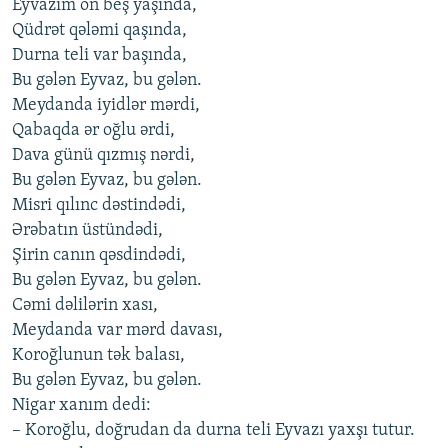
Eyvazım on beş yaşında,
Qüdrət qələmi qaşında,
Durna teli var başında,
Bu gələn Eyvaz, bu gələn.
Meydanda iyidlər mərdi,
Qabaqda ər oğlu ərdi,
Dava günü qızmış nərdi,
Bu gələn Eyvaz, bu gələn.
Misri qılınc dəstindədi,
Ərəbatın üstündədi,
Şirin canın qəsdindədi,
Bu gələn Eyvaz, bu gələn.
Cəmi dəlilərin xası,
Meydanda var mərd davası,
Koroğlunun tək balası,
Bu gələn Eyvaz, bu gələn.
Nigar xanım dedi:
– Koroğlu, doğrudan da durna teli Eyvazı yaxşı tutur.