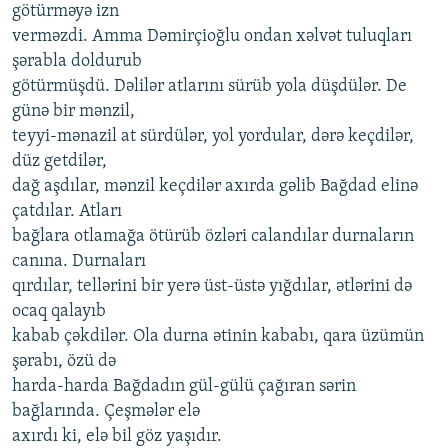
götürməyə izn
verməzdi. Amma Dəmirçioğlu ondan xəlvət tuluqları
şərabla doldurub
götürmüşdü. Dəlilər atlarını sürüb yola düşdülər. De
günə bir mənzil,
teyyi-mənazil at sürdülər, yol yordular, dərə keçdilər,
düz getdilər,
dağ aşdılar, mənzil keçdilər axırda gəlib Bağdad elinə
çatdılar. Atları
bağlara otlamağa ötürüb özləri calandılar durnaların
canına. Durnaları
qırdılar, tellərini bir yerə üst-üstə yığdılar, ətlərini də
ocaq qalayıb
kabab çəkdilər. Ola durna ətinin kababı, qara üzümün
şərabı, özü də
harda-harda Bağdadın gül-gülü çağıran sərin
bağlarında. Çeşmələr elə
axırdı ki, elə bil göz yaşıdır.