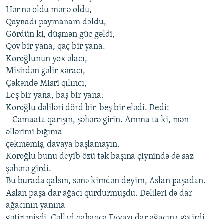
Hər nə oldu mənə oldu,
Qaynadı paymanam doldu,
Gördün ki, düşmən güc gəldi,
Qov bir yana, qaç bir yana.
Koroğlunun yox əlacı,
Misirdən gəlir xəracı,
Çəkəndə Misri qılıncı,
Leş bir yana, baş bir yana.
Koroğlu dəliləri dörd bir-beş bir elədi. Dedi:
– Camaata qarışın, şəhərə girin. Amma ta ki, mən
əllərimi bığıma
çəkməmiş, davaya başlamayın.
Koroğlu bunu deyib özü tək başına çiynində də saz
şəhərə girdi.
Bu burada qalsın, sənə kimdən deyim, Aslan paşadan.
Aslan paşa dar ağacı qurdurmuşdu. Dəliləri də dar
ağacının yanına
gətirtmişdi. Cəllad qabaqca Eyvazı dar ağacına gətirdi.