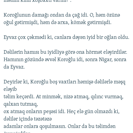
mənim kimi xoşbaxtı varmı?”.
Koroğlunun damağı ondan da çağ idi. O, həm özünə
oğul gətirmişdi, həm də arxa, kömək gətirmişdi.
Eyvaz çox çəkmədi ki, canlara dəyən iyid bir oğlan oldu.
Dəlilərin hamısı bu iyidliyə görə ona hörmət eləyirdilər.
Hamının gözündə əvvəl Koroğlu idi, sonra Nigar, sonra
da Eyvaz.
Deyirlər ki, Koroğlu boş vaxtları həmişə dəlilərlə məşq
eləyib
təlim keçərdi. At minmək, nizə atmaq, qılınc vurmaq,
qalxan tutmaq,
ox atmaq onların peşəsi idi. Heç elə gün olmazdı ki,
dəlilər içində təzətəzə
adamlar onlara qoşulmasın. Onlar da bu təlimdən