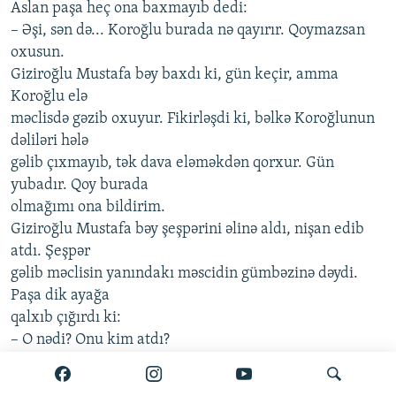
Aslan paşa heç ona baxmayıb dedi:
– Əşi, sən də... Koroğlu burada nə qayırır. Qoymazsan
oxusun.
Giziroğlu Mustafa bəy baxdı ki, gün keçir, amma
Koroğlu elə
məclisdə gəzib oxuyur. Fikirləşdi ki, bəlkə Koroğlunun
dəliləri hələ
gəlib çıxmayıb, tək dava eləməkdən qorxur. Gün
yubadır. Qoy burada
olmağımı ona bildirim.
Giziroğlu Mustafa bəy şeşpərini əlinə aldı, nişan edib
atdı. Şeşpər
gəlib məclisin yanındakı məscidin gümbəzinə dəydi.
Paşa dik ayağa
qalxıb çığırdı ki:
– O nədi? Onu kim atdı?
Koroğlu baxdı ki, sədrəzəm əkilmək istəyir. Tez sazı
döşünə basıb