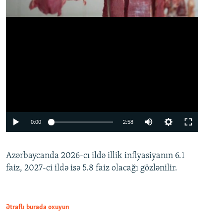
Auto
0:00
2:58
240p
Azərbaycanda 2026-cı ildə illik inflyasiyanın 6.1
360p
faiz, 2027-ci ildə isə 5.8 faiz olacağı gözlənilir.
480p
720p
1080p
Ətraflı burada oxuyun