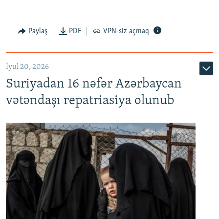
Paylaş
PDF
VPN-siz açmaq
İyul 20, 2026
Auto
240p
360p
480p
Suriyadan 16 nəfər Azərbaycan
720p
1080p
vətəndaşı repatriasiya olunub