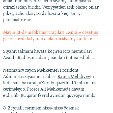
əmlakının müsadirə üçün siyahıya alınmasına
İNFOQRAFIKA
AZƏRBAYCAN ƏDƏBIYYATI KITABXANASI
MISSIYAMIZ
etirazlardan biridir. Vəziyyətdən asılı olaraq onlar
BIZI IZLƏ
piket, aclıq aksiyası da həyata keçirtməyi
KARIKATURA
İSLAM VƏ DEMOKRATIYA
PEŞƏ ETIKASI VƏ JURNALISTIKA STANDARTLARIMIZ
planlaşdırırlar.
İZ - MƏDƏNIYYƏT PROQRAMI
MATERIALLARIMIZDAN ISTIFADƏ
AZADLIQRADIOSU MOBIL TELEFONUNUZDA
Mayın 13-də məhkəmə icraçıları «Xural» qəzetinə
RFE/RL-in bütün saytları
gələrək redaksiyanın əmlakını siyahıya alıblar
.
BIZIMLƏ ƏLAQƏ
XƏBƏR BÜLLETENLƏRIMIZ
Siyahıyaalmanı həyata keçirən icra məmurları
AzadlıqRadiosuna danışmaqdan imtina ediblər.
Nərimanov rayon Məhkəməsi Prezident
Administrasiyasının rəhbəri
Ramiz Mehdiyev
in
iddiasına baxaraq «Xural» qəzetini 10 min manat
cərimələyib. Proses Ali Məhkəmədə davam
etdirilib. Bu qərar fevral ayından qüvvəyə minib.
Ə. Zeynallı cəriməni hissə-hissə ödəmək