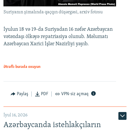
Suriyanın şimalında qaçqın düşərgəsi, arxiv fotosu
İyulun 18 və 19-da Suriyadan 16 nəfər Azərbaycan
vətəndaşı ölkəyə repatriasiya olunub. Məlumatı
Azərbaycan Xarici İşlər Nazirliyi yayıb.
Ətraflı burada oxuyun
Paylaş
PDF
VPN-siz açmaq
İyul 16, 2026
Azərbaycanda istehlakçıların