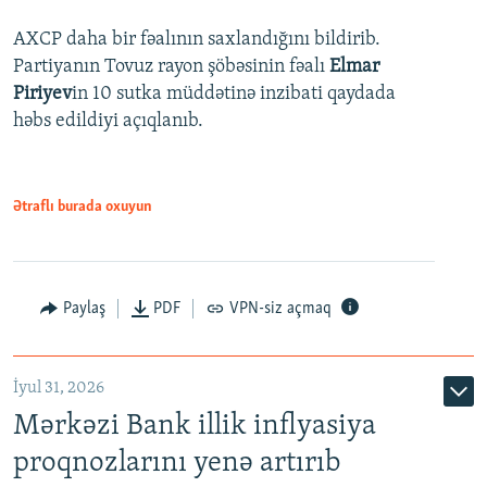
AXCP daha bir fəalının saxlandığını bildirib.
Partiyanın Tovuz rayon şöbəsinin fəalı
Elmar
Piriyev
in 10 sutka müddətinə inzibati qaydada
həbs edildiyi açıqlanıb.
Ətraflı burada oxuyun
Paylaş
PDF
VPN-siz açmaq
İyul 31, 2026
Mərkəzi Bank illik inflyasiya
proqnozlarını yenə artırıb