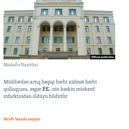
Müdafiə Nazirliyi
Müddətdən artıq həqiqi hərbi xidmət hərbi
qulluqçusu, əsgər
P.E.
-nin kəskin miokard
infarktından öldüyü bildirilir
Ətraflı burada oxuyun