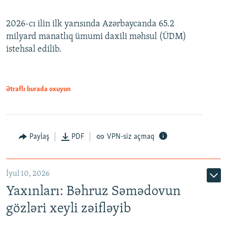
240p
2026-cı ilin ilk yarısında Azərbaycanda 65.2
360p
milyard manatlıq ümumi daxili məhsul (ÜDM)
480p
Auto
240p
360p
480p
istehsal edilib.
720p
720p
1080p
1080p
Ətraflı burada oxuyun
Paylaş
PDF
VPN-siz açmaq
İyul 10, 2026
Yaxınları: Bəhruz Səmədovun
gözləri xeyli zəifləyib