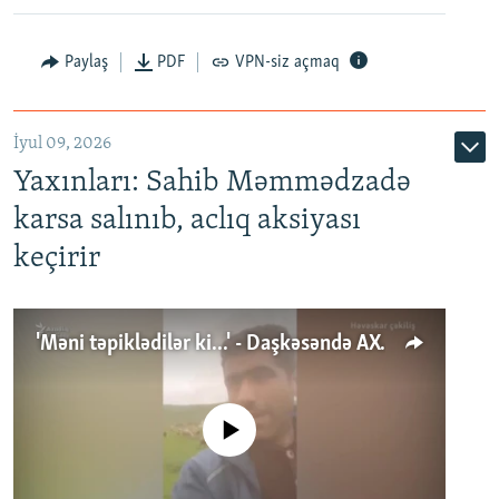
Paylaş
PDF
VPN-siz açmaq
İyul 09, 2026
Yaxınları: Sahib Məmmədzadə
karsa salınıb, aclıq aksiyası
keçirir
'Məni təpiklədilər ki...' - Daşkəsəndə AXCP fəalının yaxınları onun həbsinə etiraz edirlər
No media source currently available