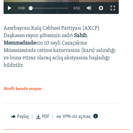
Auto
0:00
6:51
240p
Azərbaycan Xalq Cəbhəsi Partiyası (AXCP)
360p
Daşkəsən rayon şöbəsinin sədri
Sahib
480p
Auto
240p
360p
480p
Məmmədzadə
nin 10 saylı Cəzaçəkmə
720p
Müəssisəsində cərimə kamerasına (kars) salındığı
720p
1080p
və buna etiraz olaraq aclıq aksiyasına başladığı
1080p
bildirilir.
Ətraflı burada oxuyun
Paylaş
PDF
VPN-siz açmaq