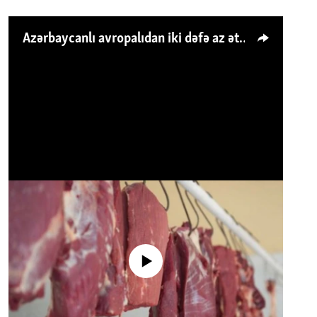
Azərbaycanlı avropalıdan iki dəfə az ət yeyir, amma... 'Qiymət artımı qaçılmazdır'
No media source currently available