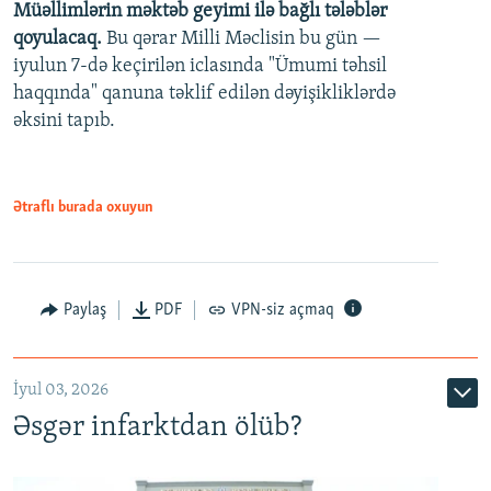
Müəllimlərin məktəb geyimi ilə bağlı tələblər
360p
qoyulacaq.
Bu qərar Milli Məclisin bu gün —
480p
iyulun 7-də keçirilən iclasında "Ümumi təhsil
720p
haqqında" qanuna təklif edilən dəyişikliklərdə
əksini tapıb.
1080p
Ətraflı burada oxuyun
Auto
240p
360p
480p
Paylaş
PDF
VPN-siz açmaq
720p
1080p
İyul 03, 2026
Əsgər infarktdan ölüb?