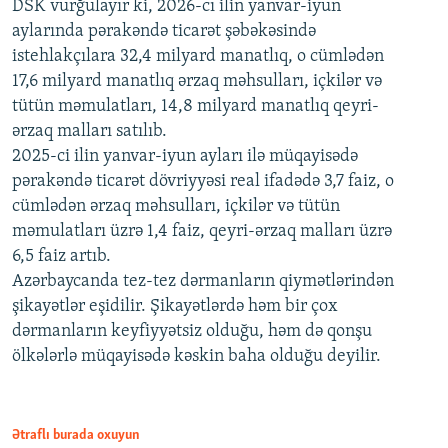
DSK vurğulayır ki, 2026-cı ilin yanvar-iyun
aylarında pərakəndə ticarət şəbəkəsində
istehlakçılara 32,4 milyard manatlıq, o cümlədən
17,6 milyard manatlıq ərzaq məhsulları, içkilər və
tütün məmulatları, 14,8 milyard manatlıq qeyri-
ərzaq malları satılıb.
2025-ci ilin yanvar-iyun ayları ilə müqayisədə
pərakəndə ticarət dövriyyəsi real ifadədə 3,7 faiz, o
cümlədən ərzaq məhsulları, içkilər və tütün
məmulatları üzrə 1,4 faiz, qeyri-ərzaq malları üzrə
6,5 faiz artıb.
Azərbaycanda tez-tez dərmanların qiymətlərindən
şikayətlər eşidilir. Şikayətlərdə həm bir çox
dərmanların keyfiyyətsiz olduğu, həm də qonşu
ölkələrlə müqayisədə kəskin baha olduğu deyilir.
Ətraflı burada oxuyun