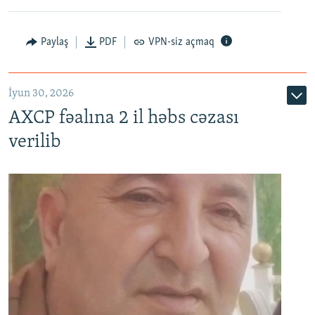
Paylaş
PDF
VPN-siz açmaq
İyun 30, 2026
AXCP fəalına 2 il həbs cəzası
verilib