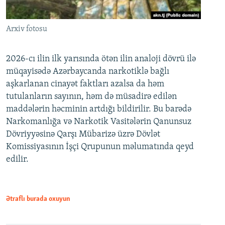
Arxiv fotosu
2026-cı ilin ilk yarısında ötən ilin analoji dövrü ilə
müqayisədə Azərbaycanda narkotiklə bağlı
aşkarlanan cinayət faktları azalsa da həm
tutulanların sayının, həm də müsadirə edilən
maddələrin həcminin artdığı bildirilir. Bu barədə
Narkomanlığa və Narkotik Vasitələrin Qanunsuz
Dövriyyəsinə Qarşı Mübarizə üzrə Dövlət
Komissiyasının İşçi Qrupunun məlumatında qeyd
edilir.
Ətraflı burada oxuyun