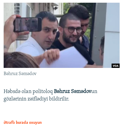
Bəhruz Səmədov
Həbsdə olan politoloq
Bəhruz Səmədov
un
gözlərinin zəiflədiyi bildirilir.
Ətraflı burada oxuyun