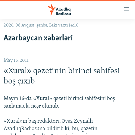
Keçid
linkləri
Əsas
2026, 08 Avqust, şənbə, Bakı vaxtı 14:10
məzmuna
GÜNDƏM
Azərbaycan xəbərləri
qayıt
#İZAHLA
Əsas
KORRUPSIOMETR
naviqasiyaya
May 16, 2011
qayıt
#ƏSLINDƏ
Axtarışa
«Xural» qəzetinin birinci səhifəsi
FƏRQƏ BAX
keç
boş çıxıb
QANUNI DOĞRU
ARAŞDIRMA
Mayın 16-da «Xural» qəzeti birinci səhifəsini boş
saxlamaqla nəşr olunub.
MULTIMEDIA
RADIO ARXIV
VIDEO
«Xural»ın baş redaktoru
Əvəz Zeynallı
AzadlıqRadiosuna bildirib ki, bu, qəzetin
HAQQIMIZDA
FOTOQALEREYA
OXU ZALI