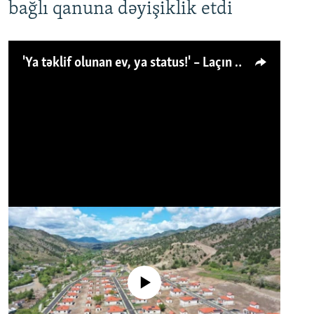
bağlı qanuna dəyişiklik etdi
'Ya təklif olunan ev, ya status!' – Laçın köçkünü: 'Laçından başqa heç hara!'
No media source currently available