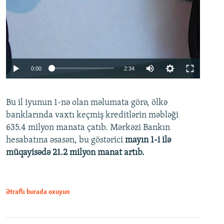
Auto
0:00
2:34
240p
Bu il iyunun 1-nə olan məlumata görə, ölkə
360p
banklarında vaxtı keçmiş kreditlərin məbləği
480p
635.4 milyon manata çatıb. Mərkəzi Bankın
720p
hesabatına əsasən, bu göstərici
mayın 1-i ilə
müqayisədə 21.2 milyon manat artıb.
1080p
Ətraflı burada oxuyun