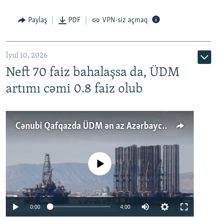
Paylaş
PDF
VPN-siz açmaq
İyul 10, 2026
Neft 70 faiz bahalaşsa da, ÜDM
artımı cəmi 0.8 faiz olub
Cənubi Qafqazda ÜDM ən az Azərbaycanda artır: Qonşuları niyə Bakını qabaqlaya bilir?
No media source currently available
Auto
0:00
4:00