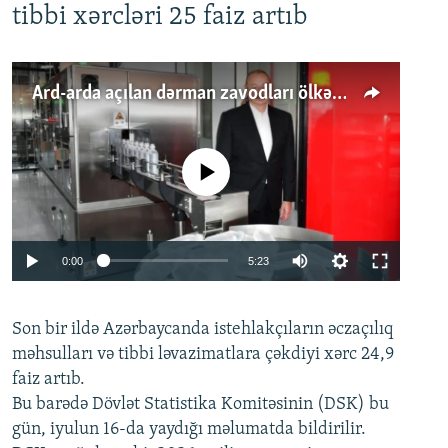
tibbi xərcləri 25 faiz artıb
Ard-arda açılan dərman zavodları ölkənin tələbatını ödəyirmi?
No media source currently available
Auto
0:00
5:23
240p
Son bir ildə Azərbaycanda istehlakçıların
360p
əczaçılıq
məhsulları və tibbi ləvazimatlara çəkdiyi xərc 24,9
480p
Auto
240p
360p
480p
faiz artıb.
720p
Bu barədə Dövlət Statistika Komitəsinin (DSK) bu
720p
1080p
gün, iyulun 16-da yaydığı məlumatda bildirilir.
1080p