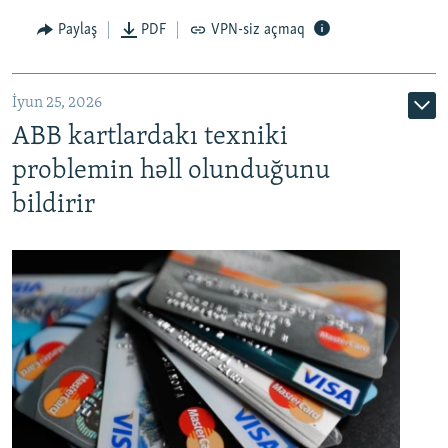
Auto
240p
360p
480p
Paylaş
PDF
VPN-siz açmaq
720p
1080p
İyun 25, 2026
ABB kartlardakı texniki
problemin həll olunduğunu
bildirir