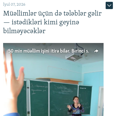
İyul 07, 2026
Müəllimlər üçün də tələblər gəlir
— istədikləri kimi geyinə
bilməyəcəklər
50 min müəllim işini itirə bilər. Birinci sinfə gedənlər azalır