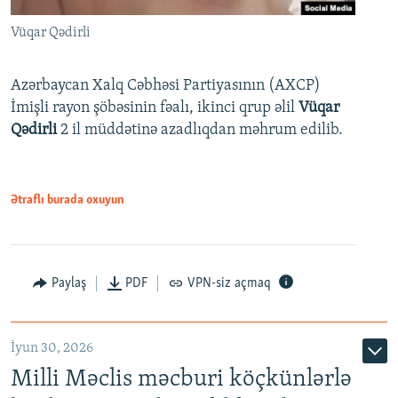
Vüqar Qədirli
Azərbaycan Xalq Cəbhəsi Partiyasının (AXCP)
İmişli rayon şöbəsinin fəalı, ikinci qrup əlil
Vüqar
Qədirli
2 il müddətinə azadlıqdan məhrum edilib.
Ətraflı burada oxuyun
Paylaş
PDF
VPN-siz açmaq
İyun 30, 2026
Milli Məclis məcburi köçkünlərlə