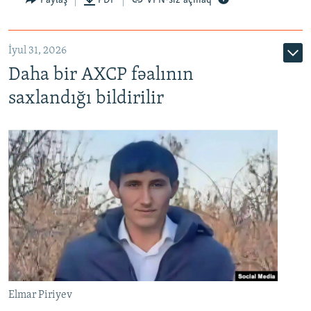
Paylaş
PDF
VPN-siz açmaq
İyul 31, 2026
Daha bir AXCP fəalının
saxlandığı bildirilir
Elmar Piriyev