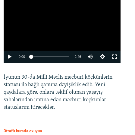
Auto
0:00
2:46
240p
İyunun 30-da Milli Məclis məcburi köçkünlərin
360p
statusu ilə bağlı qanuna dəyişiklik edib. Yeni
480p
qaydalara görə, onlara təklif olunan yaşayış
720p
sahələrindən imtina edən məcburi köçkünlər
statuslarını itirəcəklər.
1080p
Ətraflı burada oxuyun