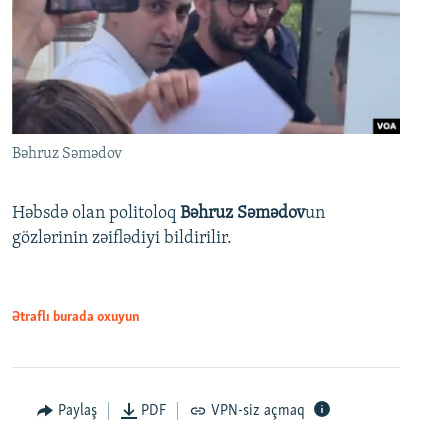
Bəhruz Səmədov
Həbsdə olan politoloq
Bəhruz Səmədov
un
gözlərinin zəiflədiyi bildirilir.
Ətraflı burada oxuyun
Paylaş
PDF
VPN-siz açmaq