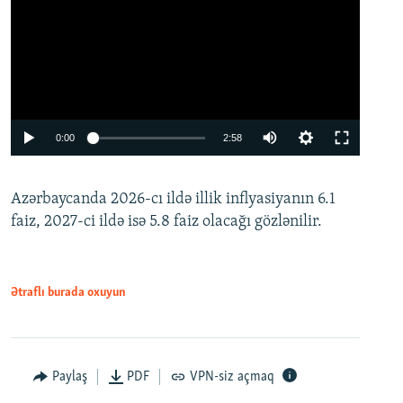
Auto
0:00
2:58
240p
Azərbaycanda 2026-cı ildə illik inflyasiyanın 6.1
360p
faiz, 2027-ci ildə isə 5.8 faiz olacağı gözlənilir.
480p
720p
1080p
Ətraflı burada oxuyun
Paylaş
PDF
VPN-siz açmaq