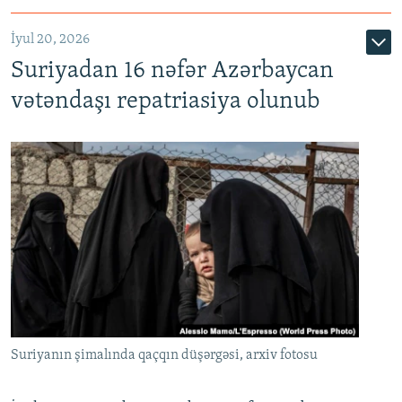
İyul 20, 2026
Auto
240p
360p
480p
Suriyadan 16 nəfər Azərbaycan
720p
1080p
vətəndaşı repatriasiya olunub
Suriyanın şimalında qaçqın düşərgəsi, arxiv fotosu