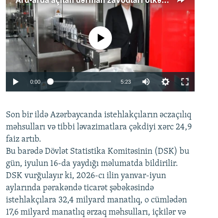
Ard-arda açılan dərman zavodları ölkənin tələbatını ödəyirmi?
No media source currently available
Auto
0:00
5:23
240p
Son bir ildə Azərbaycanda istehlakçıların
360p
əczaçılıq
məhsulları və tibbi ləvazimatlara çəkdiyi xərc 24,9
480p
Auto
240p
360p
480p
faiz artıb.
720p
Bu barədə Dövlət Statistika Komitəsinin (DSK) bu
720p
1080p
gün, iyulun 16-da yaydığı məlumatda bildirilir.
1080p
DSK vurğulayır ki, 2026-cı ilin yanvar-iyun
aylarında pərakəndə ticarət şəbəkəsində
istehlakçılara 32,4 milyard manatlıq, o cümlədən
17,6 milyard manatlıq ərzaq məhsulları, içkilər və