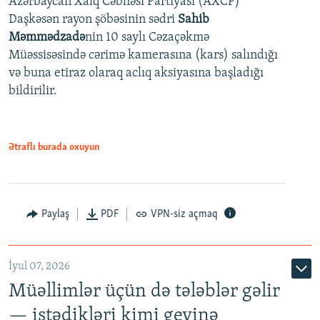
Azərbaycan Xalq Cəbhəsi Partiyası (AXCP)
Daşkəsən rayon şöbəsinin sədri
Sahib
480p
Auto
240p
360p
480p
Məmmədzadə
nin 10 saylı Cəzaçəkmə
720p
Müəssisəsində cərimə kamerasına (kars) salındığı
720p
1080p
və buna etiraz olaraq aclıq aksiyasına başladığı
1080p
bildirilir.
Ətraflı burada oxuyun
Paylaş
PDF
VPN-siz açmaq
İyul 07, 2026
Müəllimlər üçün də tələblər gəlir
— istədikləri kimi geyinə