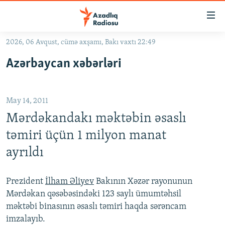
Keçid
linkləri
Əsas
2026, 06 Avqust, cümə axşamı, Bakı vaxtı 22:49
məzmuna
GÜNDƏM
Azərbaycan xəbərləri
qayıt
#İZAHLA
Əsas
KORRUPSIOMETR
naviqasiyaya
May 14, 2011
qayıt
#ƏSLINDƏ
Axtarışa
Mərdəkandakı məktəbin əsaslı
FƏRQƏ BAX
keç
təmiri üçün 1 milyon manat
QANUNI DOĞRU
ayrıldı
ARAŞDIRMA
MULTIMEDIA
Prezident
İlham Əliyev
Bakının Xəzər rayonunun
Mərdəkan qəsəbəsindəki 123 saylı ümumtəhsil
RADIO ARXIV
VIDEO
məktəbi binasının əsaslı təmiri haqda sərəncam
HAQQIMIZDA
FOTOQALEREYA
OXU ZALI
imzalayıb.