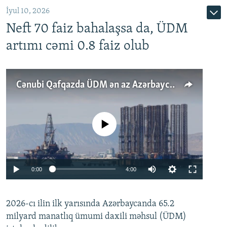
İyul 10, 2026
Neft 70 faiz bahalaşsa da, ÜDM
artımı cəmi 0.8 faiz olub
Cənubi Qafqazda ÜDM ən az Azərbaycanda artır: Qonşuları niyə Bakını qabaqlaya bilir?
No media source currently available
Auto
0:00
4:00
240p
2026-cı ilin ilk yarısında Azərbaycanda 65.2
360p
milyard manatlıq ümumi daxili məhsul (ÜDM)
480p
Auto
240p
360p
480p