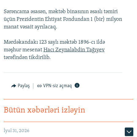
İNFOQRAFIKA
AZƏRBAYCAN ƏDƏBIYYATI KITABXANASI
MISSIYAMIZ
BIZI IZLƏ
Sərəncama əsasən, məktəb binasının əsaslı təmiri
KARIKATURA
İSLAM VƏ DEMOKRATIYA
PEŞƏ ETIKASI VƏ JURNALISTIKA STANDARTLARIMIZ
üçün Prezidentin Ehtiyat Fondundan 1 (bir) milyon
manat vəsait ayrılacaq.
İZ - MƏDƏNIYYƏT PROQRAMI
MATERIALLARIMIZDAN ISTIFADƏ
AZADLIQRADIOSU MOBIL TELEFONUNUZDA
RFE/RL-in bütün saytları
Mərdəkandakı 123 saylı məktəb 1896-cı ildə
məşhur mesenat
Hacı Zeynalabdin Tağıyev
BIZIMLƏ ƏLAQƏ
tərəfindən tikdirilib.
XƏBƏR BÜLLETENLƏRIMIZ
Paylaş
VPN-siz açmaq
Bütün xəbərləri izləyin
İyul 31, 2026