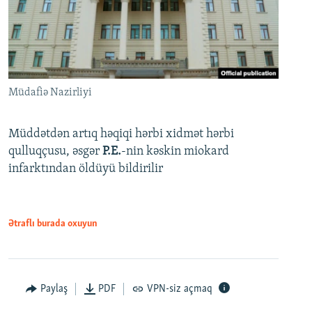
Müdafiə Nazirliyi
Müddətdən artıq həqiqi hərbi xidmət hərbi
qulluqçusu, əsgər
P.E.
-nin kəskin miokard
infarktından öldüyü bildirilir
Ətraflı burada oxuyun
Paylaş
PDF
VPN-siz açmaq