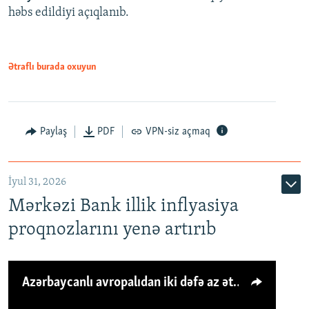
həbs edildiyi açıqlanıb.
Ətraflı burada oxuyun
Paylaş
PDF
VPN-siz açmaq
İyul 31, 2026
Mərkəzi Bank illik inflyasiya
proqnozlarını yenə artırıb
Azərbaycanlı avropalıdan iki dəfə az ət yeyir, amma... 'Qiymət artımı qaçılmazdır'