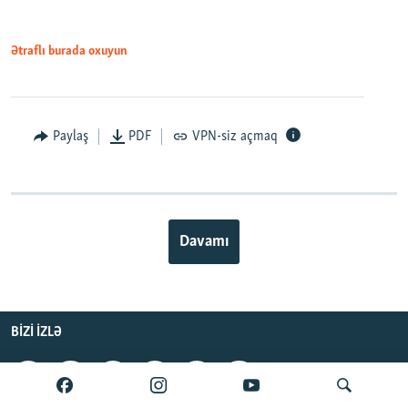
Ətraflı burada oxuyun
Paylaş
PDF
VPN-siz açmaq
Davamı
BIZI IZLƏ