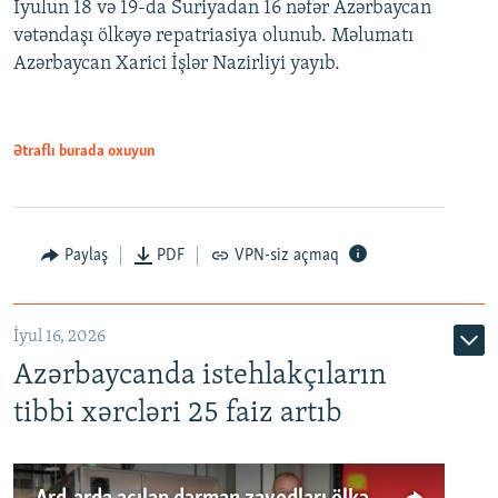
İyulun 18 və 19-da Suriyadan 16 nəfər Azərbaycan
vətəndaşı ölkəyə repatriasiya olunub. Məlumatı
Azərbaycan Xarici İşlər Nazirliyi yayıb.
Ətraflı burada oxuyun
Paylaş
PDF
VPN-siz açmaq
İyul 16, 2026
Azərbaycanda istehlakçıların
tibbi xərcləri 25 faiz artıb