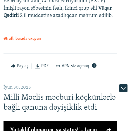
Azərbaycan Xalq Cəbhəsi Partiyasının (AXCP)
İmişli rayon şöbəsinin fəalı, ikinci qrup əlil
Vüqar
Qədirli
2 il müddətinə azadlıqdan məhrum edilib.
Ətraflı burada oxuyun
Paylaş
PDF
VPN-siz açmaq
İyun 30, 2026
Milli Məclis məcburi köçkünlərlə
bağlı qanuna dəyişiklik etdi
'Ya təklif olunan ev, ya status!' – Laçın köçkünü: 'Laçından başqa heç hara!'