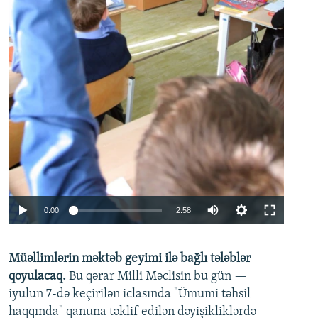
Auto
0:00
2:58
240p
Müəllimlərin məktəb geyimi ilə bağlı tələblər
360p
qoyulacaq.
Bu qərar Milli Məclisin bu gün —
480p
iyulun 7-də keçirilən iclasında "Ümumi təhsil
720p
haqqında" qanuna təklif edilən dəyişikliklərdə