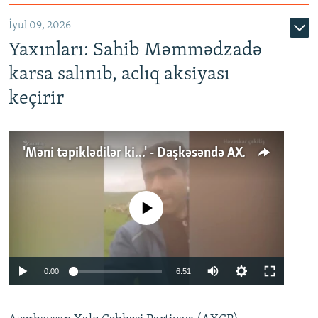
İyul 09, 2026
Yaxınları: Sahib Məmmədzadə
karsa salınıb, aclıq aksiyası
keçirir
'Məni təpiklədilər ki...' - Daşkəsəndə AXCP fəalının yaxınları onun həbsinə etiraz edirlər
No media source currently available
Auto
0:00
6:51
240p
360p