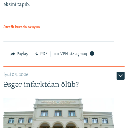
əksini tapıb.
1080p
Ətraflı burada oxuyun
Auto
240p
360p
480p
Paylaş
PDF
VPN-siz açmaq
720p
1080p
İyul 03, 2026
Əsgər infarktdan ölüb?