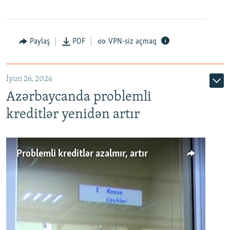
Auto
240p
360p
480p
Paylaş
PDF
VPN-siz açmaq
720p
1080p
İyun 26, 2026
Azərbaycanda problemli
kreditlər yenidən artır
Problemli kreditlər azalmır, artır