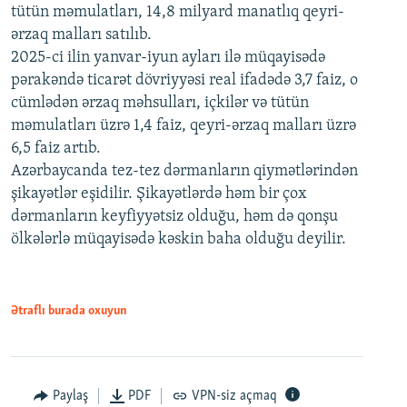
tütün məmulatları, 14,8 milyard manatlıq qeyri-
ərzaq malları satılıb.
2025-ci ilin yanvar-iyun ayları ilə müqayisədə
pərakəndə ticarət dövriyyəsi real ifadədə 3,7 faiz, o
cümlədən ərzaq məhsulları, içkilər və tütün
məmulatları üzrə 1,4 faiz, qeyri-ərzaq malları üzrə
6,5 faiz artıb.
Azərbaycanda tez-tez dərmanların qiymətlərindən
şikayətlər eşidilir. Şikayətlərdə həm bir çox
dərmanların keyfiyyətsiz olduğu, həm də qonşu
ölkələrlə müqayisədə kəskin baha olduğu deyilir.
Ətraflı burada oxuyun
Paylaş
PDF
VPN-siz açmaq