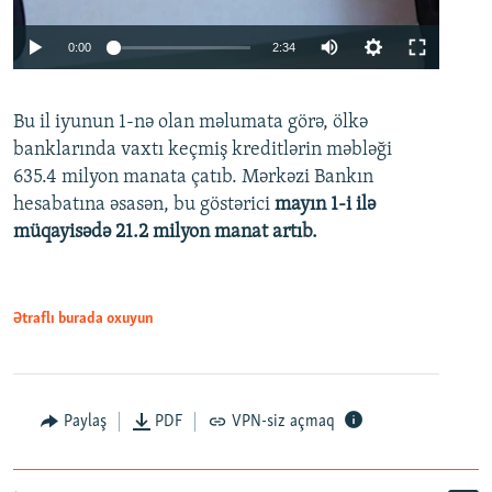
Auto
0:00
2:34
240p
Bu il iyunun 1-nə olan məlumata görə, ölkə
360p
banklarında vaxtı keçmiş kreditlərin məbləği
480p
635.4 milyon manata çatıb. Mərkəzi Bankın
720p
hesabatına əsasən, bu göstərici
mayın 1-i ilə
müqayisədə 21.2 milyon manat artıb.
1080p
Ətraflı burada oxuyun
Auto
240p
360p
480p
Paylaş
PDF
VPN-siz açmaq
720p
1080p