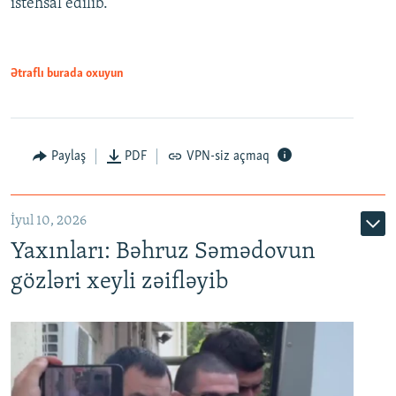
istehsal edilib.
720p
720p
1080p
1080p
Ətraflı burada oxuyun
Paylaş
PDF
VPN-siz açmaq
İyul 10, 2026
Yaxınları: Bəhruz Səmədovun
gözləri xeyli zəifləyib