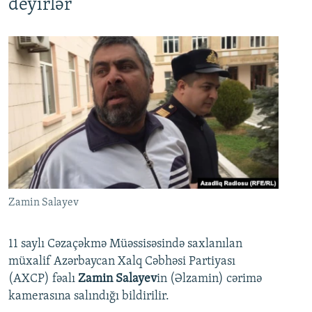
deyirlər
Zamin Salayev
11 saylı Cəzaçəkmə Müəssisəsində saxlanılan
müxalif Azərbaycan Xalq Cəbhəsi Partiyası
(AXCP) fəalı
Zamin Salayev
in (Əlzamin) cərimə
kamerasına salındığı bildirilir.