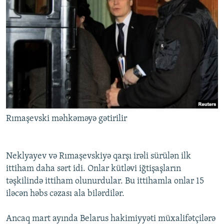
Rımaşevski məhkəməyə gətirilir
Neklyayev və Rımaşevskiyə qarşı irəli sürülən ilk
ittiham daha sərt idi. Onlar kütləvi iğtişaşların
təşkilində ittiham olunurdular. Bu ittihamla onlar 15
iləcən həbs cəzası ala bilərdilər.
Ancaq mart ayında Belarus hakimiyyəti müxalifətçilərə