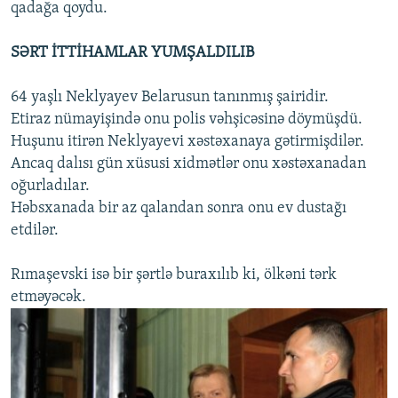
qadağa qoydu.
SƏRT İTTİHAMLAR YUMŞALDILIB
64 yaşlı Neklyayev Belarusun tanınmış şairidir.
Etiraz nümayişində onu polis vəhşicəsinə döymüşdü.
Huşunu itirən Neklyayevi xəstəxanaya gətirmişdilər.
Ancaq dalısı gün xüsusi xidmətlər onu xəstəxanadan
oğurladılar.
Həbsxanada bir az qalandan sonra onu ev dustağı
etdilər.
Rımaşevski isə bir şərtlə buraxılıb ki, ölkəni tərk
etməyəcək.