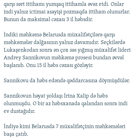
qarşı sərt ittihamı yumşaq ittihamla əvəz etdi. Onlar
indi yalnız ictimai asayişi pozmaqda ittiham olunurlar.
Bunun da maksimal cəzası 3 il həbsdir.
İndiki məhkəmə Belarusda müxalifətçilərə qarşı
məhkəmələr dalğasının yalnız davamıdır. Seçkilərdə
Lukaşenkodan sonra ən çox səs yığmış müxalifət lideri
Andrey Sannikovun məhkəmə prosesi bundan əvvəl
başlanıb. Onu 15 il həbs cəzası gözləyir.
Sannikovu da həbs edəndə qəddarcasına döymüşdülər.
Sannikovun həyat yoldaşı İrina Xalip də həbs
olunmuşdu. O bir az həbsxanada qalandan sonra indi
ev dustağıdır.
İndiyə kimi Belarusda 7 müxalifətçinin məhkəmələri
başa çatıb.