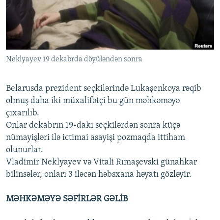
İNFOQRAFIKA
AZƏRBAYCAN ƏDƏBIYYATI KITABXANASI
MISSIYAMIZ
BIZI IZLƏ
KARIKATURA
İSLAM VƏ DEMOKRATIYA
PEŞƏ ETIKASI VƏ JURNALISTIKA STANDARTLARIMIZ
İZ - MƏDƏNIYYƏT PROQRAMI
MATERIALLARIMIZDAN ISTIFADƏ
Neklyayev 19 dekabrda döyüləndən sonra
AZADLIQRADIOSU MOBIL TELEFONUNUZDA
RFE/RL-in bütün saytları
BIZIMLƏ ƏLAQƏ
Belarusda prezident seçkilərində Lukaşenkoya rəqib
XƏBƏR BÜLLETENLƏRIMIZ
olmuş daha iki müxalifətçi bu gün məhkəməyə
çıxarılıb.
Onlar dekabrın 19-dakı seçkilərdən sonra küçə
nümayişləri ilə ictimai asayişi pozmaqda ittiham
olunurlar.
Vladimir Neklyayev və Vitali Rımaşevski günahkar
bilinsələr, onları 3 iləcən həbsxana həyatı gözləyir.
MƏHKƏMƏYƏ SƏFİRLƏR GƏLİB