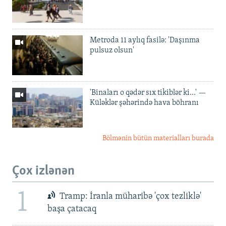
Metroda 11 aylıq fasilə: 'Daşınma
pulsuz olsun'
'Binaları o qədər sıx tikiblər ki...' —
Küləklər şəhərində hava böhranı
Bölmənin bütün materialları burada
Çox izlənən
1
Tramp: İranla müharibə 'çox tezliklə'
başa çatacaq