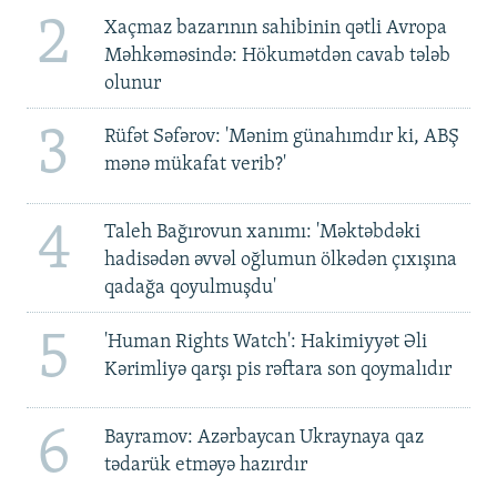
2
Xaçmaz bazarının sahibinin qətli Avropa
Məhkəməsində: Hökumətdən cavab tələb
olunur
3
Rüfət Səfərov: 'Mənim günahımdır ki, ABŞ
mənə mükafat verib?'
4
Taleh Bağırovun xanımı: 'Məktəbdəki
hadisədən əvvəl oğlumun ölkədən çıxışına
qadağa qoyulmuşdu'
5
'Human Rights Watch': Hakimiyyət Əli
Kərimliyə qarşı pis rəftara son qoymalıdır
6
Bayramov: Azərbaycan Ukraynaya qaz
tədarük etməyə hazırdır