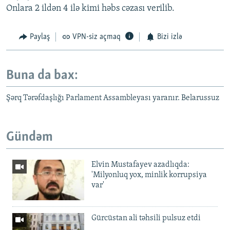
Onlara 2 ildən 4 ilə kimi həbs cəzası verilib.
Paylaş
VPN-siz açmaq
Bizi izlə
Buna da bax:
Şərq Tərəfdaşlığı Parlament Assambleyası yaranır. Belarussuz
Gündəm
Elvin Mustafayev azadlıqda:
'Milyonluq yox, minlik korrupsiya
var'
Gürcüstan ali təhsili pulsuz etdi