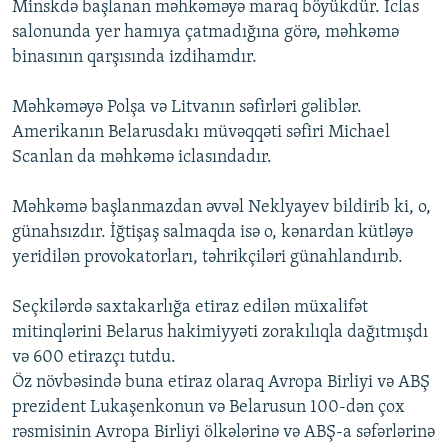
Minskdə başlanan məhkəməyə maraq böyükdür. İclas
salonunda yer hamıya çatmadığına görə, məhkəmə
binasının qarşısında izdihamdır.
Məhkəməyə Polşa və Litvanın səfirləri gəliblər.
Amerikanın Belarusdakı müvəqqəti səfiri Michael
Scanlan da məhkəmə iclasındadır.
Məhkəmə başlanmazdan əvvəl Neklyayev bildirib ki, o,
günahsızdır. İğtişaş salmaqda isə o, kənardan kütləyə
yeridilən provokatorları, təhrikçiləri günahlandırıb.
Seçkilərdə saxtakarlığa etiraz edilən müxalifət
mitinqlərini Belarus hakimiyyəti zorakılıqla dağıtmışdı
və 600 etirazçı tutdu.
Öz növbəsində buna etiraz olaraq Avropa Birliyi və ABŞ
prezident Lukaşenkonun və Belarusun 100-dən çox
rəsmisinin Avropa Birliyi ölkələrinə və ABŞ-a səfərlərinə