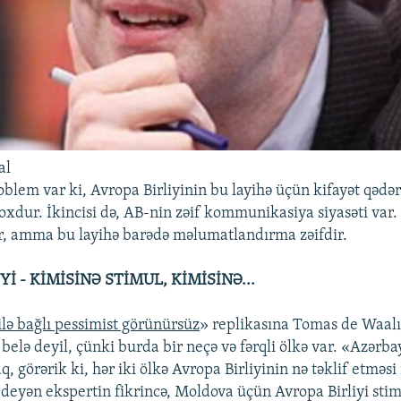
al
blem var ki, Avropa Birliyinin bu layihə üçün kifayət qədər
oxdur. İkincisi də, AB-nin zəif kommunikasiya siyasəti var.
ir, amma bu layihə barədə məlumatlandırma zəifdir.
Yİ - KİMİSİNƏ STİMUL, KİMİSİNƏ...
 ilə bağlı pessimist görünürsüz
» replikasına Tomas de Waalı
 belə deyil, çünki burda bir neçə və fərqli ölkə var. «Azərb
, görərik ki, hər iki ölkə Avropa Birliyinin nə təklif etməsi 
eyən ekspertin fikrincə, Moldova üçün Avropa Birliyi stim