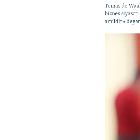
Tomas de Waal 
biznes siyasəti
amildir» deyən