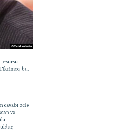
 resursu –
 Fikrimcə, bu,
n cavabı belə
aycan və
ilə
uldur,