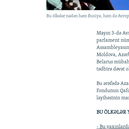
Bu ölkələr nədən həm Rusiya, həm də Avropa
Mayın 3-də Avr
parlament nüma
Assambleyasını
Moldova, Azər
Belarus mübahi
tədbirə dəvət 
Bu ərəfədə Az
Fondunun Qafq
layihəsinin man
BU ÖLKƏLƏR Y
- Bu yaxınlard