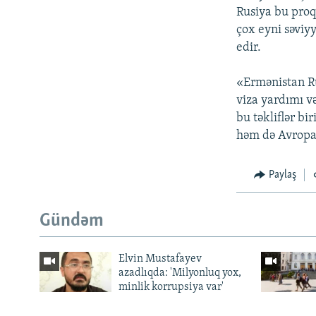
Rusiya bu proq
çox eyni səviyy
edir.
«Ermənistan Ru
viza yardımı və
bu təkliflər bi
həm də Avropa 
Paylaş
Gündəm
Elvin Mustafayev
azadlıqda: 'Milyonluq yox,
minlik korrupsiya var'