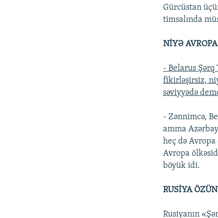
Gürcüstan üçü
timsalında müs
NİYƏ AVROPA
- Belarus Şərq
fikirləşirsiz, 
səviyyədə demo
- Zənnimcə, Bel
amma Azərbayca
heç də Avropa 
Avropa ölkəsidi
böyük idi.
RUSİYA ÖZÜN
Rusiyanın «Şər