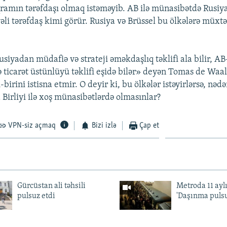
ramın tərəfdaşı olmaq istəməyib. AB ilə münasibətdə Rusi
əli tərəfdaş kimi görür. Rusiya və Brüssel bu ölkələrə müxtəl
siyadan müdafiə və strateji əməkdaşlıq təklifi ala bilir, A
 ticarət üstünlüyü təklifi eşidə bilər» deyən Tomas de Waal
ri-birini istisna etmir. O deyir ki, bu ölkələr istəyirlərsə, nə
Birliyi ilə xoş münasibətlərdə olmasınlar?
VPN-siz açmaq
Bizi izlə
Çap et
Gürcüstan ali təhsili
Metroda 11 aylı
pulsuz etdi
'Daşınma pulsu