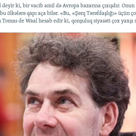
deyir ki, bir vacib amil də Avropa bazarına çıxışdır. Onun 
 bu ölkələrə qapı aça bilər. «Bu, «Şərq Tərəfdaşlığı» üçün ç
 Tomas de Waal hesab edir ki, qonşuluq siyasəti çox yaxşı s