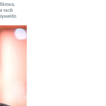
fikrincə,
ox vacib
iyasətdir.