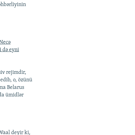
hbərliyinin
 Necə
i də eyni
iv rejimdir,
edib, o, özünü
mma Belarus
rda ümidlər
Waal deyir ki,