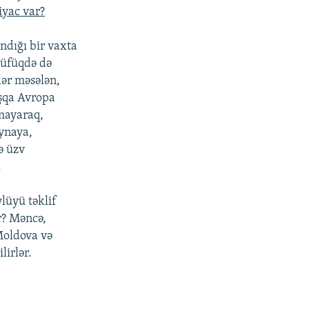
iyac var?
ndığı bir vaxta
 üfüqdə də
lər məsələn,
aşqa Avropa
mayaraq,
aynaya,
ə üzv
.
lüyü təklif
r? Məncə,
 Moldova və
lirlər.