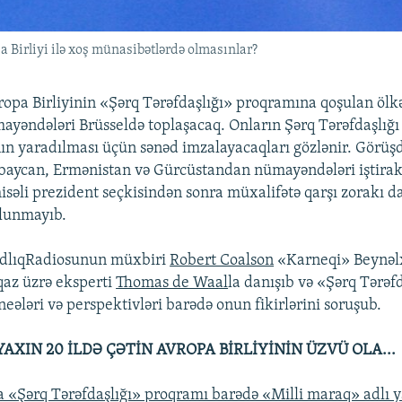
 Birliyi ilə xoş münasibətlərdə olmasınlar?
opa Birliyinin «Şərq Tərəfdaşlığı» proqramına qoşulan ölk
yəndələri Brüsseldə toplaşacaq. Onların Şərq Tərəfdaşlığ
n yaradılması üçün sənəd imzalayacaqları gözlənir. Görüş
baycan, Ermənistan və Gürcüstandan nümayəndələri iştirak
səli prezident seçkisindən sonra müxalifətə qarşı zorakı d
olunmayıb.
adlıqRadiosunun müxbiri
Robert Coalson
«Karneqi» Beynəl
az üzrə eksperti
Thomas de Waal
la danışıb və «Şərq Tərəf
eələri və perspektivləri barədə onun fikirlərini soruşub.
AXIN 20 İLDƏ ÇƏTİN AVROPA BİRLİYİNİN ÜZVÜ OLA...
a «Şərq Tərəfdaşlığı» proqramı barədə «Milli maraq» adlı ya