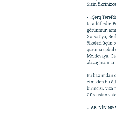
Sizin fikriniz
- «Şərq Tərəfd
təsadüf edir. 
görünmür, amma
Xorvatiya, Ser
ölkələri üçün 
quruma qəbul o
Moldovaya, Cən
olacağına inan
Bu baxımdan qo
etmədən bu ölk
birincisi, viza
Gürcüstan vətən
...AB-NİN NƏ