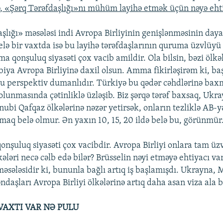
cə, «Şərq Tərəfdaşlığı»nı mühüm layihə etmək üçün nəyə eht
aşlığı» məsələsi indi Avropa Birliyinin genişlənməsinin daya
Belə bir vaxtda isə bu layihə tərəfdaşlarının quruma üzvlüyü
 qonşuluq siyasəti çox vacib amildir. Ola bilsin, bəzi ölkə
biya Avropa Birliyinə daxil olsun. Amma fikirləşirəm ki, b
bu perspektiv dumanlıdır. Türkiyə bu qədər cəhdlərinə bax
lunmasında çətinliklə üzləşib. Biz şərqə tərəf baxsaq, Ukr
ubi Qafqaz ölkələrinə nəzər yetirsək, onların tezliklə AB-y
maq belə olmur. Ən yaxın 10, 15, 20 ildə belə bu, görünmür
nşuluq siyasəti çox vacibdir. Avropa Birliyi onlara tam üzv
ələri necə cəlb edə bilər? Brüsselin nəyi etməyə ehtiyacı va
 məsələsidir ki, bununla bağlı artıq iş başlamışdı. Ukrayna,
daşları Avropa Birliyi ölkələrinə artıq daha asan viza ala bi
 VAXTI VAR NƏ PULU