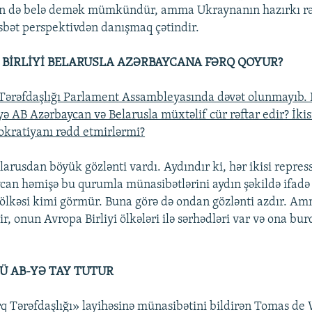
n də belə demək mümkündür, amma Ukraynanın hazırkı rə
bət perspektivdən danışmaq çətindir.
 BİRLİYİ BELARUSLA AZƏRBAYCANA FƏRQ QOYUR?
 Tərəfdaşlığı Parlament Assambleyasında dəvət olunmayıb.
niyə AB Azərbaycan və Belarusla müxtəlif cür rəftar edir? İkis
kratiyanı rədd etmirlərmi?
arusdan böyük gözlənti vardı. Aydındır ki, hər ikisi repress
n həmişə bu qurumla münasibətlərini aydın şəkildə ifadə 
ölkəsi kimi görmür. Buna görə də ondan gözlənti azdır. A
r, onun Avropa Birliyi ölkələri ilə sərhədləri var və ona bu
Ü AB-YƏ TAY TUTUR
q Tərəfdaşlığı» layihəsinə münasibətini bildirən Tomas de 