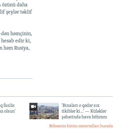
ya özünü daha
if şeylər təklif
B-dən həmçinin,
 hesab edir ki,
dən həm Rusiya,
q fasilə:
'Binaları o qədər sıx
z olsun'
tikiblər ki...' — Küləklər
şəhərində hava böhranı
Bölmənin bütün materialları burada