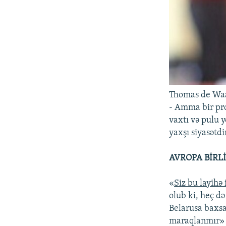
Thomas de Wa
- Amma bir pro
vaxtı və pulu y
yaxşı siyasətd
AVROPA BİRLİ
«
Siz bu layihə
olub ki, heç də
Belarusa baxsaq
maraqlanmır» d