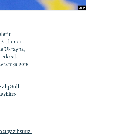
ələrin
ı Parlament
də Ukrayna,
 edəcək.
avranışa görə
xalq Sülh
daşlığı»
zı yazıbsınız.