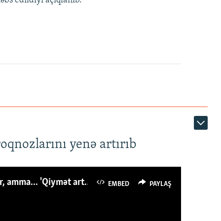
bs edildiyi açıqlanıb.
roqnozlarını yenə artırıb
Azərbaycanlı avropalıdan iki dəfə az ət yeyir, amma... 'Qiymət artımı qaçılmazdır'
EMBED
PAYLAŞ