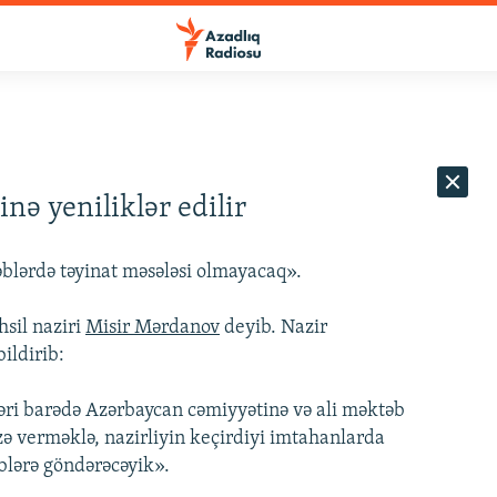
ə yeniliklər edilir
əblərdə təyinat məsələsi olmayacaq».
sil naziri
Misir Mərdanov
deyib. Nazir
ildirib:
əri barədə Azərbaycan cəmiyyətinə və ali məktəb
ə verməklə, nazirliyin keçirdiyi imtahanlarda
əblərə göndərəcəyik».