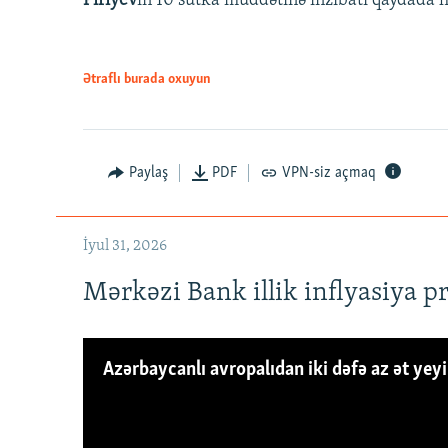
Piriyev
in 10 sutka müddətinə inzibati qaydada hə
Ətraflı burada oxuyun
Paylaş
PDF
VPN-siz açmaq
İyul 31, 2026
Mərkəzi Bank illik inflyasiya p