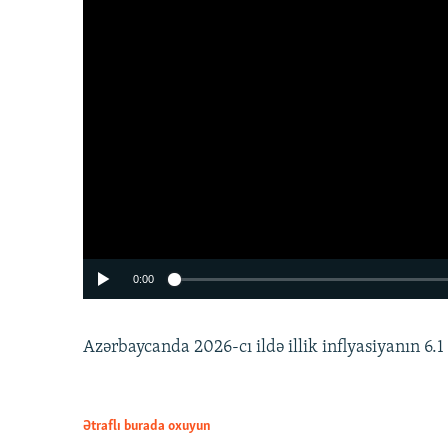
0:00
Azərbaycanda 2026-cı ildə illik inflyasiyanın 6.1 f
Ətraflı burada oxuyun