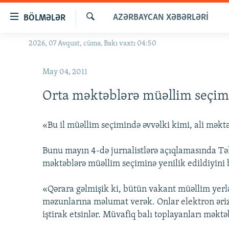
Keçid
AZƏRBAYCAN XƏBƏRLƏRI
BÖLMƏLƏR
linkləri
Axtar
Əsas
2026, 07 Avqust, cümə, Bakı vaxtı 04:50
GÜNDƏM
məzmuna
#İZAHLA
qayıt
May 04, 2011
Əsas
KORRUPSIOMETR
naviqasiyaya
Orta məktəblərə müəllim seçimin
#ƏSLINDƏ
qayıt
Axtarışa
FƏRQƏ BAX
«Bu il müəllim seçimində əvvəlki kimi, ali məkt
keç
QANUNI DOĞRU
Bunu mayın 4-də jurnalistlərə açıqlamasında Təh
ARAŞDIRMA
məktəblərə müəllim seçiminə yenilik edildiyini b
MULTIMEDIA
«Qərara gəlmişik ki, bütün vakant müəllim yerl
RADIO ARXIV
VIDEO
məzunlarına məlumat verək. Onlar elektron əriz
HAQQIMIZDA
FOTOQALEREYA
OXU ZALI
iştirak etsinlər. Müvafiq balı toplayanları məkt