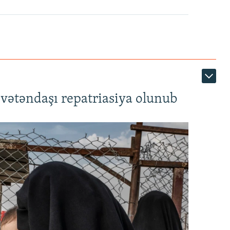
1080p
vətəndaşı repatriasiya olunub