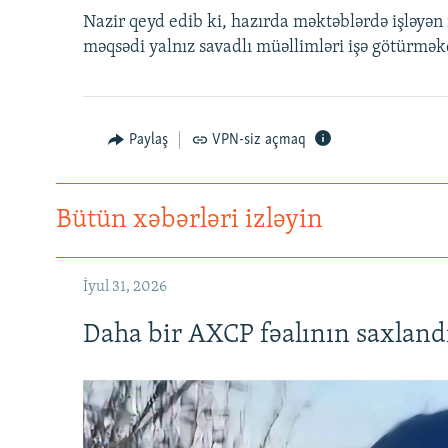
İNFOQRAFIKA
AZƏRBAYCAN ƏDƏBIYYATI KITABXANASI
MISSIYAMIZ
Nazir qeyd edib ki, hazırda məktəblərdə işləyən 
KARIKATURA
İSLAM VƏ DEMOKRATIYA
PEŞƏ ETIKASI VƏ JURNALISTIKA
məqsədi yalnız savadlı müəllimləri işə götürmək
STANDARTLARIMIZ
İZ - MƏDƏNIYYƏT PROQRAMI
MATERIALLARIMIZDAN ISTIFADƏ
AZADLIQRADIOSU MOBIL TELEFONUNUZDA
Paylaş
VPN-siz açmaq
BIZIMLƏ ƏLAQƏ
XƏBƏR BÜLLETENLƏRIMIZ
Bütün xəbərləri izləyin
İyul 31, 2026
Daha bir AXCP fəalının saxlandığ