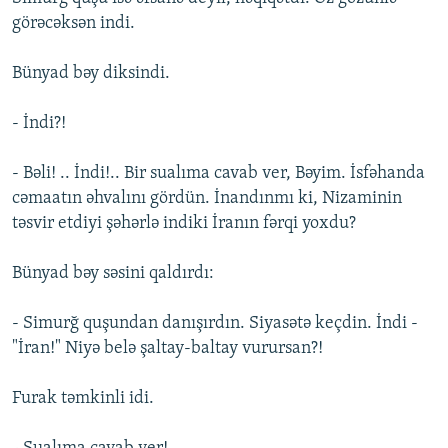
görəcəksən indi.
Bünyad bəy diksindi.
- İndi?!
- Bəli! .. İndi!.. Bir sualıma cavab ver, Bəyim. İsfəhanda
cəmaatın əhvalını gördün. İnandınmı ki, Nizaminin
təsvir etdiyi şəhərlə indiki İranın fərqi yoxdu?
Bünyad bəy səsini qaldırdı:
- Simurğ quşundan danışırdın. Siyasətə keçdin. İndi -
"İran!" Niyə belə şaltay-baltay vurursan?!
Furak təmkinli idi.