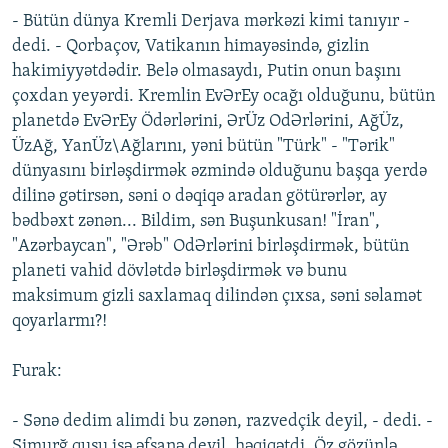
- Bütün dünya Kremli Derjava mərkəzi kimi tanıyır -
dedi. - Qorbaçov, Vatikanın himayəsində, gizlin
hakimiyyətdədir. Belə olmasaydı, Putin onun başını
çoxdan yeyərdi. Kremlin EvƏrEy ocağı olduğunu, bütün
planetdə EvƏrEy Ödərlərini, ƏrÜz OdƏrlərini, AğÜz,
ÜzAğ, YanÜz\Ağlarını, yəni bütün "Türk" - "Tərik"
dünyasını birləşdirmək əzmində olduğunu başqa yerdə
dilinə gətirsən, səni o dəqiqə aradan götürərlər, ay
bədbəxt zənən... Bildim, sən Buşunkusan! "İran",
"Azərbaycan", "Ərəb" OdƏrlərini birləşdirmək, bütün
planeti vahid dövlətdə birləşdirmək və bunu
maksimum gizli saxlamaq dilindən çıxsa, səni səlamət
qoyarlarmı?!
Furak:
- Sənə dedim alimdi bu zənən, razvedçik deyil, - dedi. -
Simurğ quşu isə əfsanə deyil, həqiqətdi. Öz gözünlə