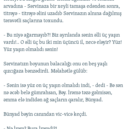
arvadına - Sərvinaza bir xeyli tamaşa edəndən sonra,
titrəyə - titrəyə əlini uzadıb Sərvinazın alnına dağılmış
təravətli saçlarına toxundu.
- Bu niyə ağarmayıb?! Biz ayrılanda sənin əlli üç yaşın
vardı!.. O əlli üç bu iki min üçüncü il, necə eləyir? Yüz!
Yüz yaşın olmalıdı sənin!
Sərvinatızn boyunun balacalığı onu on beş yaşlı
qızcığaza bənzədirdi. Məlahətlə gülüb:
- Sənin isə yüz on üç yaşın olmalıdı indi, - dedi - Bə sən
nə əcəb belə gümrahsan, Bəy. İrəmə təzə gəlmisən,
əmma elə indidən ağ saçların qaralır, Bünyad.
Bünyad bəyin canından vic-vicə keçdi.
- Nə İrəm? Bura İrəmdi?!