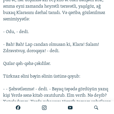
pud ət, hər döşündə azı beş kilo ət olan dəhşətli kök,
əmma eyni zamanda heyrətli təravətli, yaşılgöz, ağ
buxaq Klarasını dərhal tanıdı. Və qəribə, gözlənilməz
səmimiyyətlə:
- Odu, - dedi.
- Bah! Bah! Lap candan olmusan ki, Klara! Salam!
Zdravstvuy, doroqaya! - dedi.
Qızlar qəh-qəhə çəkdilər.
Türknaz əlini bəyin əlinin üstünə qoyub:
- - Şəhvətlənmə! - dedi. - Bayaq təpədə gördüyün yazıq
kişi Yerdə sənə kitab oxutdurub. Elm verib. Nə deyib?
Xatırladıram. Yerdə subasqını törəyib tamam vəhşiləşən
vaxtlarında insanın ən başlıca məşğuliyyəti sərvət olub,