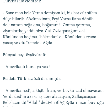
Türknaz isə ciddi idi:
- Sənə mən hələ Yerdə demişəm ki, biz hər cür sifətə
düşə bilərik. Sözümə inan, Bəy! Yoxsa ilana dönüb
dolanaram boğazına, boğaram!.. Əmma qorxma,
ziyankarlıq yaddı bizə. Gəl. Əziz qonağımız ol.
Könlündən keçirsə, "hökmdar" ol. Könüldən keçənə
yasaq yoxdu İrəmdə - Ağda!
Bünyad bəy tövşüyürdü:
- Amerikadı bura, ya yox!
Bu dəfə Türknaz özü də qımışdı.
- Amerika nədi, a kişi!.. İnan, verbovka-zad olmayacaq.
Yerdə dedim axı sənə, dərs alacaqsan, Saflaşacaqsan.
Belə lazımdı! "Allah" dediyin ƏlAğ EySarımızın buyruğu