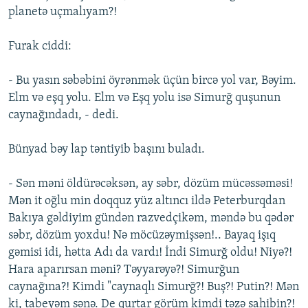
planetə uçmalıyam?!
Furak ciddi:
- Bu yasın səbəbini öyrənmək üçün bircə yol var, Bəyim.
Elm və eşq yolu. Elm və Eşq yolu isə Simurğ quşunun
caynağındadı, - dedi.
Bünyad bəy lap təntiyib başını buladı.
- Sən məni öldürəcəksən, ay səbr, dözüm mücəssəməsi!
Mən it oğlu min doqquz yüz altıncı ildə Peterburqdan
Bakıya gəldiyim gündən razvedçikəm, məndə bu qədər
səbr, dözüm yoxdu! Nə möcüzəymişsən!.. Bayaq işıq
gəmisi idi, hətta Adı da vardı! İndi Simurğ oldu! Niyə?!
Hara aparırsan məni? Təyyarəyə?! Simurğun
caynağına?! Kimdi "caynaqlı Simurğ?! Buş?! Putin?! Mən
ki, tabeyəm sənə. De qurtar görüm kimdi təzə sahibin?!