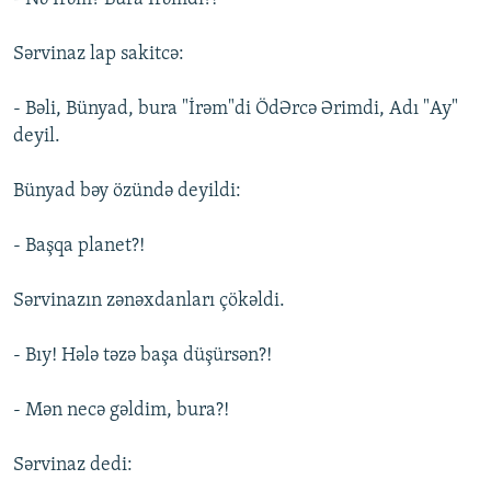
Sərvinaz lap sakitcə:
- Bəli, Bünyad, bura "İrəm"di ÖdƏrcə Ərimdi, Adı "Ay"
deyil.
Bünyad bəy özündə deyildi:
- Başqa planet?!
Sərvinazın zənəxdanları çökəldi.
- Bıy! Hələ təzə başa düşürsən?!
- Mən necə gəldim, bura?!
Sərvinaz dedi: