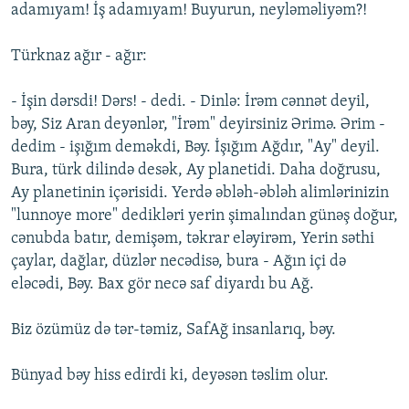
adamıyam! İş adamıyam! Buyurun, neyləməliyəm?!
Türknaz ağır - ağır:
- İşin dərsdi! Dərs! - dedi. - Dinlə: İrəm cənnət deyil,
bəy, Siz Aran deyənlər, "İrəm" deyirsiniz Ərimə. Ərim -
dedim - işığım deməkdi, Bəy. İşığım Ağdır, "Ay" deyil.
Bura, türk dilində desək, Ay planetidi. Daha doğrusu,
Ay planetinin içərisidi. Yerdə əbləh-əbləh alimlərinizin
"lunnoye more" dedikləri yerin şimalından günəş doğur,
cənubda batır, demişəm, təkrar eləyirəm, Yerin səthi
çaylar, dağlar, düzlər necədisə, bura - Ağın içi də
eləcədi, Bəy. Bax gör necə saf diyardı bu Ağ.
Biz özümüz də tər-təmiz, SafAğ insanlarıq, bəy.
Bünyad bəy hiss edirdi ki, deyəsən təslim olur.