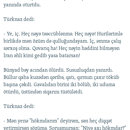
yanında oturtdu.
Türknaz dedi:
- Ye, iç. Heç nəyə təəccüblənmə. Heç nəyə! Hurilərimlə
birlikdə mən özüm də qulluğundayam. İç, əmma çalış
sərxoş olma. Qovarıq ha! Heç nəyin həddini bilməyən
İran əhli kimi gedib yasa batarsan!
Bünyad bəy acından ölürdü. Susuzluqdan yanırdı.
Büllur qaba kuzədən qəribə, qatı, qırmızı çaxır töküb
başına çəkdi. Gavalıdan birini iki bölüb, iki uduma
ötürdü, üstündən siqarını tüstülətdi.
Türknaz dedi:
- Mən yenə "hökmdarım" deyirəm, sən heç diqqət
yetirmirsən sözümə. Soruşmursan: "Niyə axı hökmdar?"