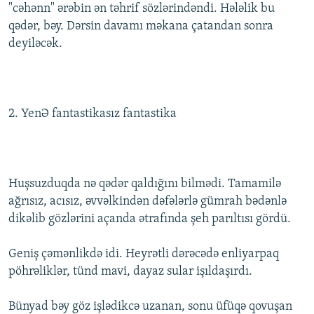
"cəhənn" ərəbin ən təhrif sözlərindəndi. Hələlik bu
qədər, bəy. Dərsin davamı məkana çatandan sonra
deyiləcək.
2. YenƏ fantastikasız fantastika
Huşsuzduqda nə qədər qaldığını bilmədi. Tamamilə
ağrısız, acısız, əvvəlkindən dəfələrlə gümrah bədənlə
dikəlib gözlərini açanda ətrafında şeh parıltısı gördü.
Geniş çəmənlikdə idi. Heyrətli dərəcədə enliyarpaq
pöhrəliklər, tünd mavi, dayaz sular işıldaşırdı.
Bünyad bəy göz işlədikcə uzanan, sonu üfüqə qovuşan