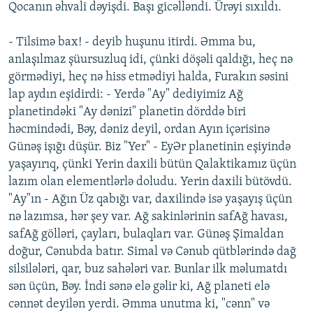
Qocanın əhvali dəyişdi. Başı gicəlləndi. Ürəyi sıxıldı.
- Tilsimə bax! - deyib huşunu itirdi. Əmma bu,
anlaşılmaz şüursuzluq idi, çünki döşəli qaldığı, heç nə
görmədiyi, heç nə hiss etmədiyi halda, Furakın səsini
lap aydın eşidirdi: - Yerdə "Ay" dediyimiz Ağ
planetindəki "Ay dənizi" planetin dörddə biri
həcmindədi, Bəy, dəniz deyil, ordan Ayın içərisinə
Günəş işığı düşür. Biz "Yer" - EyƏr planetinin eşiyində
yaşayırıq, çünki Yerin daxili bütün Qalaktikamız üçün
lazım olan elementlərlə doludu. Yerin daxili bütövdü.
"Ay"ın - Ağın Üz qabığı var, daxilində isə yaşayış üçün
nə lazımsa, hər şey var. Ağ sakinlərinin safAğ havası,
safAğ gölləri, çayları, bulaqları var. Günəş Şimaldan
doğur, Cənubda batır. Simal və Cənub qütblərində dağ
silsilələri, qar, buz sahələri var. Bunlar ilk məlumatdı
sən üçün, Bəy. İndi sənə elə gəlir ki, Ağ planeti elə
cənnət deyilən yerdi. Əmma unutma ki, "cənn" və