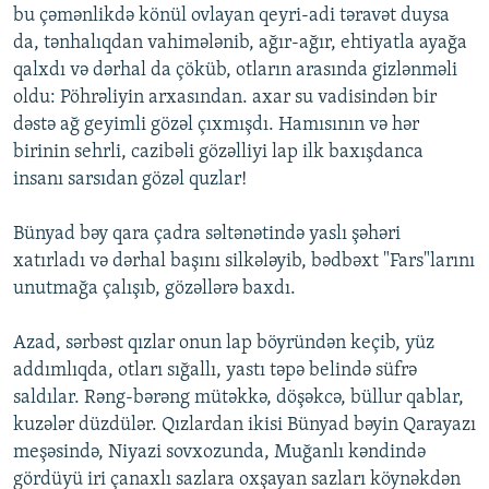
bu çəmənlikdə könül ovlayan qeyri-adi təravət duysa
da, tənhalıqdan vahimələnib, ağır-ağır, ehtiyatla ayağa
qalxdı və dərhal da çöküb, otların arasında gizlənməli
oldu: Pöhrəliyin arxasından. axar su vadisindən bir
dəstə ağ geyimli gözəl çıxmışdı. Hamısının və hər
birinin sehrli, cazibəli gözəlliyi lap ilk baxışdanca
insanı sarsıdan gözəl quzlar!
Bünyad bəy qara çadra səltənətində yaslı şəhəri
xatırladı və dərhal başını silkələyib, bədbəxt "Fars"larını
unutmağa çalışıb, gözəllərə baxdı.
Azad, sərbəst qızlar onun lap böyründən keçib, yüz
addımlıqda, otları sığallı, yastı təpə belində süfrə
saldılar. Rəng-bərəng mütəkkə, döşəkcə, büllur qablar,
kuzələr düzdülər. Qızlardan ikisi Bünyad bəyin Qarayazı
meşəsində, Niyazi sovxozunda, Muğanlı kəndində
gördüyü iri çanaxlı sazlara oxşayan sazları köynəkdən