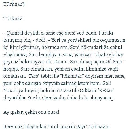
Türknaz?!
Türknaz:
- Qumral deyildi o, sənə eşq dərsi vəd edən. Furakı
tanıyırıq biz, - dedi. - Yeri və yerdəkiləri biz ovçumuzun
içi kimi görürük, hökmdarım. Səni hökmdarlığa qəbul
eləyirəmsə, Sar deməliyəm sənə, yəni sar - əhatə elə hər
şeyi öz hakimiyyətinlə. Əmma Sar olmaq üçün Od Sarı -
həqiqət Sarı olmalısan, yəni ən qədim Elmimizə vaqif
olmalısan. "Fars" təbiri ilə "hökmdar" deyirəm mən sənə,
yəni qəliz danışıb əziyyətə salmaq istəmirəm. Gəl!
Yuxarıya buyur, hökmdar! Vaxtilə OdSara "KeSar"
deyərdilər Yerdə, Qresiyada, daha belə olmayacaq.
Ay qızlar, çəkin onu bura!
Sərvinaz biləyindən tutub aparıb Bəyi Türknazın