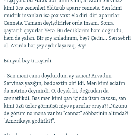
- Eşq yolu bu Furak adlı alim kimi, arvadın Sərvinaz
kimi üca zənənləri öldürüb aparır cənnətə. Sən kimi
müdrik insanları isə çox vaxt elə diri-diri aparırlar
Cənnətə. Tamam dəyişdirirlər orda insanı. Sonra
qaytarıb qoyurlar Yerə. Bu dediklərim həm doğrudu,
həm də yalan. Bir şey anladınmı, bəy? Çətin... Sən səbrli
ol. Axırda hər şey aydınlaşacaq, Bəy!
Bünyad bəy titrəyirdi:
- Sən məni cana doydurdun, ay zənən! Arvadım
Sərvinaz yazığın, bədbəxtin biri idi. Mən kimi əclafın
da xətrinə dəymirdi. O, deyək ki, doğrudan da
cənnətlikdi. Bəs mən kimi qan içində üzən casusu, sən
kimi üzü üzlər görmüşü niyə aparırlar oraya?! Düzünü
de görüm nə məna var bu "cənnət" söhbətinin altında?!
"Amerikaya gedirik?!".