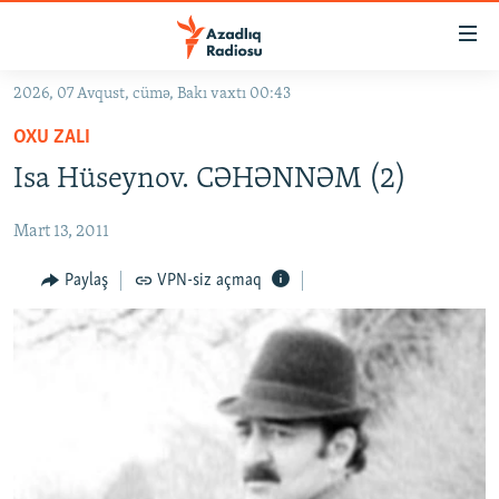
Keçid
linkləri
Əsas
2026, 07 Avqust, cümə, Bakı vaxtı 00:43
məzmuna
GÜNDƏM
OXU ZALI
qayıt
#İZAHLA
Əsas
Isa Hüseynov. CƏHƏNNƏM (2)
KORRUPSIOMETR
naviqasiyaya
qayıt
Mart 13, 2011
#ƏSLINDƏ
Axtarışa
FƏRQƏ BAX
Paylaş
VPN-siz açmaq
keç
QANUNI DOĞRU
ARAŞDIRMA
MULTIMEDIA
RADIO ARXIV
VIDEO
HAQQIMIZDA
FOTOQALEREYA
OXU ZALI