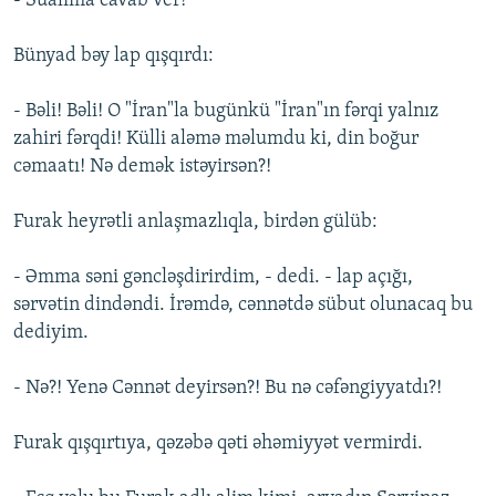
- Sualıma cavab ver!
Bünyad bəy lap qışqırdı:
- Bəli! Bəli! O "İran"la bugünkü "İran"ın fərqi yalnız
zahiri fərqdi! Külli aləmə məlumdu ki, din boğur
cəmaatı! Nə demək istəyirsən?!
Furak heyrətli anlaşmazlıqla, birdən gülüb:
- Əmma səni gəncləşdirirdim, - dedi. - lap açığı,
sərvətin dindəndi. İrəmdə, cənnətdə sübut olunacaq bu
dediyim.
- Nə?! Yenə Cənnət deyirsən?! Bu nə cəfəngiyyatdı?!
Furak qışqırtıya, qəzəbə qəti əhəmiyyət vermirdi.