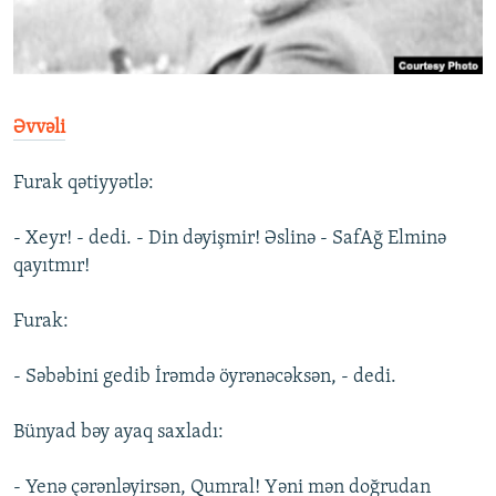
İNFOQRAFIKA
AZƏRBAYCAN ƏDƏBIYYATI KITABXANASI
MISSIYAMIZ
BIZI IZLƏ
KARIKATURA
İSLAM VƏ DEMOKRATIYA
PEŞƏ ETIKASI VƏ JURNALISTIKA STANDARTLARIMIZ
İZ - MƏDƏNIYYƏT PROQRAMI
MATERIALLARIMIZDAN ISTIFADƏ
Əvvəli
AZADLIQRADIOSU MOBIL TELEFONUNUZDA
RFE/RL-in bütün saytları
BIZIMLƏ ƏLAQƏ
Furak qətiyyətlə:
XƏBƏR BÜLLETENLƏRIMIZ
- Xeyr! - dedi. - Din dəyişmir! Əslinə - SafAğ Elminə
qayıtmır!
Furak:
- Səbəbini gedib İrəmdə öyrənəcəksən, - dedi.
Bünyad bəy ayaq saxladı:
- Yenə çərənləyirsən, Qumral! Yəni mən doğrudan