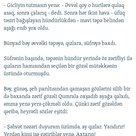
- Gicliyin tutmasın yenə: - Əvvəl qoy o hurilərə qulaq
asaq, sonra çalarıq - dedi. Sonra hər ikisi hava - üfüq
təsiri bağışlayan hündürlükdən - mavi təpə belindən
aşağı enib yox oldu.
Bünyad bəy əvvəlki təpəyə, qızlara, süfrəyə baxdı.
Süfrənin başında, təpənin hündür yerində öz zərifliyi ilə
qızların hamısından seçilən bir gözəl mütəkkənin
üstündə oturmuşdu.
Bəy, günəş, şeh parıltısından qamaşan gözlərini silib bir
də baxanda zərif gözəli Qumrala oxşadıb ayağa qalxdı,
əmma yenə yerə çökməli oldu. Çünki zərif gözəldən
qəribə, heyrətli sözlər eşitdi:
- Şəhvət nəzəri duyuram üzümdə, ay qızlar. Yandırır!
Yerdən kimi isə gətiriblər yenə. Axtarın!