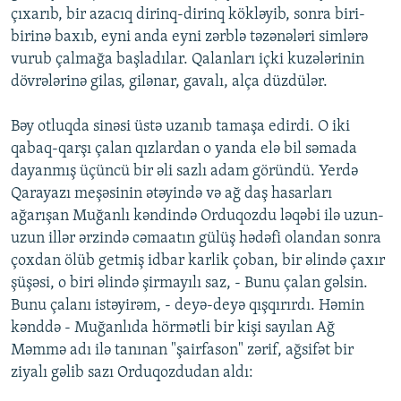
çıxarıb, bir azacıq dirinq-dirinq kökləyib, sonra biri-
birinə baxıb, eyni anda eyni zərblə təzənələri simlərə
vurub çalmağa başladılar. Qalanları içki kuzələrinin
dövrələrinə gilas, gilənar, gavalı, alça düzdülər.
Bəy otluqda sinəsi üstə uzanıb tamaşa edirdi. O iki
qabaq-qarşı çalan qızlardan o yanda elə bil səmada
dayanmış üçüncü bir əli sazlı adam göründü. Yerdə
Qarayazı meşəsinin ətəyində və ağ daş hasarları
ağarışan Muğanlı kəndində Orduqozdu ləqəbi ilə uzun-
uzun illər ərzində cəmaatın gülüş hədəfi olandan sonra
çoxdan ölüb getmiş idbar karlik çoban, bir əlində çaxır
şüşəsi, o biri əlində şirmayılı saz, - Bunu çalan gəlsin.
Bunu çalanı istəyirəm, - deyə-deyə qışqırırdı. Həmin
kənddə - Muğanlıda hörmətli bir kişi sayılan Ağ
Məmmə adı ilə tanınan "şairfason" zərif, ağsifət bir
ziyalı gəlib sazı Orduqozdudan aldı: