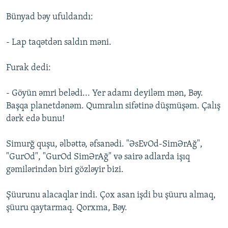
Bünyad bəy ufuldandı:
- Lap taqətdən saldın məni.
Furak dedi:
- Göyün əmri belədi... Yer adamı deyiləm mən, Bəy.
Başqa planetdənəm. Qumralın sifətinə düşmüşəm. Çalış
dərk edə bunu!
Simurğ quşu, əlbəttə, əfsanədi. "ƏsEvOd-SimƏrAğ",
"GurOd", "GurOd SimƏrAğ" və sairə adlarda işıq
gəmilərindən biri gözləyir bizi.
Şüurunu alacaqlar indi. Çox asan işdi bu şüuru almaq,
şüuru qaytarmaq. Qorxma, Bəy.