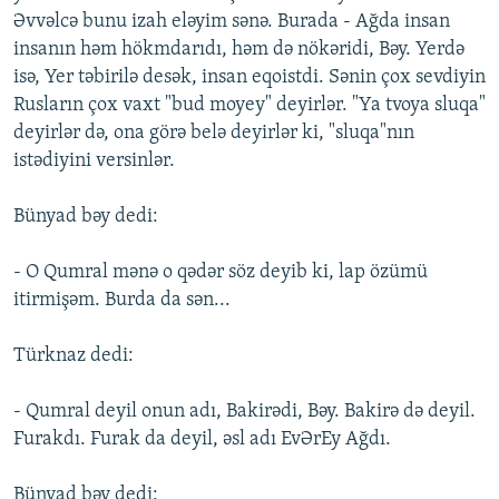
Əvvəlcə bunu izah eləyim sənə. Burada - Ağda insan
insanın həm hökmdarıdı, həm də nökəridi, Bəy. Yerdə
isə, Yer təbirilə desək, insan eqoistdi. Sənin çox sevdiyin
Rusların çox vaxt "bud moyey" deyirlər. "Ya tvoya sluqa"
deyirlər də, ona görə belə deyirlər ki, "sluqa"nın
istədiyini versinlər.
Bünyad bəy dedi:
- O Qumral mənə o qədər söz deyib ki, lap özümü
itirmişəm. Burda da sən...
Türknaz dedi:
- Qumral deyil onun adı, Bakirədi, Bəy. Bakirə də deyil.
Furakdı. Furak da deyil, əsl adı EvƏrEy Ağdı.
Bünyad bəy dedi: