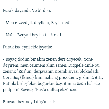
Furak dayandı. Və birdən:
- Mən razvedçik deyiləm, Bəy! - dedi.
- Nə?! - Bynyad bəy hətta titrədi.
Furak isə, eyni ciddiyyətlə:
- Bayaq dedim bir alim zənən dərs deyəcək. Yenə
deyirəm, mən özüməm alim zənən. Diqqətlə dinlə bu
zənəni: "Rus"un, derjavanın Kremli siyasi blokadadı.
Corc Buş (İkinci) kimi nəhəng prezident, gizlin EvƏrEy
Putinlə birləşiblər, boğurlar, bəy. Əmma özün hələ də
podpolni Sovetə, "Rus"a qulluq eləyirsən!
Bünyad bəy, xeyli düşüncəli: