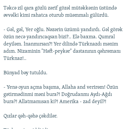
Təkcə zil qara gözlü zərif gözəl mütəkkənin üstündə
əvvəlki kimi rahatca oturub müəmmalı gülürdü.
- Gəl, gəl, Yer oğlu. Nəzərin üzümü yandırdı. Gəl görək
özün necə yandırıcaqsan bizi?.. Elə baxma. Qumral
deyiləm. İnanmırsan?! Yer dilində Türknazdı mənim
adım. Nizaminin "Həft-peykər" dastanının qəhrəmanı
Türknaz!..
Bünyad bəy tutuldu.
- Yenə oyun açma başıma, Allaha and verirəm! Özün
gətirmədinmi məni bura?! Doğrudanmı Aydı-Ağdı
bura?! Allatmamısan ki?! Amerika - zad deyil?!
Qızlar qəh-qəhə çəkdilər.