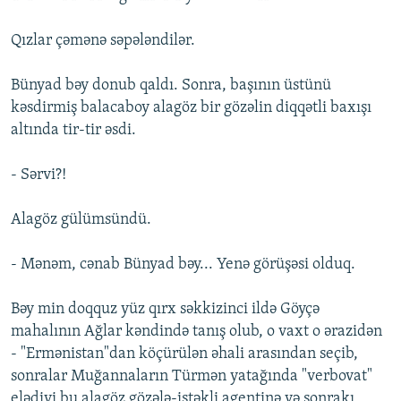
Qızlar çəmənə səpələndilər.
Bünyad bəy donub qaldı. Sonra, başının üstünü
kəsdirmiş balacaboy alagöz bir gözəlin diqqətli baxışı
altında tir-tir əsdi.
- Sərvi?!
Alagöz gülümsündü.
- Mənəm, cənab Bünyad bəy... Yenə görüşəsi olduq.
Bəy min doqquz yüz qırx səkkizinci ildə Göyçə
mahalının Ağlar kəndində tanış olub, o vaxt o ərazidən
- "Ermənistan"dan köçürülən əhali arasından seçib,
sonralar Muğannaların Türmən yatağında "verbovat"
elədiyi bu alagöz gözələ-istəkli agentinə və sonrakı