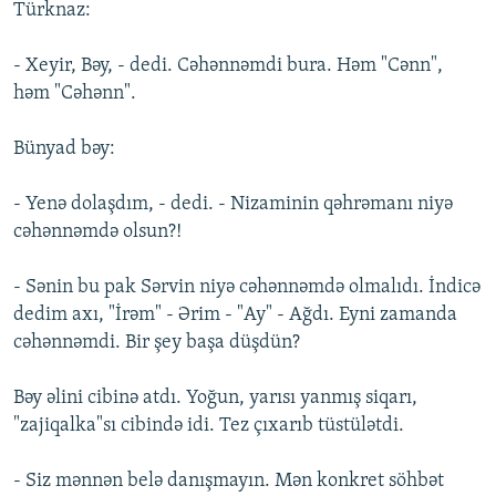
Türknaz:
- Xeyir, Bəy, - dedi. Cəhənnəmdi bura. Həm "Cənn",
həm "Cəhənn".
Bünyad bəy:
- Yenə dolaşdım, - dedi. - Nizaminin qəhrəmanı niyə
cəhənnəmdə olsun?!
- Sənin bu pak Sərvin niyə cəhənnəmdə olmalıdı. İndicə
dedim axı, "İrəm" - Ərim - "Ay" - Ağdı. Eyni zamanda
cəhənnəmdi. Bir şey başa düşdün?
Bəy əlini cibinə atdı. Yoğun, yarısı yanmış siqarı,
"zajiqalka"sı cibində idi. Tez çıxarıb tüstülətdi.
- Siz mənnən belə danışmayın. Mən konkret söhbət