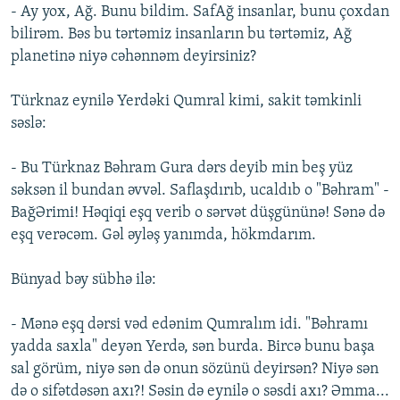
- Ay yox, Ağ. Bunu bildim. SafAğ insanlar, bunu çoxdan
bilirəm. Bəs bu tərtəmiz insanların bu tərtəmiz, Ağ
planetinə niyə cəhənnəm deyirsiniz?
Türknaz eynilə Yerdəki Qumral kimi, sakit təmkinli
səslə:
- Bu Türknaz Bəhram Gura dərs deyib min beş yüz
səksən il bundan əvvəl. Saflaşdırıb, ucaldıb o "Bəhram" -
BağƏrimi! Həqiqi eşq verib o sərvət düşgününə! Sənə də
eşq verəcəm. Gəl əyləş yanımda, hökmdarım.
Bünyad bəy sübhə ilə:
- Mənə eşq dərsi vəd edənim Qumralım idi. "Bəhramı
yadda saxla" deyən Yerdə, sən burda. Bircə bunu başa
sal görüm, niyə sən də onun sözünü deyirsən? Niyə sən
də o sifətdəsən axı?! Səsin də eynilə o səsdi axı? Əmma...