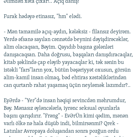
Əlimdən xəta çıxar!.. Açıq danış!
Furak hədəyə etinasız, "hm" elədi.
- Mən tamamilə açıq-aydın, kələksiz - filansız deyirəm.
Yerdə əfsanə sayılan cənnətdə beynini dəyişdirəcəklər,
alim olacaqsan, Bəyim. Qayıdıb başına gələnləri
danışacaqsan. Daha doğrusu, başqaları danışdıracaqlar,
kitab şəklində çap eləyib yayacaqlar ki, tək sənin bu
istəkli "fars"ların yox, bütün bəşəriyyət oxusun, görsün
alim-kamil insan olmaq, bəd ehtiras xəstəliklərindən
can qurtarıb rahat yaşamaq üçün neyləmək lazımdır?..
EyƏrdə - "Yer"də insan həqiqi sevincdən məhrumdur,
Bəy. Mənasız əyləncələrlə, iyrənc seksual oyunlarla
başını qarışdırır. "Frəng" - EvƏrÜn kimi qədim, mənən
varlı ölkə nə hala düşüb indi, bilmirsənmi? Qrek -
Latınlar Avropaya doluşandan sonra pozğun ordu