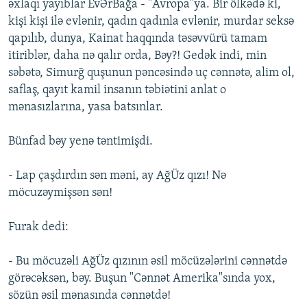
əxlaqı yayıblar EvƏrBağa - "Avropa"ya. Bir ölkədə ki,
kişi kişi ilə evlənir, qadın qadınla evlənir, murdar seksə
qapılıb, dunya, Kainat haqqında təsəvvürü tamam
itiriblər, daha nə qalır orda, Bəy?! Gedək indi, min
səbətə, Simurğ quşunun pəncəsində uç cənnətə, alim ol,
saflaş, qayıt kamil insanın təbiətini anlat o
mənasızlarına, yasa batsınlar.
Bünfad bəy yenə təntimişdi.
- Lap çaşdırdın sən məni, ay AğÜz qızı! Nə
möcuzəymişsən sən!
Furak dedi:
- Bu möcuzəli AğÜz qızının əsil möcüzələrini cənnətdə
görəcəksən, bəy. Buşun "Cənnət Amerika"sında yox,
sözün əsil mənasında cənnətdə!