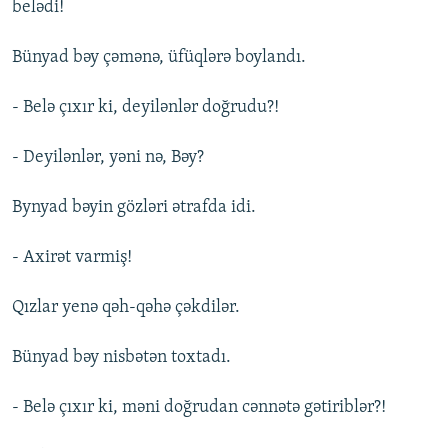
belədi!
Bünyad bəy çəmənə, üfüqlərə boylandı.
- Belə çıxır ki, deyilənlər doğrudu?!
- Deyilənlər, yəni nə, Bəy?
Bynyad bəyin gözləri ətrafda idi.
- Axirət varmiş!
Qızlar yenə qəh-qəhə çəkdilər.
Bünyad bəy nisbətən toxtadı.
- Belə çıxır ki, məni doğrudan cənnətə gətiriblər?!