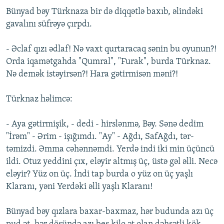
Bünyad bəy Türknaza bir də diqqətlə baxıb, əlindəki
gavalını süfrəyə çırpdı.
- Əclaf qızı ədlaf! Nə vaxt qurtaracaq sənin bu oyunun?!
Orda iqamətgahda "Qumral", "Furak", burda Türknaz.
Nə demək istəyirsən?! Hara gətirmisən məni?!
Türknaz həlimcə:
- Aya gətirmişik, - dedi - hirslənmə, Bəy. Sənə dedim
"İrəm" - Ərim - işığımdı. "Ay" - Ağdı, SafAğdı, tər-
təmizdi. Əmma cəhənnəmdi. Yerdə indi iki min üçüncü
ildi. Otuz yeddini çıx, eləyir altmış üç, üstə gəl əlli. Necə
eləyir? Yüz on üç. İndi tap burda o yüz on üç yaşlı
Klaranı, yəni Yerdəki əlli yaşlı Klaranı!
Bünyad bəy qızlara baxar-baxmaz, hər budunda azı üç