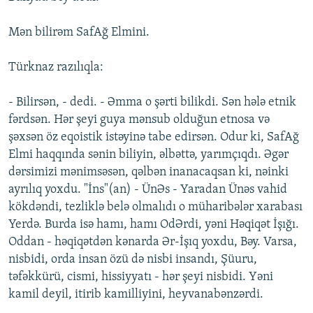
Mən bilirəm SafAğ Elmini.
Türknaz razılıqla:
- Bilirsən, - dedi. - Əmma o şərti bilikdi. Sən hələ etnik
fərdsən. Hər şeyi guya mənsub olduğun etnosa və
şəxsən öz eqoistik istəyinə tabe edirsən. Odur ki, SafAğ
Elmi haqqında sənin biliyin, əlbəttə, yarımçıqdı. Əgər
dərsimizi mənimsəsən, qəlbən inanacaqsan ki, nəinki
ayrılıq yoxdu. "İns"(an) - ÜnƏs - Yaradan Ünəs vahid
kökdəndi, tezliklə belə olmalıdı o müharibələr xarabası
Yerdə. Burda isə hamı, hamı OdƏrdi, yəni Həqiqət İşığı.
Oddan - həqiqətdən kənarda Ər-İşıq yoxdu, Bəy. Varsa,
nisbidi, orda insan özü də nisbi insandı, Şüuru,
təfəkkürü, cismi, hissiyyatı - hər şeyi nisbidi. Yəni
kamil deyil, itirib kamilliyini, heyvanabənzərdi.