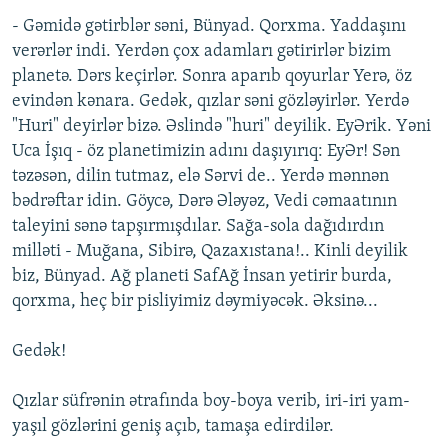
- Gəmidə gətirblər səni, Bünyad. Qorxma. Yaddaşını
verərlər indi. Yerdən çox adamları gətirirlər bizim
planetə. Dərs keçirlər. Sonra aparıb qoyurlar Yerə, öz
evindən kənara. Gedək, qızlar səni gözləyirlər. Yerdə
"Huri" deyirlər bizə. Əslində "huri" deyilik. EyƏrik. Yəni
Uca İşıq - öz planetimizin adını daşıyırıq: EyƏr! Sən
təzəsən, dilin tutmaz, elə Sərvi de.. Yerdə mənnən
bədrəftar idin. Göycə, Dərə Ələyəz, Vedi cəmaatının
taleyini sənə tapşırmışdılar. Sağa-sola dağıdırdın
milləti - Muğana, Sibirə, Qazaxıstana!.. Kinli deyilik
biz, Bünyad. Ağ planeti SafAğ İnsan yetirir burda,
qorxma, heç bir pisliyimiz dəymiyəcək. Əksinə...
Gedək!
Qızlar süfrənin ətrafında boy-boya verib, iri-iri yam-
yaşıl gözlərini geniş açıb, tamaşa edirdilər.