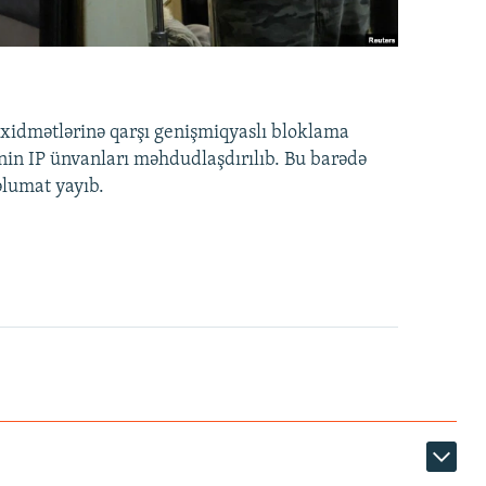
idmətlərinə qarşı genişmiqyaslı bloklama
nin IP ünvanları məhdudlaşdırılıb. Bu barədə
əlumat yayıb.