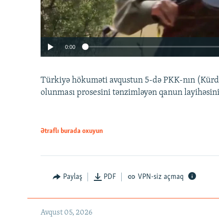
0:00
Türkiyə hökuməti avqustun 5-də PKK-nın (Kürdüs
olunması prosesini tənzimləyən qanun layihəsin
Ətraflı burada oxuyun
Auto
240p
720p
Paylaş
PDF
VPN-siz açmaq
Avqust 05, 2026