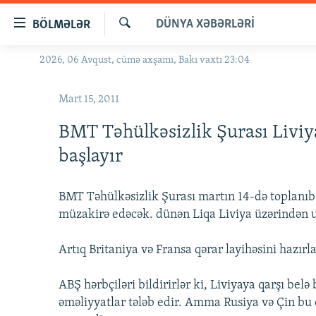
Keçid
DÜNYA XƏBƏRLƏRI
BÖLMƏLƏR
linkləri
Axtar
Əsas
2026, 06 Avqust, cümə axşamı, Bakı vaxtı 23:04
GÜNDƏM
məzmuna
#İZAHLA
qayıt
Mart 15, 2011
Əsas
KORRUPSIOMETR
naviqasiyaya
BMT Təhülkəsizlik Şurası Livi
#ƏSLINDƏ
qayıt
başlayır
Axtarışa
FƏRQƏ BAX
keç
QANUNI DOĞRU
BMT Təhülkəsizlik Şurası martın 14-də toplanıb Ə
müzakirə edəcək. dünən Liqa Liviya üzərindən u
ARAŞDIRMA
MULTIMEDIA
Artıq Britaniya və Fransa qərar layihəsini hazır
RADIO ARXIV
VIDEO
ABŞ hərbçiləri bildirirlər ki, Liviyaya qarşı belə
HAQQIMIZDA
FOTOQALEREYA
OXU ZALI
əməliyyatlar tələb edir. Amma Rusiya və Çin bu 