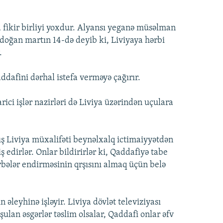
 fikir birliyi yoxdur. Alyansı yeganə müsəlman
doğan martın 14-də deyib ki, Liviyaya hərbi
.
afini dərhal istefa verməyə çağırır.
ici işlər nazirləri də Liviya üzərindən uçulara
ş Liviya müxalifəti beynəlxalq ictimaiyyətdən
edirlər. Onlar bildirirlər ki, Qaddafiyə tabe
rbələr endirməsinin qrşısını almaq üçün belə
əleyhinə işləyir. Liviya dövlət televiziyası
şulan əsgərlər təslim olsalar, Qaddafi onlar əfv