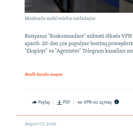
Moskvada mobil telefon istifadəçisi
Rusiyanın "Roskomnadzor" xidməti ölkədə VPN x
aparıb. 20-dən çox populyar hostinq provayderi
"Eksployt" və "Agentstvo" Telegram kanalları m
Ətraflı burada oxuyun
Paylaş
PDF
VPN-siz açmaq
Avqust 03, 2026