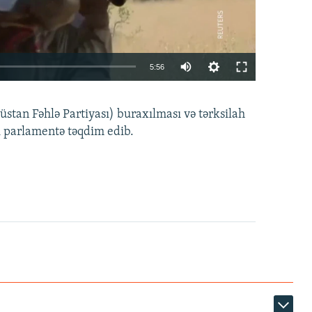
Auto
5:56
240p
EMBED
PAYLAŞ
tan Fəhlə Partiyası) buraxılması və tərksilah
360p
i parlamentə təqdim edib.
480p
720p
1080p
360p
480p
1080p