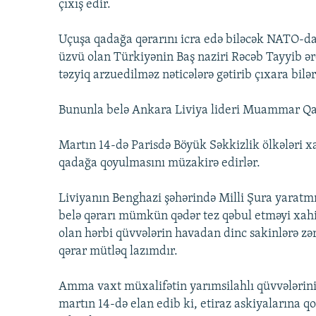
İNFOQRAFIKA
AZƏRBAYCAN ƏDƏBIYYATI KITABXANASI
MISSIYAMIZ
çıxış edir.
KARIKATURA
İSLAM VƏ DEMOKRATIYA
PEŞƏ ETIKASI VƏ JURNALISTIKA
Uçuşa qadağa qərarını icra edə biləcək NATO-da
STANDARTLARIMIZ
İZ - MƏDƏNIYYƏT PROQRAMI
üzvü olan Türkiyənin Baş naziri Rəcəb Tayyib ər
MATERIALLARIMIZDAN ISTIFADƏ
təzyiq arzuedilməz nəticələrə gətirib çıxara bilər
AZADLIQRADIOSU MOBIL TELEFONUNUZDA
Bununla belə Ankara Liviya lideri Muammar Qadd
BIZIMLƏ ƏLAQƏ
XƏBƏR BÜLLETENLƏRIMIZ
Martın 14-də Parisdə Böyük Səkkizlik ölkələri xar
qadağa qoyulmasını müzakirə edirlər.
Liviyanın Benghazi şəhərində Milli Şura yaratmı
belə qərarı mümkün qədər tez qəbul etməyi xahiş 
olan hərbi qüvvələrin havadan dinc sakinlərə zə
qərar mütləq lazımdır.
Amma vaxt müxalifətin yarımsilahlı qüvvələrinin 
martın 14-də elan edib ki, etiraz askiyalarına qo