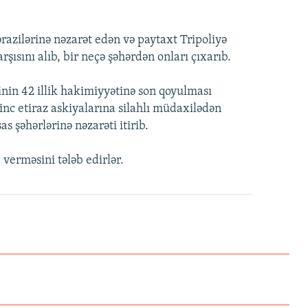
ərazilərinə nəzarət edən və paytaxt Tripoliyə
ısını alıb, bir neçə şəhərdən onları çıxarıb.
nin 42 illik hakimiyyətinə son qoyulması
nc etiraz askiyalarına silahlı müdaxilədən
s şəhərlərinə nəzarəti itirib.
 verməsini tələb edirlər.