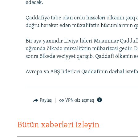
edəcək.
Qaddafiyə tabe olan ordu hissələri ölkənin şərq 
doğru hərəkət edən müxalifətin hücumlarının qarş
Bir aya yaxındır Liviya lideri Muammar Qaddafi
uğrunda ölkədə müxalifətin mübarizəsi gedir. Di
sonra ölkədə vəziyyət qarışıb. Qaddafi ölkənin əsa
Avropa və ABŞ liderləri Qaddafinin dərhal istefa
Paylaş
VPN-siz açmaq
Bütün xəbərləri izləyin