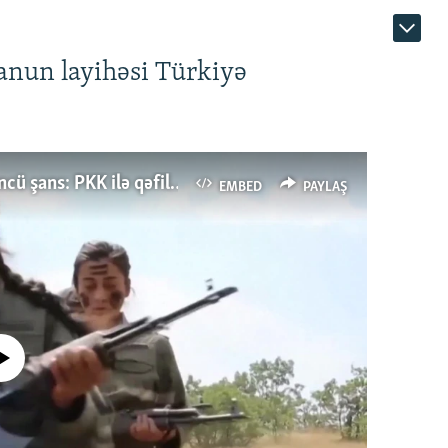
anun layihəsi Türkiyə
Türkiyənin dönüş nöqtəsi, ya Ərdoğana üçüncü şans: PKK ilə qəfil barışıq nə deməkdir?
EMBED
PAYLAŞ
currently available