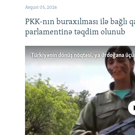
Avqust 05, 2026
PKK-nın buraxılması ilə bağlı q
parlamentinə təqdim olunub
No media source 