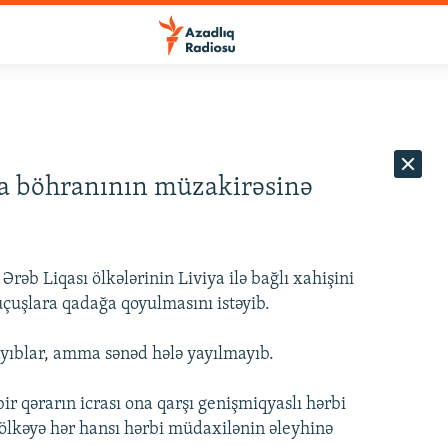
ya böhranının müzakirəsinə
rəb Liqası ölkələrinin Liviya ilə bağlı xahişini
çuşlara qadağa qoyulmasını istəyib.
layıblar, amma sənəd hələ yayılmayıb.
 bir qərarın icrası ona qarşı genişmiqyaslı hərbi
ölkəyə hər hansı hərbi müdaxilənin əleyhinə