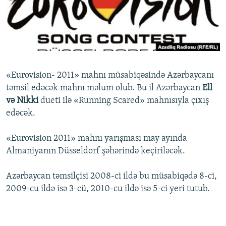
İNFOQRAFIKA
AZƏRBAYCAN ƏDƏBIYYATI KITABXANASI
MISSIYAMIZ
BIZI IZLƏ
KARIKATURA
İSLAM VƏ DEMOKRATIYA
PEŞƏ ETIKASI VƏ JURNALISTIKA STANDARTLARIMIZ
İZ - MƏDƏNIYYƏT PROQRAMI
MATERIALLARIMIZDAN ISTIFADƏ
AZADLIQRADIOSU MOBIL TELEFONUNUZDA
RFE/RL-in bütün saytları
«Eurovision- 2011» mahnı müsabiqəsində Azərbaycanı
BIZIMLƏ ƏLAQƏ
təmsil edəcək mahnı məlum olub. Bu il Azərbaycan
Ell
və Nikki
dueti ilə «Running Scared» mahnısıyla çıxış
XƏBƏR BÜLLETENLƏRIMIZ
edəcək.
«Eurovision 2011» mahnı yarışması may ayında
Almaniyanın Düsseldorf şəhərində keçiriləcək.
Azərbaycan təmsilçisi 2008-ci ildə bu müsabiqədə 8-ci,
2009-cu ildə isə 3-cü, 2010-cu ildə isə 5-ci yeri tutub.