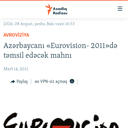
Keçid
linkləri
Əsas
2026, 08 Avqust, şənbə, Bakı vaxtı 16:53
məzmuna
GÜNDƏM
AVROVIZIYA
qayıt
#İZAHLA
Əsas
Azərbaycanı «Eurovision- 2011»də
KORRUPSIOMETR
naviqasiyaya
təmsil edəcək mahnı
qayıt
#ƏSLINDƏ
Axtarışa
Mart 14, 2011
FƏRQƏ BAX
keç
QANUNI DOĞRU
Paylaş
VPN-siz açmaq
ARAŞDIRMA
MULTIMEDIA
RADIO ARXIV
VIDEO
HAQQIMIZDA
FOTOQALEREYA
OXU ZALI