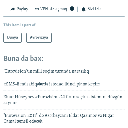
Paylaş
VPN-siz açmaq
Bizi izlə
This item is part of
Dünya
Avroviziya
Buna da bax:
“Eurovision”un milli seçim turunda narazılıq
«SMS-li müsabiqələrdə istedad ikinci plana keçir»
Elnur Hüseynov «Eurovision-2011»in seçim sistemini düzgün
saymır
"Eurovision-2011"-də Azərbaycanı Eldar Qasımov və Nigar
Camal təmsil edəcək