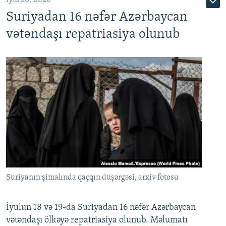
Suriyadan 16 nəfər Azərbaycan
720p
1080p
vətəndaşı repatriasiya olunub
Suriyanın şimalında qaçqın düşərgəsi, arxiv fotosu
İyulun 18 və 19-da Suriyadan 16 nəfər Azərbaycan
vətəndaşı ölkəyə repatriasiya olunub. Məlumatı