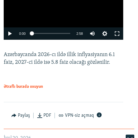
Auto
0:00
2:58
240p
Azərbaycanda 2026-cı ildə illik inflyasiyanın 6.1
360p
faiz, 2027-ci ildə isə 5.8 faiz olacağı gözlənilir.
480p
720p
1080p
Ətraflı burada oxuyun
Paylaş
PDF
VPN-siz açmaq
İyul 20, 2026
Auto
240p
360p
480p