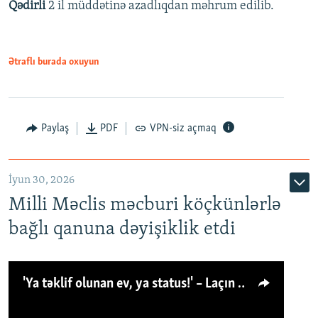
Qədirli
2 il müddətinə azadlıqdan məhrum edilib.
Ətraflı burada oxuyun
Paylaş
PDF
VPN-siz açmaq
İyun 30, 2026
Milli Məclis məcburi köçkünlərlə
bağlı qanuna dəyişiklik etdi
'Ya təklif olunan ev, ya status!' – Laçın köçkünü: 'Laçından başqa heç hara!'