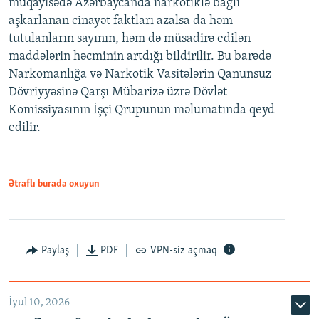
müqayisədə Azərbaycanda narkotiklə bağlı
aşkarlanan cinayət faktları azalsa da həm
tutulanların sayının, həm də müsadirə edilən
maddələrin həcminin artdığı bildirilir. Bu barədə
Narkomanlığa və Narkotik Vasitələrin Qanunsuz
Dövriyyəsinə Qarşı Mübarizə üzrə Dövlət
Komissiyasının İşçi Qrupunun məlumatında qeyd
edilir.
Ətraflı burada oxuyun
Paylaş
PDF
VPN-siz açmaq
İyul 10, 2026