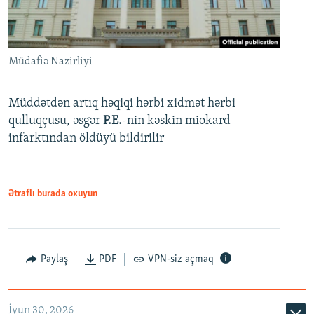
Müdafiə Nazirliyi
Müddətdən artıq həqiqi hərbi xidmət hərbi
qulluqçusu, əsgər
P.E.
-nin kəskin miokard
infarktından öldüyü bildirilir
Ətraflı burada oxuyun
Paylaş
PDF
VPN-siz açmaq
İyun 30, 2026