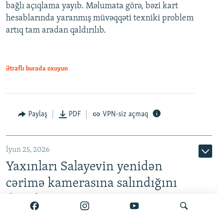
bağlı açıqlama yayıb. Məlumata görə, bəzi kart
hesablarında yaranmış müvəqqəti texniki problem
artıq tam aradan qaldırılıb.
Ətraflı burada oxuyun
Paylaş
PDF
VPN-siz açmaq
İyun 25, 2026
Yaxınları Salayevin yenidən
cərimə kamerasına salındığını
deyirlər