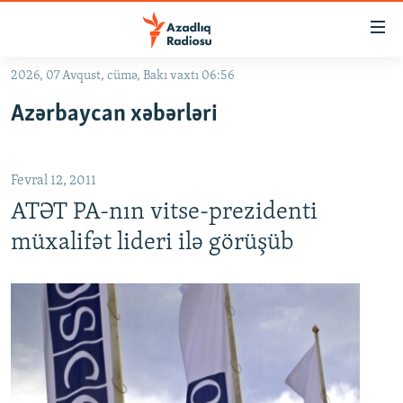
Keçid
linkləri
Əsas
2026, 07 Avqust, cümə, Bakı vaxtı 06:56
məzmuna
GÜNDƏM
Azərbaycan xəbərləri
qayıt
#İZAHLA
Əsas
KORRUPSIOMETR
naviqasiyaya
Fevral 12, 2011
qayıt
#ƏSLINDƏ
Axtarışa
ATƏT PA-nın vitse-prezidenti
FƏRQƏ BAX
keç
müxalifət lideri ilə görüşüb
QANUNI DOĞRU
ARAŞDIRMA
MULTIMEDIA
RADIO ARXIV
VIDEO
HAQQIMIZDA
FOTOQALEREYA
OXU ZALI