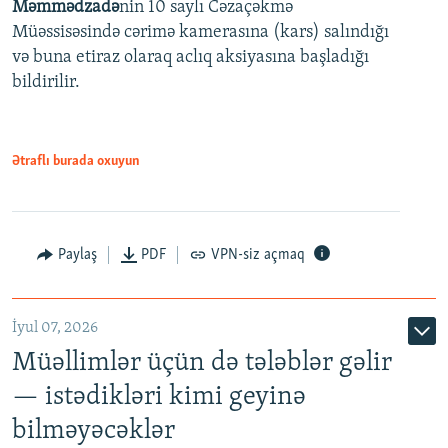
Məmmədzadə
nin 10 saylı Cəzaçəkmə
720p
Müəssisəsində cərimə kamerasına (kars) salındığı
720p
1080p
və buna etiraz olaraq aclıq aksiyasına başladığı
1080p
bildirilir.
Ətraflı burada oxuyun
Paylaş
PDF
VPN-siz açmaq
İyul 07, 2026
Müəllimlər üçün də tələblər gəlir
— istədikləri kimi geyinə
bilməyəcəklər