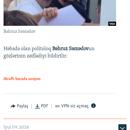
Bəhruz Səmədov
Həbsdə olan politoloq
Bəhruz Səmədov
un
gözlərinin zəiflədiyi bildirilir.
Ətraflı burada oxuyun
Paylaş
PDF
VPN-siz açmaq
İyul 09, 2026