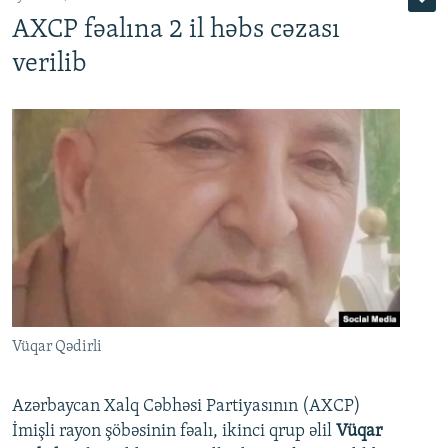
AXCP fəalına 2 il həbs cəzası
verilib
Vüqar Qədirli
Azərbaycan Xalq Cəbhəsi Partiyasının (AXCP)
İmişli rayon şöbəsinin fəalı, ikinci qrup əlil
Vüqar