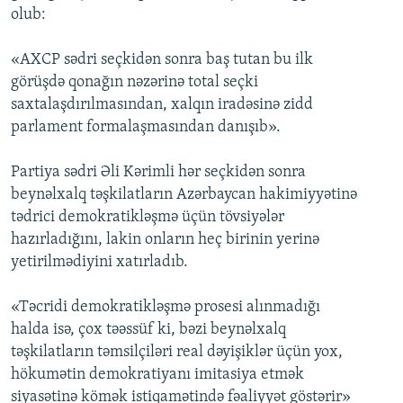
olub:
«AXCP sədri seçkidən sonra baş tutan bu ilk
görüşdə qonağın nəzərinə total seçki
saxtalaşdırılmasından, xalqın iradəsinə zidd
parlament formalaşmasından danışıb».
Partiya sədri Əli Kərimli hər seçkidən sonra
beynəlxalq təşkilatların Azərbaycan hakimiyyətinə
tədrici demokratikləşmə üçün tövsiyələr
hazırladığını, lakin onların heç birinin yerinə
yetirilmədiyini xatırladıb.
«Təcridi demokratikləşmə prosesi alınmadığı
halda isə, çox təəssüf ki, bəzi beynəlxalq
təşkilatların təmsilçiləri real dəyişiklər üçün yox,
hökumətin demokratiyanı imitasiya etmək
siyasətinə kömək istiqamətində fəaliyyət göstərir»