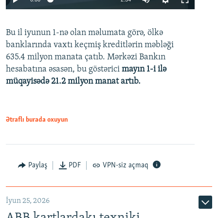
240p
Bu il iyunun 1-nə olan məlumata görə, ölkə
360p
banklarında vaxtı keçmiş kreditlərin məbləği
480p
635.4 milyon manata çatıb. Mərkəzi Bankın
720p
hesabatına əsasən, bu göstərici
mayın 1-i ilə
müqayisədə 21.2 milyon manat artıb.
1080p
Ətraflı burada oxuyun
Auto
240p
360p
480p
Paylaş
PDF
VPN-siz açmaq
720p
1080p
İyun 25, 2026