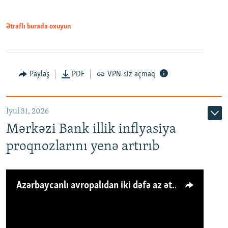
Ətraflı burada oxuyun
Paylaş
PDF
VPN-siz açmaq
İyul 31, 2026
Mərkəzi Bank illik inflyasiya
proqnozlarını yenə artırıb
Azərbaycanlı avropalıdan iki dəfə az ət yeyir, amma... 'Qiymət artımı qaçılmazdır'