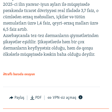
2025-ci ilin yanvar-iyun ayları ilə müqayisədə
pərakəndə ticarət dövriyyəsi real ifadədə 3,7 faiz, o
cümlədən ərzaq məhsulları, içkilər və tütün
məmulatları üzrə 1,4 faiz, qeyri-ərzaq malları üzrə
6,5 faiz artıb.
Azərbaycanda tez-tez dərmanların qiymətlərindən
şikayətlər eşidilir. Şikayətlərdə həm bir çox
dərmanların keyfiyyətsiz olduğu, həm də qonşu
ölkələrlə müqayisədə kəskin baha olduğu deyilir.
Ətraflı burada oxuyun
Paylaş
PDF
VPN-siz açmaq