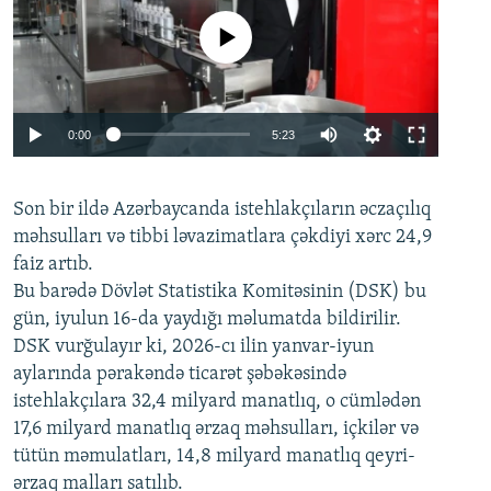
No media source currently available
Auto
0:00
5:23
240p
Son bir ildə Azərbaycanda istehlakçıların
360p
əczaçılıq
məhsulları və tibbi ləvazimatlara çəkdiyi xərc 24,9
480p
Auto
240p
360p
480p
faiz artıb.
720p
Bu barədə Dövlət Statistika Komitəsinin (DSK) bu
720p
1080p
gün, iyulun 16-da yaydığı məlumatda bildirilir.
1080p
DSK vurğulayır ki, 2026-cı ilin yanvar-iyun
aylarında pərakəndə ticarət şəbəkəsində
istehlakçılara 32,4 milyard manatlıq, o cümlədən
17,6 milyard manatlıq ərzaq məhsulları, içkilər və
tütün məmulatları, 14,8 milyard manatlıq qeyri-
ərzaq malları satılıb.