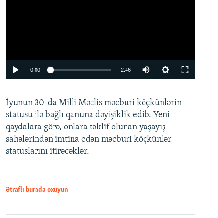
Auto
0:00
2:46
240p
İyunun 30-da Milli Məclis məcburi köçkünlərin
360p
statusu ilə bağlı qanuna dəyişiklik edib. Yeni
480p
qaydalara görə, onlara təklif olunan yaşayış
720p
sahələrindən imtina edən məcburi köçkünlər
statuslarını itirəcəklər.
1080p
Ətraflı burada oxuyun