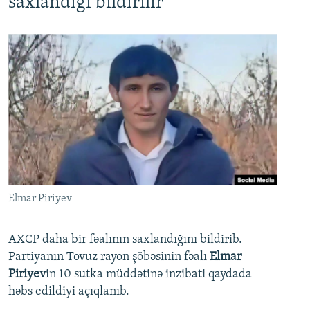
saxlandığı bildirilir
Elmar Piriyev
AXCP daha bir fəalının saxlandığını bildirib.
Partiyanın Tovuz rayon şöbəsinin fəalı
Elmar
Piriyev
in 10 sutka müddətinə inzibati qaydada
həbs edildiyi açıqlanıb.