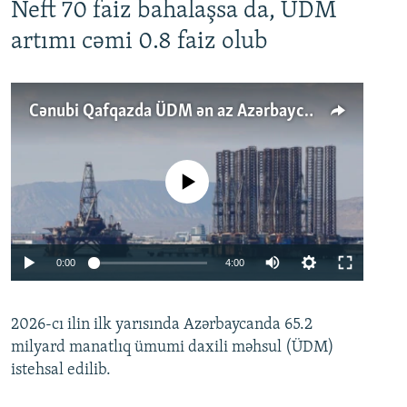
Neft 70 faiz bahalaşsa da, ÜDM
artımı cəmi 0.8 faiz olub
Cənubi Qafqazda ÜDM ən az Azərbaycanda artır: Qonşuları niyə Bakını qabaqlaya bilir?
No media source currently available
Auto
0:00
4:00
240p
2026-cı ilin ilk yarısında Azərbaycanda 65.2
360p
milyard manatlıq ümumi daxili məhsul (ÜDM)
480p
Auto
240p
360p
480p
istehsal edilib.
720p
720p
1080p