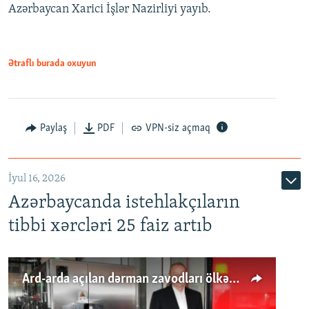
Azərbaycan Xarici İşlər Nazirliyi yayıb.
Ətraflı burada oxuyun
Paylaş
PDF
VPN-siz açmaq
İyul 16, 2026
Azərbaycanda istehlakçıların
tibbi xərcləri 25 faiz artıb
Ard-arda açılan dərman zavodları ölkənin tələbatını ödəyirmi?