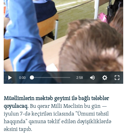
Auto
0:00
2:58
240p
Müəllimlərin məktəb geyimi ilə bağlı tələblər
360p
qoyulacaq.
Bu qərar Milli Məclisin bu gün —
480p
iyulun 7-də keçirilən iclasında "Ümumi təhsil
720p
haqqında" qanuna təklif edilən dəyişikliklərdə
əksini tapıb.
1080p