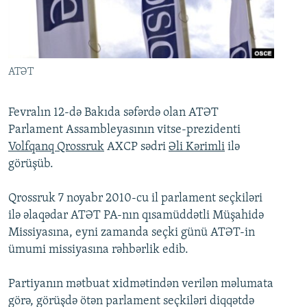
İNFOQRAFIKA
AZƏRBAYCAN ƏDƏBIYYATI KITABXANASI
MISSIYAMIZ
BIZI IZLƏ
KARIKATURA
İSLAM VƏ DEMOKRATIYA
PEŞƏ ETIKASI VƏ JURNALISTIKA STANDARTLARIMIZ
İZ - MƏDƏNIYYƏT PROQRAMI
MATERIALLARIMIZDAN ISTIFADƏ
ATƏT
AZADLIQRADIOSU MOBIL TELEFONUNUZDA
RFE/RL-in bütün saytları
BIZIMLƏ ƏLAQƏ
Fevralın 12-də Bakıda səfərdə olan ATƏT
Parlament Assambleyasının vitse-prezidenti
XƏBƏR BÜLLETENLƏRIMIZ
Volfqanq Qrossruk
AXCP sədri
Əli Kərimli
ilə
görüşüb.
Qrossruk 7 noyabr 2010-cu il parlament seçkiləri
ilə əlaqədar ATƏT PA-nın qısamüddətli Müşahidə
Missiyasına, eyni zamanda seçki günü ATƏT-in
ümumi missiyasına rəhbərlik edib.
Partiyanın mətbuat xidmətindən verilən məlumata
görə, görüşdə ötən parlament seçkiləri diqqətdə