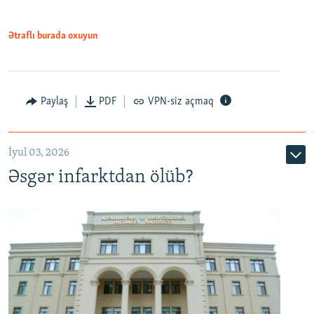
Ətraflı burada oxuyun
Auto
240p
360p
480p
Paylaş
PDF
VPN-siz açmaq
720p
1080p
İyul 03, 2026
Əsgər infarktdan ölüb?