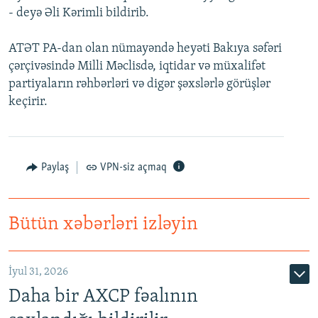
- deyə Əli Kərimli bildirib.
ATƏT PA-dan olan nümayəndə heyəti Bakıya səfəri
çərçivəsində Milli Məclisdə, iqtidar və müxalifət
partiyaların rəhbərləri və digər şəxslərlə görüşlər
keçirir.
Paylaş
VPN-siz açmaq
Bütün xəbərləri izləyin
İyul 31, 2026
Daha bir AXCP fəalının