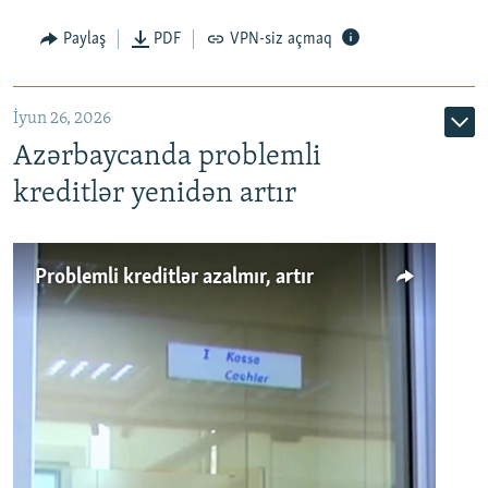
Auto
240p
360p
480p
Paylaş
PDF
VPN-siz açmaq
720p
1080p
İyun 26, 2026
Azərbaycanda problemli
kreditlər yenidən artır
Problemli kreditlər azalmır, artır