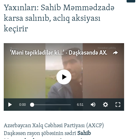
Yaxınları: Sahib Məmmədzadə
karsa salınıb, aclıq aksiyası
keçirir
'Məni təpiklədilər ki...' - Daşkəsəndə AXCP fəalının yaxınları onun həbsinə etiraz edirlər
No media source currently available
Auto
0:00
6:51
240p
Azərbaycan Xalq Cəbhəsi Partiyası (AXCP)
360p
Daşkəsən rayon şöbəsinin sədri
Sahib
480p
Auto
240p
360p
480p