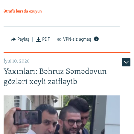
1080p
Ətraflı burada oxuyun
Paylaş
PDF
VPN-siz açmaq
İyul 10, 2026
Yaxınları: Bəhruz Səmədovun
gözləri xeyli zəifləyib