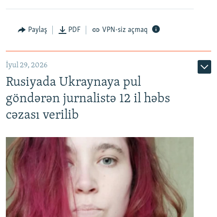
Paylaş
PDF
VPN-siz açmaq
İyul 29, 2026
Rusiyada Ukraynaya pul
göndərən jurnalistə 12 il həbs
cəzası verilib