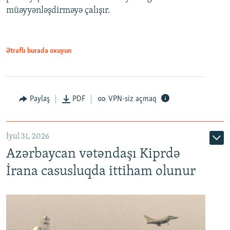
müəyyənləşdirməyə çalışır.
Ətraflı burada oxuyun
Paylaş
PDF
VPN-siz açmaq
İyul 31, 2026
Azərbaycan vətəndaşı Kiprdə
İrana casusluqda ittiham olunur