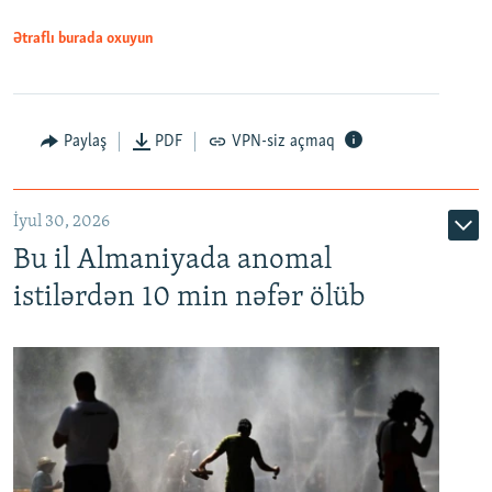
Ətraflı burada oxuyun
Paylaş
PDF
VPN-siz açmaq
İyul 30, 2026
Bu il Almaniyada anomal
istilərdən 10 min nəfər ölüb