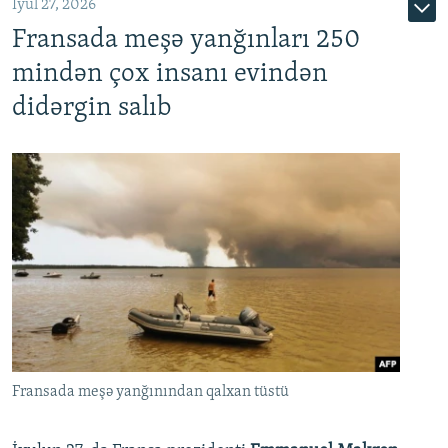
İyul 27, 2026
Fransada meşə yanğınları 250
mindən çox insanı evindən
didərgin salıb
Fransada meşə yanğınından qalxan tüstü