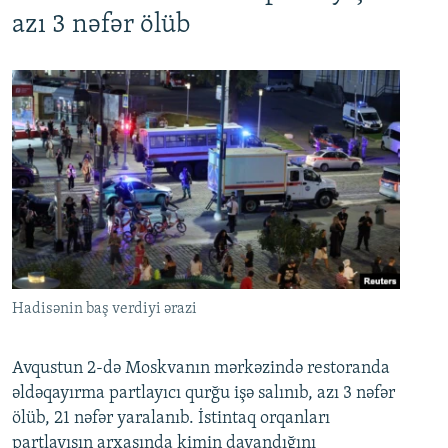
azı 3 nəfər ölüb
Hadisənin baş verdiyi ərazi
Avqustun 2-də Moskvanın mərkəzində restoranda
əldəqayırma partlayıcı qurğu işə salınıb, azı 3 nəfər
ölüb, 21 nəfər yaralanıb. İstintaq orqanları
partlayışın arxasında kimin dayandığını