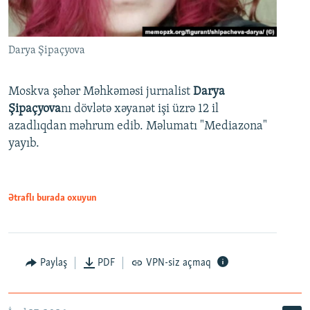
Darya Şipaçyova
Moskva şəhər Məhkəməsi jurnalist
Darya
Şipaçyova
nı dövlətə xəyanət işi üzrə 12 il
azadlıqdan məhrum edib. Məlumatı "Mediazona"
yayıb.
Ətraflı burada oxuyun
Paylaş
PDF
VPN-siz açmaq