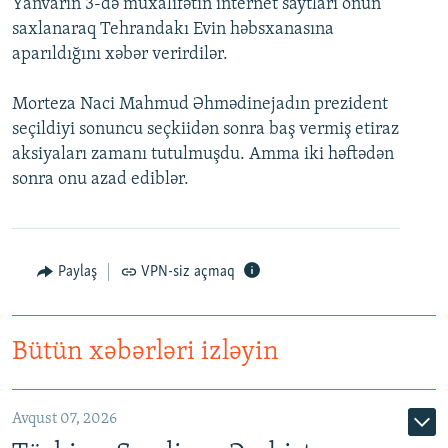
Yanvarın 3-də müxalifətin internet saytları onun
İNFOQRAFIKA
AZƏRBAYCAN ƏDƏBIYYATI KITABXANASI
MISSIYAMIZ
saxlanaraq Tehrandakı Evin həbsxanasına
BIZI IZLƏ
aparıldığını xəbər verirdilər.
KARIKATURA
İSLAM VƏ DEMOKRATIYA
PEŞƏ ETIKASI VƏ JURNALISTIKA STANDARTLARIMIZ
İZ - MƏDƏNIYYƏT PROQRAMI
MATERIALLARIMIZDAN ISTIFADƏ
Morteza Naci Mahmud Əhmədinejadın prezident
AZADLIQRADIOSU MOBIL TELEFONUNUZDA
seçildiyi sonuncu seçkiidən sonra baş vermiş etiraz
RFE/RL-in bütün saytları
aksiyaları zamanı tutulmuşdu. Amma iki həftədən
BIZIMLƏ ƏLAQƏ
sonra onu azad ediblər.
XƏBƏR BÜLLETENLƏRIMIZ
Paylaş
VPN-siz açmaq
Bütün xəbərləri izləyin
Avqust 07, 2026