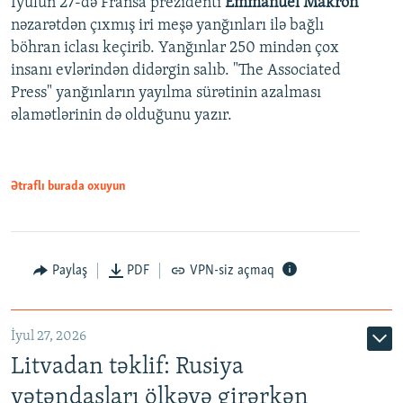
İyulun 27-də Fransa prezidenti
Emmanuel Makron
nəzarətdən çıxmış iri meşə yanğınları ilə bağlı
böhran iclası keçirib. Yanğınlar 250 mindən çox
insanı evlərindən didərgin salıb. "The Associated
Press" yanğınların yayılma sürətinin azalması
əlamətlərinin də olduğunu yazır.
Ətraflı burada oxuyun
Paylaş
PDF
VPN-siz açmaq
İyul 27, 2026
Litvadan təklif: Rusiya
vətəndaşları ölkəyə girərkən