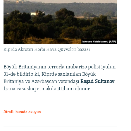
Kiprdə Akrotiri Hərbi Hava Qüvvələri bazası
Böyük Britaniyanın terrorla mübarizə polisi iyulun
31-də bildirib ki, Kiprdə saxlanılan Böyük
Britaniya və Azərbaycan vətəndaşı
Rəşad Sultanov
İrana casusluq etməkdə ittiham olunur.
Ətraflı burada oxuyun