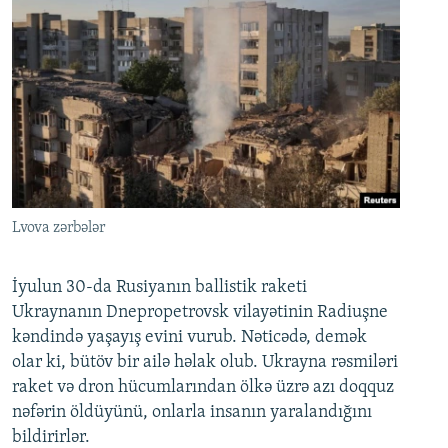
Lvova zərbələr
İyulun 30-da Rusiyanın ballistik raketi
Ukraynanın Dnepropetrovsk vilayətinin Radiuşne
kəndində yaşayış evini vurub. Nəticədə, demək
olar ki, bütöv bir ailə həlak olub. Ukrayna rəsmiləri
raket və dron hücumlarından ölkə üzrə azı doqquz
nəfərin öldüyünü, onlarla insanın yaralandığını
bildirirlər.