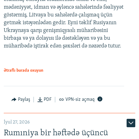
mədəniyyət, idman və əyləncə sahələrində fəaliyyət
göstərmiş, Litvaya bu sahələrdə çalışmaq üçün
getmək istəyənlədən gedir. Eyni təklif Rusiyanın
Ukraynaya qarşı genişmiqyaslı müharibəsini
birbaşa və ya dolayısı ilə dəstəkləyən və ya bu
müharibədə iştirak edən şəxsləri də nəzərdə tutur.
Ətraflı burada oxuyun
Paylaş
PDF
VPN-siz açmaq
İyul 27, 2026
Rumıniya bir həftədə üçüncü