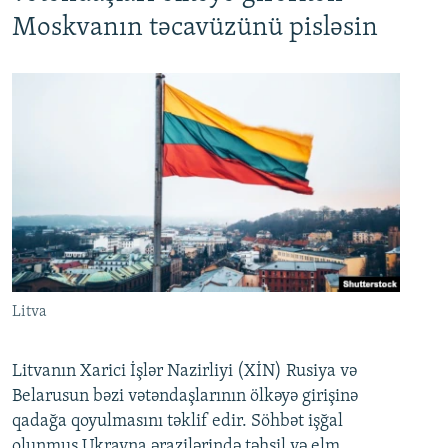
Moskvanın təcavüzünü pisləsin
Litva
Litvanın Xarici İşlər Nazirliyi (XİN) Rusiya və
Belarusun bəzi vətəndaşlarının ölkəyə girişinə
qadağa qoyulmasını təklif edir. Söhbət işğal
olunmuş Ukrayna ərazilərində təhsil və elm,