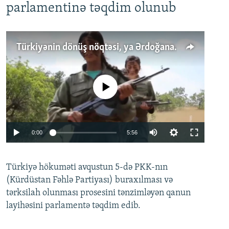
parlamentinə təqdim olunub
Türkiyənin dönüş nöqtəsi, ya Ərdoğana üçüncü şans: PKK ilə qəfil barışıq nə deməkdir?
No media source currently available
Auto
0:00
5:56
240p
Türkiyə hökuməti avqustun 5-də PKK-nın
360p
(Kürdüstan Fəhlə Partiyası) buraxılması və
480p
Auto
240p
360p
480p
tərksilah olunması prosesini tənzimləyən qanun
720p
layihəsini parlamentə təqdim edib.
720p
1080p
1080p