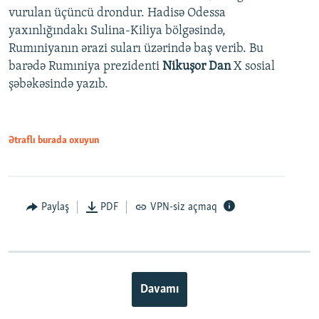
vurulan üçüncü drondur. Hadisə Odessa
yaxınlığındakı Sulina-Kiliya bölgəsində,
Rumıniyanın ərazi suları üzərində baş verib. Bu
barədə Rumıniya prezidenti
Nikuşor Dan
X sosial
şəbəkəsində yazıb.
Ətraflı burada oxuyun
Paylaş
PDF
VPN-siz açmaq
Davamı