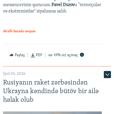
messencerinin qurucusu
Pavel Durov
u "terrorçular
və ekstremistlər" siyahısına salıb.
Ətraflı burada oxuyun
Paylaş
PDF
VPN-siz açmaq
İyul 30, 2026
Rusiyanın raket zərbəsindən
Ukrayna kəndində bütöv bir ailə
həlak olub