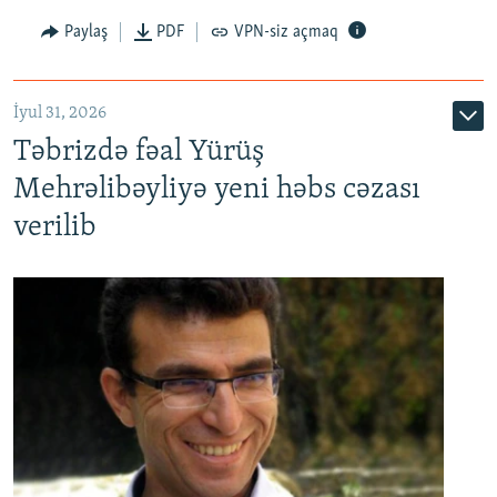
Paylaş
PDF
VPN-siz açmaq
İyul 31, 2026
Təbrizdə fəal Yürüş
Mehrəlibəyliyə yeni həbs cəzası
verilib