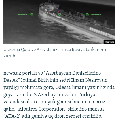
Ukrayna Qara və Azov dənizlərində Rusiya tankerlərini
vurub
news.az portalı və "Azərbaycan Dənizçilərinə
Dəstək" İctimai Birliyinin sədri İlham Nəsirovun
yaydığı məlumata görə, Odessa limanı yaxınlığında
göyərtəsində 12 Azərbaycan və bir Türkiyə
vətəndaşı olan quru yük gəmisi hücuma məruz
qalıb. "Albatros Corporation" şirkətinə məxsus
"ATA-2" adlı gəmiyə üç dron zərbəsi endirilib.