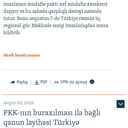
imzalanan müdafiə paktı sırf müdafiə xarakteri
daşıyır və bu sahədə qarşılıqlı dəstəyi nəzərdə
tutur. Bunu avqustun 7-də Türkiyə rəsmisi üç
regional güc Məkkədə sazişi imzaladıqdan sonra
bildirib.
Ətraflı burada oxuyun
Paylaş
PDF
VPN-siz açmaq
Avqust 05, 2026
PKK-nın buraxılması ilə bağlı
qanun layihəsi Türkiyə