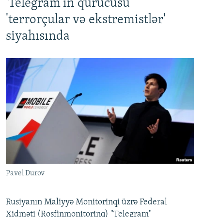
'Telegram'ın qurucusu
'terrorçular və ekstremistlər'
siyahısında
Pavel Durov
Rusiyanın Maliyyə Monitorinqi üzrə Federal
Xidməti (Rosfinmonitorinq) "Telegram"