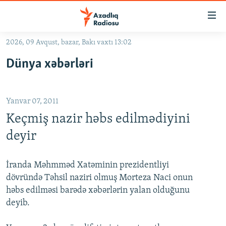
Keçid
linkləri
Əsas
2026, 09 Avqust, bazar, Bakı vaxtı 13:02
məzmuna
GÜNDƏM
Dünya xəbərləri
qayıt
#İZAHLA
Əsas
KORRUPSIOMETR
naviqasiyaya
Yanvar 07, 2011
qayıt
#ƏSLINDƏ
Axtarışa
Keçmiş nazir həbs edilmədiyini
FƏRQƏ BAX
keç
deyir
QANUNI DOĞRU
ARAŞDIRMA
İranda Məhmməd Xatəminin prezidentliyi
dövründə Təhsil naziri olmuş Morteza Naci onun
MULTIMEDIA
həbs edilməsi barədə xəbərlərin yalan olduğunu
RADIO ARXIV
VIDEO
deyib.
HAQQIMIZDA
FOTOQALEREYA
OXU ZALI