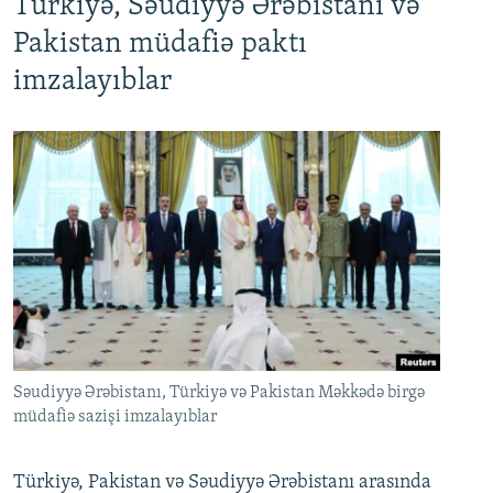
Türkiyə, Səudiyyə Ərəbistanı və
Pakistan müdafiə paktı
imzalayıblar
Səudiyyə Ərəbistanı, Türkiyə və Pakistan Məkkədə birgə
müdafiə sazişi imzalayıblar
Türkiyə, Pakistan və Səudiyyə Ərəbistanı arasında