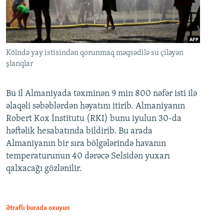
Kölndə yay istisindən qorunmaq məqsədilə su çiləyən
şlanqlar
Bu il Almaniyada təxminən 9 min 800 nəfər isti ilə
əlaqəli səbəblərdən həyatını itirib. Almaniyanın
Robert Kox İnstitutu (RKI) bunu iyulun 30-da
həftəlik hesabatında bildirib. Bu arada
Almaniyanın bir sıra bölgələrində havanın
temperaturunun 40 dərəcə Selsidən yuxarı
qalxacağı gözlənilir.
Ətraflı burada oxuyun