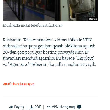
Moskvada mobil telefon istifadəçisi
Rusiyanın "Roskomnadzor" xidməti ölkədə VPN
xidmətlərinə qarşı genişmiqyaslı bloklama aparıb.
20-dən çox populyar hostinq provayderinin IP
ünvanları məhdudlaşdırılıb. Bu barədə "Eksployt"
və "Agentstvo" Telegram kanalları məlumat yayıb.
Ətraflı burada oxuyun
Paylaş
PDF
VPN-siz açmaq