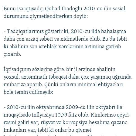
Bunu isə iqtisadçı Qubad İbadoğlu 2010-cu ilin sosial
durumunu qiymətləndirərkən deyib:
- Tədqiqatlarımız göstərir ki, 2010-cu ildə bahalaşma
daha çox ərzaq səbəti və xidmətlərdə olub. Bu da təbii
ki əhalinin son istehlak xərclərinin artımına gətirib
çıxarıb.
İqtisadçının sözlərinə görə, bir il ərzində əhalinin
yoxsul, aztəminatlı təbəqəsi daha çox yaşamaq uğrunda
mübarizə aparıb. Çünki onların minimal ehtiyacları
belə təmin edilməyib:
- 2010-cu ilin oktyabrında 2009-cu ilin oktyabrı ilə
müqayisədə inflyasiya 10,79 faiz olub. Kimlərinsə qeyri–
rəsmi gəliri var, rüşvət və korrupsiya hesabına qazanc
imkanları var, təbii ki onlar bu qiymət