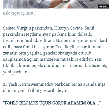
İNFOQRAFIKA
AZƏRBAYCAN ƏDƏBIYYATI KITABXANASI
MISSIYAMIZ
BIZI IZLƏ
Bakı təqaüdçülərü...
KARIKATURA
İSLAM VƏ DEMOKRATIYA
PEŞƏ ETIKASI VƏ JURNALISTIKA STANDARTLARIMIZ
İZ - MƏDƏNIYYƏT PROQRAMI
MATERIALLARIMIZDAN ISTIFADƏ
Səməd Vurğun parkından, Hüseyn Cavidə, Sahil
AZADLIQRADIOSU MOBIL TELEFONUNUZDA
RFE/RL-in bütün saytları
parkından Heydər Əliyev parkına kimi dolaşıb,
insanları müşahidə edirəm. Nədən danışırlar, nəyi dərd
BIZIMLƏ ƏLAQƏ
edib, nəyə ümid bəsləyirlər. Təqaüdçülər nərdtaxtada
XƏBƏR BÜLLETENLƏRIMIZ
zər atır, orta yaşlılar, gənclər skamyada oturub
qarşılarında açılan mənzərəni müzakirə edirlər. Yeni
tikililər, körpülər, elə oturduqları – mərmərlə döşənmiş
yeni parklar...
35 yaşlı Kərim Məmmədov parkdan bir az aralıda inşa
olunan yeni tikilini göstərib deyir:
“FƏHLƏ İŞLƏMƏK ÜÇÜN GƏRƏK ADAMIM OLA...”