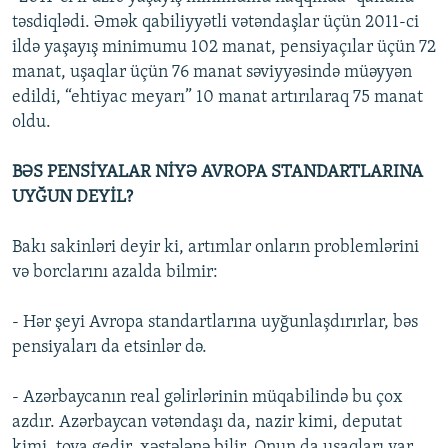
təsdiqlədi. Əmək qabiliyyətli vətəndaşlar üçün 2011-ci
ildə yaşayış minimumu 102 manat, pensiyaçılar üçün 72
manat, uşaqlar üçün 76 manat səviyyəsində müəyyən
edildi, “ehtiyac meyarı” 10 manat artırılaraq 75 manat
oldu.
BƏS PENSİYALAR NİYƏ AVROPA STANDARTLARINA
UYĞUN DEYİL?
Bakı sakinləri deyir ki, artımlar onların problemlərini
və borclarını azalda bilmir:
- Hər şeyi Avropa standartlarına uyğunlaşdırırlar, bəs
pensiyaları da etsinlər də.
- Azərbaycanın real gəlirlərinin müqabilində bu çox
azdır. Azərbaycan vətəndaşı da, nazir kimi, deputat
kimi, toya gedir, xəstələnə bilir. Onun da uşaqları var.