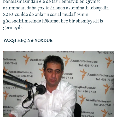
bahalaşmasından elə də təsirlənməyiblər. Qiymət
artımından daha çox təsirlənən aztəminatlı təbəqədir.
2010-cu ildə də onların sosial müdafiəsinin
gücləndirilməsində hökumət heç bir əhəmiyyətli iş
görməyib.
YAXŞI HEÇ NƏ YOXDUR