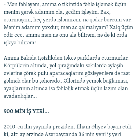
- Mən fəhləyəm, amma o tikintidə fəhlə işləmək üçün
mənim gərək adamım ola, gedim işləyim. Bax,
oturmuşam, heç yerdə işləmirəm, nə qədər borcum var.
Mənim adamım yoxdur, mən ac qalmalıyam? Xalq üçün
edir eee, amma mən nə onu ala bilirəm, nə də ki orda
işləyə bilirəm!
Amma Bakıda işsizlikdən təkcə parklarda oturmurlar.
Körpülərin altında, yol qırağındakı səkilərdə əyləşib
evlərinə çörək pulu aparacaqlarını gözləyənlərə də rast
gəlmək olar bu şəhərədə...Əllərində yemək bağlaması,
ayaqlarının altında isə fəhləlik etmək üçün lazım olan
avadanlıqlar...
900 MİN İŞ YERİ...
2010-cu ilin yayında prezident İlham Əliyev bəyan etdi
ki, altı ay ərzində Azərbaycanda 36 min yeni iş yeri