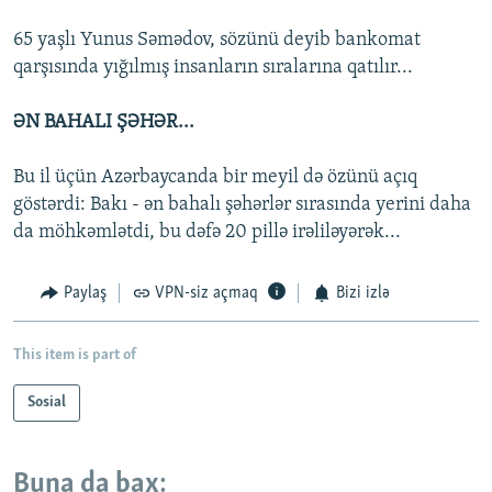
65 yaşlı Yunus Səmədov, sözünü deyib bankomat
qarşısında yığılmış insanların sıralarına qatılır...
ƏN BAHALI ŞƏHƏR...
Bu il üçün Azərbaycanda bir meyil də özünü açıq
göstərdi: Bakı - ən bahalı şəhərlər sırasında yerini daha
da möhkəmlətdi, bu dəfə 20 pillə irəliləyərək...
Paylaş
VPN-siz açmaq
Bizi izlə
This item is part of
Sosial
Buna da bax: