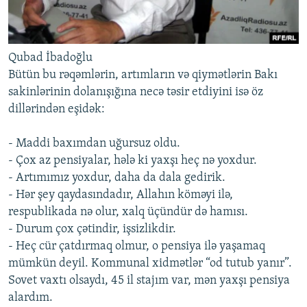
Qubad İbadoğlu
Bütün bu rəqəmlərin, artımların və qiymətlərin Bakı
sakinlərinin dolanışığına necə təsir etdiyini isə öz
dillərindən eşidək:
- Maddi baxımdan uğursuz oldu.
- Çox az pensiyalar, hələ ki yaxşı heç nə yoxdur.
- Artımımız yoxdur, daha da dala gedirik.
- Hər şey qaydasındadır, Allahın köməyi ilə,
respublikada nə olur, xalq üçündür də hamısı.
- Durum çox çətindir, işsizlikdir.
- Heç cür çatdırmaq olmur, o pensiya ilə yaşamaq
mümkün deyil. Kommunal xidmətlər “od tutub yanır”.
Sovet vaxtı olsaydı, 45 il stajım var, mən yaxşı pensiya
alardım.