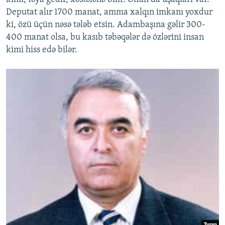
Deputat alır 1700 manat, amma xalqın imkanı yoxdur
ki, özü üçün nəsə tələb etsin. Adambaşına gəlir 300-
400 manat olsa, bu kasıb təbəqələr də özlərini insan
kimi hiss edə bilər.