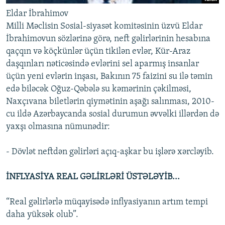
Eldar İbrahimov
Milli Məclisin Sosial-siyasət komitəsinin üzvü Eldar
İbrahimovun sözlərinə görə, neft gəlirlərinin hesabına
qaçqın və köçkünlər üçün tikilən evlər, Kür-Araz
daşqınları nəticəsində evlərini sel aparmış insanlar
üçün yeni evlərin inşası, Bakının 75 faizini su ilə təmin
edə biləcək Oğuz-Qəbələ su kəmərinin çəkilməsi,
Naxçıvana biletlərin qiymətinin aşağı salınması, 2010-
cu ildə Azərbaycanda sosial durumun əvvəlki illərdən də
yaxşı olmasına nümunədir:
- Dövlət neftdən gəlirləri açıq-aşkar bu işlərə xərcləyib.
İNFLYASİYA REAL GƏLİRLƏRİ ÜSTƏLƏYİB...
“Real gəlirlərlə müqayisədə inflyasiyanın artım tempi
daha yüksək olub”.