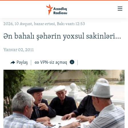
Keçid
linkləri
Əsas
2026, 10 Avqust, bazar ertəsi, Bakı vaxtı 12:53
məzmuna
GÜNDƏM
Ən bahalı şəhərin yoxsul sakinləri...
qayıt
#İZAHLA
Əsas
Yanvar 02, 2011
KORRUPSIOMETR
naviqasiyaya
qayıt
#ƏSLINDƏ
Paylaş
VPN-siz açmaq
Axtarışa
FƏRQƏ BAX
keç
QANUNI DOĞRU
ARAŞDIRMA
MULTIMEDIA
RADIO ARXIV
VIDEO
HAQQIMIZDA
FOTOQALEREYA
OXU ZALI