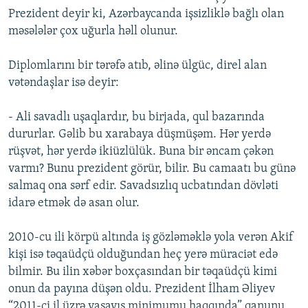
Prezident deyir ki, Azərbaycanda işsizliklə bağlı olan
məsələlər çox uğurla həll olunur.
Diplomlarını bir tərəfə atıb, əlinə ülgüc, direl alan
vətəndaşlar isə deyir:
- Ali savadlı uşaqlardır, bu birjada, qul bazarında
dururlar. Gəlib bu xarabaya düşmüşəm. Hər yerdə
rüşvət, hər yerdə ikiüzlülük. Buna bir əncam çəkən
varmı? Bunu prezident görür, bilir. Bu camaatı bu günə
salmaq ona sərf edir. Savadsızlıq ucbatından dövləti
idarə etmək də asan olur.
2010-cu ili körpü altında iş gözləməklə yola verən Akif
kişi isə təqaüdçü olduğundan heç yerə müraciət edə
bilmir. Bu ilin xəbər boxçasından bir təqaüdçü kimi
onun da payına düşən oldu. Prezident İlham Əliyev
“2011-ci il üzrə yaşayış minimumu haqqında” qanunu