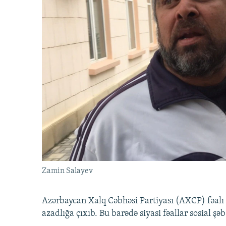
Zamin Salayev
Azərbaycan Xalq Cəbhəsi Partiyası (AXCP) fəalı
azadlığa çıxıb. Bu barədə siyasi fəallar sosial ş