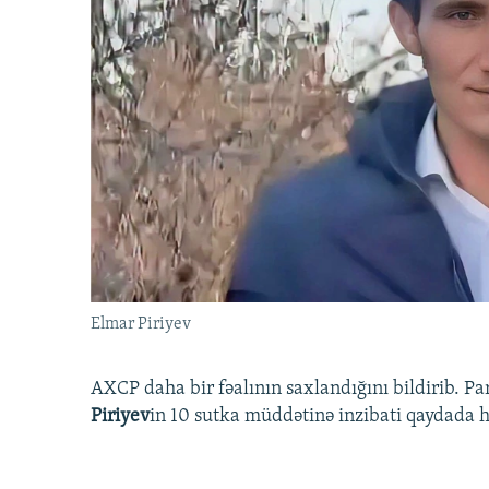
Elmar Piriyev
AXCP daha bir fəalının saxlandığını bildirib. Pa
Piriyev
in 10 sutka müddətinə inzibati qaydada hə