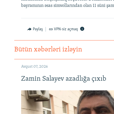
İNFOQRAFIKA
AZƏRBAYCAN ƏDƏBIYYATI KITABXANASI
MISSIYAMIZ
bayramının əsas simvollarından olan 11 süni şam 
KARIKATURA
İSLAM VƏ DEMOKRATIYA
PEŞƏ ETIKASI VƏ JURNALISTIKA
STANDARTLARIMIZ
İZ - MƏDƏNIYYƏT PROQRAMI
MATERIALLARIMIZDAN ISTIFADƏ
Paylaş
VPN-siz açmaq
AZADLIQRADIOSU MOBIL TELEFONUNUZDA
BIZIMLƏ ƏLAQƏ
Bütün xəbərləri izləyin
XƏBƏR BÜLLETENLƏRIMIZ
Avqust 07, 2026
Zamin Salayev azadlığa çıxıb