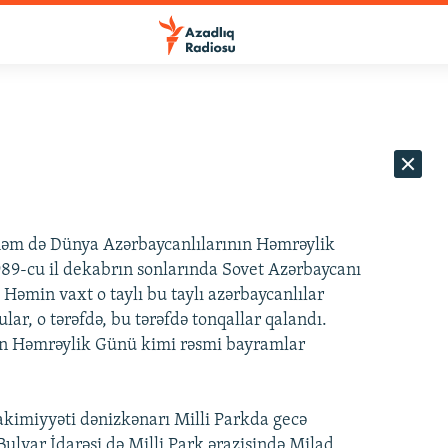
 həm də Dünya Azərbaycanlılarının Həmrəylik
989-cu il dekabrın sonlarında Sovet Azərbaycanı
 Həmin vaxt o taylı bu taylı azərbaycanlılar
lar, o tərəfdə, bu tərəfdə tonqallar qalandı.
ın Həmrəylik Günü kimi rəsmi bayramlar
kimiyyəti dənizkənarı Milli Parkda gecə
Bulvar İdarəsi də Milli Park ərazisində Milad