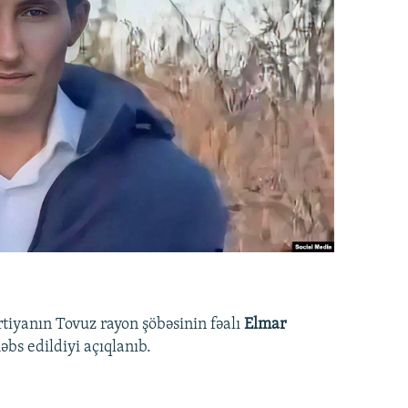
rtiyanın Tovuz rayon şöbəsinin fəalı
Elmar
bs edildiyi açıqlanıb.