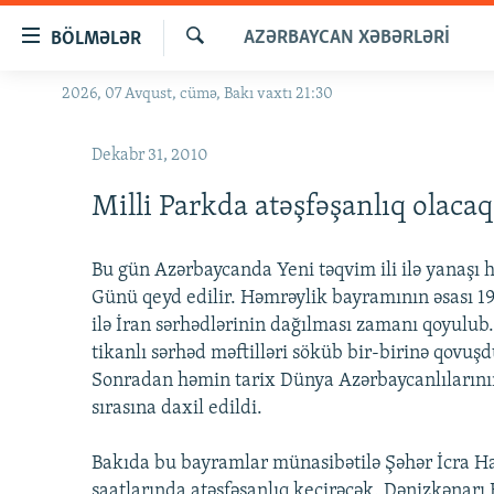
Keçid
AZƏRBAYCAN XƏBƏRLƏRI
BÖLMƏLƏR
linkləri
Axtar
Əsas
2026, 07 Avqust, cümə, Bakı vaxtı 21:30
GÜNDƏM
məzmuna
#İZAHLA
qayıt
Dekabr 31, 2010
Əsas
KORRUPSIOMETR
naviqasiyaya
Milli Parkda atəşfəşanlıq olacaq
#ƏSLINDƏ
qayıt
Axtarışa
FƏRQƏ BAX
Bu gün Azərbaycanda Yeni təqvim ili ilə yanaşı
keç
QANUNI DOĞRU
Günü qeyd edilir. Həmrəylik bayramının əsası 1
ilə İran sərhədlərinin dağılması zamanı qoyulub.
ARAŞDIRMA
tikanlı sərhəd məftilləri söküb bir-birinə qovuşdu
MULTIMEDIA
Sonradan həmin tarix Dünya Azərbaycanlıların
sırasına daxil edildi.
RADIO ARXIV
VIDEO
HAQQIMIZDA
FOTOQALEREYA
OXU ZALI
Bakıda bu bayramlar münasibətilə Şəhər İcra Ha
saatlarında atəşfəşanlıq keçirəcək. Dənizkənarı 