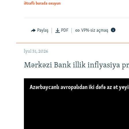
Ətraflı burada oxuyun
Paylaş
PDF
VPN-siz açmaq
İyul 31, 2026
Mərkəzi Bank illik inflyasiya p