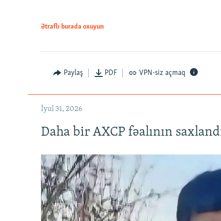
Ətraflı burada oxuyun
Paylaş
PDF
VPN-siz açmaq
İyul 31, 2026
Daha bir AXCP fəalının saxlandığ