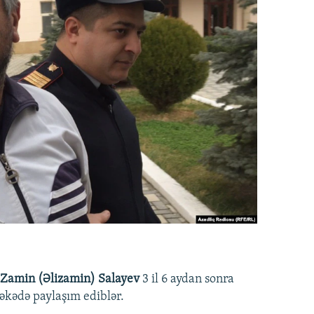
Zamin (Əlizamin) Salayev
3 il 6 aydan sonra
əbəkədə paylaşım ediblər.