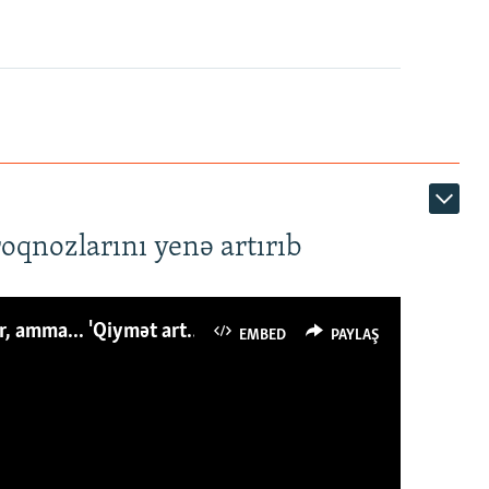
roqnozlarını yenə artırıb
Azərbaycanlı avropalıdan iki dəfə az ət yeyir, amma... 'Qiymət artımı qaçılmazdır'
EMBED
PAYLAŞ