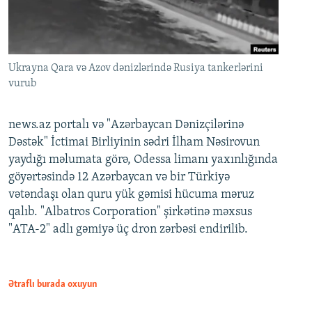
Ukrayna Qara və Azov dənizlərində Rusiya tankerlərini
vurub
news.az portalı və "Azərbaycan Dənizçilərinə
Dəstək" İctimai Birliyinin sədri İlham Nəsirovun
yaydığı məlumata görə, Odessa limanı yaxınlığında
göyərtəsində 12 Azərbaycan və bir Türkiyə
vətəndaşı olan quru yük gəmisi hücuma məruz
qalıb. "Albatros Corporation" şirkətinə məxsus
"ATA-2" adlı gəmiyə üç dron zərbəsi endirilib.
Ətraflı burada oxuyun