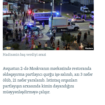
Hadisənin baş verdiyi ərazi
Avqustun 2-də Moskvanın mərkəzində restoranda
əldəqayırma partlayıcı qurğu işə salınıb, azı 3 nəfər
ölüb, 21 nəfər yaralanıb. İstintaq orqanları
partlayışın arxasında kimin dayandığını
müəyyənləşdirməyə çalışır.