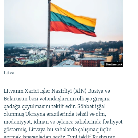
Litva
Litvanın Xarici İşlər Nazirliyi (XİN) Rusiya və
Belarusun bəzi vətəndaşlarının ölkəyə girişinə
qadağa qoyulmasını təklif edir. Söhbət işğal
olunmuş Ukrayna ərazilərində təhsil və elm,
mədəniyyət, idman və əyləncə sahələrində fəaliyyət
göstərmiş, Litvaya bu sahələrdə çalışmaq üçün
getmək istəyənlədən gedir. Eyni təklif Rusiyanın