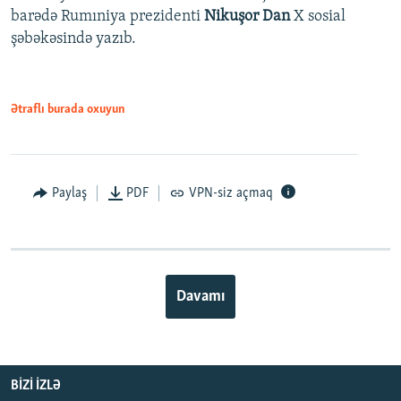
barədə Rumıniya prezidenti
Nikuşor Dan
X sosial
şəbəkəsində yazıb.
Ətraflı burada oxuyun
Paylaş
PDF
VPN-siz açmaq
Davamı
BIZI IZLƏ