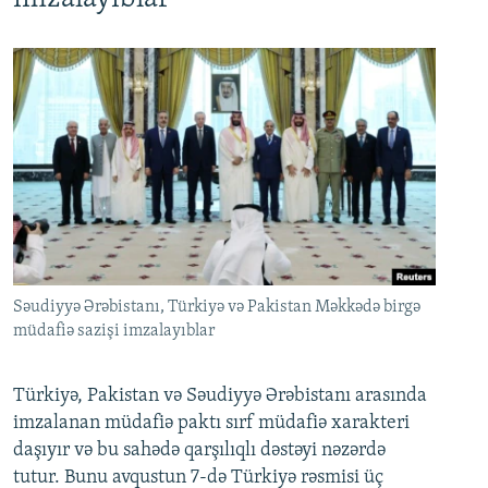
Səudiyyə Ərəbistanı, Türkiyə və Pakistan Məkkədə birgə
müdafiə sazişi imzalayıblar
Türkiyə, Pakistan və Səudiyyə Ərəbistanı arasında
imzalanan müdafiə paktı sırf müdafiə xarakteri
daşıyır və bu sahədə qarşılıqlı dəstəyi nəzərdə
tutur. Bunu avqustun 7-də Türkiyə rəsmisi üç