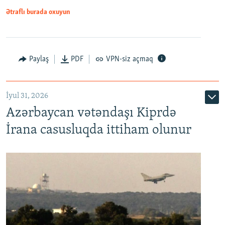
Ətraflı burada oxuyun
Paylaş
PDF
VPN-siz açmaq
İyul 31, 2026
Azərbaycan vətəndaşı Kiprdə
İrana casusluqda ittiham olunur