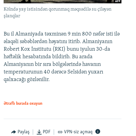
Kölndə yay istisindən qorunmaq məqsədilə su çiləyən
şlanqlar
Bu il Almaniyada təxminən 9 min 800 nəfər isti ilə
əlaqəli səbəblərdən həyatını itirib. Almaniyanın
Robert Kox İnstitutu (RKI) bunu iyulun 30-da
həftəlik hesabatında bildirib. Bu arada
Almaniyanın bir sıra bölgələrində havanın
temperaturunun 40 dərəcə Selsidən yuxarı
qalxacağı gözlənilir.
Ətraflı burada oxuyun
Paylaş
PDF
VPN-siz açmaq