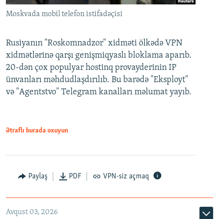
Moskvada mobil telefon istifadəçisi
Rusiyanın "Roskomnadzor" xidməti ölkədə VPN
xidmətlərinə qarşı genişmiqyaslı bloklama aparıb.
20-dən çox populyar hostinq provayderinin IP
ünvanları məhdudlaşdırılıb. Bu barədə "Eksployt"
və "Agentstvo" Telegram kanalları məlumat yayıb.
Ətraflı burada oxuyun
Paylaş
PDF
VPN-siz açmaq
Avqust 03, 2026