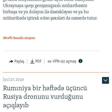
Ukraynaya qarşı genişmiqyaslı müharibəsini
birbaşa və ya dolayısı ilə dəstəkləyən və ya bu
müharibədə iştirak edən şəxsləri də nəzərdə tutur.
Ətraflı burada oxuyun
Paylaş
PDF
VPN-siz açmaq
İyul 27, 2026
Rumıniya bir həftədə üçüncü
Rusiya dronunu vurduğunu
açıqlayıb