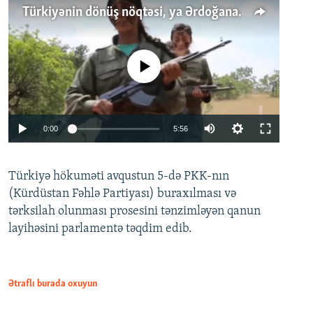
Türkiyənin dönüş nöqtəsi, ya Ərdoğana üçüncü şans: PKK ilə qəfil barışıq nə deməkdir?
No media source currently available
Auto
0:00
5:56
240p
Türkiyə hökuməti avqustun 5-də PKK-nın
360p
(Kürdüstan Fəhlə Partiyası) buraxılması və
480p
Auto
240p
360p
480p
tərksilah olunması prosesini tənzimləyən qanun
720p
layihəsini parlamentə təqdim edib.
720p
1080p
1080p
Ətraflı burada oxuyun