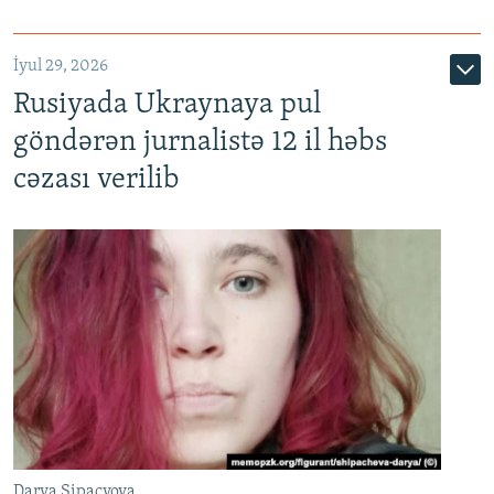
İyul 29, 2026
Rusiyada Ukraynaya pul
göndərən jurnalistə 12 il həbs
cəzası verilib
Darya Şipaçyova