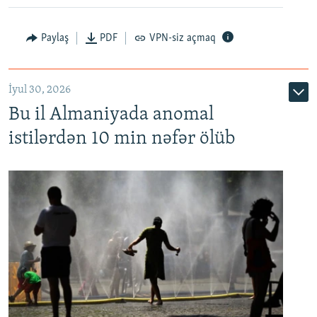
Paylaş
PDF
VPN-siz açmaq
İyul 30, 2026
Bu il Almaniyada anomal
istilərdən 10 min nəfər ölüb