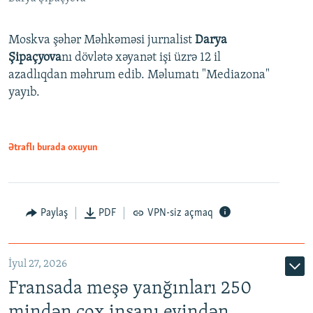
Moskva şəhər Məhkəməsi jurnalist
Darya
Şipaçyova
nı dövlətə xəyanət işi üzrə 12 il
azadlıqdan məhrum edib. Məlumatı "Mediazona"
yayıb.
Ətraflı burada oxuyun
Paylaş
PDF
VPN-siz açmaq
İyul 27, 2026
Fransada meşə yanğınları 250
mindən çox insanı evindən