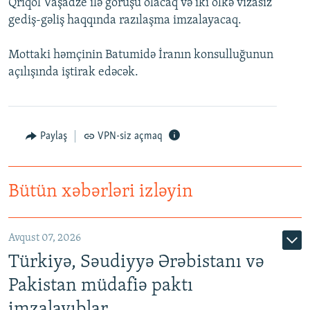
Qriqol Vaşadze ilə görüşü olacaq və iki ölkə vizasız
İNFOQRAFIKA
AZƏRBAYCAN ƏDƏBIYYATI KITABXANASI
MISSIYAMIZ
gediş-gəliş haqqında razılaşma imzalayacaq.
BIZI IZLƏ
KARIKATURA
İSLAM VƏ DEMOKRATIYA
PEŞƏ ETIKASI VƏ JURNALISTIKA STANDARTLARIMIZ
Mottaki həmçinin Batumidə İranın konsulluğunun
İZ - MƏDƏNIYYƏT PROQRAMI
MATERIALLARIMIZDAN ISTIFADƏ
açılışında iştirak edəcək.
AZADLIQRADIOSU MOBIL TELEFONUNUZDA
RFE/RL-in bütün saytları
BIZIMLƏ ƏLAQƏ
Paylaş
VPN-siz açmaq
XƏBƏR BÜLLETENLƏRIMIZ
Bütün xəbərləri izləyin
Avqust 07, 2026
Türkiyə, Səudiyyə Ərəbistanı və
Pakistan müdafiə paktı
imzalayıblar