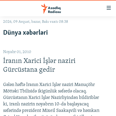
Keçid
linkləri
Əsas
2026, 09 Avqust, bazar, Bakı vaxtı 08:38
məzmuna
GÜNDƏM
Dünya xəbərləri
qayıt
#İZAHLA
Əsas
KORRUPSIOMETR
naviqasiyaya
Noyabr 01, 2010
qayıt
#ƏSLINDƏ
Axtarışa
İranın Xarici İşlər naziri
FƏRQƏ BAX
keç
Gürcüstana gedir
QANUNI DOĞRU
ARAŞDIRMA
Gələn həftə İranın Xarici İşlər naziri Manuçöhr
Möttəki Tbilisidə ikigünlük səfərdə olacaq.
MULTIMEDIA
Gürcüstanın Xarici İşlər Nazirliyindən bildiriblər
RADIO ARXIV
VIDEO
ki, iranlı nazirin noyabrın 10-da başlayacaq
səfərində prezident Mixeil Saakaşvili və həmkarı
HAQQIMIZDA
FOTOQALEREYA
OXU ZALI