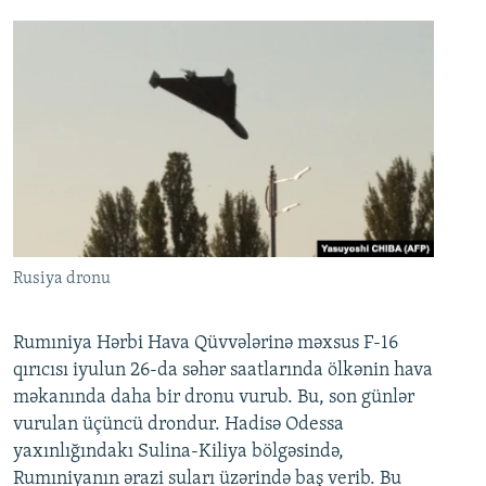
Rusiya dronu
Rumıniya Hərbi Hava Qüvvələrinə məxsus F-16
qırıcısı iyulun 26-da səhər saatlarında ölkənin hava
məkanında daha bir dronu vurub. Bu, son günlər
vurulan üçüncü drondur. Hadisə Odessa
yaxınlığındakı Sulina-Kiliya bölgəsində,
Rumıniyanın ərazi suları üzərində baş verib. Bu