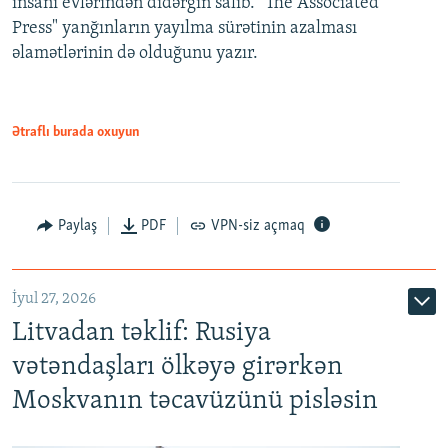
insanı evlərindən didərgin salıb. "The Associated
Press" yanğınların yayılma sürətinin azalması
əlamətlərinin də olduğunu yazır.
Ətraflı burada oxuyun
Paylaş
PDF
VPN-siz açmaq
İyul 27, 2026
Litvadan təklif: Rusiya
vətəndaşları ölkəyə girərkən
Moskvanın təcavüzünü pisləsin