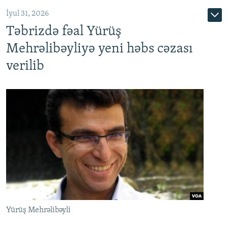
İyul 31, 2026
Təbrizdə fəal Yürüş
Mehrəlibəyliyə yeni həbs cəzası
verilib
Yürüş Mehrəlibəyli