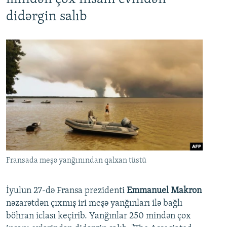
didərgin salıb
Fransada meşə yanğınından qalxan tüstü
İyulun 27-də Fransa prezidenti
Emmanuel Makron
nəzarətdən çıxmış iri meşə yanğınları ilə bağlı
böhran iclası keçirib. Yanğınlar 250 mindən çox