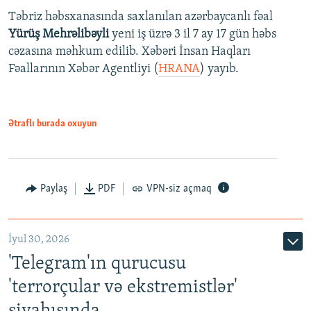
Təbriz həbsxanasında saxlanılan azərbaycanlı fəal
Yürüş Mehrəlibəyli
yeni iş üzrə 3 il 7 ay 17 gün həbs
cəzasına məhkum edilib. Xəbəri İnsan Haqları
Fəallarının Xəbər Agentliyi (
HRANA
) yayıb.
Ətraflı burada oxuyun
Paylaş
PDF
VPN-siz açmaq
İyul 30, 2026
'Telegram'ın qurucusu
'terrorçular və ekstremistlər'