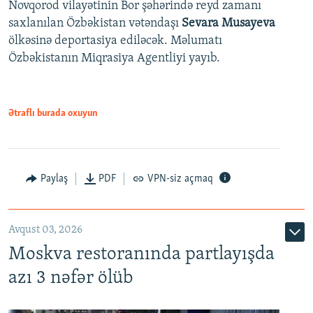
Novqorod vilayətinin Bor şəhərində reyd zamanı
saxlanılan Özbəkistan vətəndaşı
Sevara Musayeva
ölkəsinə deportasiya ediləcək. Məlumatı
Özbəkistanın Miqrasiya Agentliyi yayıb.
Ətraflı burada oxuyun
Paylaş
PDF
VPN-siz açmaq
Avqust 03, 2026
Moskva restoranında partlayışda
azı 3 nəfər ölüb