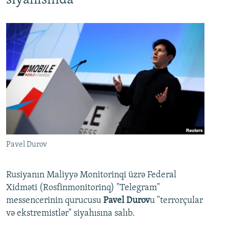
siyahısında
Pavel Durov
Rusiyanın Maliyyə Monitorinqi üzrə Federal
Xidməti (Rosfinmonitorinq) "Telegram"
messencerinin qurucusu
Pavel Durov
u "terrorçular
və ekstremistlər" siyahısına salıb.