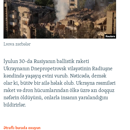
Lvova zərbələr
İyulun 30-da Rusiyanın ballistik raketi
Ukraynanın Dnepropetrovsk vilayətinin Radiuşne
kəndində yaşayış evini vurub. Nəticədə, demək
olar ki, bütöv bir ailə həlak olub. Ukrayna rəsmiləri
raket və dron hücumlarından ölkə üzrə azı doqquz
nəfərin öldüyünü, onlarla insanın yaralandığını
bildirirlər.
Ətraflı burada oxuyun