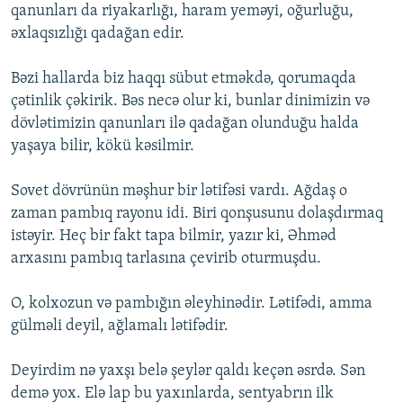
qanunları da riyakarlığı, haram yeməyi, oğurluğu,
əxlaqsızlığı qadağan edir.
Bəzi hallarda biz haqqı sübut etməkdə, qorumaqda
çətinlik çəkirik. Bəs necə olur ki, bunlar dinimizin və
dövlətimizin qanunları ilə qadağan olunduğu halda
yaşaya bilir, kökü kəsilmir.
Sovet dövrünün məşhur bir lətifəsi vardı. Ağdaş o
zaman pambıq rayonu idi. Biri qonşusunu dolaşdırmaq
istəyir. Heç bir fakt tapa bilmir, yazır ki, Əhməd
arxasını pambıq tarlasına çevirib oturmuşdu.
O, kolxozun və pambığın əleyhinədir. Lətifədi, amma
gülməli deyil, ağlamalı lətifədir.
Deyirdim nə yaxşı belə şeylər qaldı keçən əsrdə. Sən
demə yox. Elə lap bu yaxınlarda, sentyabrın ilk