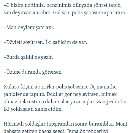
–Ə bizim neftimiz, benzinimiz dünyada şöhrət tapıb,
sən deyirsən xarabdı. Gəl səni polis şöbəsinə aparıram.
–Mən neyləmişəm axı.
–Dövləti söyürsən. İki şahidim də var.
–Burda şahid nə gəzir.
–Üzünə duranda görərsən.
Xülasə, kişini aparırlar polis şöbəsinə. Üç manatlıq
şahidlər də tapılıb. Dedilər gör neyləyirsən, bilmək
olmaz hələ üstünə daha nələr yazacaqlar. Zəng edib bir-
iki yoldaşdan xahiş etdim.
Hörmətli yoldaşlar tapşırandan sonra buraxıblar. Məni
dəhşətə gətirən başqa şeydi. Buna öz rəhbərliyi