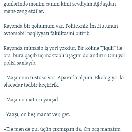
günlərində mənim canım kimi sevdiyim Ağdaşdan
mənə zəng etdilər.
Rayonda bir qohumum var. Politexnik İnstitutunun
avtomobil nəqliyyatı fakültəsini bitirib.
Rayonda münasib iş yeri yoxdur. Bir köhnə “Jiquli” ilə
ora-bura qaçıb üç məktəbli uşağını dolandırır. Onu yol
polisi saxlayıb.
–Maşınının tüstüsü var. Aparatla ölçüm. Ekologiya ilə
əlaqədar tədbir keçiririk.
–Maşının matoru yaxşıdı.
–Yaxşı, on beş manat ver, get.
–Elə mən də pul üçün çıxmışam da. On beş manatım