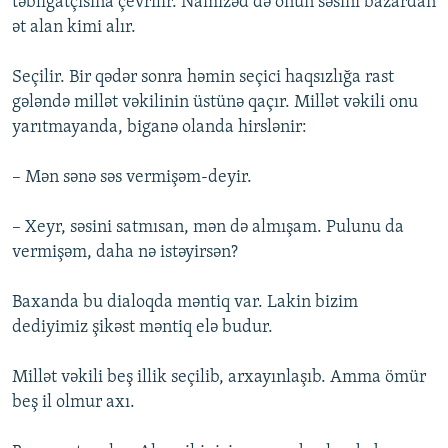
təbliğatçısına çevrilir. Namizəd də onun səsini bazardan
ət alan kimi alır.
Seçilir. Bir qədər sonra həmin seçici haqsızlığa rast
gələndə millət vəkilinin üstünə qaçır. Millət vəkili onu
yarıtmayanda, biganə olanda hirslənir:
– Mən sənə səs vermişəm-deyir.
– Xeyr, səsini satmısan, mən də almışam. Pulunu da
vermişəm, daha nə istəyirsən?
Baxanda bu dialoqda məntiq var. Lakin bizim
dediyimiz şikəst məntiq elə budur.
Millət vəkili beş illik seçilib, arxayınlaşıb. Amma ömür
beş il olmur axı.