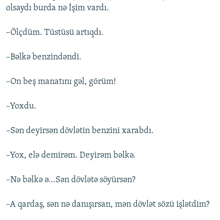
olsaydı burda nə İşim vardı.
–Ölçdüm. Tüstüsü artıqdı.
–Bəlkə benzindəndi.
–On beş manatını gəl, görüm!
–Yoxdu.
–Sən deyirsən dövlətin benzini xarabdı.
–Yox, elə demirəm. Deyirəm bəlkə.
–Nə bəlkə ə...Sən dövlətə söyürsən?
–A qardaş, sən nə danışırsan, mən dövlət sözü işlətdim?