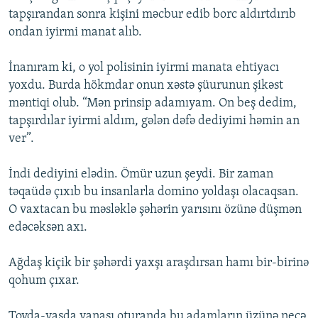
tapşırandan sonra kişini məcbur edib borc aldırtdırıb
ondan iyirmi manat alıb.
İnanıram ki, o yol polisinin iyirmi manata ehtiyacı
yoxdu. Burda hökmdar onun xəstə şüurunun şikəst
məntiqi olub. “Mən prinsip adamıyam. On beş dedim,
tapşırdılar iyirmi aldım, gələn dəfə dediyimi həmin an
ver”.
İndi dediyini elədin. Ömür uzun şeydi. Bir zaman
təqaüdə çıxıb bu insanlarla domino yoldaşı olacaqsan.
O vaxtacan bu məsləklə şəhərin yarısını özünə düşmən
edəcəksən axı.
Ağdaş kiçik bir şəhərdi yaxşı araşdırsan hamı bir-birinə
qohum çıxar.
Toyda-yasda yanaşı oturanda bu adamların üzünə necə