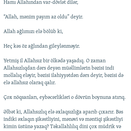
Hamı Allahından var-dövlət dilər,
“Allah, mənim payım az oldu” deyir.
Allah ağlımızı elə bölüb ki,
Heç kəs öz ağlından gileylənməyir.
Yetmiş il Allahsız bir ölkədə yaşadıq. O zaman
Allahsızlıqdan dərs deyən müəllimlərin bəzisi indi
mollalıq eləyir, bəzisi ilahiyyətdən dərs deyir, bəzisi də
elə allahsız olaraq qalır.
Çox nöqsanları, eybəcərlikləri o dövrün boynuna atırıq.
Əlbət ki, Allahsızlıq elə əxlaqsızlığa aparıb çıxarır. Bəs
indiki əxlaqın şikəstliyini, mənəvi və məntiqi şikəstliyi
kimin üstünə yazaq? Təkallahlılıq dini çox müdrik və