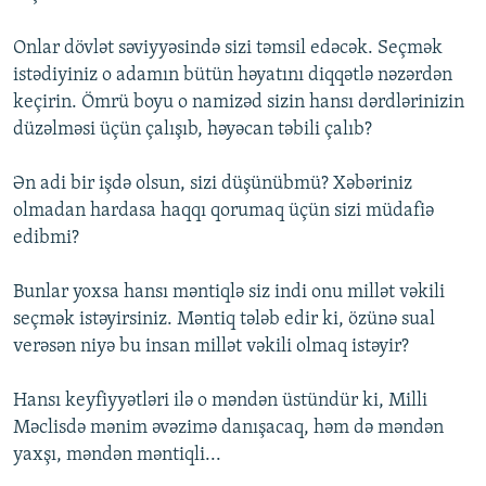
Onlar dövlət səviyyəsində sizi təmsil edəcək. Seçmək
istədiyiniz o adamın bütün həyatını diqqətlə nəzərdən
keçirin. Ömrü boyu o namizəd sizin hansı dərdlərinizin
düzəlməsi üçün çalışıb, həyəcan təbili çalıb?
Ən adi bir işdə olsun, sizi düşünübmü? Xəbəriniz
olmadan hardasa haqqı qorumaq üçün sizi müdafiə
edibmi?
Bunlar yoxsa hansı məntiqlə siz indi onu millət vəkili
seçmək istəyirsiniz. Məntiq tələb edir ki, özünə sual
verəsən niyə bu insan millət vəkili olmaq istəyir?
Hansı keyfiyyətləri ilə o məndən üstündür ki, Milli
Məclisdə mənim əvəzimə danışacaq, həm də məndən
yaxşı, məndən məntiqli...