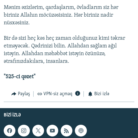
Mənim əzizlərim, qardaşlarım, övladlarım siz hər
biriniz Allahın möcüzəsisiniz. Hər biriniz nadir
nüsxəsiniz.
Bir də sizi heç kəs heç zaman olduğunuz kimi təkrar
etməyəcək. Qədrinizi bilin. Allahdan sağlam ağıl
istəyin. Allahdan məhəbbət istəyin özünüzə,
ətrafınızdakılara, insanlara.
"525-ci qəzet"
Paylaş
VPN-siz açmaq
Bizi izlə
BIZI IZLƏ