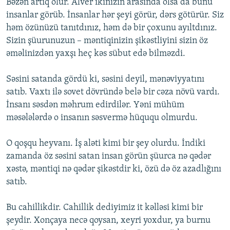
Bəzən artıq olur. Alver ikinizin arasında olsa da bunu
insanlar görüb. İnsanlar hər şeyi görür, dərs götürür. Siz
həm özünüzü tanıtdınız, həm də bir çoxunu ayıltdınız.
Sizin şüurunuzun – məntiqinizin şikəstliyini sizin öz
əməlinizdən yaxşı heç kəs sübut edə bilməzdi.
Səsini satanda gördü ki, səsini deyil, mənəviyyatını
satıb. Vaxtı ilə sovet dövründə belə bir cəza növü vardı.
İnsanı səsdən məhrum edirdilər. Yəni mühüm
məsələlərdə o insanın səsvermə hüququ olmurdu.
O qoşqu heyvanı. İş aləti kimi bir şey olurdu. İndiki
zamanda öz səsini satan insan görün şüurca nə qədər
xəstə, məntiqi nə qədər şikəstdir ki, özü də öz azadlığını
satıb.
Bu cahillikdir. Cahillik dediyimiz it kəlləsi kimi bir
şeydir. Xonçaya necə qoysan, xeyri yoxdur, ya burnu