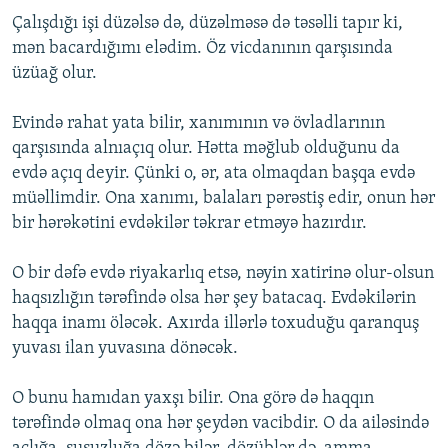
Çalışdığı işi düzəlsə də, düzəlməsə də təsəlli tapır ki,
mən bacardığımı elədim. Öz vicdanının qarşısında
üzüağ olur.
Evində rahat yata bilir, xanımının və övladlarının
qarşısında alnıaçıq olur. Hətta məğlub olduğunu da
evdə açıq deyir. Çünki o, ər, ata olmaqdan başqa evdə
müəllimdir. Ona xanımı, balaları pərəstiş edir, onun hər
bir hərəkətini evdəkilər təkrar etməyə hazırdır.
O bir dəfə evdə riyakarlıq etsə, nəyin xatirinə olur-olsun
haqsızlığın tərəfində olsa hər şey batacaq. Evdəkilərin
haqqa inamı öləcək. Axırda illərlə toxuduğu qaranquş
yuvası ilan yuvasına dönəcək.
O bunu hamıdan yaxşı bilir. Ona görə də haqqın
tərəfində olmaq ona hər şeydən vacibdir. O da ailəsində