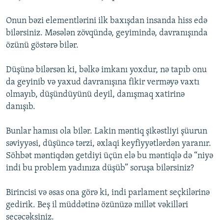
Onun bəzi elementlərini ilk baxışdan insanda hiss edə
bilərsiniz. Məsələn zövqündə, geyimində, davranışında
özünü göstərə bilər.
Düşünə bilərsən ki, bəlkə imkanı yoxdur, nə tapıb onu
da geyinib və yaxud davranışına fikir verməyə vaxtı
olmayıb, düşündüyünü deyil, danışmaq xatirinə
danışıb.
Bunlar hamısı ola bilər. Lakin məntiq şikəstliyi şüurun
səviyyəsi, düşüncə tərzi, əxlaqi keyfiyyətlərdən yaranır.
Söhbət məntiqdən getdiyi üçün elə bu məntiqlə də “niyə
indi bu problem yadınıza düşüb” soruşa bilərsiniz?
Birincisi və əsas ona görə ki, indi parlament seçkilərinə
gedirik. Beş il müddətinə özünüzə millət vəkilləri
seçəcəksiniz.