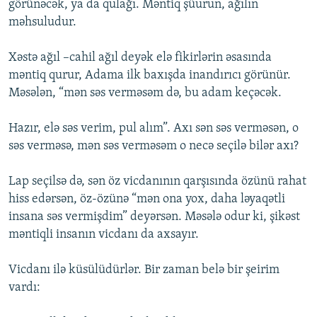
görünəcək, ya da qulağı. Məntiq şüurun, ağılın
məhsuludur.
Xəstə ağıl –cahil ağıl deyək elə fikirlərin əsasında
məntiq qurur, Adama ilk baxışda inandırıcı görünür.
Məsələn, “mən səs verməsəm də, bu adam keçəcək.
Hazır, elə səs verim, pul alım”. Axı sən səs verməsən, o
səs verməsə, mən səs verməsəm o necə seçilə bilər axı?
Lap seçilsə də, sən öz vicdanının qarşısında özünü rahat
hiss edərsən, öz-özünə “mən ona yox, daha ləyaqətli
insana səs vermişdim” deyərsən. Məsələ odur ki, şikəst
məntiqli insanın vicdanı da axsayır.
Vicdanı ilə küsülüdürlər. Bir zaman belə bir şeirim
vardı: