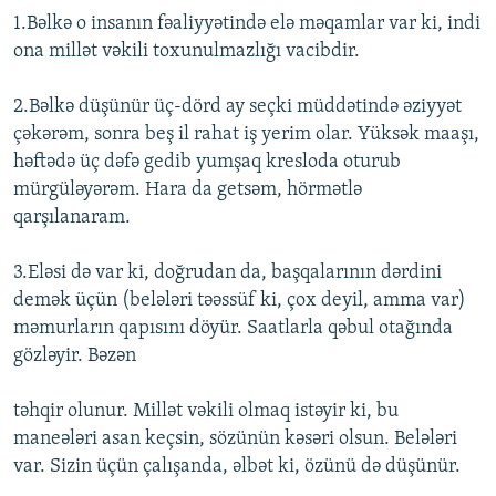
1.Bəlkə o insanın fəaliyyətində elə məqamlar var ki, indi
ona millət vəkili toxunulmazlığı vacibdir.
2.Bəlkə düşünür üç-dörd ay seçki müddətində əziyyət
çəkərəm, sonra beş il rahat iş yerim olar. Yüksək maaşı,
həftədə üç dəfə gedib yumşaq kresloda oturub
mürgüləyərəm. Hara da getsəm, hörmətlə
qarşılanaram.
3.Eləsi də var ki, doğrudan da, başqalarının dərdini
demək üçün (belələri təəssüf ki, çox deyil, amma var)
məmurların qapısını döyür. Saatlarla qəbul otağında
gözləyir. Bəzən
təhqir olunur. Millət vəkili olmaq istəyir ki, bu
maneələri asan keçsin, sözünün kəsəri olsun. Belələri
var. Sizin üçün çalışanda, əlbət ki, özünü də düşünür.