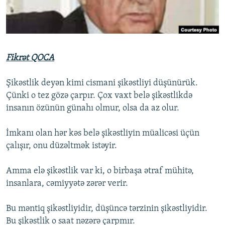
İNFOQRAFIKA
AZƏRBAYCAN ƏDƏBIYYATI KITABXANASI
MISSIYAMIZ
BIZI IZLƏ
KARIKATURA
İSLAM VƏ DEMOKRATIYA
PEŞƏ ETIKASI VƏ JURNALISTIKA STANDARTLARIMIZ
İZ - MƏDƏNIYYƏT PROQRAMI
MATERIALLARIMIZDAN ISTIFADƏ
Fikrət QOCA
AZADLIQRADIOSU MOBIL TELEFONUNUZDA
RFE/RL-in bütün saytları
BIZIMLƏ ƏLAQƏ
Şikəstlik deyən kimi cismani şikəstliyi düşünürük.
Çünki o tez gözə çarpır. Çox vaxt belə şikəstlikdə
XƏBƏR BÜLLETENLƏRIMIZ
insanın özünün günahı olmur, olsa da az olur.
İmkanı olan hər kəs belə şikəstliyin müalicəsi üçün
çalışır, onu düzəltmək istəyir.
Amma elə şikəstlik var ki, o birbaşa ətraf mühitə,
insanlara, cəmiyyətə zərər verir.
Bu məntiq şikəstliyidir, düşüncə tərzinin şikəstliyidir.
Bu şikəstlik o saat nəzərə çarpmır.