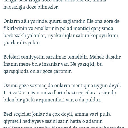
aclığa, susuzluğa dözə bilər, dözüblər də, amma
haqsızlığa dözə bilməzlər.
Onların ağlı yerində, şüuru sağlamdır. Elə ona görə də
fikirlərinin və əməllərinin polad məntiqi qarşısında
bərbəzəkli yalanlar, riyakarlıqlar sabun köpüyü kimi
şüarlar diz çökür.
Belələri cəmiyyətin sarsılmaz təməlidir. Məhək daşıdır.
İnanın mənə belə insanlar var. Nə yazıq ki, bu
qarışıqlıqda onlar gözə çarpmır.
Özünü gözə soxmaq da onların məntiqinə uyğun deyil.
1-ci və 2-ci növ namizədlərin bəzi seçicilərə təsir edə
bilən bir güclü arqumentləri var, o da puldur.
Bəzi seçicilər(onlar da çox deyil, amma var) pulla
qiymətli hədiyyəyə səsini satır, hətta o adamın