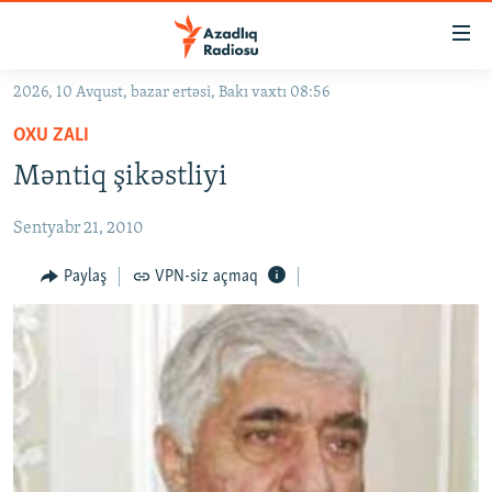
Keçid
linkləri
Əsas
2026, 10 Avqust, bazar ertəsi, Bakı vaxtı 08:56
məzmuna
GÜNDƏM
OXU ZALI
qayıt
#İZAHLA
Əsas
Məntiq şikəstliyi
KORRUPSIOMETR
naviqasiyaya
qayıt
Sentyabr 21, 2010
#ƏSLINDƏ
Axtarışa
FƏRQƏ BAX
Paylaş
VPN-siz açmaq
keç
QANUNI DOĞRU
ARAŞDIRMA
MULTIMEDIA
RADIO ARXIV
VIDEO
HAQQIMIZDA
FOTOQALEREYA
OXU ZALI