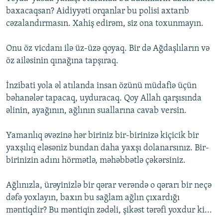
baxacaqsan? Aidiyyəti orqanlar bu polisi axtarıb
cəzalandırmasın. Xahiş edirəm, siz ona toxunmayın.
Onu öz vicdanı ilə üz-üzə qoyaq. Bir də Ağdaşlıların və
öz ailəsinin qınağına tapşıraq.
İnzibati yola əl atılanda insan özünü müdafiə üçün
bəhanələr tapacaq, uyduracaq. Qoy Allah qarşısında
əlinin, ayağının, ağlının suallarına cavab versin.
Yamanlıq əvəzinə hər biriniz bir-birinizə kiçicik bir
yaxşılıq eləsəniz bundan daha yaxşı dolanarsınız. Bir-
birinizin adını hörmətlə, məhəbbətlə çəkərsiniz.
Ağlınızla, ürəyinizlə bir qərar verəndə o qərarı bir neçə
dəfə yoxlayın, baxın bu sağlam ağlın çıxardığı
məntiqdir? Bu məntiqin zədəli, şikəst tərəfi yoxdur ki...