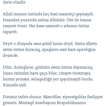
dərin elmdir.
Allah insanın üstündə heç kəsi nəzarətçi qoymayıb.
İnsandan yuxarıda yalnız Allahdır. Özü də insana
nəzarət etmir. Hər kəsə nəzarəti o adamın özünə
tapşırıb.
Deyir o dünyada sənə şahid lazım deyil. Sənin əllərin
sənin üzünə duracaq, ayaqların səni hara apardığını
deyəcək.
Dilin, dodaqların, gözlərin sənin üzünə dayanacaq.
İnsan özündən hara qaça bilər, cinayət törətməyə,
haram yeməyə, əxlaqsızlığa yer qoyulmayıb burda.
Xüsusilə indi.
Dinimiz tədris olunur. Məscidlər, ziyarətgahlar fəaliyyət
göstərir. Müstəqil Azərbaycan Respublikasının