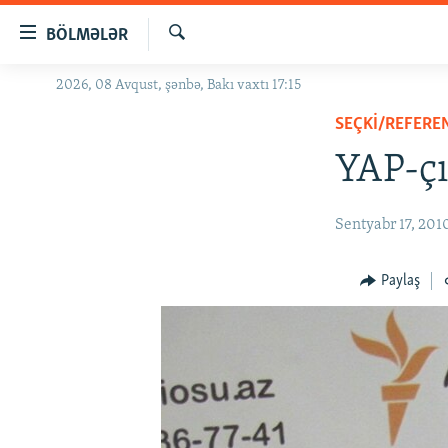
Keçid
BÖLMƏLƏR
linkləri
Axtar
Əsas
2026, 08 Avqust, şənbə, Bakı vaxtı 17:15
GÜNDƏM
məzmuna
SEÇKI/REFER
#İZAHLA
qayıt
Əsas
YAP-çı
KORRUPSIOMETR
naviqasiyaya
#ƏSLINDƏ
qayıt
Sentyabr 17, 201
Axtarışa
FƏRQƏ BAX
keç
QANUNI DOĞRU
Paylaş
ARAŞDIRMA
MULTIMEDIA
RADIO ARXIV
VIDEO
HAQQIMIZDA
FOTOQALEREYA
OXU ZALI