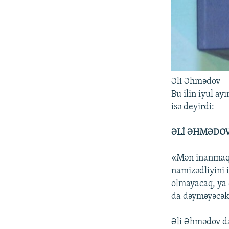
Əli Əhmədov
Bu ilin iyul a
isə deyirdi:
ƏLİ ƏHMƏDOV
«Mən inanmaq i
namizədliyini 
olmayacaq, ya 
da dəyməyəcək
Əli Əhmədov da