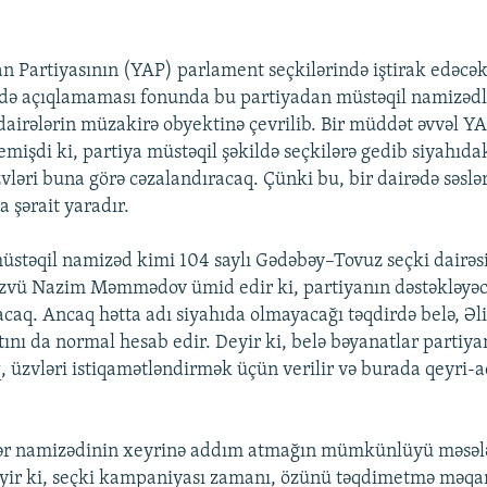
n Partiyasının (YAP) parlament seçkilərində iştirak edəcə
ə də açıqlamaması fonunda bu partiyadan müstəqil namizədl
dairələrin müzakirə obyektinə çevrilib. Bir müddət əvvəl YA
mişdi ki, partiya müstəqil şəkildə seçkilərə gedib siyahıda
vləri buna görə cəzalandıracaq. Çünki bu, bir dairədə səslə
 şərait yaradır.
üstəqil namizəd kimi 104 saylı Gədəbəy–Tovuz seçki dairə
zvü Nazim Məmmədov ümid edir ki, partiyanın dəstəkləyəc
acaq. Ancaq hətta adı siyahıda olmayacağı təqdirdə belə, 
nı da normal hesab edir. Deyir ki, belə bəyanatlar partiyan
üzvləri istiqamətləndirmək üçün verilir və burada qeyri-ad
gər namizədinin xeyrinə addım atmağın mümkünlüyü məsələs
r ki, seçki kampaniyası zamanı, özünü təqdimetmə məq