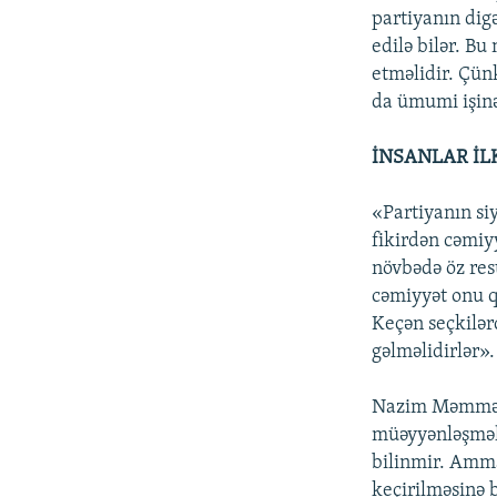
partiyanın dig
edilə bilər. B
etməlidir. Çün
da ümumi işinə
İNSANLAR İL
«Partiyanın si
fikirdən cəmiy
növbədə öz resu
cəmiyyət onu q
Keçən seçkilərd
gəlməlidirlər».
Nazim Məmmədo
müəyyənləşməli
bilinmir. Amma 
keçirilməsinə 