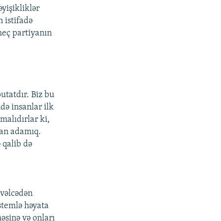
yişikliklər
 istifadə
heç partiyanın
utatdır. Biz bu
də insanlar ilk
malıdırlar ki,
ran adamıq.
 qalib də
vvəlcədən
istemlə həyata
əsinə və onları