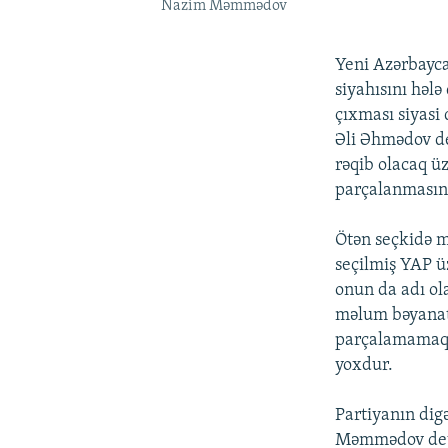
Nazim Məmmədov
Yeni Azərbayca
siyahısını həl
çıxması siyasi 
Əli Əhmədov de
rəqib olacaq üz
parçalanmasına
Ötən seçkidə m
seçilmiş YAP ü
onun da adı ol
məlum bəyanatı
parçalamamaq, 
yoxdur.
Partiyanın di
Məmmədov deyi