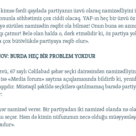
msə fərdi qaydada partiyanın üzvü olaraq namizədliyini i
i, onunla söhbətimiz çox ciddi olacaq. YAP-ın heç bir üzvü öz
liyə sürülən namizədin rəqibi ola bilməz! Onun buna ən azı
 çatmır! Belə olan halda o, dərk etməlidir ki, öz partiya yo
çox bütövlükdə partiyaya rəqib olur».
OV: BURDA HEÇ BİR PROBLEM YOXDUR
vü, 67 saylı Cəlilabad şəhər seçki dairəsindən namizədliyin
isə «Media forum» saytına açıqlamasında bildirib ki, yeni
qıdır. Müstəqil şəkildə seçkilərə qatılmamaq barədə parti
r:
yər namizəd verər. Bir partiyadan iki namizəd olanda nə ola
onu seçər. Həm də kimin nüfuzunun necə olduğu müəyyənləş
oxdur».