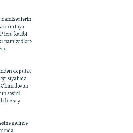
k namizədlərin
ərin ortaya
P icra katibi
kı namizədlərə
rin
sindən deputat
əyi siyahıda
Əli Əhmədovun
ın səsini
i bir şey
inə gəlincə,
amında