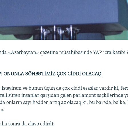
yında «Azərbaycan» qəzetinə müsahibəsində YAP icra katibi
: ONUNLA SÖHBƏTİMİZ ÇOX CİDDİ OLACAQ
stəyirəm və bunun üçün də çox ciddi əsaslar vardır ki, fərd
irəli sürən insanlar qarşıdan gələn parlament seçkilərində
da onların sayı həddən artıq az olacaq ki, bu barədə, bəlkə
».
ha sonra da əlavə edirdi: