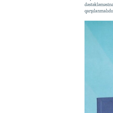
dəstəkləməsinə
qarşılanmalıdı