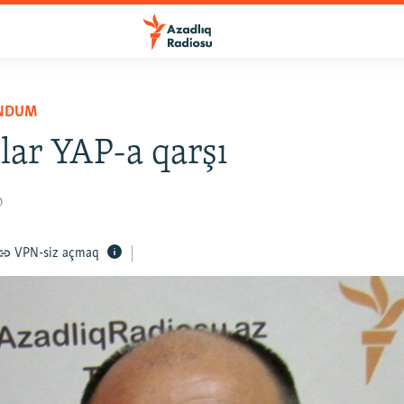
ENDUM
lar YAP-a qarşı
0
VPN-siz açmaq