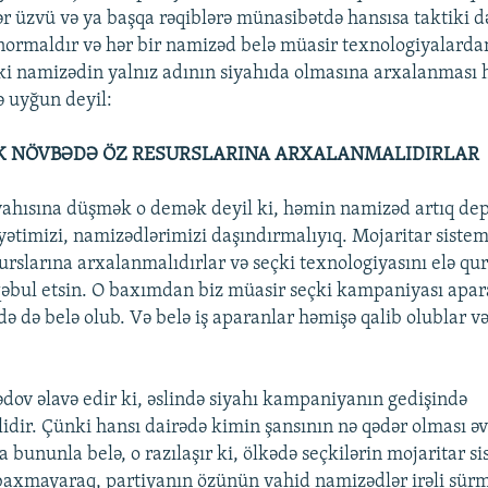
ər üzvü və ya başqa rəqiblərə münasibətdə hansısa taktiki də
u normaldır və hər bir namizəd belə müasir texnologiyalardan
ki namizədin yalnız adının siyahıda olmasına arxalanması 
 uyğun deyil:
K NÖVBƏDƏ ÖZ RESURSLARINA ARXALANMALIDIRLAR
yahısına düşmək o demək deyil ki, həmin namizəd artıq dep
yətimizi, namizədlərimizi daşındırmalıyıq. Mojaritar sistem
rslarına arxalanmalıdırlar və seçki texnologiyasını elə qur
əbul etsin. O baxımdan biz müasir seçki kampaniyası apa
ə də belə olub. Və belə iş aparanlar həmişə qalib olublar və
v əlavə edir ki, əslində siyahı kampaniyanın gedişində
dir. Çünki hansı dairədə kimin şansının nə qədər olması ə
bununla belə, o razılaşır ki, ölkədə seçkilərin mojaritar s
baxmayaraq, partiyanın özünün vahid namizədlər irəli sürm