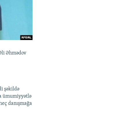
 Əli Əhmədov
i şəkildə
 ya ümumiyyətlə
, heç danışmağa