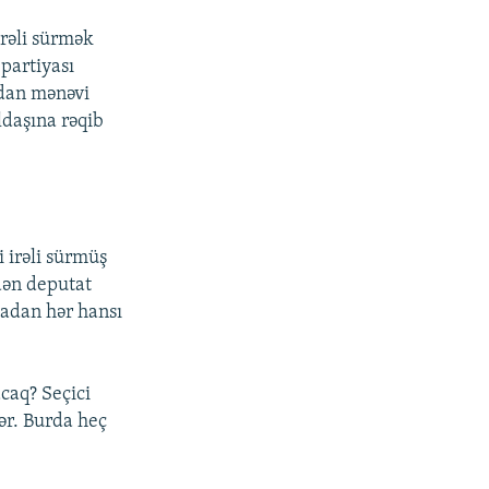
rəli sürmək
 partiyası
ndan mənəvi
ldaşına rəqib
i irəli sürmüş
dən deputat
yadan hər hansı
caq? Seçici
ər. Burda heç