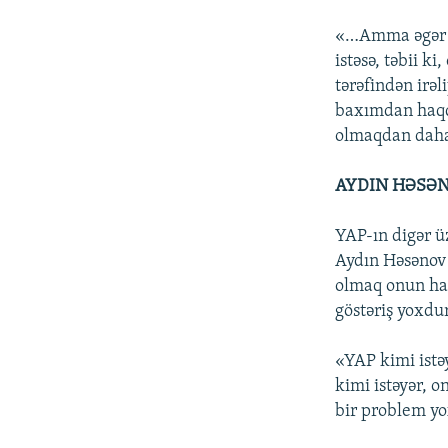
«…Amma əgər ki
istəsə, təbii k
tərəfindən irə
baxımdan haqqı
olmaqdan daha 
AYDIN HƏSƏN
YAP-ın digər üz
Aydın Həsənov 
olmaq onun haq
göstəriş yoxdu
«YAP kimi istə
kimi istəyər, 
bir problem y