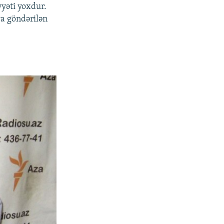
yyəti yoxdur.
a göndərilən