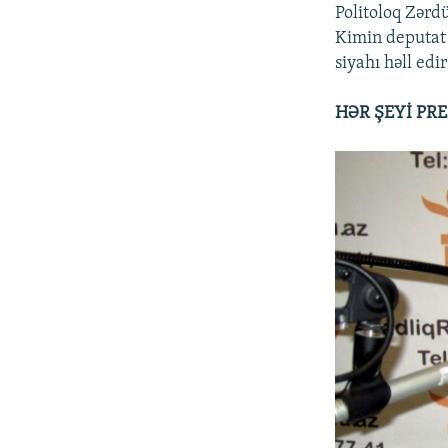
Politoloq Zərdü
Kimin deputat 
siyahı həll edir
HƏR ŞEYİ PR