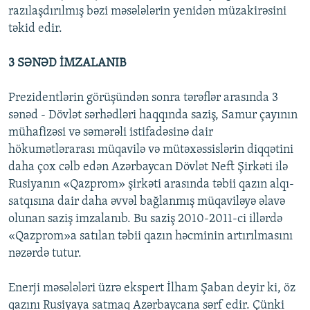
razılaşdırılmış bəzi məsələlərin yenidən müzakirəsini
təkid edir.
3 SƏNƏD İMZALANIB
Prezidentlərin görüşündən sonra tərəflər arasında 3
sənəd - Dövlət sərhədləri haqqında saziş, Samur çayının
mühafizəsi və səmərəli istifadəsinə dair
hökumətlərarası müqavilə və mütəxəssislərin diqqətini
daha çox cəlb edən Azərbaycan Dövlət Neft Şirkəti ilə
Rusiyanın «Qazprom» şirkəti arasında təbii qazın alqı-
satqısına dair daha əvvəl bağlanmış müqaviləyə əlavə
olunan saziş imzalanıb. Bu saziş 2010-2011-ci illərdə
«Qazprom»a satılan təbii qazın həcminin artırılmasını
nəzərdə tutur.
Enerji məsələləri üzrə ekspert İlham Şaban deyir ki, öz
qazını Rusiyaya satmaq Azərbaycana sərf edir. Çünki