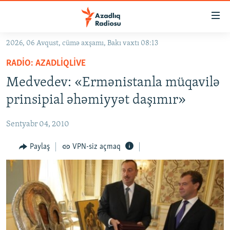
Keçid
linkləri
Əsas
2026, 06 Avqust, cümə axşamı, Bakı vaxtı 08:13
məzmuna
GÜNDƏM
RADIO: AZADLIQLIVE
qayıt
#İZAHLA
Əsas
Medvedev: «Ermənistanla müqavilə
KORRUPSIOMETR
naviqasiyaya
prinsipial əhəmiyyət daşımır»
qayıt
#ƏSLINDƏ
Axtarışa
Sentyabr 04, 2010
FƏRQƏ BAX
keç
QANUNI DOĞRU
Paylaş
VPN-siz açmaq
ARAŞDIRMA
MULTIMEDIA
RADIO ARXIV
VIDEO
HAQQIMIZDA
FOTOQALEREYA
OXU ZALI