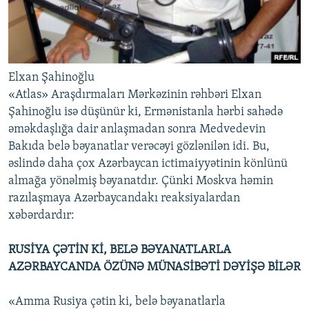
Elxan Şahinoğlu
«Atlas» Araşdırmaları Mərkəzinin rəhbəri Elxan
Şahinoğlu isə düşünür ki, Ermənistanla hərbi sahədə
əməkdaşlığa dair anlaşmadan sonra Medvedevin
Bakıda belə bəyanatlar verəcəyi gözlənilən idi. Bu,
əslində daha çox Azərbaycan ictimaiyyətinin könlünü
almağa yönəlmiş bəyanatdır. Çünki Moskva həmin
razılaşmaya Azərbaycandakı reaksiyalardan
xəbərdardır:
RUSİYA ÇƏTİN Kİ, BELƏ BƏYANATLARLA
AZƏRBAYCANDA ÖZÜNƏ MÜNASİBƏTİ DƏYİŞƏ BİLƏR
«Amma Rusiya çətin ki, belə bəyanatlarla