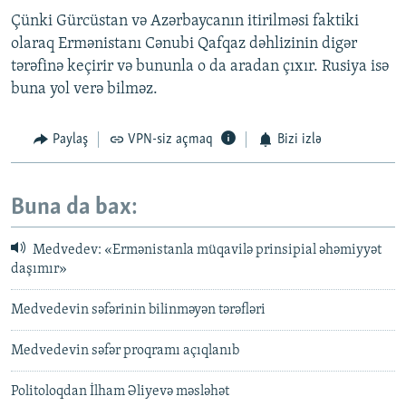
Çünki Gürcüstan və Azərbaycanın itirilməsi faktiki
olaraq Ermənistanı Cənubi Qafqaz dəhlizinin digər
tərəfinə keçirir və bununla o da aradan çıxır. Rusiya isə
buna yol verə bilməz.
Paylaş
VPN-siz açmaq
Bizi izlə
Buna da bax:
Medvedev: «Ermənistanla müqavilə prinsipial əhəmiyyət
daşımır»
Medvedevin səfərinin bilinməyən tərəfləri
Medvedevin səfər proqramı açıqlanıb
Politoloqdan İlham Əliyevə məsləhət