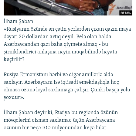
İlham Şaban
«Rusiyanın özündə ən çətin yerlərdən çıxan qazın maya
dəyəri 30 dollardan artıq deyil. Belə olan halda
Azərbaycandan qazı baha qiymətə almaq - bu
şirnikləndirici anlaşma nəyin müqabilində həyata
keçirilir?
Rusiya Ermənistanı hərbi və digər amillərlə əldə
saxlayır. Azərbaycanı isə iqtisadi əməkdaşlıqla heç
olmasa özünə loyal saxlamağa çalışır. Çünki başqa yolu
yoxdur».
İlham Şaban deyir ki, Rusiya bu regionda özünün
mövqelərini qismən saxlamaq üçün Azərbaycana
özünün bir neçə 100 milyonundan keçə bilər.