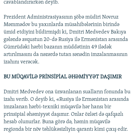
cavablandırarkən deyib.
Prezident Administrasiyasının şöbə müdiri Novruz
Məmmədov bu yaxınlarda müsahibələrinin birində
ümid etdiyini bildirmişdi ki, Dmitri Medvedev Bakıya
gələndə avqustun 20-də Rusiya ilə Ermənistan arasında
Gümrüdəki hərbi bazanın müddətinin 49 ilədək
artırılmasını da nəzərdə tutan sənədin imzalanmasının
izahını verəcək.
BU MÜQAVİLƏ PRİNSİPİAL ƏHƏMİYYƏT DAŞIMIR
Dmitri Medvedev ona ünvanlanan sualların fonunda bu
izahı verib. O deyib ki, «Rusiya ilə Ermənistan arasında
imzalanan hərbi-texniki müqavilə hər hansı bir
prinsipial əhəmiyyət daşımır. Onlar özləri də qafqazlı
hesab olunurlar. Buna görə də, həmin müqavilə
regionda bir növ təhlükəsizliyin qarantı kimi çıxış edir.