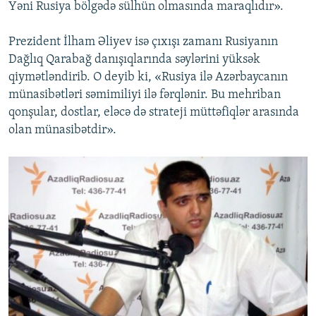
Yəni Rusiya bölgədə sülhün olmasında maraqlıdır».
Prezident İlham Əliyev isə çıxışı zamanı Rusiyanın
Dağlıq Qarabağ danışıqlarında səylərini yüksək
qiymətləndirib. O deyib ki, «Rusiya ilə Azərbaycanın
münasibətləri səmimiliyi ilə fərqlənir. Bu mehriban
qonşular, dostlar, eləcə də strateji müttəfiqlər arasında
olan münasibətdir».