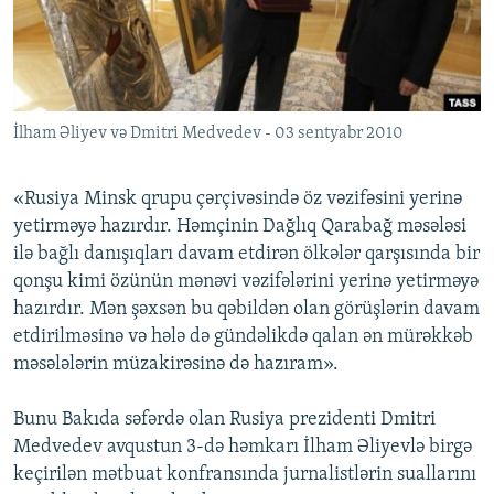
İNFOQRAFIKA
AZƏRBAYCAN ƏDƏBIYYATI KITABXANASI
MISSIYAMIZ
BIZI IZLƏ
KARIKATURA
İSLAM VƏ DEMOKRATIYA
PEŞƏ ETIKASI VƏ JURNALISTIKA STANDARTLARIMIZ
İZ - MƏDƏNIYYƏT PROQRAMI
MATERIALLARIMIZDAN ISTIFADƏ
İlham Əliyev və Dmitri Medvedev - 03 sentyabr 2010
AZADLIQRADIOSU MOBIL TELEFONUNUZDA
RFE/RL-in bütün saytları
BIZIMLƏ ƏLAQƏ
«Rusiya Minsk qrupu çərçivəsində öz vəzifəsini yerinə
XƏBƏR BÜLLETENLƏRIMIZ
yetirməyə hazırdır. Həmçinin Dağlıq Qarabağ məsələsi
ilə bağlı danışıqları davam etdirən ölkələr qarşısında bir
qonşu kimi özünün mənəvi vəzifələrini yerinə yetirməyə
hazırdır. Mən şəxsən bu qəbildən olan görüşlərin davam
etdirilməsinə və hələ də gündəlikdə qalan ən mürəkkəb
məsələlərin müzakirəsinə də hazıram».
Bunu Bakıda səfərdə olan Rusiya prezidenti Dmitri
Medvedev avqustun 3-də həmkarı İlham Əliyevlə birgə
keçirilən mətbuat konfransında jurnalistlərin suallarını