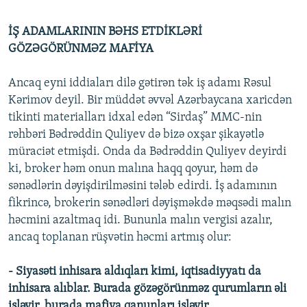
İŞ ADAMLARININ BƏHS ETDİKLƏRİ
GÖZƏGÖRÜNMƏZ MAFİYA
Ancaq eyni iddiaları dilə gətirən tək iş adamı Rəsul
Kərimov deyil. Bir müddət əvvəl Azərbaycana xaricdən
tikinti materialları idxal edən “Sirdaş” MMC-nin
rəhbəri Bədrəddin Quliyev də bizə oxşar şikayətlə
müraciət etmişdi. Onda da Bədrəddin Quliyev deyirdi
ki, broker həm onun malına haqq qoyur, həm də
sənədlərin dəyişdirilməsini tələb edirdi. İş adamının
fikrincə, brokerin sənədləri dəyişməkdə məqsədi malın
həcmini azaltmaq idi. Bununla malın vergisi azalır,
ancaq toplanan rüşvətin həcmi artmış olur:
- Siyasəti inhisara aldıqları kimi, iqtisadiyyatı da
inhisara alıblar. Burada gözəgörünməz qurumların əli
işləyir, burada mafiya qanunları işləyir.