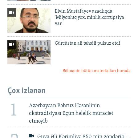
Elvin Mustafayev azadlıqda:
'Milyonluq yox, minlik korrupsiya
var'
Gürcüstan ali təhsili pulsuz etdi
Bölmənin bütün materialları burada
Çox izlənən
1
Azərbaycan Bəhruz Həsənlinin
ekstradisiyası üçün hələlik müraciət
etməyib
'Guya Əli Kərimliyə 850 min göndərib' –