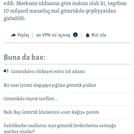
edib. Mərkəzin iddiasına görə məlum olub ki, təqribən
10 milyard manatlıq mal gömrükdə qeydiyyatdan
gizlədilib.
Paylaş
VPN-siz açmaq
Bizi izlə
Buna da bax:
Gomrukden shikayet eden ish adami
Bir saat iyirmi dəqiqəyə yığılan gömrük pulları
Gömrükdə rüşvət tarifləri...
Bakı Baş Gömrük İdarəsinin «sarı kağız» parolu
Sahibkarlar mallarını niyə gömrük brokerlərinə satmağa
məcbur olurlar?