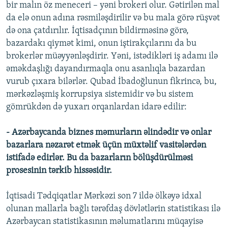
bir malın öz meneceri – yəni brokeri olur. Gətirilən mal
da elə onun adına rəsmiləşdirilir və bu mala görə rüşvət
də ona çatdırılır. İqtisadçının bildirməsinə görə,
bazardakı qiymət kimi, onun iştirakçılarını da bu
brokerlər müəyyənləşdirir. Yəni, istədikləri iş adamı ilə
əməkdaşlığı dayandırmaqla onu asanlıqla bazardan
vurub çıxara bilərlər. Qubad İbadoğlunun fikrincə, bu,
mərkəzləşmiş korrupsiya sistemidir və bu sistem
gömrükdən də yuxarı orqanlardan idarə edilir:
- Azərbaycanda biznes məmurların əlindədir və onlar
bazarlara nəzarət etmək üçün müxtəlif vasitələrdən
istifadə edirlər. Bu da bazarların bölüşdürülməsi
prosesinin tərkib hissəsidir.
İqtisadi Tədqiqatlar Mərkəzi son 7 ildə ölkəyə idxal
olunan mallarla bağlı tərəfdaş dövlətlərin statistikası ilə
Azərbaycan statistikasının məlumatlarını müqayisə