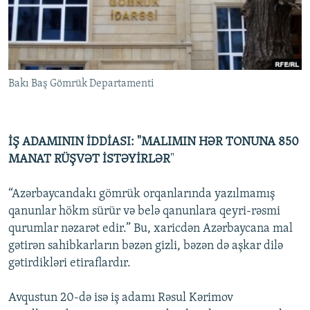
İNFOQRAFIKA
AZƏRBAYCAN ƏDƏBIYYATI KITABXANASI
MISSIYAMIZ
BIZI IZLƏ
KARIKATURA
İSLAM VƏ DEMOKRATIYA
PEŞƏ ETIKASI VƏ JURNALISTIKA STANDARTLARIMIZ
İZ - MƏDƏNIYYƏT PROQRAMI
MATERIALLARIMIZDAN ISTIFADƏ
Bakı Baş Gömrük Departamenti
AZADLIQRADIOSU MOBIL TELEFONUNUZDA
RFE/RL-in bütün saytları
BIZIMLƏ ƏLAQƏ
XƏBƏR BÜLLETENLƏRIMIZ
İŞ ADAMININ İDDİASI: "MALIMIN HƏR TONUNA 850
MANAT RÜŞVƏT İSTƏYİRLƏR
"
“Azərbaycandakı gömrük orqanlarında yazılmamış
qanunlar hökm sürür və belə qanunlara qeyri-rəsmi
qurumlar nəzarət edir.” Bu, xaricdən Azərbaycana mal
gətirən sahibkarların bəzən gizli, bəzən də aşkar dilə
gətirdikləri etiraflardır.
Avqustun 20-də isə iş adamı Rəsul Kərimov