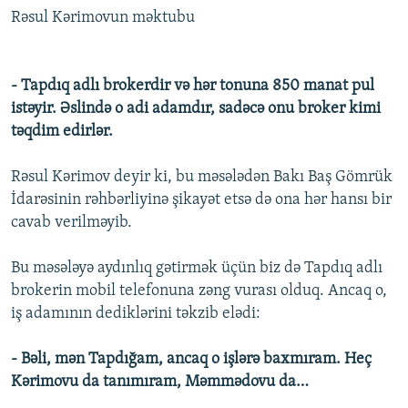
Rəsul Kərimovun məktubu
- Tapdıq adlı brokerdir və hər tonuna 850 manat pul
istəyir. Əslində o adi adamdır, sadəcə onu broker kimi
təqdim edirlər.
Rəsul Kərimov deyir ki, bu məsələdən Bakı Baş Gömrük
İdarəsinin rəhbərliyinə şikayət etsə də ona hər hansı bir
cavab verilməyib.
Bu məsələyə aydınlıq gətirmək üçün biz də Tapdıq adlı
brokerin mobil telefonuna zəng vurası olduq. Ancaq o,
iş adamının dediklərini təkzib elədi:
- Bəli, mən Tapdığam, ancaq o işlərə baxmıram. Heç
Kərimovu da tanımıram, Məmmədovu da…