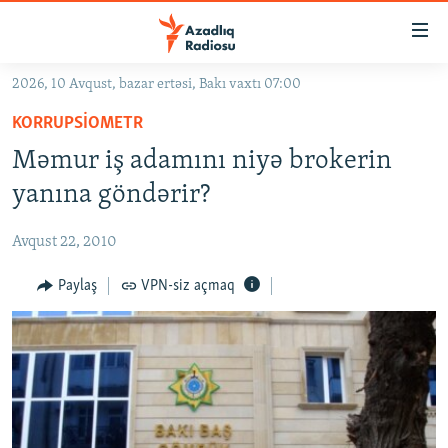
Keçid
linkləri
Əsas
2026, 10 Avqust, bazar ertəsi, Bakı vaxtı 07:00
məzmuna
GÜNDƏM
KORRUPSIOMETR
qayıt
#İZAHLA
Əsas
Məmur iş adamını niyə brokerin
KORRUPSIOMETR
naviqasiyaya
yanına göndərir?
qayıt
#ƏSLINDƏ
Axtarışa
Avqust 22, 2010
FƏRQƏ BAX
keç
QANUNI DOĞRU
Paylaş
VPN-siz açmaq
ARAŞDIRMA
MULTIMEDIA
RADIO ARXIV
VIDEO
HAQQIMIZDA
FOTOQALEREYA
OXU ZALI