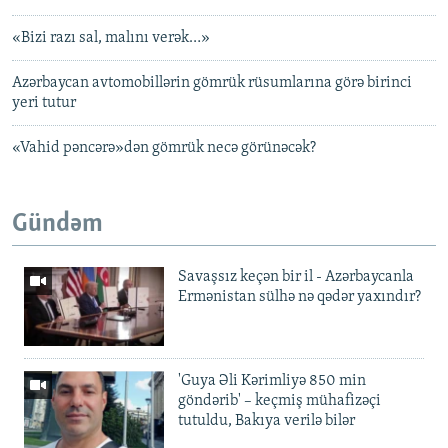
«Bizi razı sal, malını verək…»
Azərbaycan avtomobillərin gömrük rüsumlarına görə birinci
yeri tutur
«Vahid pəncərə»dən gömrük necə görünəcək?
Gündəm
Savaşsız keçən bir il - Azərbaycanla
Ermənistan sülhə nə qədər yaxındır?
'Guya Əli Kərimliyə 850 min
göndərib' – keçmiş mühafizəçi
tutuldu, Bakıya verilə bilər