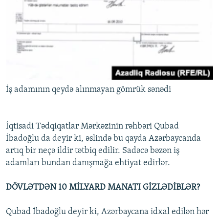
İş adamının qeydə alınmayan gömrük sənədi
İqtisadi Tədqiqatlar Mərkəzinin rəhbəri Qubad
İbadoğlu da deyir ki, əslində bu qayda Azərbaycanda
artıq bir neçə ildir tətbiq edilir. Sadəcə bəzən iş
adamları bundan danışmağa ehtiyat edirlər.
DÖVLƏTDƏN 10 MİLYARD MANATI GİZLƏDİBLƏR?
Qubad İbadoğlu deyir ki, Azərbaycana idxal edilən hər