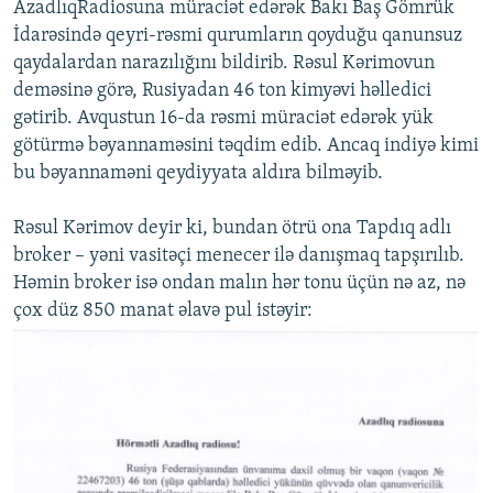
AzadlıqRadiosuna müraciət edərək Bakı Baş Gömrük
İdarəsində qeyri-rəsmi qurumların qoyduğu qanunsuz
qaydalardan narazılığını bildirib. Rəsul Kərimovun
deməsinə görə, Rusiyadan 46 ton kimyəvi həlledici
gətirib. Avqustun 16-da rəsmi müraciət edərək yük
götürmə bəyannaməsini təqdim edib. Ancaq indiyə kimi
bu bəyannaməni qeydiyyata aldıra bilməyib.
Rəsul Kərimov deyir ki, bundan ötrü ona Tapdıq adlı
broker – yəni vasitəçi menecer ilə danışmaq tapşırılıb.
Həmin broker isə ondan malın hər tonu üçün nə az, nə
çox düz 850 manat əlavə pul istəyir: