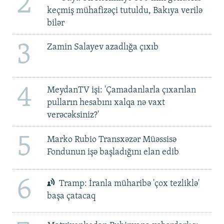
2
keçmiş mühafizəçi tutuldu, Bakıya verilə
bilər
3
Zamin Salayev azadlığa çıxıb
4
MeydanTV işi: 'Çamadanlarla çıxarılan
pulların hesabını xalqa nə vaxt
verəcəksiniz?'
5
Marko Rubio Transxəzər Müəssisə
Fondunun işə başladığını elan edib
6
Tramp: İranla müharibə 'çox tezliklə'
başa çatacaq