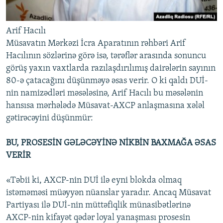
Arif Hacılı
Müsavatın Mərkəzi İcra Aparatının rəhbəri Arif
Hacılının sözlərinə görə isə, tərəflər arasında sonuncu
görüş yaxın vaxtlarda razılaşdırılımış dairələrin sayının
80-ə çatacağını düşünməyə əsas verir. O ki qaldı DUİ-
nin namizədləri məsələsinə, Arif Hacılı bu məsələnin
hansısa mərhələdə Müsavat-AXCP anlaşmasına xələl
gətirəcəyini düşünmür:
BU, PROSESİN GƏLƏCƏYİNƏ NİKBİN BAXMAĞA ƏSAS
VERİR
«Təbii ki, AXCP-nin DUİ ilə eyni blokda olmaq
istəməməsi müəyyən nüanslar yaradır. Ancaq Müsavat
Partiyası ilə DUİ-nin müttəfiqlik münasibətlərinə
AXCP-nin kifayət qədər loyal yanaşması prosesin