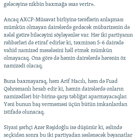
gələcəyinə nikbin baxmağa əsas verir».
Ancaq AXCP-Müsavat birliyinə tərəflərin anlaşması
mümkün olmayan dairələrdə gedəcək mübarizənin də
xələl gətirə biləcəyini söyləyənlər var. Hər iki partiyanın
rəhbərləri də etiraf edirlər ki, təxminən 5-6 dairədə
vahid namizəd məsələsini həll etmək mümkün
olmayacaq. Ona görə də həmin dairələrdə hərənin öz
namizədi olacaq.
Buna baxmayaraq, həm Arif Hacılı, həm də Fuad
Qəhrəmanlı hesab edir ki, həmin dairələrdə onların
namizədləri bir-birinə qarşı təbliğat aparmayacaqlar.
Yəni bunun baş verməməsi üçün bütün imkanlardan
istifadə olunacaq.
Siyasi şərhçi Azər Rəşidoğlu isə düşünür ki, əslində
seçkidən sonra bu iki partiyadan səslənəcək bəyanatlar