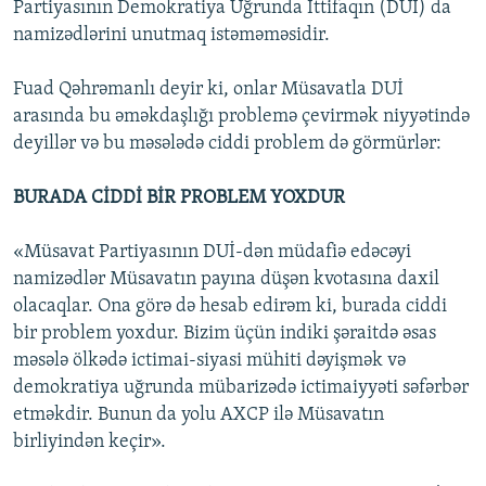
Partiyasının Demokratiya Uğrunda İttifaqın (DUİ) da
namizədlərini unutmaq istəməməsidir.
Fuad Qəhrəmanlı deyir ki, onlar Müsavatla DUİ
arasında bu əməkdaşlığı problemə çevirmək niyyətində
deyillər və bu məsələdə ciddi problem də görmürlər:
BURADA CİDDİ BİR PROBLEM YOXDUR
«Müsavat Partiyasının DUİ-dən müdafiə edəcəyi
namizədlər Müsavatın payına düşən kvotasına daxil
olacaqlar. Ona görə də hesab edirəm ki, burada ciddi
bir problem yoxdur. Bizim üçün indiki şəraitdə əsas
məsələ ölkədə ictimai-siyasi mühiti dəyişmək və
demokratiya uğrunda mübarizədə ictimaiyyəti səfərbər
etməkdir. Bunun da yolu AXCP ilə Müsavatın
birliyindən keçir».