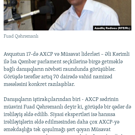
İNFOQRAFIKA
AZƏRBAYCAN ƏDƏBIYYATI KITABXANASI
MISSIYAMIZ
BIZI IZLƏ
KARIKATURA
İSLAM VƏ DEMOKRATIYA
PEŞƏ ETIKASI VƏ JURNALISTIKA STANDARTLARIMIZ
İZ - MƏDƏNIYYƏT PROQRAMI
MATERIALLARIMIZDAN ISTIFADƏ
Fuad Qəhrəmanlı
AZADLIQRADIOSU MOBIL TELEFONUNUZDA
RFE/RL-in bütün saytları
BIZIMLƏ ƏLAQƏ
Avqustun 17-də AXCP və Müsavat liderləri – Əli Kərimli
XƏBƏR BÜLLETENLƏRIMIZ
ilə İsa Qəmbər parlament seçkilərinə birgə getməklə
bağlı danışıqların növbəti raundunda görüşüblər.
Görüşdə tərəflər artıq 70 dairədə vahid namizəd
məsələsini konkret razılaşıblar.
Danışıqların iştirakçılarından biri - AXCP sədrinin
müavini Fuad Qəhrəmanlı deyir ki, görüşdə bir qədər də
irəliləyiş əldə edilib. Siyasi ekspertləri isə hansısa
irəliləyişlərin əldə edilməsindən daha çox AXCP-yə
əməkdaşlığa tək qoşulmağı şərt qoyan Müsavat