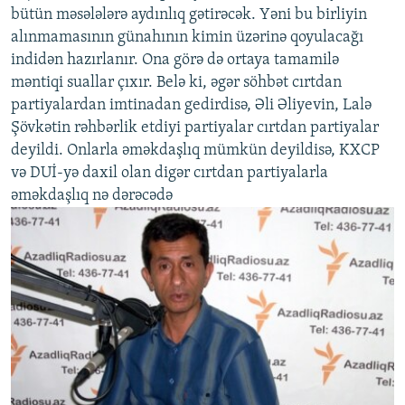
bütün məsələlərə aydınlıq gətirəcək. Yəni bu birliyin
alınmamasının günahının kimin üzərinə qoyulacağı
indidən hazırlanır. Ona görə də ortaya tamamilə
məntiqi suallar çıxır. Belə ki, əgər söhbət cırtdan
partiyalardan imtinadan gedirdisə, Əli Əliyevin, Lalə
Şövkətin rəhbərlik etdiyi partiyalar cırtdan partiyalar
deyildi. Onlarla əməkdaşlıq mümkün deyildisə, KXCP
və DUİ-yə daxil olan digər cırtdan partiyalarla
əməkdaşlıq nə dərəcədə