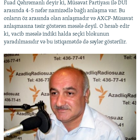
Fuad Qəhrəmanlı deyir ki, Müsavat Partiyası ilə DUİ
arasında 4-5 nəfər namizədlə bağlı anlaşma var. Bu
onların öz arasında olan anlaşmadır və AXCP-Müsavat
anlaşmasına təsir göstərən məsələ deyil. O hesab edir
ki, vacib məsələ indiki halda seçki blokunun
yaradılmasıdır və bu istiqamətdə də səylər göstərilir.