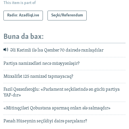
This item is part of
Radio: AzadliqLive
Seçki/Referendum
Buna da bax:
Əli Kərimli ilə İsa Qəmbər 70 dairədə razılaşdılar
Partiya namizədləri necə müəyyənləşir?
Müxalifət 125 namizəd tapmayacaq?
Fazil Qəzənfəroğlu: «Parlament seçkilərində ən güclü partiya
YAP-dır»
«Mitinqçiləri Qobustana aparmaq onları ələ salmaqdır»
Pənah Hüseynin seçildiyi dairə parçalanır?