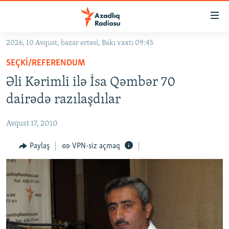
Keçid
linkləri
Əsas
2026, 10 Avqust, bazar ertəsi, Bakı vaxtı 09:45
məzmuna
GÜNDƏM
SEÇKI/REFERENDUM
qayıt
#İZAHLA
Əsas
Əli Kərimli ilə İsa Qəmbər 70
KORRUPSIOMETR
naviqasiyaya
dairədə razılaşdılar
qayıt
#ƏSLINDƏ
Axtarışa
Avqust 17, 2010
FƏRQƏ BAX
keç
QANUNI DOĞRU
Paylaş
VPN-siz açmaq
ARAŞDIRMA
MULTIMEDIA
RADIO ARXIV
VIDEO
HAQQIMIZDA
FOTOQALEREYA
OXU ZALI