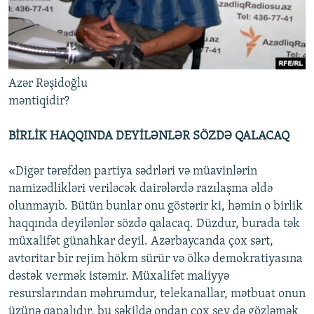
Azər Rəşidoğlu
məntiqidir?
BİRLİK HAQQINDA DEYİLƏNLƏR SÖZDƏ QALACAQ
«Digər tərəfdən partiya sədrləri və müavinlərin
namizədlikləri veriləcək dairələrdə razılaşma əldə
olunmayıb. Bütün bunlar onu göstərir ki, həmin o birlik
haqqında deyilənlər sözdə qalacaq. Düzdur, burada tək
müxalifət günahkar deyil. Azərbaycanda çox sərt,
avtoritar bir rejim hökm sürür və ölkə demokratiyasına
dəstək vermək istəmir. Müxalifət maliyyə
resurslarından məhrumdur, telekanallar, mətbuat onun
üzünə qapalıdır, bu şəkildə ondan çox şey də gözləmək