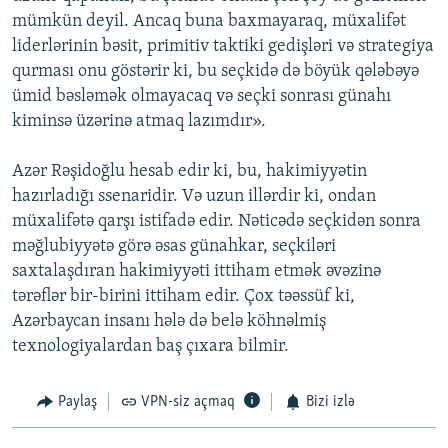
mümkün deyil. Ancaq buna baxmayaraq, müxalifət
liderlərinin bəsit, primitiv taktiki gedişləri və strategiya
qurması onu göstərir ki, bu seçkidə də böyük qələbəyə
ümid bəsləmək olmayacaq və seçki sonrası günahı
kiminsə üzərinə atmaq lazımdır».
Azər Rəşidoğlu hesab edir ki, bu, hakimiyyətin
hazırladığı ssenaridir. Və uzun illərdir ki, ondan
müxalifətə qarşı istifadə edir. Nəticədə seçkidən sonra
məğlubiyyətə görə əsas günahkar, seçkiləri
saxtalaşdıran hakimiyyəti ittiham etmək əvəzinə
tərəflər bir-birini ittiham edir. Çox təəssüf ki,
Azərbaycan insanı hələ də belə köhnəlmiş
texnologiyalardan baş çıxara bilmir.
Paylaş
VPN-siz açmaq
Bizi izlə