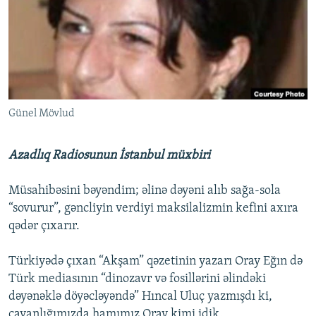
İNFOQRAFIKA
AZƏRBAYCAN ƏDƏBIYYATI KITABXANASI
MISSIYAMIZ
BIZI IZLƏ
KARIKATURA
İSLAM VƏ DEMOKRATIYA
PEŞƏ ETIKASI VƏ JURNALISTIKA STANDARTLARIMIZ
İZ - MƏDƏNIYYƏT PROQRAMI
MATERIALLARIMIZDAN ISTIFADƏ
AZADLIQRADIOSU MOBIL TELEFONUNUZDA
RFE/RL-in bütün saytları
Günel Mövlud
BIZIMLƏ ƏLAQƏ
XƏBƏR BÜLLETENLƏRIMIZ
Azadlıq Radiosunun İstanbul müxbiri
Müsahibəsini bəyəndim; əlinə dəyəni alıb sağa-sola
“sovurur”, gəncliyin verdiyi maksilalizmin kefini axıra
qədər çıxarır.
Türkiyədə çıxan “Akşam” qəzetinin yazarı Oray Eğın də
Türk mediasının “dinozavr və fosillərini əlindəki
dəyənəklə döyəcləyəndə” Hıncal Uluç yazmışdı ki,
cavanlığımızda hamımız Oray kimi idik.