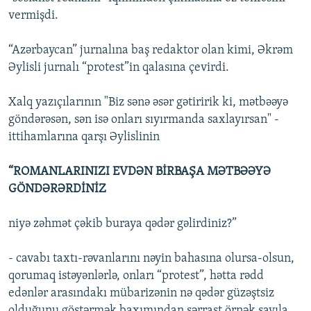
vermişdi.
“Azərbaycan” jurnalına baş redaktor olan kimi, Əkrəm
Əylisli jurnalı “protest”in qalasına çevirdi.
Xalq yazıçılarının "Biz sənə əsər gətiririk ki, mətbəəyə
göndərəsən, sən isə onları sıyırmanda saxlayırsan" -
ittihamlarına qarşı Əylislinin
“ROMANLARINIZI EVDƏN BİRBAŞA MƏTBƏƏYƏ
GÖNDƏRƏRDİNİZ
niyə zəhmət çəkib buraya qədər gəlirdiniz?”
- cavabı taxtı-rəvanlarını nəyin bahasına olursa-olsun,
qorumaq istəyənlərlə, onları “protest”, hətta rədd
edənlər arasındakı mübarizənin nə qədər güzəştsiz
olduğunu göstərmək baxımından sərrast örnək sayıla