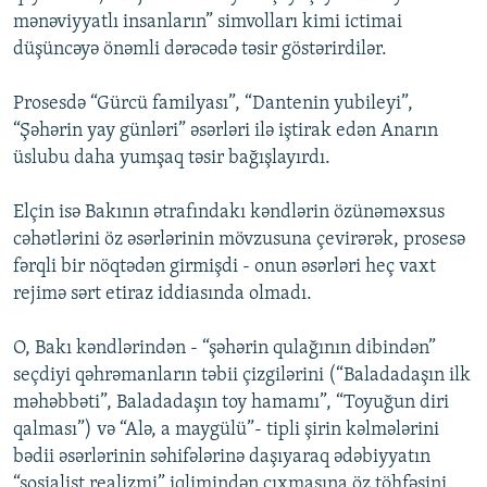
mənəviyyatlı insanların” simvolları kimi ictimai
düşüncəyə önəmli dərəcədə təsir göstərirdilər.
Prosesdə “Gürcü familyası”, “Dantenin yubileyi”,
“Şəhərin yay günləri” əsərləri ilə iştirak edən Anarın
üslubu daha yumşaq təsir bağışlayırdı.
Elçin isə Bakının ətrafındakı kəndlərin özünəməxsus
cəhətlərini öz əsərlərinin mövzusuna çevirərək, prosesə
fərqli bir nöqtədən girmişdi - onun əsərləri heç vaxt
rejimə sərt etiraz iddiasında olmadı.
O, Bakı kəndlərindən - “şəhərin qulağının dibindən”
seçdiyi qəhrəmanların təbii çizgilərini (“Baladadaşın ilk
məhəbbəti”, Baladadaşın toy hamamı”, “Toyuğun diri
qalması”) və “Alə, a maygülü”- tipli şirin kəlmələrini
bədii əsərlərinin səhifələrinə daşıyaraq ədəbiyyatın
“sosialist realizmi” iqlimindən çıxmasına öz töhfəsini