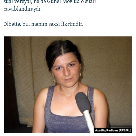
sual verəydi, nə də Günel Mövlud o sualı
cavablandıraydı.
Əlbəttə, bu, mənim şəxsi fikrimdir.