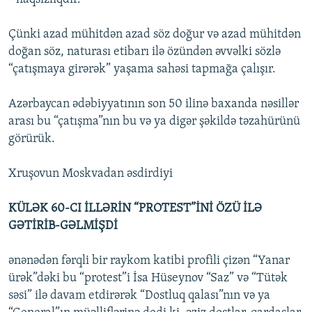
Çünki azad mühitdən azad söz doğur və azad mühitdən
doğan söz, naturası etibarı ilə özündən əvvəlki sözlə
“çatışmaya girərək” yaşama sahəsi tapmağa çalışır.
Azərbaycan ədəbiyyatının son 50 ilinə baxanda nəsillər
arası bu “çatışma”nın bu və ya digər şəkildə təzahürünü
görürük.
Xruşovun Moskvadan əsdirdiyi
KÜLƏK 60-CI İLLƏRİN “PROTEST”İNİ ÖZÜ İLƏ
GƏTİRİB-GƏLMİŞDİ
ənənədən fərqli bir raykom katibi profili çizən “Yanar
ürək”dəki bu “protest”i İsa Hüseynov “Saz” və “Tütək
səsi” ilə davam etdirərək “Dostluq qalası”nın və ya