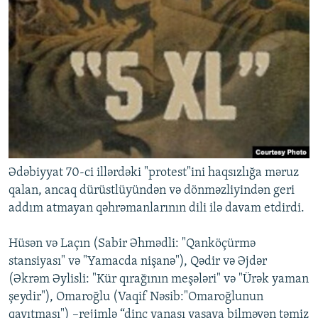
Ədəbiyyat 70-ci illərdəki "protest"ini haqsızlığa məruz
qalan, ancaq dürüstlüyündən və dönməzliyindən geri
addım atmayan qəhrəmanlarının dili ilə davam etdirdi.
Hüsən və Laçın (Sabir Əhmədli: "Qanköçürmə
stansiyası" və "Yamacda nişanə"), Qədir və Əjdər
(Əkrəm Əylisli: "Kür qırağının meşələri" və "Ürək yaman
şeydir"), Omaroğlu (Vaqif Nəsib:"Omaroğlunun
qayıtması") –rejimlə “dinc yanaşı yaşaya bilməyən təmiz