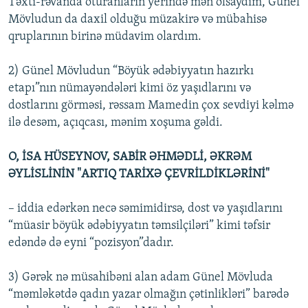
Təxti-rəvanda oturanların yerində mən olsaydım, Günel
Mövludun da daxil olduğu müzakirə və mübahisə
qruplarının birinə müdavim olardım.
2) Günel Mövludun “Böyük ədəbiyyatın hazırkı
etapı”nın nümayəndələri kimi öz yaşıdlarını və
dostlarını görməsi, rəssam Mamedin çox sevdiyi kəlmə
ilə desəm, açıqcası, mənim xoşuma gəldi.
O, İSA HÜSEYNOV, SABİR ƏHMƏDLİ, ƏKRƏM
ƏYLİSLİNİN "ARTIQ TARİXƏ ÇEVRİLDİKLƏRİNİ"
– iddia edərkən necə səmimidirsə, dost və yaşıdlarını
“müasir böyük ədəbiyyatın təmsilçiləri” kimi təfsir
edəndə də eyni “pozisyon”dadır.
3) Gərək nə müsahibəni alan adam Günel Mövluda
“məmləkətdə qadın yazar olmağın çətinlikləri” barədə