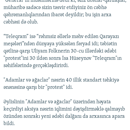
“General”ın müəlliflərinə dedi ki, əziz dostlar-qardaşlar,
müharibə sadəcə sizin təsvir etdiyiniz ön cəbhə
qəhrəmanlıqlarından ibarət deyildir; bu işin arxa
cəbhəsi də olub.
“Teleqram” isə “rəhmsiz əllərlə məhv edilən Qarayazı
meşələri”ndən dünyaya yüksələn fəryad idi; təbiətin
qətlinə qarşı Uliyam Folknerin 30-cu illərdəki ədəbi
"protest"ini 30 ildən sonra İsa Hüseynov "Teleqram"ın
səhifələrində gerçəkləşdirirdi.
"Adamlar və ağaclar" nəsrin 40 illik standart təhkiyə
ənənəsinə qarşı bir "protest" idi.
Əylislinin "Adamlar və ağaclar" üzərindən həyata
keçirdiyi aksiya nəsrin iqlimini dəyişdirməklə qalmayıb
özündən sonrakı yeni ədəbi dalğanı da arxasınca apara
bildi.