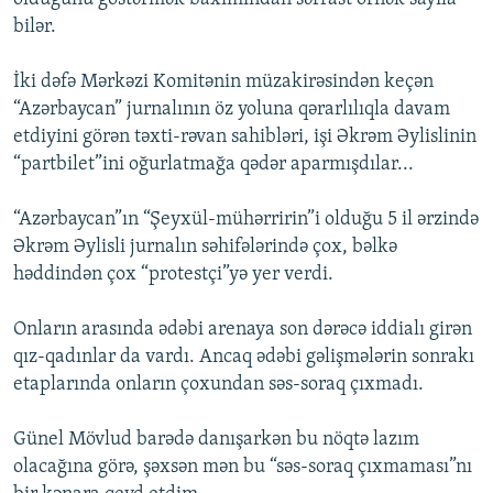
bilər.
İki dəfə Mərkəzi Komitənin müzakirəsindən keçən
“Azərbaycan” jurnalının öz yoluna qərarlılıqla davam
etdiyini görən təxti-rəvan sahibləri, işi Əkrəm Əylislinin
“partbilet”ini oğurlatmağa qədər aparmışdılar...
“Azərbaycan”ın “Şeyxül-mühərririn”i olduğu 5 il ərzində
Əkrəm Əylisli jurnalın səhifələrində çox, bəlkə
həddindən çox “protestçi”yə yer verdi.
Onların arasında ədəbi arenaya son dərəcə iddialı girən
qız-qadınlar da vardı. Ancaq ədəbi gəlişmələrin sonrakı
etaplarında onların çoxundan səs-soraq çıxmadı.
Günel Mövlud barədə danışarkən bu nöqtə lazım
olacağına görə, şəxsən mən bu “səs-soraq çıxmaması”nı