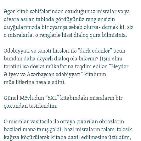
Əgər kitab səhifələrindən oxuduğunuz misralar və ya
divara asılan tabloda gördüyünüz rənglər sizin
duyğularınızda bir oyanışa səbəb olursa- demək ki, siz
o misralarla, o rənglərlə hissi dialoq qura bilmisiniz.
Ədəbiyyatı və sənəti hissləri ilə “dərk edənlər” üçün
bundan daha dəyərli dialoq ola bilərmi? (İşin elmi
tərəfini isə dövlət mükafatına təqdim edilən “Heydər
Əliyev və Azərbaycan ədəbiyyatı” kitabının
müəlliflərinə həvalə edin).
Günel Mövludun “5XL” kitabındakı misraların bir
çoxundan təsirləndim.
O misralar vasitəsilə ilə ortaya çıxarılan obrazların
bəziləri mənə tanış gəldi, bəzi misraların tələm-tələsik
kağıza köçürülərək kitaba daxil edilməsinə üzüldüm,