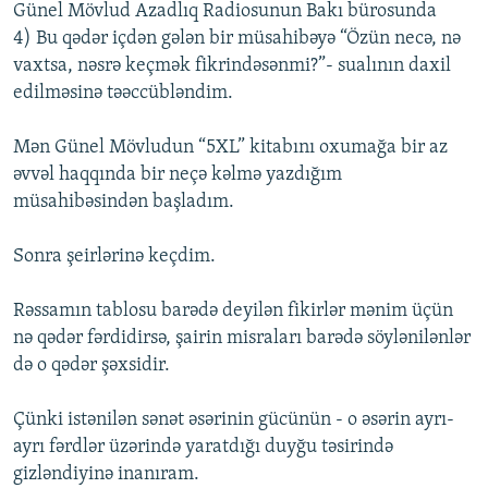
Günel Mövlud Azadlıq Radiosunun Bakı bürosunda
4) Bu qədər içdən gələn bir müsahibəyə “Özün necə, nə
vaxtsa, nəsrə keçmək fikrindəsənmi?”- sualının daxil
edilməsinə təəccübləndim.
Mən Günel Mövludun “5XL” kitabını oxumağa bir az
əvvəl haqqında bir neçə kəlmə yazdığım
müsahibəsindən başladım.
Sonra şeirlərinə keçdim.
Rəssamın tablosu barədə deyilən fikirlər mənim üçün
nə qədər fərdidirsə, şairin misraları barədə söylənilənlər
də o qədər şəxsidir.
Çünki istənilən sənət əsərinin gücünün - o əsərin ayrı-
ayrı fərdlər üzərində yaratdığı duyğu təsirində
gizləndiyinə inanıram.