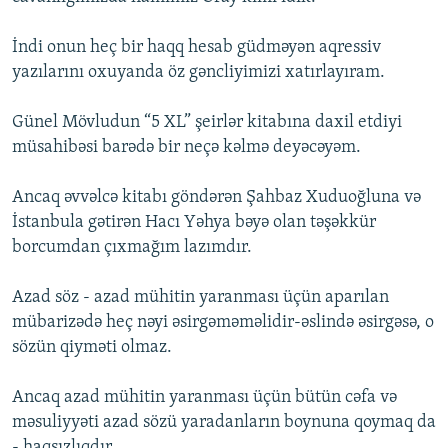
İndi onun heç bir haqq hesab güdməyən aqressiv
yazılarını oxuyanda öz gəncliyimizi xatırlayıram.
Günel Mövludun “5 XL” şeirlər kitabına daxil etdiyi
müsahibəsi barədə bir neçə kəlmə deyəcəyəm.
Ancaq əvvəlcə kitabı göndərən Şahbaz Xuduoğluna və
İstanbula gətirən Hacı Yəhya bəyə olan təşəkkür
borcumdan çıxmağım lazımdır.
Azad söz - azad mühitin yaranması üçün aparılan
mübarizədə heç nəyi əsirgəməməlidir-əslində əsirgəsə, o
sözün qiyməti olmaz.
Ancaq azad mühitin yaranması üçün bütün cəfa və
məsuliyyəti azad sözü yaradanların boynuna qoymaq da
- haqsızlıqdır.