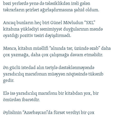
bəzi yerlərdə yenə də tələsiklikdən irəli gələn
təkrarların şeirləri ağırlaşdırmasına şahid oldum.
Ancaq bunların heç biri Günel Mövludun “5XL”
kitabına yüklədiyi səmimiyyət duyğularının məndə
oyatdığı pozitiv təsiri dəyişdirmədi.
Məncə, kitabın müəllifi “alnında tər, üzündə əzab” daha
çox yazmağa, daha çox çalışmağa davam etməlidir.
Ən güclü istedad alın təriylə dəstəklənməyəndə
yaradıcılıq marafonun müəyyən nöqtəsində tükənib
gedir.
Elə isə yaradıcılıq marafonu bir kitabdan yox, bir
ömürdən ibarətdir.
Əylislinin “Azərbaycan”da fürsət verdiyi bir çox