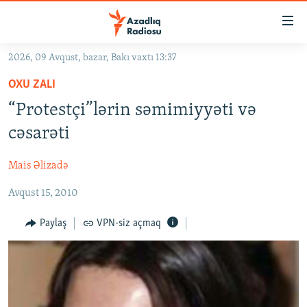
Keçid
linkləri
Əsas
2026, 09 Avqust, bazar, Bakı vaxtı 13:37
məzmuna
GÜNDƏM
OXU ZALI
qayıt
#İZAHLA
Əsas
“Protestçi”lərin səmimiyyəti və
KORRUPSIOMETR
naviqasiyaya
cəsarəti
qayıt
#ƏSLINDƏ
Axtarışa
Mais Əlizadə
FƏRQƏ BAX
keç
Avqust 15, 2010
QANUNI DOĞRU
ARAŞDIRMA
Paylaş
VPN-siz açmaq
MULTIMEDIA
RADIO ARXIV
VIDEO
HAQQIMIZDA
FOTOQALEREYA
OXU ZALI