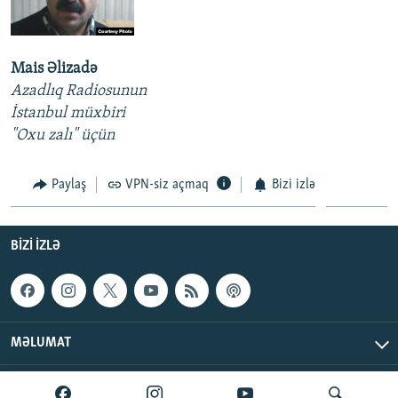
Mais Əlizadə
Azadlıq Radiosunun
İstanbul müxbiri
"Oxu zalı" üçün
Paylaş
VPN-siz açmaq
Bizi izlə
BIZI IZLƏ
MƏLUMAT
AzadlıqRadiosu © 2026 Inc. | Bütün hüquqlar qorunur