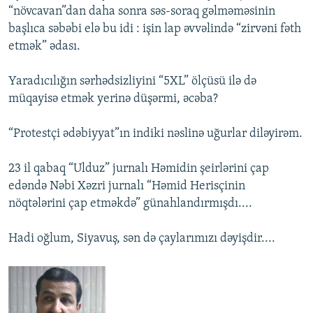
“növcavan”dan daha sonra səs-soraq gəlməməsinin
başlıca səbəbi elə bu idi : işin lap əvvəlində “zirvəni fəth
etmək” ədası.
Yaradıcılığın sərhədsizliyini “5XL” ölçüsü ilə də
müqayisə etmək yerinə düşərmi, əcəba?
“Protestçi ədəbiyyat”ın indiki nəslinə uğurlar diləyirəm.
23 il qabaq “Ulduz” jurnalı Həmidin şeirlərini çap
edəndə Nəbi Xəzri jurnalı “Həmid Herisçinin
nöqtələrini çap etməkdə” günahlandırmışdı....
Hadi oğlum, Siyavuş, sən də çaylarımızı dəyişdir....