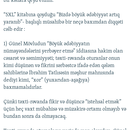
bir kənara qeyd etdim.
“5XL” kitabına qoyduğu “Bizdə böyük ədəbiyyat artıq
yaranıb”- başlıqlı müsahibə bir neçə baxımdan diqqəti
cəlb edir :
1) Günel Mövludun “Böyük ədəbiyyatın
nümayəndələrini yerbəyer etmə” iddiasına hakim olan
cəsarət və səmimiyyəti; təxti-rəvanda oturanlar onun
kimi düşünən və fikrini sərbəstcə ifadə edən qələm
sahiblərinə İbrahim Tatlısəsin məşhur mahnısında
dediyi kimi, “xor” (yuxarıdan-aşağıya)
baxmamalıdırlar.
Çünki təxti-rəvanda fikir və düşüncə “istehsal etmək”
üçün heç vaxt mübahisə və müzakirə ortamı olmayıb və
bundan sonra da olmayacaq.