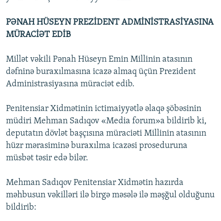
PƏNAH HÜSEYN PREZİDENT ADMİNİSTRASİYASINA
MÜRACİƏT EDİB
Millət vəkili Pənah Hüseyn Emin Millinin atasının
dəfninə buraxılmasına icazə almaq üçün Prezident
Administrasiyasına müraciət edib.
Penitensiar Xidmətinin ictimaiyyətlə əlaqə şöbəsinin
müdiri Mehman Sadıqov «Media forum»a bildirib ki,
deputatın dövlət başçısına müraciəti Millinin atasının
hüzr mərasiminə buraxılma icazəsi proseduruna
müsbət təsir edə bilər.
Mehman Sadıqov Penitensiar Xidmətin hazırda
məhbusun vəkilləri ilə birgə məsələ ilə məşğul olduğunu
bildirib: