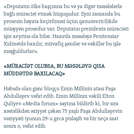
«Deputatın ölkə başçısına bu və ya digər məsələlərlə
bağlı müraciət etmək hüququdur. Eyni zamanda bu
prosesin həyata keçirilməsi üçün qanunvericilikdə
müəyyən prosedur var. Deputatın prezidentə müraciəti
işin xeyrinə ola bilər. Hazırda məsələyə Penitensiar
Xidmətdə baxılır, müvafiq şəxslər və vəkillər bu işlə
məşğuldurlar».
«MÜRACİƏT OLUBSA, BU MƏSƏLƏYƏ QISA
MÜDDƏTDƏ BAXILACAQ»
Həbsdə olan gənc bloqçu Emin Millinin atası Paşa
Abdullayev vəfat edib. Emin Millinin vəkili Elton
Quliyev «Media forum» saytına bildirib ki, bir sıra
xəstəlikdən əziyyət çəkən 75 yaşlı Paşa Abdullayevin
vəziyyəti iyunun 29-u gecə pisləşib və bir neçə saat
sonra o, vəfat edib.