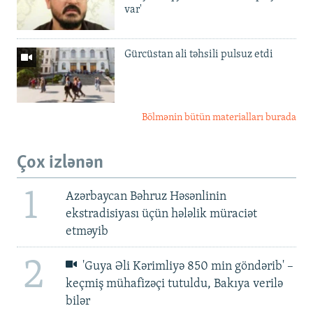
var'
Gürcüstan ali təhsili pulsuz etdi
Bölmənin bütün materialları burada
Çox izlənən
1
Azərbaycan Bəhruz Həsənlinin
ekstradisiyası üçün hələlik müraciət
etməyib
2
'Guya Əli Kərimliyə 850 min göndərib' –
keçmiş mühafizəçi tutuldu, Bakıya verilə
bilər