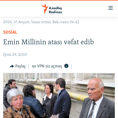
Keçid
linkləri
Əsas
2026, 10 Avqust, bazar ertəsi, Bakı vaxtı 06:42
məzmuna
GÜNDƏM
SOSIAL
qayıt
#İZAHLA
Əsas
Emin Millinin atası vəfat edib
KORRUPSIOMETR
naviqasiyaya
qayıt
İyun 29, 2010
#ƏSLINDƏ
Axtarışa
FƏRQƏ BAX
Paylaş
VPN-siz açmaq
keç
QANUNI DOĞRU
ARAŞDIRMA
MULTIMEDIA
RADIO ARXIV
VIDEO
HAQQIMIZDA
FOTOQALEREYA
OXU ZALI