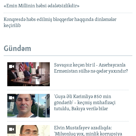
«Emin Millinin həbsi ədalətsizlikdir»
Konqresdə həbs edilmiş bloqqerlər haqqında dinləmələr
keçirilib
Gündəm
Savaşsız keçən bir il - Azərbaycanla
Ermənistan sülhə nə qədər yaxındır?
'Guya Əli Kərimliyə 850 min
göndərib' – keçmiş mühafizəçi
tutuldu, Bakıya verilə bilər
Elvin Mustafayev azadlıqda:
'Milyonluq yox, minlik korrupsiya