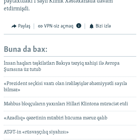
paytaxtdakı 1 saylı Klinik Xəstəxanada davam
etdirmişdi.
Paylaş
VPN-siz açmaq
Bizi izlə
Buna da bax:
İnsan haqları təşkilatları Bakıya təzyiq xahişi ilə Avropa
Şurasına üz tutub
«Prezident seçkisi vaxtı olan irəliləyişlər əhəmiyyətli sayıla
bilməz»
Məhbus bloqçuların yaxınları Hillari Klintona müraciət etdi
«Azadlıq» qəzetinin müxbiri hücuma məruz qalıb
ATƏT-in «rüsvayçılıq siyahısı»