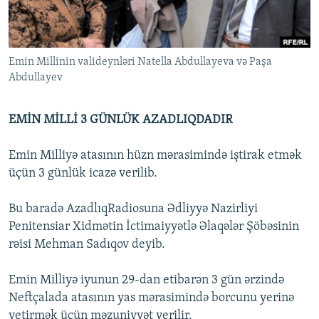
İNFOQRAFIKA
AZƏRBAYCAN ƏDƏBIYYATI KITABXANASI
MISSIYAMIZ
BIZI IZLƏ
KARIKATURA
İSLAM VƏ DEMOKRATIYA
PEŞƏ ETIKASI VƏ JURNALISTIKA STANDARTLARIMIZ
Emin Millinin valideynləri Natella Abdullayeva və Paşa
İZ - MƏDƏNIYYƏT PROQRAMI
MATERIALLARIMIZDAN ISTIFADƏ
Abdullayev
AZADLIQRADIOSU MOBIL TELEFONUNUZDA
RFE/RL-in bütün saytları
BIZIMLƏ ƏLAQƏ
EMİN MİLLİ 3 GÜNLÜK AZADLIQDADIR
XƏBƏR BÜLLETENLƏRIMIZ
Emin Milliyə atasının hüzn mərasimində iştirak etmək
üçün 3 günlük icazə verilib.
Bu baradə AzadlıqRadiosuna Ədliyyə Nazirliyi
Penitensiar Xidmətin İctimaiyyətlə Əlaqələr Şöbəsinin
rəisi Mehman Sadıqov deyib.
Emin Milliyə iyunun 29-dan etibarən 3 gün ərzində
Neftçalada atasının yas mərasimində borcunu yerinə
yetirmək üçün məzuniyyət verilir.