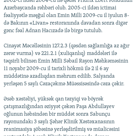
2002-ci ildən 2004-cü ilə qədər Fridrix Ebert Fondunun
Azərbaycanda rəhbəri olub. 2005-ci ildən ictimai
fəaliyyətlə məşğul olan Emin Milli 2009-cu il iyulun 8-
də Bakının «Livan» restoranında davadan sonra digər
gənc fəal Adnan Hacızadə ilə birgə tutulub.
Cinayət Məcəlləsinin 127.2.3 (qəsdən sağlamlığa az ağır
zərər vurma) və 221.2.1 (xuliqanlıq) maddələri ilə
təqsirli bilinən Emin Milli Səbail Rayon Məhkəməsinin
11 noyabr 2009-cu il tarixli hökmü ilə 2 il 6 ay
müddətinə azadlıqdan məhrum edilib. Salyanda
yerləşən 5 saylı Cəzaçəkmə Müəssisəsində cəza çəkir.
Əsəb xəstəliyi, yüksək qan təzyiqi və böyrək
çatışmazlığından əziyyət çəkən Paşa Abdullayev
oğlunun həbsindən bir müddət sonra Sabunçu
rayonundakı 3 saylı Şəhər Klinik Xəstəxanasının
reanimasiya şöbəsinə yerləşdirilmiş və müalicəsini