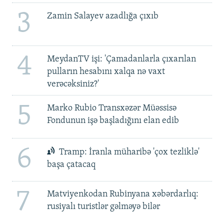
3
Zamin Salayev azadlığa çıxıb
4
MeydanTV işi: 'Çamadanlarla çıxarılan
pulların hesabını xalqa nə vaxt
verəcəksiniz?'
5
Marko Rubio Transxəzər Müəssisə
Fondunun işə başladığını elan edib
6
Tramp: İranla müharibə 'çox tezliklə'
başa çatacaq
7
Matviyenkodan Rubinyana xəbərdarlıq:
rusiyalı turistlər gəlməyə bilər