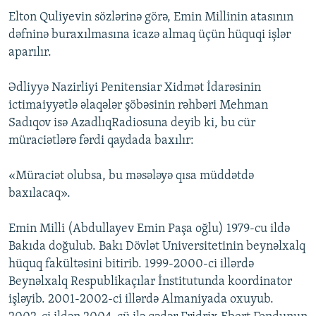
Elton Quliyevin sözlərinə görə, Emin Millinin atasının
dəfninə buraxılmasına icazə almaq üçün hüquqi işlər
aparılır.
Ədliyyə Nazirliyi Penitensiar Xidmət İdarəsinin
ictimaiyyətlə əlaqələr şöbəsinin rəhbəri Mehman
Sadıqov isə AzadlıqRadiosuna deyib ki, bu cür
müraciətlərə fərdi qaydada baxılır:
«Müraciət olubsa, bu məsələyə qısa müddətdə
baxılacaq».
Emin Milli (Abdullayev Emin Paşa oğlu) 1979-cu ildə
Bakıda doğulub. Bakı Dövlət Universitetinin beynəlxalq
hüquq fakültəsini bitirib. 1999-2000-ci illərdə
Beynəlxalq Respublikaçılar İnstitutunda koordinator
işləyib. 2001-2002-ci illərdə Almaniyada oxuyub.