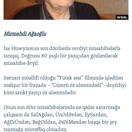
İNFOQRAFIKA
AZƏRBAYCAN ƏDƏBIYYATI KITABXANASI
MISSIYAMIZ
BIZI IZLƏ
KARIKATURA
İSLAM VƏ DEMOKRATIYA
PEŞƏ ETIKASI VƏ JURNALISTIKA STANDARTLARIMIZ
İZ - MƏDƏNIYYƏT PROQRAMI
MATERIALLARIMIZDAN ISTIFADƏ
Mirmehdi Ağaoğlu
AZADLIQRADIOSU MOBIL TELEFONUNUZDA
RFE/RL-in bütün saytları
BIZIMLƏ ƏLAQƏ
İsa Hüseynovun son dövrlərdə verdiyi müsahibələrlə
tanışıq. Doğrusu 80 yaşlı bir yazıçıdan gözləniləcək
XƏBƏR BÜLLETENLƏRIMIZ
müsahibə deyil.
Ssenari müəllifi olduğu “Tütək səsi” filmində işlədilən
məhşur bir frazada – “Cümrü öz aləmindədi”- deyildiyi
kimi sanki yazıçı öz aləmindədir.
Onun son dövr müsahibələrində nə qədər axtarmağa
çalışsam da SafAğdan, ÜnOdƏrdən, EySardan,
AğEvÜndən, BağOddan, ƏsƏlMəndən başqa bir şey
tapmağa müvəffəq olmadım.