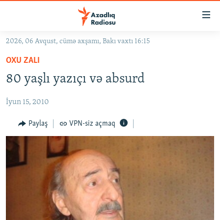
Keçid
linkləri
Əsas
2026, 06 Avqust, cümə axşamı, Bakı vaxtı 16:15
məzmuna
GÜNDƏM
OXU ZALI
qayıt
#İZAHLA
Əsas
80 yaşlı yazıçı və absurd
KORRUPSIOMETR
naviqasiyaya
qayıt
İyun 15, 2010
#ƏSLINDƏ
Axtarışa
FƏRQƏ BAX
Paylaş
VPN-siz açmaq
keç
QANUNI DOĞRU
ARAŞDIRMA
MULTIMEDIA
RADIO ARXIV
VIDEO
HAQQIMIZDA
FOTOQALEREYA
OXU ZALI