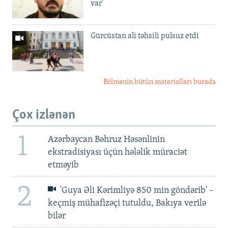
var'
Gürcüstan ali təhsili pulsuz etdi
Bölmənin bütün materialları burada
Çox izlənən
1
Azərbaycan Bəhruz Həsənlinin
ekstradisiyası üçün hələlik müraciət
etməyib
2
'Guya Əli Kərimliyə 850 min göndərib' –
keçmiş mühafizəçi tutuldu, Bakıya verilə
bilər