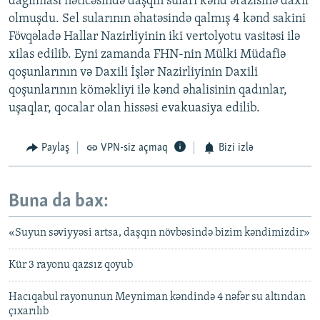
dağılması nəticəsində daşqın suları kənd ərazisinə daxil
olmuşdu. Sel sularının əhatəsində qalmış 4 kənd sakini
Fövqəladə Hallar Nazirliyinin iki vertolyotu vasitəsi ilə
xilas edilib. Eyni zamanda FHN-nin Mülki Müdafiə
qoşunlarının və Daxili İşlər Nazirliyinin Daxili
qoşunlarının köməkliyi ilə kənd əhalisinin qadınlar,
uşaqlar, qocalar olan hissəsi evakuasiya edilib.
Paylaş
VPN-siz açmaq
Bizi izlə
Buna da bax:
«Suyun səviyyəsi artsa, daşqın növbəsində bizim kəndimizdir»
Kür 3 rayonu qazsız qoyub
Hacıqabul rayonunun Meyniman kəndində 4 nəfər su altından
çıxarılıb