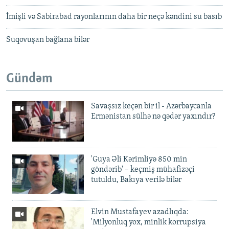
İmişli və Sabirabad rayonlarının daha bir neçə kəndini su basıb
Suqovuşan bağlana bilər
Gündəm
Savaşsız keçən bir il - Azərbaycanla
Ermənistan sülhə nə qədər yaxındır?
'Guya Əli Kərimliyə 850 min
göndərib' – keçmiş mühafizəçi
tutuldu, Bakıya verilə bilər
Elvin Mustafayev azadlıqda:
'Milyonluq yox, minlik korrupsiya