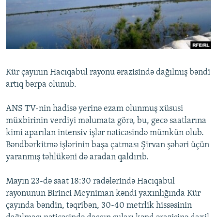
İNFOQRAFIKA
AZƏRBAYCAN ƏDƏBIYYATI KITABXANASI
MISSIYAMIZ
BIZI IZLƏ
KARIKATURA
İSLAM VƏ DEMOKRATIYA
PEŞƏ ETIKASI VƏ JURNALISTIKA STANDARTLARIMIZ
İZ - MƏDƏNIYYƏT PROQRAMI
MATERIALLARIMIZDAN ISTIFADƏ
AZADLIQRADIOSU MOBIL TELEFONUNUZDA
RFE/RL-in bütün saytları
Kür çayının Hacıqabul rayonu ərazisində dağılmış bəndi
BIZIMLƏ ƏLAQƏ
artıq bərpa olunub.
XƏBƏR BÜLLETENLƏRIMIZ
ANS TV-nin hadisə yerinə ezam olunmuş xüsusi
müxbirinin verdiyi məlumata görə, bu, gecə saatlarına
kimi aparılan intensiv işlər nəticəsində mümkün olub.
Bəndbərkitmə işlərinin başa çatması Şirvan şəhəri üçün
yaranmış təhlükəni də aradan qaldırıb.
Mayın 23-də saat 18:30 radələrində Hacıqabul
rayonunun Birinci Meyniman kəndi yaxınlığında Kür
çayında bəndin, təqribən, 30-40 metrlik hissəsinin