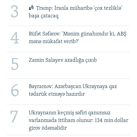
3
Tramp: İranla müharibə 'çox tezliklə'
başa çatacaq
4
Rüfət Səfərov: 'Mənim günahımdır ki, ABŞ
mənə mükafat verib?'
5
Zamin Salayev azadlığa çıxıb
6
Bayramov: Azərbaycan Ukraynaya qaz
tədarük etməyə hazırdır
7
Ukraynanın keçmiş səfiri qanunsuz
varlanmada ittiham olunur: 134 min dollar
girov ödəməlidir