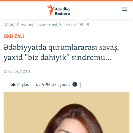
Keçid
linkləri
Əsas
2026, 10 Avqust, bazar ertəsi, Bakı vaxtı 09:49
məzmuna
GÜNDƏM
OXU ZALI
qayıt
#İZAHLA
Əsas
Ədəbiyyatda qurumlararası savaş,
KORRUPSIOMETR
naviqasiyaya
yaxid “biz dahiyik” sindromu...
qayıt
#ƏSLINDƏ
Axtarışa
May 24, 2010
FƏRQƏ BAX
keç
QANUNI DOĞRU
Paylaş
VPN-siz açmaq
ARAŞDIRMA
MULTIMEDIA
RADIO ARXIV
VIDEO
HAQQIMIZDA
FOTOQALEREYA
OXU ZALI