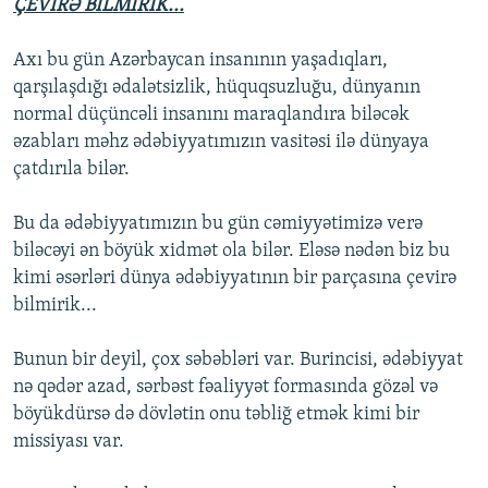
ÇEVİRƏ BİLMİRİK...
Axı bu gün Azərbaycan insanının yaşadıqları,
qarşılaşdığı ədalətsizlik, hüquqsuzluğu, dünyanın
normal düçüncəli insanını maraqlandıra biləcək
əzabları məhz ədəbiyyatımızın vasitəsi ilə dünyaya
çatdırıla bilər.
Bu da ədəbiyyatımızın bu gün cəmiyyətimizə verə
biləcəyi ən böyük xidmət ola bilər. Eləsə nədən biz bu
kimi əsərləri dünya ədəbiyyatının bir parçasına çevirə
bilmirik...
Bunun bir deyil, çox səbəbləri var. Burincisi, ədəbiyyat
nə qədər azad, sərbəst fəaliyyət formasında gözəl və
böyükdürsə də dövlətin onu təbliğ etmək kimi bir
missiyası var.