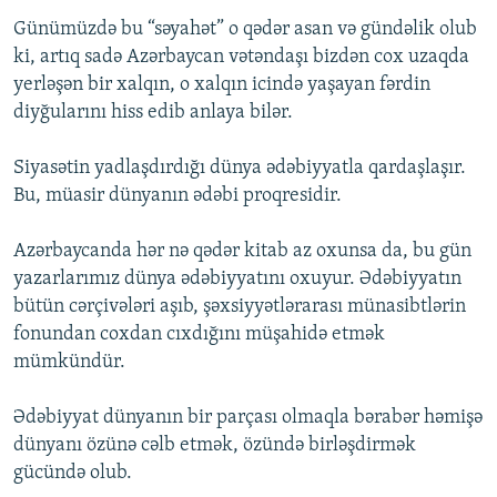
Günümüzdə bu “səyahət” o qədər asan və gündəlik olub
ki, artıq sadə Azərbaycan vətəndaşı bizdən cox uzaqda
yerləşən bir xalqın, o xalqın icində yaşayan fərdin
diyğularını hiss edib anlaya bilər.
Siyasətin yadlaşdırdığı dünya ədəbiyyatla qardaşlaşır.
Bu, müasir dünyanın ədəbi proqresidir.
Azərbaycanda hər nə qədər kitab az oxunsa da, bu gün
yazarlarımız dünya ədəbiyyatını oxuyur. Ədəbiyyatın
bütün cərçivələri aşıb, şəxsiyyətlərarası münasibtlərin
fonundan coxdan cıxdığını müşahidə etmək
mümkündür.
Ədəbiyyat dünyanın bir parçası olmaqla bərabər həmişə
dünyanı özünə cəlb etmək, özündə birləşdirmək
gücündə olub.