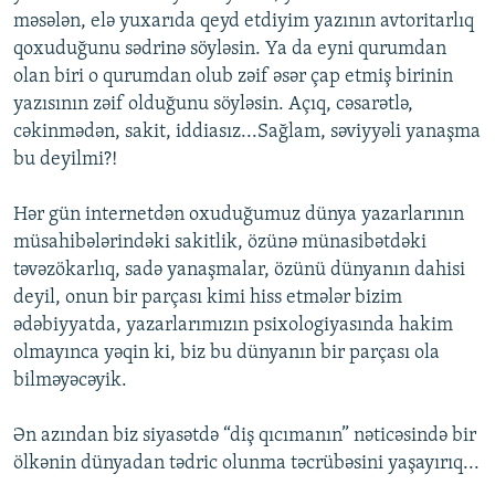
məsələn, elə yuxarıda qeyd etdiyim yazının avtoritarlıq
qoxuduğunu sədrinə söyləsin. Ya da eyni qurumdan
olan biri o qurumdan olub zəif əsər çap etmiş birinin
yazısının zəif olduğunu söyləsin. Açıq, cəsarətlə,
cəkinmədən, sakit, iddiasız...Sağlam, səviyyəli yanaşma
bu deyilmi?!
Hər gün internetdən oxuduğumuz dünya yazarlarının
müsahibələrindəki sakitlik, özünə münasibətdəki
təvəzökarlıq, sadə yanaşmalar, özünü dünyanın dahisi
deyil, onun bir parçası kimi hiss etmələr bizim
ədəbiyyatda, yazarlarımızın psixologiyasında hakim
olmayınca yəqin ki, biz bu dünyanın bir parçası ola
bilməyəcəyik.
Ən azından biz siyasətdə “diş qıcımanın” nəticəsində bir
ölkənin dünyadan tədric olunma təcrübəsini yaşayırıq...