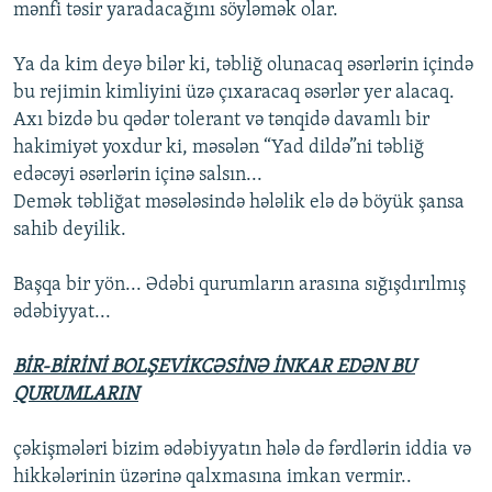
mənfi təsir yaradacağını söyləmək olar.
Ya da kim deyə bilər ki, təbliğ olunacaq əsərlərin içində
bu rejimin kimliyini üzə çıxaracaq əsərlər yer alacaq.
Axı bizdə bu qədər tolerant və tənqidə davamlı bir
hakimiyət yoxdur ki, məsələn “Yad dildə”ni təbliğ
edəcəyi əsərlərin içinə salsın...
Demək təbliğat məsələsində hələlik elə də böyük şansa
sahib deyilik.
Başqa bir yön... Ədəbi qurumların arasına sığışdırılmış
ədəbiyyat...
BİR-BİRİNİ BOLŞEVİKCƏSİNƏ İNKAR EDƏN BU
QURUMLARIN
çəkişmələri bizim ədəbiyyatın hələ də fərdlərin iddia və
hikkələrinin üzərinə qalxmasına imkan vermir..