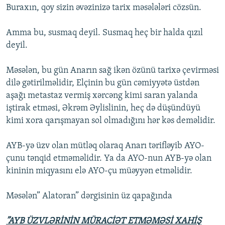
Buraxın, qoy sizin əvəzinizə tarix məsələləri cözsün.
Amma bu, susmaq deyil. Susmaq heç bir halda qızıl
deyil.
Məsələn, bu gün Anarın sağ ikən özünü tarixə çevirməsi
dilə gətirilməlidir, Elçinin bu gün cəmiyyətə üstdən
aşağı metastaz vermiş xərcəng kimi saran yalanda
iştirak etməsi, Əkrəm Əylislinin, heç də düşündüyü
kimi xora qarışmayan sol olmadığını hər kəs deməlidir.
AYB-yə üzv olan mütləq olaraq Anarı tərifləyib AYO-
çunu tənqid etməməlidir. Ya da AYO-nun AYB-yə olan
kininin miqyasını elə AYO-çu müəyyən etməlidir.
Məsələn” Alatoran” dərgisinin üz qapağında
”AYB ÜZVLƏRİNİN MÜRACİƏT ETMƏMƏSİ XAHİŞ