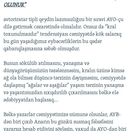
OLUNUR”
avtoriratar tipli qeydin lazımsızlığını bir sıravi AYO-çu
dilə gətirmək cəzarətində olmalıdır. Onsuz da “kral
toxunulmazdır” tendensiyası cəmiyyətdə kök salaraq
bu gün yaşadığımız eybəcərliklərin bu qədər
qabarıqlaşmasına səbəb olmuşdur.
Bunun sökülüb atılmasını, yanaşma və
dünyagörüşümüzün təzələnməsinı, kralın üzünə kimsə
ağ ola bilməz düşüncə tərzinin dəyişməsinı, cəmiyyətdə
daşlaşmış “ağalar və aşağılar” yaşam tərzinin yanaşma
və yaşantımızdan sıxışdırılıb çıxarılmasını bəlkə elə
ədəbiyyatdan başlasaq...
Bəlkə yazarlar cəmiyyətimizə nümunə olsunlar, AYB-
dən biri çıxıb Anarın bu günkü susmaq fəlsəfəsini
yararsız hesab etdiyini söyləsin, yaxud da AYO-dan biri