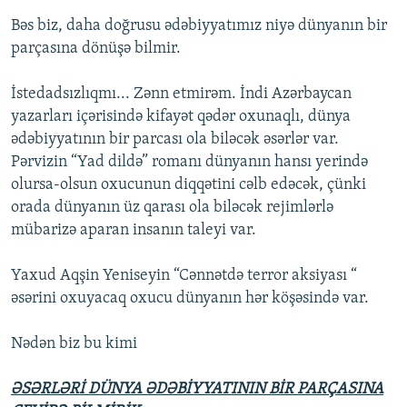
Bəs biz, daha doğrusu ədəbiyyatımız niyə dünyanın bir
parçasına dönüşə bilmir.
İstedadsızlıqmı... Zənn etmirəm. İndi Azərbaycan
yazarları içərisində kifayət qədər oxunaqlı, dünya
ədəbiyyatının bir parcası ola biləcək əsərlər var.
Pərvizin “Yad dildə” romanı dünyanın hansı yerində
olursa-olsun oxucunun diqqətini cəlb edəcək, çünki
orada dünyanın üz qarası ola biləcək rejimlərlə
mübarizə aparan insanın taleyi var.
Yaxud Aqşin Yeniseyin “Cənnətdə terror aksiyası “
əsərini oxuyacaq oxucu dünyanın hər köşəsində var.
Nədən biz bu kimi
ƏSƏRLƏRİ DÜNYA ƏDƏBİYYATININ BİR PARÇASINA