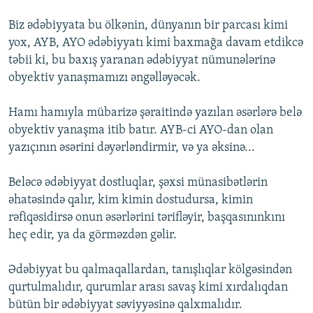
Biz ədəbiyyata bu ölkənin, dünyanın bir parcası kimi
yox, AYB, AYO ədəbiyyatı kimi baxmağa davam etdikcə
təbii ki, bu baxış yaranan ədəbiyyat nümunələrinə
obyektiv yanaşmamızı əngəlləyəcək.
Hamı hamıyla mübarizə şəraitində yazılan əsərlərə belə
obyektiv yanaşma itib batır. AYB-ci AYO-dan olan
yazıçının əsərini dəyərləndirmir, və ya əksinə...
Beləcə ədəbiyyat dostluqlar, şəxsi münasibətlərin
əhatəsində qalır, kim kimin dostudursa, kimin
rəfiqəsidirsə onun əsərlərini tərifləyir, başqasınınkını
heç edir, ya da görməzdən gəlir.
Ədəbiyyat bu qalmaqallardan, tanışlıqlar kölgəsindən
qurtulmalıdır, qurumlar arası savaş kimi xırdalıqdan
bütün bir ədəbiyyat səviyyəsinə qalxmalıdır.