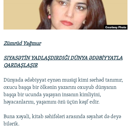
İNFOQRAFIKA
AZƏRBAYCAN ƏDƏBIYYATI KITABXANASI
MISSIYAMIZ
BIZI IZLƏ
KARIKATURA
İSLAM VƏ DEMOKRATIYA
PEŞƏ ETIKASI VƏ JURNALISTIKA STANDARTLARIMIZ
İZ - MƏDƏNIYYƏT PROQRAMI
MATERIALLARIMIZDAN ISTIFADƏ
AZADLIQRADIOSU MOBIL TELEFONUNUZDA
RFE/RL-in bütün saytları
Zümrüd Yağmur
BIZIMLƏ ƏLAQƏ
SIYASƏTİN YADLAŞDIRDIĞI DÜNYA ƏDƏBİYYATLA
XƏBƏR BÜLLETENLƏRIMIZ
QARDAŞLAŞIR
Dünyada ədəbiyyat eynən musiqi kimi sərhəd tanımır,
oxucu başqa bir ölkənin yazarını oxuyub dünyanın
başqa bir ucunda yaşayan insanın kimliyini,
həyacanlarını, yaşamını özü üçün kəşf edir.
Buna xəyali, kitab səhifələri arasında səyahət də deyə
bilərik.