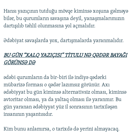
Hansı yazıçının tutduğu mövqe kiminsə xoşuna gəlməyə
bilər, bu qurumların savaşına deyil, yanaşmalarımızın
dartışılıb təhlil olunmasına yol açmalıdır.
Ədəbiyat savaşlarda yox, dartışmalarda yaranmalıdır.
BU GÜN “XALQ YAZIÇISI” TİTULU NƏ QƏDƏR BAYAĞI
GÖRÜNSƏ DƏ
ədəbi qurumların da bir-biri ilə indiyə qədərki
mübarizə forması o qədər lazımsız görünür. Axı
ədəbiyyat bu gün kiminsə alternativsiz olması, kiminsə
avtoritar olması, ya da yaltaq olması ilə yaranmır. Bu
gün yaranan ədəbiyyat yüz il sonrasının tarixiləşən
insanının yaşantısıdır.
Kim bunu anlamırsa, o tarixdə də yerini almayacaq.