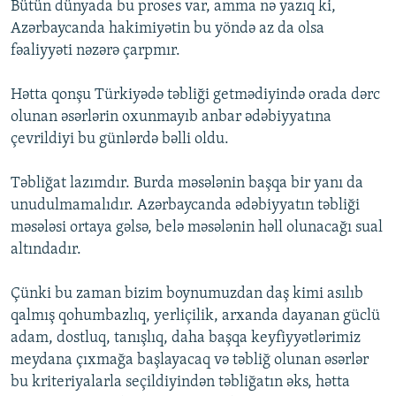
Bütün dünyada bu proses var, amma nə yazıq ki,
Azərbaycanda hakimiyətin bu yöndə az da olsa
fəaliyyəti nəzərə çarpmır.
Hətta qonşu Türkiyədə təbliği getmədiyində orada dərc
olunan əsərlərin oxunmayıb anbar ədəbiyyatına
çevrildiyi bu günlərdə bəlli oldu.
Təbliğat lazımdır. Burda məsələnin başqa bir yanı da
unudulmamalıdır. Azərbaycanda ədəbiyyatın təbliği
məsələsi ortaya gəlsə, belə məsələnin həll olunacağı sual
altındadır.
Çünki bu zaman bizim boynumuzdan daş kimi asılıb
qalmış qohumbazlıq, yerliçilik, arxanda dayanan güclü
adam, dostluq, tanışlıq, daha başqa keyfiyyətlərimiz
meydana çıxmağa başlayacaq və təbliğ olunan əsərlər
bu kriteriyalarla seçildiyindən təbliğatın əks, hətta