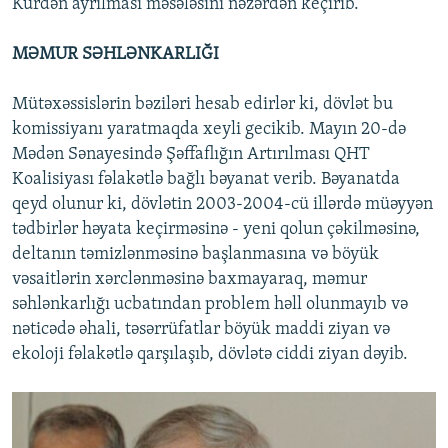
Kürdən ayrılması məsələsini nəzərdən keçirib.
MƏMUR SƏHLƏNKARLIĞI
Mütəxəssislərin bəziləri hesab edirlər ki, dövlət bu
komissiyanı yaratmaqda xeyli gecikib. Mayın 20-də
Mədən Sənayesində Şəffaflığın Artırılması QHT
Koalisiyası fəlakətlə bağlı bəyanat verib. Bəyanatda
qeyd olunur ki, dövlətin 2003-2004-cü illərdə müəyyən
tədbirlər həyata keçirməsinə - yeni qolun çəkilməsinə,
deltanın təmizlənməsinə başlanmasına və böyük
vəsaitlərin xərclənməsinə baxmayaraq, məmur
səhlənkarlığı ucbatından problem həll olunmayıb və
nəticədə əhali, təsərrüfatlar böyük maddi ziyan və
ekoloji fəlakətlə qarşılaşıb, dövlətə ciddi ziyan dəyib.