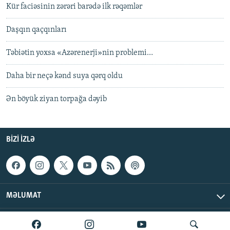
Kür faciəsinin zərəri barədə ilk rəqəmlər
Daşqın qaçqınları
Təbiətin yoxsa «Azərenerji»nin problemi…
Daha bir neçə kənd suya qərq oldu
Ən böyük ziyan torpağa dəyib
BIZI IZLƏ
MƏLUMAT
AzadlıqRadiosu © 2026 Inc. | Bütün hüquqlar qorunur