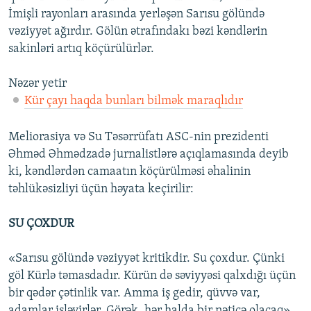
İmişli rayonları arasında yerləşən Sarısu gölündə
vəziyyət ağırdır. Gölün ətrafındakı bəzi kəndlərin
sakinləri artıq köçürülürlər.
Nəzər yetir
Kür çayı haqda bunları bilmək maraqlıdır
Meliorasiya və Su Təsərrüfatı ASC-nin prezidenti
Əhməd Əhmədzadə jurnalistlərə açıqlamasında deyib
ki, kəndlərdən camaatın köçürülməsi əhalinin
təhlükəsizliyi üçün həyata keçirilir:
SU ÇOXDUR
«Sarısu gölündə vəziyyət kritikdir. Su çoxdur. Çünki
göl Kürlə təmasdadır. Kürün də səviyyəsi qalxdığı üçün
bir qədər çətinlik var. Amma iş gedir, qüvvə var,
adamlar işləyirlər. Görək, hər halda bir nəticə olacaq».