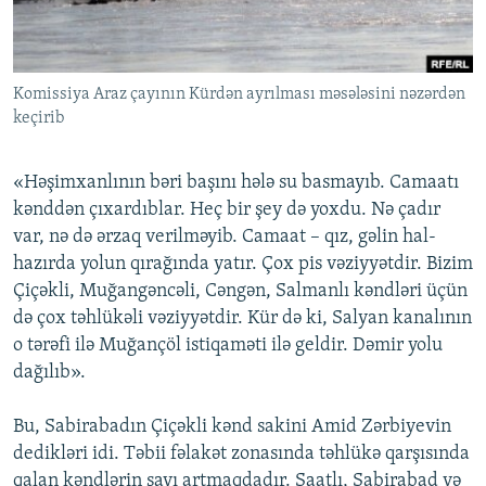
İNFOQRAFIKA
AZƏRBAYCAN ƏDƏBIYYATI KITABXANASI
MISSIYAMIZ
BIZI IZLƏ
KARIKATURA
İSLAM VƏ DEMOKRATIYA
PEŞƏ ETIKASI VƏ JURNALISTIKA STANDARTLARIMIZ
Komissiya Araz çayının Kürdən ayrılması məsələsini nəzərdən
İZ - MƏDƏNIYYƏT PROQRAMI
MATERIALLARIMIZDAN ISTIFADƏ
keçirib
AZADLIQRADIOSU MOBIL TELEFONUNUZDA
RFE/RL-in bütün saytları
BIZIMLƏ ƏLAQƏ
«Həşimxanlının bəri başını hələ su basmayıb. Camaatı
kənddən çıxardıblar. Heç bir şey də yoxdu. Nə çadır
XƏBƏR BÜLLETENLƏRIMIZ
var, nə də ərzaq verilməyib. Camaat – qız, gəlin hal-
hazırda yolun qırağında yatır. Çox pis vəziyyətdir. Bizim
Çiçəkli, Muğangəncəli, Cəngən, Salmanlı kəndləri üçün
də çox təhlükəli vəziyyətdir. Kür də ki, Salyan kanalının
o tərəfi ilə Muğançöl istiqaməti ilə geldir. Dəmir yolu
dağılıb».
Bu, Sabirabadın Çiçəkli kənd sakini Amid Zərbiyevin
dedikləri idi. Təbii fəlakət zonasında təhlükə qarşısında
qalan kəndlərin sayı artmaqdadır. Saatlı, Sabirabad və