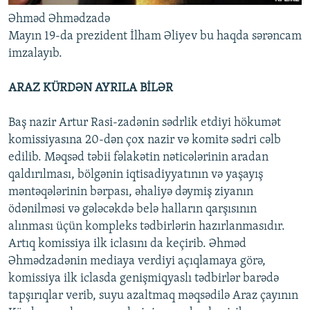
Əhməd Əhmədzadə
Mayın 19-da prezident İlham Əliyev bu haqda sərəncam
imzalayıb.
ARAZ KÜRDƏN AYRILA BİLƏR
Baş nazir Artur Rasi-zadənin sədrlik etdiyi hökumət
komissiyasına 20-dən çox nazir və komitə sədri cəlb
edilib. Məqsəd təbii fəlakətin nəticələrinin aradan
qaldırılması, bölgənin iqtisadiyyatının və yaşayış
məntəqələrinin bərpası, əhaliyə dəymiş ziyanın
ödənilməsi və gələcəkdə belə halların qarşısının
alınması üçün kompleks tədbirlərin hazırlanmasıdır.
Artıq komissiya ilk iclasını da keçirib. Əhməd
Əhmədzadənin mediaya verdiyi açıqlamaya görə,
komissiya ilk iclasda genişmiqyaslı tədbirlər barədə
tapşırıqlar verib, suyu azaltmaq məqsədilə Araz çayının