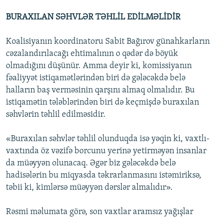
BURAXILAN SƏHVLƏR TƏHLİL EDİLMƏLİDİR
Koalisiyanın koordinatoru Sabit Bağırov günahkarların
cəzalandırılacağı ehtimalının o qədər də böyük
olmadığını düşünür. Amma deyir ki, komissiyanın
fəaliyyət istiqamətlərindən biri də gələcəkdə belə
halların baş verməsinin qarşını almaq olmalıdır. Bu
istiqamətin tələblərindən biri də keçmişdə buraxılan
səhvlərin təhlil edilməsidir.
«Buraxılan səhvlər təhlil olunduqda isə yəqin ki, vaxtlı-
vaxtında öz vəzifə borcunu yerinə yetirməyən insanlar
da müəyyən olunacaq. Əgər biz gələcəkdə belə
hadisələrin bu miqyasda təkrarlanmasını istəmiriksə,
təbii ki, kimlərsə müəyyən dərslər almalıdır».
Rəsmi məlumata görə, son vaxtlar aramsız yağışlar