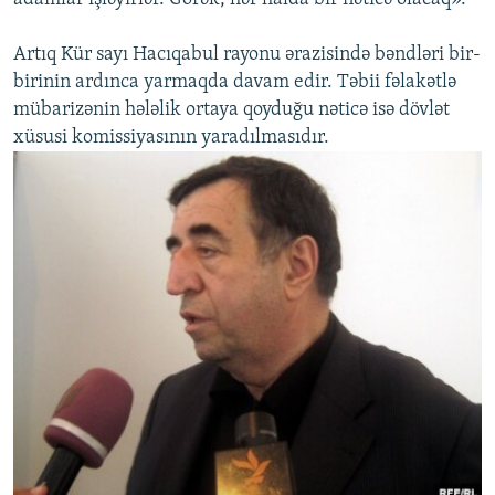
Artıq Kür sayı Hacıqabul rayonu ərazisində bəndləri bir-
birinin ardınca yarmaqda davam edir. Təbii fəlakətlə
mübarizənin hələlik ortaya qoyduğu nəticə isə dövlət
xüsusi komissiyasının yaradılmasıdır.