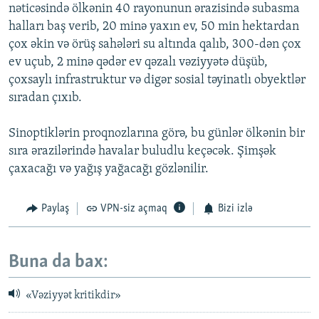
nəticəsində ölkənin 40 rayonunun ərazisində subasma
halları baş verib, 20 minə yaxın ev, 50 min hektardan
çox əkin və örüş sahələri su altında qalıb, 300-dən çox
ev uçub, 2 minə qədər ev qəzalı vəziyyətə düşüb,
çoxsaylı infrastruktur və digər sosial təyinatlı obyektlər
sıradan çıxıb.
Sinoptiklərin proqnozlarına görə, bu günlər ölkənin bir
sıra ərazilərində havalar buludlu keçəcək. Şimşək
çaxacağı və yağış yağacağı gözlənilir.
Paylaş
VPN-siz açmaq
Bizi izlə
Buna da bax:
«Vəziyyət kritikdir»