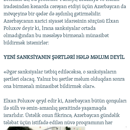
iradəsindən kənarda cərəyan etdiyi üçün Azərbaycan da
mövqeyinə bir qədər də aydınlıq gətirməlidir.
Azərbaycanın xarici siyasət idarəsinin sözçüsü Elxan
Poluxov deyir ki, İrana sanksiyalar ortada
olmadığından bu məsələyə birmənalı münasibət
bildirmək istəmirlər:
YENİ SANKSİYANIN ŞƏRTLƏRİ HƏLƏ MƏLUM DEYİL
«Əgər sanksiyalar tətbiq ediləcəksə, o sanksiyaların
şərtləri olacaq. Yalnız bu şərtlər məlum olduqdan sonra
ona birmənalı münasibət bildirmək olar».
Elxan Poluxov qeyd edir ki, Azərbaycan bütün qonşuları
ilə sülh və əmin-amanlıq şəraitində yaşamaqda
israrlıdır. Üstəlik onun fikrincə, Azərbaycan gündəlik
tələbat üçün istifadə edilən nüvə proqramının hər