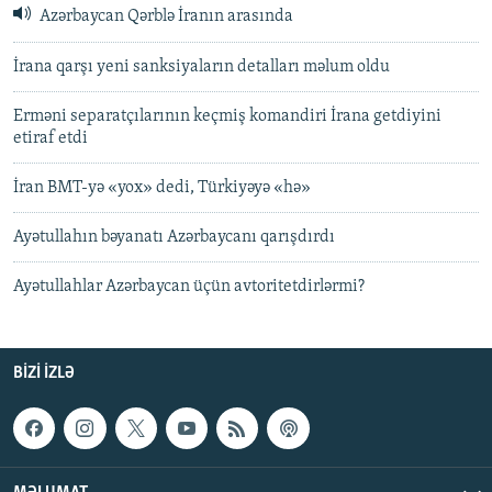
Azərbaycan Qərblə İranın arasında
İrana qarşı yeni sanksiyaların detalları məlum oldu
Erməni separatçılarının keçmiş komandiri İrana getdiyini
etiraf etdi
İran BMT-yə «yox» dedi, Türkiyəyə «hə»
Ayətullahın bəyanatı Azərbaycanı qarışdırdı
Ayətullahlar Azərbaycan üçün avtoritetdirlərmi?
BIZI IZLƏ