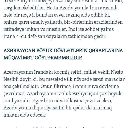
oxşar ehtiyatlı mövqeyi Azərbaycan rəsmiləri illərdir ki,
sərgiləməkdədirlər. Hətta Azərbaycanla İran arasında
hələ bir neçə il bundan əvvəl razılıq əldə edilib ki,
onlara qarşı əməliyyatlarda bir-birlərinin ərazilərindən
istifadəyə imkan verməsinlər. İndi isə söhbət yalnız
İrana 4-cu dəfə sanksiyaların tətbiqindən gedir.
AZƏRBAYCAN BÖYÜK DÖVLƏTLƏRİN QƏRARLARINA
MÜQAVİMƏT GÖSTƏRMƏMƏLİDİR
Azərbaycanın İrandakı keçmiş səfiri, millət vəkili Nəsib
Nəsibli deyir ki, bu məsələdə ilk növbədə şəxsi maraqlar
önə çəkilməlidir. Onun fikrincə, İranın nüvə dövlətinə
çevrilməsi Azərbaycanın təhlükəsizliyi üçün çox böyük
amil yaradır. Əgər İran nüvə ölkəsinə çevriləcəksə,
Azərbaycana diqtə siyasətini bir qədər də artırmaq
imkanı əldə edəcək: