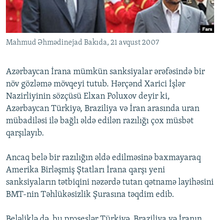
İNFOQRAFIKA
AZƏRBAYCAN ƏDƏBIYYATI KITABXANASI
MISSIYAMIZ
BIZI IZLƏ
KARIKATURA
İSLAM VƏ DEMOKRATIYA
PEŞƏ ETIKASI VƏ JURNALISTIKA STANDARTLARIMIZ
Mahmud Əhmədinejad Bakıda, 21 avqust 2007
İZ - MƏDƏNIYYƏT PROQRAMI
MATERIALLARIMIZDAN ISTIFADƏ
AZADLIQRADIOSU MOBIL TELEFONUNUZDA
RFE/RL-in bütün saytları
Azərbaycan İrana mümkün sanksiyalar ərəfəsində bir
BIZIMLƏ ƏLAQƏ
növ gözləmə mövqeyi tutub. Hərçənd Xarici İşlər
Nazirliyinin sözçüsü Elxan Poluxov deyir ki,
XƏBƏR BÜLLETENLƏRIMIZ
Azərbaycan Türkiyə, Braziliya və İran arasında uran
mübadiləsi ilə bağlı əldə edilən razılığı çox müsbət
qarşılayıb.
Ancaq belə bir razılığın əldə edilməsinə baxmayaraq
Amerika Birləşmiş Ştatları İrana qarşı yeni
sanksiyaların tətbiqini nəzərdə tutan qətnamə layihəsini
BMT-nin Təhlükəsizlik Şurasına təqdim edib.
Beləliklə də, bu proseslər Türkiyə, Braziliya və İranın