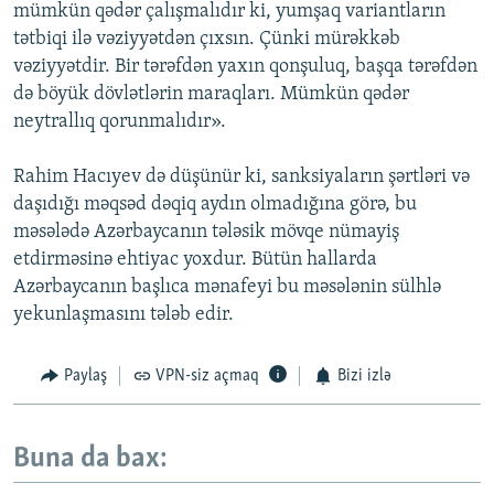
mümkün qədər çalışmalıdır ki, yumşaq variantların
tətbiqi ilə vəziyyətdən çıxsın. Çünki mürəkkəb
vəziyyətdir. Bir tərəfdən yaxın qonşuluq, başqa tərəfdən
də böyük dövlətlərin maraqları. Mümkün qədər
neytrallıq qorunmalıdır».
Rahim Hacıyev də düşünür ki, sanksiyaların şərtləri və
daşıdığı məqsəd dəqiq aydın olmadığına görə, bu
məsələdə Azərbaycanın tələsik mövqe nümayiş
etdirməsinə ehtiyac yoxdur. Bütün hallarda
Azərbaycanın başlıca mənafeyi bu məsələnin sülhlə
yekunlaşmasını tələb edir.
Paylaş
VPN-siz açmaq
Bizi izlə
Buna da bax: