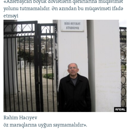
«Azərbaycan böyük dövlətlərin qərarlarına müqavimət
yolunu tutmamalıdır. Ən azından bu müqaviməti ifadə
etməyi
Rahim Hacıyev
öz maraqlarına uyğun saymamalıdır».