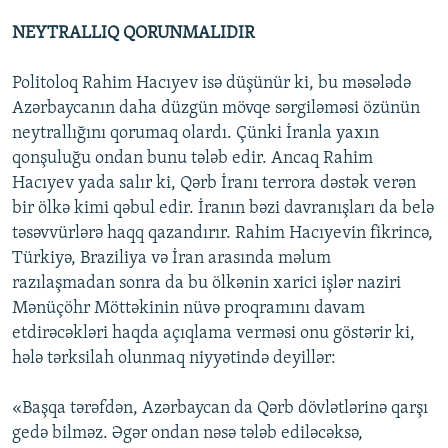
NEYTRALLIQ QORUNMALIDIR
Politoloq Rahim Hacıyev isə düşünür ki, bu məsələdə
Azərbaycanın daha düzgün mövqe sərgiləməsi özünün
neytrallığını qorumaq olardı. Çünki İranla yaxın
qonşuluğu ondan bunu tələb edir. Ancaq Rahim
Hacıyev yada salır ki, Qərb İranı terrora dəstək verən
bir ölkə kimi qəbul edir. İranın bəzi davranışları da belə
təsəvvürlərə haqq qazandırır. Rahim Hacıyevin fikrincə,
Türkiyə, Braziliya və İran arasında məlum
razılaşmadan sonra da bu ölkənin xarici işlər naziri
Mənüçöhr Möttəkinin nüvə proqramını davam
etdirəcəkləri haqda açıqlama verməsi onu göstərir ki,
hələ tərksilah olunmaq niyyətində deyillər:
«Başqa tərəfdən, Azərbaycan da Qərb dövlətlərinə qarşı
gedə bilməz. Əgər ondan nəsə tələb ediləcəksə,