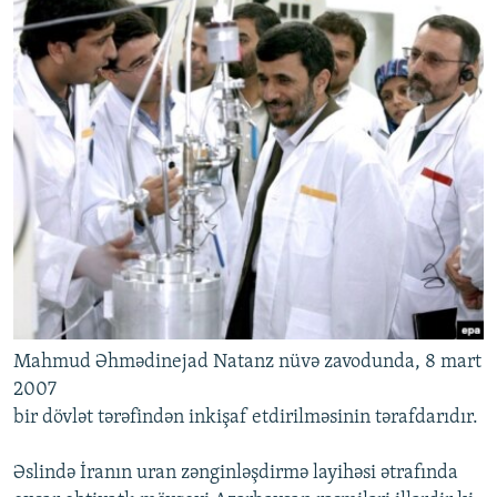
Mahmud Əhmədinejad Natanz nüvə zavodunda, 8 mart
2007
bir dövlət tərəfindən inkişaf etdirilməsinin tərafdarıdır.
Əslində İranın uran zənginləşdirmə layihəsi ətrafında