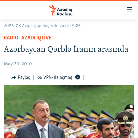
Keçid
linkləri
Əsas
2026, 08 Avqust, şənbə, Bakı vaxtı 01:36
məzmuna
GÜNDƏM
RADIO: AZADLIQLIVE
qayıt
#İZAHLA
Əsas
Azərbaycan Qərblə İranın arasında
KORRUPSIOMETR
naviqasiyaya
qayıt
May 20, 2010
#ƏSLINDƏ
Axtarışa
FƏRQƏ BAX
Paylaş
VPN-siz açmaq
keç
QANUNI DOĞRU
ARAŞDIRMA
MULTIMEDIA
RADIO ARXIV
VIDEO
HAQQIMIZDA
FOTOQALEREYA
OXU ZALI