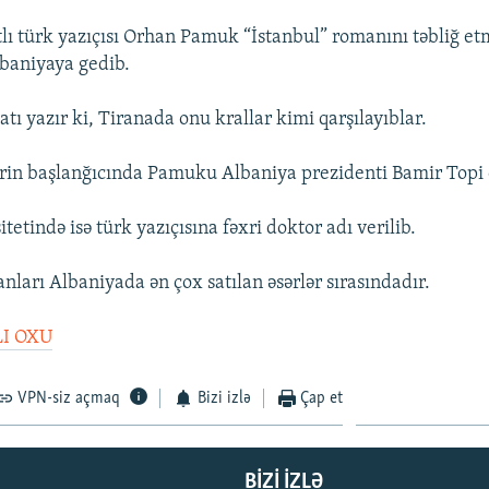
ı türk yazıçısı Orhan Pamuk “İstanbul” romanını təbliğ e
baniyaya gedib.
ı yazır ki, Tiranada onu krallar kimi qarşılayıblar.
ərin başlanğıcında Pamuku Albaniya prezidenti Bamir Topi 
tetində isə türk yazıçısına fəxri doktor adı verilib.
arı Albaniyada ən çox satılan əsərlər sırasındadır.
I OXU
VPN-siz açmaq
Bizi izlə
Çap et
BIZI IZLƏ