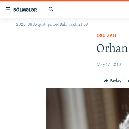
Keçid
BÖLMƏLƏR
linkləri
Axtar
Əsas
2026, 08 Avqust, şənbə, Bakı vaxtı 21:59
GÜNDƏM
məzmuna
OXU ZALI
#İZAHLA
qayıt
Əsas
Orhan
KORRUPSIOMETR
naviqasiyaya
#ƏSLINDƏ
qayıt
May 17, 2010
Axtarışa
FƏRQƏ BAX
keç
QANUNI DOĞRU
Paylaş
ARAŞDIRMA
MULTIMEDIA
RADIO ARXIV
VIDEO
HAQQIMIZDA
FOTOQALEREYA
OXU ZALI