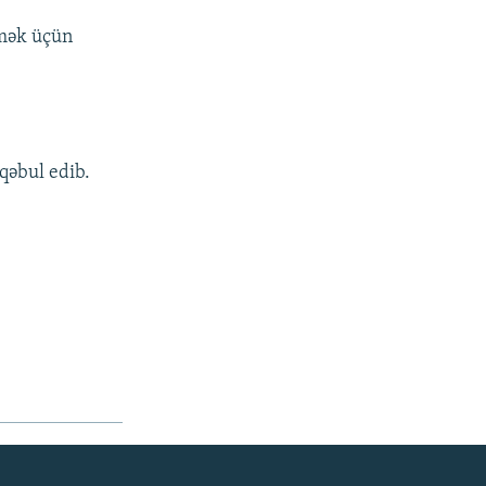
tmək üçün
qəbul edib.