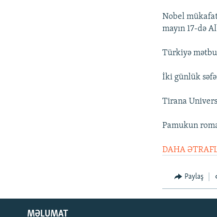
Nobel mükafatl
mayın 17-də Al
Türkiyə mətbuat
İki günlük səf
Tirana Universi
Pamukun romanl
DAHA ƏTRAFL
Paylaş
MƏLUMAT