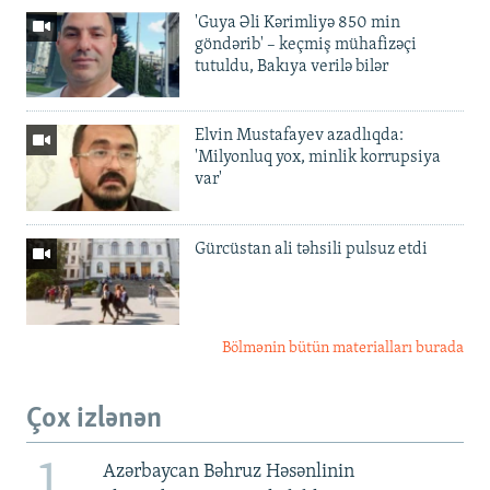
'Guya Əli Kərimliyə 850 min
göndərib' – keçmiş mühafizəçi
tutuldu, Bakıya verilə bilər
Elvin Mustafayev azadlıqda:
'Milyonluq yox, minlik korrupsiya
var'
Gürcüstan ali təhsili pulsuz etdi
Bölmənin bütün materialları burada
Çox izlənən
1
Azərbaycan Bəhruz Həsənlinin