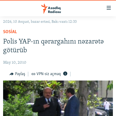
Keçid
linkləri
Əsas
2026, 10 Avqust, bazar ertəsi, Bakı vaxtı 12:33
məzmuna
GÜNDƏM
SOSIAL
qayıt
#İZAHLA
Əsas
Polis YAP-ın qərargahını nəzarətə
KORRUPSIOMETR
naviqasiyaya
götürüb
qayıt
#ƏSLINDƏ
Axtarışa
May 10, 2010
FƏRQƏ BAX
keç
QANUNI DOĞRU
Paylaş
VPN-siz açmaq
ARAŞDIRMA
MULTIMEDIA
RADIO ARXIV
VIDEO
HAQQIMIZDA
FOTOQALEREYA
OXU ZALI