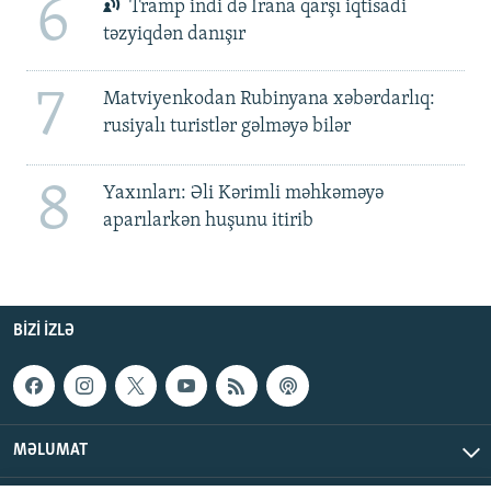
6
Tramp indi də İrana qarşı iqtisadi
təzyiqdən danışır
7
Matviyenkodan Rubinyana xəbərdarlıq:
rusiyalı turistlər gəlməyə bilər
8
Yaxınları: Əli Kərimli məhkəməyə
aparılarkən huşunu itirib
BIZI IZLƏ
MƏLUMAT