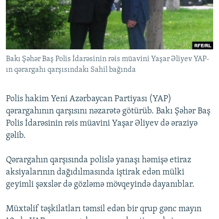
İNFOQRAFIKA
AZƏRBAYCAN ƏDƏBIYYATI KITABXANASI
MISSIYAMIZ
BIZI IZLƏ
KARIKATURA
İSLAM VƏ DEMOKRATIYA
PEŞƏ ETIKASI VƏ JURNALISTIKA STANDARTLARIMIZ
İZ - MƏDƏNIYYƏT PROQRAMI
MATERIALLARIMIZDAN ISTIFADƏ
Bakı Şəhər Baş Polis İdarəsinin rəis müavini Yaşar Əliyev YAP-
AZADLIQRADIOSU MOBIL TELEFONUNUZDA
RFE/RL-in bütün saytları
ın qərargahı qarşısındakı Sahil bağında
BIZIMLƏ ƏLAQƏ
XƏBƏR BÜLLETENLƏRIMIZ
Polis hakim Yeni Azərbaycan Partiyası (YAP)
qərargahının qarşısını nəzarətə götürüb. Bakı Şəhər Baş
Polis İdarəsinin rəis müavini Yaşar Əliyev də əraziyə
gəlib.
Qərargahın qarşısında polislə yanaşı həmişə etiraz
aksiyalarının dağıdılmasında iştirak edən mülki
geyimli şəxslər də gözləmə mövqeyində dayanıblar.
Müxtəlif təşkilatları təmsil edən bir qrup gənc mayın