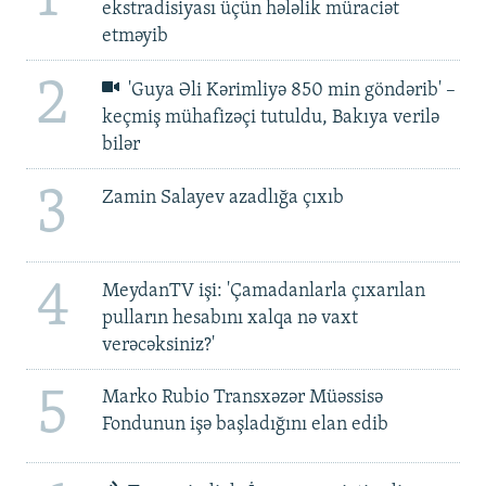
ekstradisiyası üçün hələlik müraciət
etməyib
2
'Guya Əli Kərimliyə 850 min göndərib' –
keçmiş mühafizəçi tutuldu, Bakıya verilə
bilər
3
Zamin Salayev azadlığa çıxıb
4
MeydanTV işi: 'Çamadanlarla çıxarılan
pulların hesabını xalqa nə vaxt
verəcəksiniz?'
5
Marko Rubio Transxəzər Müəssisə
Fondunun işə başladığını elan edib