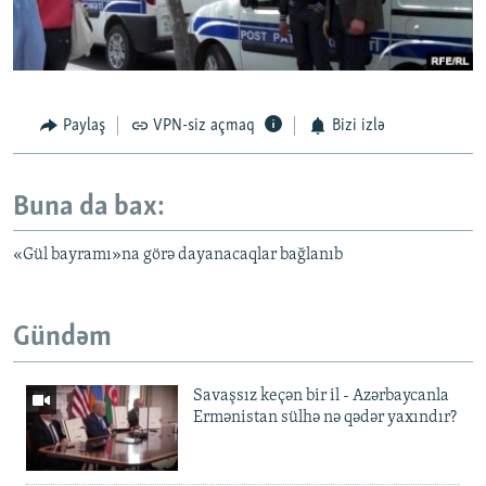
Paylaş
VPN-siz açmaq
Bizi izlə
Buna da bax:
«Gül bayramı»na görə dayanacaqlar bağlanıb
Gündəm
Savaşsız keçən bir il - Azərbaycanla
Ermənistan sülhə nə qədər yaxındır?