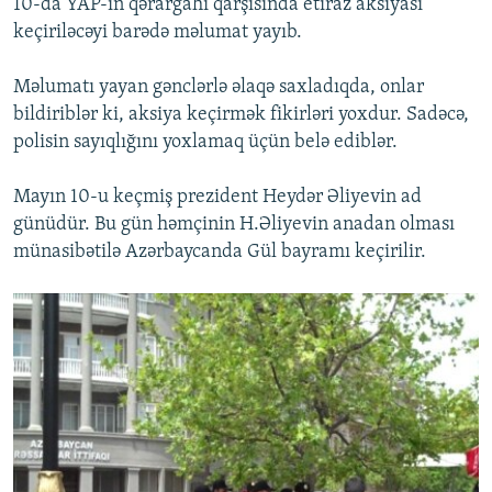
10-da YAP-ın qərargahı qarşısında etiraz aksiyası
keçiriləcəyi barədə məlumat yayıb.
Məlumatı yayan gənclərlə əlaqə saxladıqda, onlar
bildiriblər ki, aksiya keçirmək fikirləri yoxdur. Sadəcə,
polisin sayıqlığını yoxlamaq üçün belə ediblər.
Mayın 10-u keçmiş prezident Heydər Əliyevin ad
günüdür. Bu gün həmçinin H.Əliyevin anadan olması
münasibətilə Azərbaycanda Gül bayramı keçirilir.