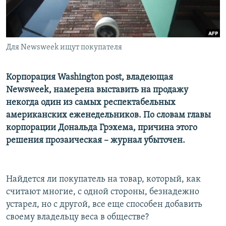
İNFOQRAFIKA
AZƏRBAYCAN ƏDƏBIYYATI KITABXANASI
MISSIYAMIZ
BIZI IZLƏ
KARIKATURA
İSLAM VƏ DEMOKRATIYA
PEŞƏ ETIKASI VƏ JURNALISTIKA STANDARTLARIMIZ
İZ - MƏDƏNIYYƏT PROQRAMI
MATERIALLARIMIZDAN ISTIFADƏ
Для Newsweek ищут покупателя
AZADLIQRADIOSU MOBIL TELEFONUNUZDA
RFE/RL-in bütün saytları
Корпорация Washington post, владеющая
BIZIMLƏ ƏLAQƏ
Newsweek, намерена выставить на продажу
XƏBƏR BÜLLETENLƏRIMIZ
некогда один из самых респектабельных
американских еженедельников. По словам главы
корпорации Дональда Грэхема, причина этого
решения прозаическая – журнал убыточен.
Найдется ли покупатель на товар, который, как
считают многие, с одной стороны, безнадежно
устарел, но с другой, все еще способен добавить
своему владельцу веса в обществе?