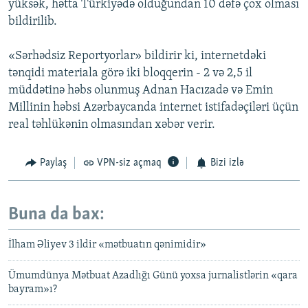
yüksək, hətta Türkiyədə olduğundan 10 dəfə çox olması
bildirilib.
«Sərhədsiz Reportyorlar» bildirir ki, internetdəki
tənqidi materiala görə iki bloqqerin - 2 və 2,5 il
müddətinə həbs olunmuş Adnan Hacızadə və Emin
Millinin həbsi Azərbaycanda internet istifadəçiləri üçün
real təhlükənin olmasından xəbər verir.
Paylaş
VPN-siz açmaq
Bizi izlə
Buna da bax:
İlham Əliyev 3 ildir «mətbuatın qənimidir»
Ümumdünya Mətbuat Azadlığı Günü yoxsa jurnalistlərin «qara
bayram»ı?