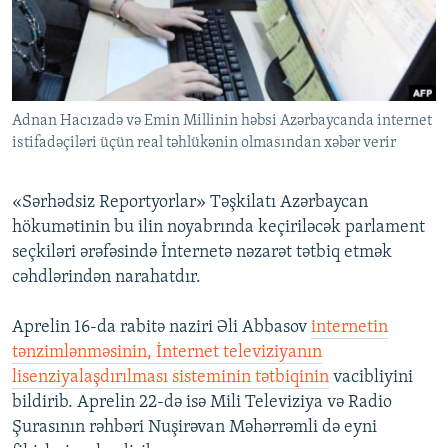
İNFOQRAFIKA
AZƏRBAYCAN ƏDƏBIYYATI KITABXANASI
MISSIYAMIZ
BIZI IZLƏ
KARIKATURA
İSLAM VƏ DEMOKRATIYA
PEŞƏ ETIKASI VƏ JURNALISTIKA STANDARTLARIMIZ
İZ - MƏDƏNIYYƏT PROQRAMI
MATERIALLARIMIZDAN ISTIFADƏ
Adnan Hacızadə və Emin Millinin həbsi Azərbaycanda internet
AZADLIQRADIOSU MOBIL TELEFONUNUZDA
RFE/RL-in bütün saytları
istifadəçiləri üçün real təhlükənin olmasından xəbər verir
BIZIMLƏ ƏLAQƏ
XƏBƏR BÜLLETENLƏRIMIZ
«Sərhədsiz Reportyorlar» Təşkilatı Azərbaycan
hökumətinin bu ilin noyabrında keçiriləcək parlament
seçkiləri ərəfəsində İnternetə nəzarət tətbiq etmək
cəhdlərindən narahatdır.
Aprelin 16-da rabitə naziri Əli Abbasov
internetin
tənzimlənməsinin, İnternet televiziyanın
lisenziyalaşdırılması sisteminin tətbiqinin
vacibliyini
bildirib. Aprelin 22-də isə Mili Televiziya və Radio
Şurasının rəhbəri Nuşirəvan Məhərrəmli də eyni