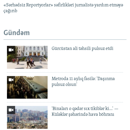
«Sərhədsiz Reportyorlar» səfirlikləri jurnalistə yardım etməyə
çağırıb
Gündəm
Gürcüstan ali təhsili pulsuz etdi
Metroda 11 aylıq fasilə: 'Daşınma
pulsuz olsun'
'Binaları o qədər sıx tikiblər ki...' —
Küləklər şəhərində hava böhranı