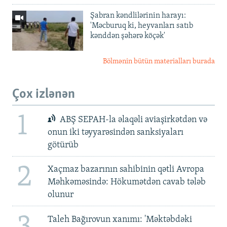
Şabran kəndlilərinin harayı:
'Məcburuq ki, heyvanları satıb
kənddən şəhərə köçək'
Bölmənin bütün materialları burada
Çox izlənən
1
ABŞ SEPAH-la əlaqəli aviaşirkətdən və
onun iki təyyarəsindən sanksiyaları
götürüb
2
Xaçmaz bazarının sahibinin qətli Avropa
Məhkəməsində: Hökumətdən cavab tələb
olunur
Taleh Bağırovun xanımı: 'Məktəbdəki