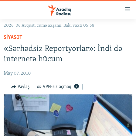
Keçid
linkləri
Əsas
2026, 06 Avqust, cümə axşamı, Bakı vaxtı 05:58
məzmuna
GÜNDƏM
SIYASƏT
qayıt
#İZAHLA
Əsas
«Sərhədsiz Reportyorlar»: İndi də
KORRUPSIOMETR
naviqasiyaya
internetə hücum
qayıt
#ƏSLINDƏ
Axtarışa
May 07, 2010
FƏRQƏ BAX
keç
QANUNI DOĞRU
Paylaş
VPN-siz açmaq
ARAŞDIRMA
MULTIMEDIA
RADIO ARXIV
VIDEO
HAQQIMIZDA
FOTOQALEREYA
OXU ZALI