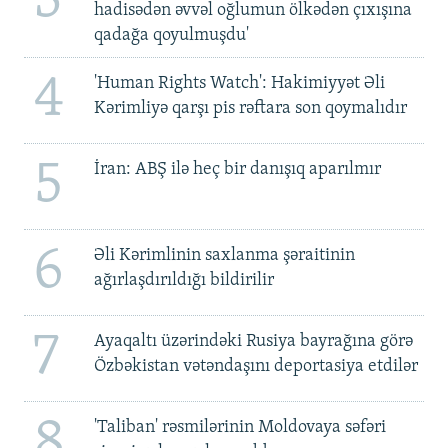
3
hadisədən əvvəl oğlumun ölkədən çıxışına
qadağa qoyulmuşdu'
4
'Human Rights Watch': Hakimiyyət Əli
Kərimliyə qarşı pis rəftara son qoymalıdır
5
İran: ABŞ ilə heç bir danışıq aparılmır
6
Əli Kərimlinin saxlanma şəraitinin
ağırlaşdırıldığı bildirilir
7
Ayaqaltı üzərindəki Rusiya bayrağına görə
Özbəkistan vətəndaşını deportasiya etdilər
8
'Taliban' rəsmilərinin Moldovaya səfəri