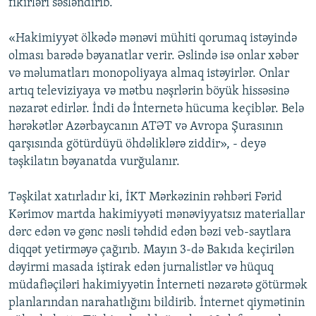
fikirləri səsləndirib.
«Hakimiyyət ölkədə mənəvi mühiti qorumaq istəyində
olması barədə bəyanatlar verir. Əslində isə onlar xəbər
və məlumatları monopoliyaya almaq istəyirlər. Onlar
artıq televiziyaya və mətbu nəşrlərin böyük hissəsinə
nəzarət edirlər. İndi də İnternetə hücuma keçiblər. Belə
hərəkətlər Azərbaycanın ATƏT və Avropa Şurasının
qarşısında götürdüyü öhdəliklərə ziddir», - deyə
təşkilatın bəyanatda vurğulanır.
Təşkilat xatırladır ki, İKT Mərkəzinin rəhbəri Fərid
Kərimov martda hakimiyyəti mənəviyyatsız materiallar
dərc edən və gənc nəsli təhdid edən bəzi veb-saytlara
diqqət yetirməyə çağırıb. Mayın 3-də Bakıda keçirilən
dəyirmi masada iştirak edən jurnalistlər və hüquq
müdafiəçiləri hakimiyyətin İnterneti nəzarətə götürmək
planlarından narahatlığını bildirib. İnternet qiymətinin