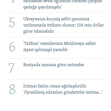
hadisədən əvvəl oğlumun ölkədən çıxışına
qadağa qoyulmuşdu'
5
Ukraynanın keçmiş səfiri qanunsuz
varlanmada ittiham olunur: 134 min dollar
girov ödəməlidir
6
'Taliban' rəsmilərinin Moldovaya səfəri
siyasi qalmaqal yaradıb
7
Rusiyada namaza görə cərimələr
8
İctimai fəalın cəzası ağırlaşdırıldı:
'Öyrədilmiş adamları göndərirlər üstünə…'