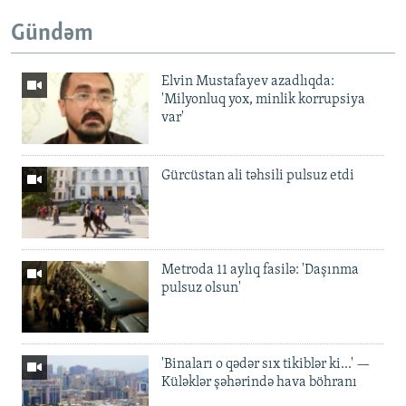
Gündəm
Elvin Mustafayev azadlıqda:
'Milyonluq yox, minlik korrupsiya
var'
Gürcüstan ali təhsili pulsuz etdi
Metroda 11 aylıq fasilə: 'Daşınma
pulsuz olsun'
'Binaları o qədər sıx tikiblər ki...' —
Küləklər şəhərində hava böhranı