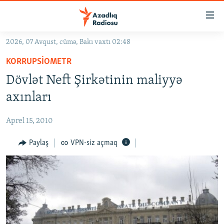
Keçid
linkləri
Əsas
2026, 07 Avqust, cümə, Bakı vaxtı 02:48
məzmuna
GÜNDƏM
KORRUPSIOMETR
qayıt
#İZAHLA
Əsas
Dövlət Neft Şirkətinin maliyyə
KORRUPSIOMETR
naviqasiyaya
axınları
qayıt
#ƏSLINDƏ
Axtarışa
Aprel 15, 2010
FƏRQƏ BAX
keç
QANUNI DOĞRU
Paylaş
VPN-siz açmaq
ARAŞDIRMA
MULTIMEDIA
RADIO ARXIV
VIDEO
HAQQIMIZDA
FOTOQALEREYA
OXU ZALI