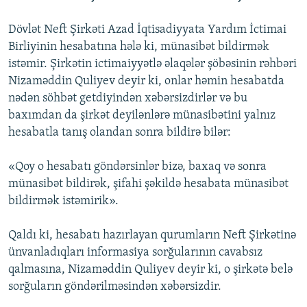
Dövlət Neft Şirkəti Azad İqtisadiyyata Yardım İctimai
Birliyinin hesabatına hələ ki, münasibət bildirmək
istəmir. Şirkətin ictimaiyyətlə əlaqələr şöbəsinin rəhbəri
Nizaməddin Quliyev deyir ki, onlar həmin hesabatda
nədən söhbət getdiyindən xəbərsizdirlər və bu
baxımdan da şirkət deyilənlərə münasibətini yalnız
hesabatla tanış olandan sonra bildirə bilər:
«Qoy o hesabatı göndərsinlər bizə, baxaq və sonra
münasibət bildirək, şifahi şəkildə hesabata münasibət
bildirmək istəmirik».
Qaldı ki, hesabatı hazırlayan qurumların Neft Şirkətinə
ünvanladıqları informasiya sorğularının cavabsız
qalmasına, Nizaməddin Quliyev deyir ki, o şirkətə belə
sorğuların göndərilməsindən xəbərsizdir.