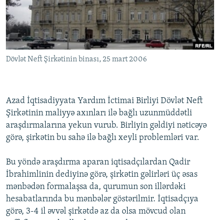
İNFOQRAFIKA
AZƏRBAYCAN ƏDƏBIYYATI KITABXANASI
MISSIYAMIZ
BIZI IZLƏ
KARIKATURA
İSLAM VƏ DEMOKRATIYA
PEŞƏ ETIKASI VƏ JURNALISTIKA STANDARTLARIMIZ
İZ - MƏDƏNIYYƏT PROQRAMI
MATERIALLARIMIZDAN ISTIFADƏ
Dövlət Neft Şirkətinin binası, 25 mart 2006
AZADLIQRADIOSU MOBIL TELEFONUNUZDA
RFE/RL-in bütün saytları
BIZIMLƏ ƏLAQƏ
XƏBƏR BÜLLETENLƏRIMIZ
Azad İqtisadiyyata Yardım İctimai Birliyi Dövlət Neft
Şirkətinin maliyyə axınları ilə bağlı uzunmüddətli
araşdırmalarına yekun vurub. Birliyin gəldiyi nəticəyə
görə, şirkətin bu sahə ilə bağlı xeyli problemləri var.
Bu yöndə araşdırma aparan iqtisadçılardan Qadir
İbrahimlinin dediyinə görə, şirkətin gəlirləri üç əsas
mənbədən formalaşsa da, qurumun son illərdəki
hesabatlarında bu mənbələr göstərilmir. İqtisadçıya
görə, 3-4 il əvvəl şirkətdə az da olsa mövcud olan