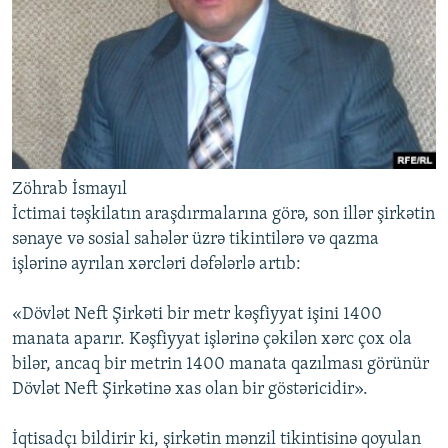
Zöhrab İsmayıl
İctimai təşkilatın araşdırmalarına görə, son illər şirkətin
sənaye və sosial sahələr üzrə tikintilərə və qazma
işlərinə ayrılan xərcləri dəfələrlə artıb:
«Dövlət Neft Şirkəti bir metr kəşfiyyat işini 1400
manata aparır. Kəşfiyyat işlərinə çəkilən xərc çox ola
bilər, ancaq bir metrin 1400 manata qazılması görünür
Dövlət Neft Şirkətinə xas olan bir göstəricidir».
İqtisadçı bildirir ki, şirkətin mənzil tikintisinə qoyulan