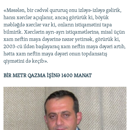
«Məsələn, bir cədvəl qururuq onu izləyə-izləyə gəlirik,
hansı xərclər açıqlanır, ancaq görürük ki, böyük
məbləğdə xərclər var ki, onların istiqamətini tapa
bilmirik. Xərclərin ayrı-ayrı istiqamətlərinə, misal üçün
xam neftin maya dəyərinə nəzər yetirsək, görürük ki,
2003-cü ildən başlayaraq xam neftin maya dəyəri artıb,
hətta xam neftin maya dəyəri onun topdansatış
qiymətini də keçib».
BİR METR QAZMA İŞİNƏ 1400 MANAT