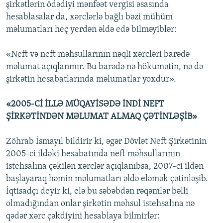
şirkətlərin ödədiyi mənfəət vergisi əsasında
hesablasalar da, xərclərlə bağlı bəzi mühüm
məlumatları heç yerdən əldə edə bilməyiblər:
«Neft və neft məhsullarının nəqli xərcləri barədə
məlumat açıqlanmır. Bu barədə nə hökumətin, nə də
şirkətin hesabatlarında məlumatlar yoxdur».
«2005-Cİ İLLƏ MÜQAYİSƏDƏ İNDİ NEFT
ŞİRKƏTİNDƏN MƏLUMAT ALMAQ ÇƏTİNLƏŞİB»
Zöhrab İsmayıl bildirir ki, əgər Dövlət Neft Şirkətinin
2005-ci ildəki hesabatında neft məhsullarının
istehsalına çəkilən xərclər açıqlanıbsa, 2007-ci ildən
başlayaraq həmin məlumatları əldə eləmək çətinləşib.
İqtisadçı deyir ki, elə bu səbəbdən rəqəmlər bəlli
olmadığından onlar şirkətin məhsul istehsalına nə
qədər xərc çəkdiyini hesablaya bilmirlər: