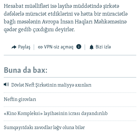
Hesabat müəllifləri isə layihə müddətində şirkətə
dəfələrlə müraciət etdiklərini və hətta bir müraciətlə
bağlı məsələnin Avropa İnsan Haqları Məhkəməsinə
qədər gedib çıxdığını deyirlər.
Paylaş
VPN-siz açmaq
Bizi izlə
Buna da bax:
Dövlət Neft Şirkətinin maliyyə axınları
Neftin girovları
«Kino Kompleksi» layihəsinin icrası dayandırılıb
Sumqayıtdakı zavodlar ləğv oluna bilər