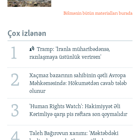
Bölmənin bütün materialları burada
Çox izlənən
1
Tramp: 'İranla müharibədənsə,
razılaşmaya üstünlük verirəm'
2
Xaçmaz bazarının sahibinin qətli Avropa
Məhkəməsində: Hökumətdən cavab tələb
olunur
3
'Human Rights Watch': Hakimiyyət Əli
Kərimliyə qarşı pis rəftara son qoymalıdır
4
Taleh Bağırovun xanımı: 'Məktəbdəki