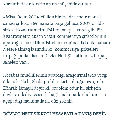
xərclərində də kəskin artım müşahidə olunur:
«Misal üçün 2004-cü ildə bir kvadratmetr mənzil
sahəsi şirkətə 369 manata başa gəlibsə, 2007-ci ildə
şirkət 1 kvadratmetrə 1741 manat pul xərcləyib. Bir
kvadratmetrə düşən vəsait kommersiya şirkətlərinin
apardığı mənzil tikintisindən təxminən iki dəfə bahadır.
Nəzərə almaq lazımdır ki, kommersiya şirkətləri
torpağı pulla alsa da Dövlət Neft Şirkətinin öz torpaq
sahələri var».
Hesabat müəlliflərinin apardığı araşdırmalarda vergi
ödəmələrilə bağlı da problemlərin olduğu üzə çıxıb.
Zöhrab İsmayıl deyir ki, problem odur ki, şirkətin
dövlətə ödədiyi vəsaitlə bağlı məlumatlar hökumətin
açıqladığı məlumatlarla düz gəlmir.
DÖVLƏT NEFT ŞİRKƏTİ HESABATLA TANIŞ DEYİL