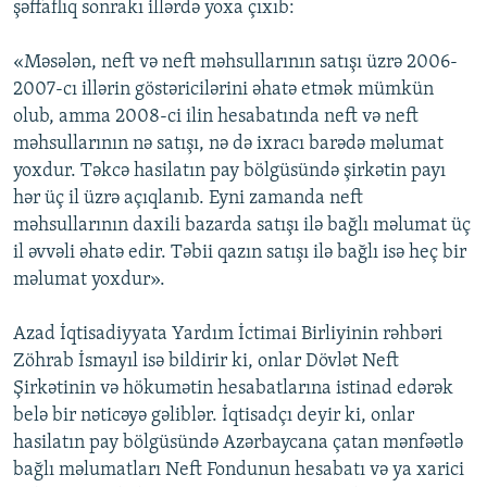
şəffaflıq sonrakı illərdə yoxa çıxıb:
«Məsələn, neft və neft məhsullarının satışı üzrə 2006-
2007-cı illərin göstəricilərini əhatə etmək mümkün
olub, amma 2008-ci ilin hesabatında neft və neft
məhsullarının nə satışı, nə də ixracı barədə məlumat
yoxdur. Təkcə hasilatın pay bölgüsündə şirkətin payı
hər üç il üzrə açıqlanıb. Eyni zamanda neft
məhsullarının daxili bazarda satışı ilə bağlı məlumat üç
il əvvəli əhatə edir. Təbii qazın satışı ilə bağlı isə heç bir
məlumat yoxdur».
Azad İqtisadiyyata Yardım İctimai Birliyinin rəhbəri
Zöhrab İsmayıl isə bildirir ki, onlar Dövlət Neft
Şirkətinin və hökumətin hesabatlarına istinad edərək
belə bir nəticəyə gəliblər. İqtisadçı deyir ki, onlar
hasilatın pay bölgüsündə Azərbaycana çatan mənfəətlə
bağlı məlumatları Neft Fondunun hesabatı və ya xarici