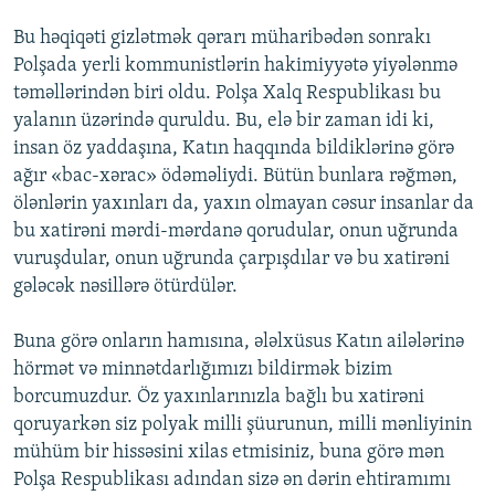
Bu həqiqəti gizlətmək qərarı müharibədən sonrakı
Polşada yerli kommunistlərin hakimiyyətə yiyələnmə
təməllərindən biri oldu. Polşa Xalq Respublikası bu
yalanın üzərində quruldu. Bu, elə bir zaman idi ki,
insan öz yaddaşına, Katın haqqında bildiklərinə görə
ağır «bac-xərac» ödəməliydi. Bütün bunlara rəğmən,
ölənlərin yaxınları da, yaxın olmayan cəsur insanlar da
bu xatirəni mərdi-mərdanə qorudular, onun uğrunda
vuruşdular, onun uğrunda çarpışdılar və bu xatirəni
gələcək nəsillərə ötürdülər.
Buna görə onların hamısına, ələlxüsus Katın ailələrinə
hörmət və minnətdarlığımızı bildirmək bizim
borcumuzdur. Öz yaxınlarınızla bağlı bu xatirəni
qoruyarkən siz polyak milli şüurunun, milli mənliyinin
mühüm bir hissəsini xilas etmisiniz, buna görə mən
Polşa Respublikası adından sizə ən dərin ehtiramımı