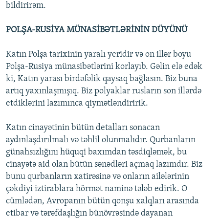
bildirirəm.
POLŞA-RUSİYA MÜNASİBƏTLƏRİNİN DÜYÜNÜ
Katın Polşa tarixinin yaralı yeridir və on illər boyu
Polşa-Rusiya münasibətlərini korlayıb. Gəlin elə edək
ki, Katın yarası birdəfəlik qaysaq bağlasın. Biz buna
artıq yaxınlaşmışıq. Biz polyaklar rusların son illərdə
etdiklərini lazımınca qiymətləndiririk.
Katın cinayətinin bütün detalları sonacan
aydınlaşdırılmalı və təhlil olunmalıdır. Qurbanların
günahsızlığını hüquqi baxımdan təsdiqləmək, bu
cinayətə aid olan bütün sənədləri açmaq lazımdır. Biz
bunu qurbanların xatirəsinə və onların ailələrinin
çəkdiyi iztirablara hörmət naminə tələb edirik. O
cümlədən, Avropanın bütün qonşu xalqları arasında
etibar və tərəfdaşlığın bünövrəsində dayanan