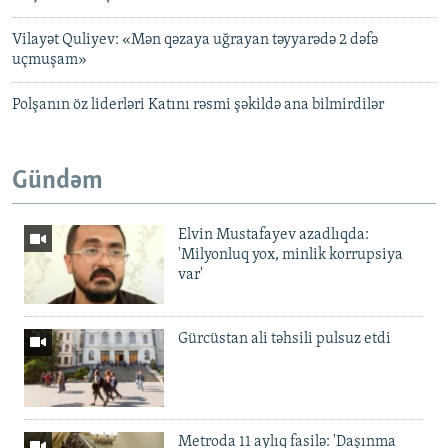
Vilayət Quliyev: «Mən qəzaya uğrayan təyyarədə 2 dəfə
uçmuşam»
Polşanın öz liderləri Katını rəsmi şəkildə ana bilmirdilər
Gündəm
Elvin Mustafayev azadlıqda:
'Milyonluq yox, minlik korrupsiya
var'
Gürcüstan ali təhsili pulsuz etdi
Metroda 11 aylıq fasilə: 'Daşınma