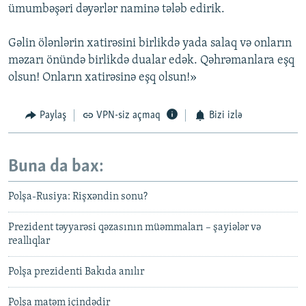
ümumbəşəri dəyərlər naminə tələb edirik.
Gəlin ölənlərin xatirəsini birlikdə yada salaq və onların
məzarı önündə birlikdə dualar edək. Qəhrəmanlara eşq
olsun! Onların xatirəsinə eşq olsun!»
Paylaş
VPN-siz açmaq
Bizi izlə
Buna da bax:
Polşa-Rusiya: Rişxəndin sonu?
Prezident təyyarəsi qəzasının müəmmaları – şayiələr və
reallıqlar
Polşa prezidenti Bakıda anılır
Polşa matəm içindədir