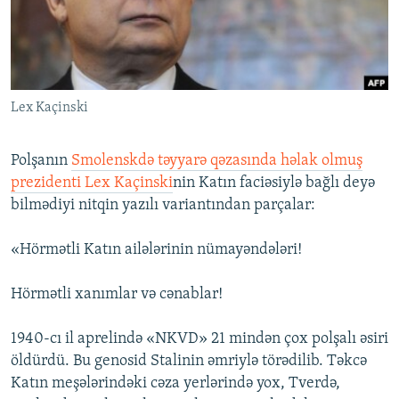
İNFOQRAFIKA
AZƏRBAYCAN ƏDƏBIYYATI KITABXANASI
MISSIYAMIZ
BIZI IZLƏ
KARIKATURA
İSLAM VƏ DEMOKRATIYA
PEŞƏ ETIKASI VƏ JURNALISTIKA STANDARTLARIMIZ
İZ - MƏDƏNIYYƏT PROQRAMI
MATERIALLARIMIZDAN ISTIFADƏ
Lex Kaçinski
AZADLIQRADIOSU MOBIL TELEFONUNUZDA
RFE/RL-in bütün saytları
BIZIMLƏ ƏLAQƏ
Polşanın
Smolenskdə təyyarə qəzasında həlak olmuş
XƏBƏR BÜLLETENLƏRIMIZ
prezidenti Lex Kaçinski
nin Katın faciəsiylə bağlı deyə
bilmədiyi nitqin yazılı variantından parçalar:
«Hörmətli Katın ailələrinin nümayəndələri!
Hörmətli xanımlar və cənablar!
1940-cı il aprelində «NKVD» 21 mindən çox polşalı əsiri
öldürdü. Bu genosid Stalinin əmriylə törədilib. Təkcə
Katın meşələrindəki cəza yerlərində yox, Tverdə,