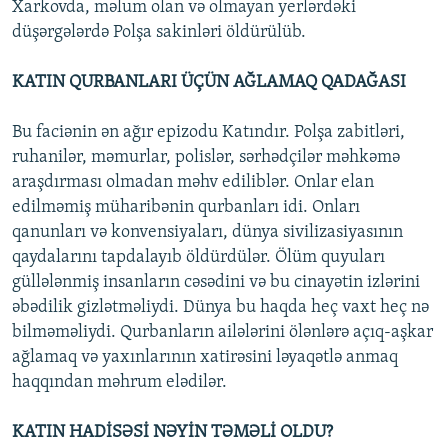
Xarkovda, məlum olan və olmayan yerlərdəki
düşərgələrdə Polşa sakinləri öldürülüb.
KATIN QURBANLARI ÜÇÜN AĞLAMAQ QADAĞASI
Bu faciənin ən ağır epizodu Katındır. Polşa zabitləri,
ruhanilər, məmurlar, polislər, sərhədçilər məhkəmə
araşdırması olmadan məhv ediliblər. Onlar elan
edilməmiş müharibənin qurbanları idi. Onları
qanunları və konvensiyaları, dünya sivilizasiyasının
qaydalarını tapdalayıb öldürdülər. Ölüm quyuları
güllələnmiş insanların cəsədini və bu cinayətin izlərini
əbədilik gizlətməliydi. Dünya bu haqda heç vaxt heç nə
bilməməliydi. Qurbanların ailələrini ölənlərə açıq-aşkar
ağlamaq və yaxınlarının xatirəsini ləyaqətlə anmaq
haqqından məhrum elədilər.
KATIN HADİSƏSİ NƏYİN TƏMƏLİ OLDU?