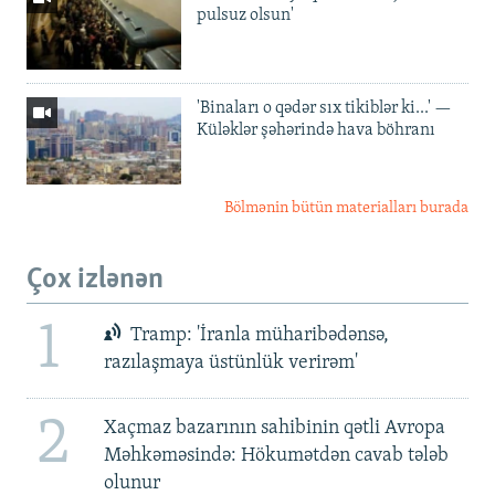
pulsuz olsun'
'Binaları o qədər sıx tikiblər ki...' —
Küləklər şəhərində hava böhranı
Bölmənin bütün materialları burada
Çox izlənən
1
Tramp: 'İranla müharibədənsə,
razılaşmaya üstünlük verirəm'
2
Xaçmaz bazarının sahibinin qətli Avropa
Məhkəməsində: Hökumətdən cavab tələb
olunur