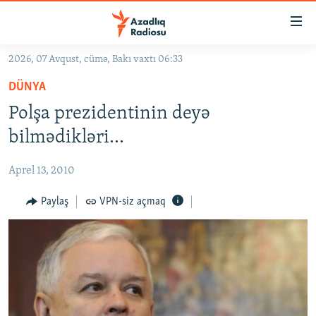
Keçid
linkləri
Əsas
2026, 07 Avqust, cümə, Bakı vaxtı 06:33
məzmuna
GÜNDƏM
DÜNYA
qayıt
#İZAHLA
Əsas
Polşa prezidentinin deyə
KORRUPSIOMETR
naviqasiyaya
bilmədikləri...
qayıt
#ƏSLINDƏ
Axtarışa
Aprel 13, 2010
FƏRQƏ BAX
keç
QANUNI DOĞRU
Paylaş
VPN-siz açmaq
ARAŞDIRMA
MULTIMEDIA
RADIO ARXIV
VIDEO
HAQQIMIZDA
FOTOQALEREYA
OXU ZALI