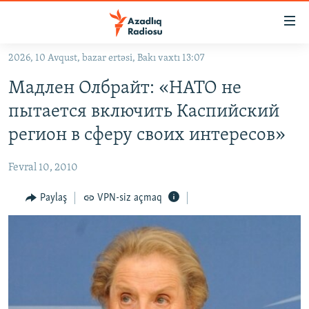
Keçid
linkləri
Əsas
2026, 10 Avqust, bazar ertəsi, Bakı vaxtı 13:07
məzmuna
GÜNDƏM
Мадлен Олбрайт: «НАТО не
qayıt
#İZAHLA
Əsas
пытается включить Каспийский
KORRUPSIOMETR
naviqasiyaya
регион в сферу своих интересов»
qayıt
#ƏSLINDƏ
Axtarışa
Fevral 10, 2010
FƏRQƏ BAX
keç
QANUNI DOĞRU
Paylaş
VPN-siz açmaq
ARAŞDIRMA
MULTIMEDIA
RADIO ARXIV
VIDEO
HAQQIMIZDA
FOTOQALEREYA
OXU ZALI