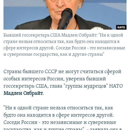
İNFOQRAFIKA
AZƏRBAYCAN ƏDƏBIYYATI KITABXANASI
MISSIYAMIZ
BIZI IZLƏ
KARIKATURA
İSLAM VƏ DEMOKRATIYA
PEŞƏ ETIKASI VƏ JURNALISTIKA STANDARTLARIMIZ
İZ - MƏDƏNIYYƏT PROQRAMI
MATERIALLARIMIZDAN ISTIFADƏ
Бывший госсекретарь США Мадлен Олбрайт: "Ни к одной
AZADLIQRADIOSU MOBIL TELEFONUNUZDA
RFE/RL-in bütün saytları
стране нельзя относиться так, как будто она находится в
BIZIMLƏ ƏLAQƏ
сфере интересов другой. Соседи России - это независимые
и суверенные государства, как и другие страны"
XƏBƏR BÜLLETENLƏRIMIZ
Страны бывшего СССР не могут считаться сферой
особых интересов России, уверена бывший
госсекретарь США, глава "группы мудрецов" НАТО
Мадлен Олбрайт
.
"Ни к одной стране нельзя относиться так, как
будто она находится в сфере интересов другой.
Соседи России - это независимые и суверенные
государства, как и другие страны", - заявила она в