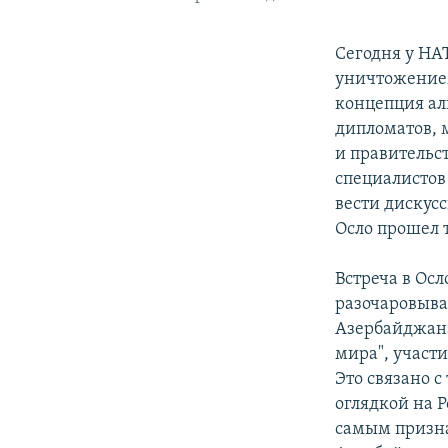
Сегодня у НАТ
уничтожением
концепция аль
дипломатов, 
и правительс
специалистов
вести дискусс
Осло прошел 
Встреча в Ос
разочаровыва
Азербайджана
мира", участи
Это связано с
оглядкой на 
самым призна