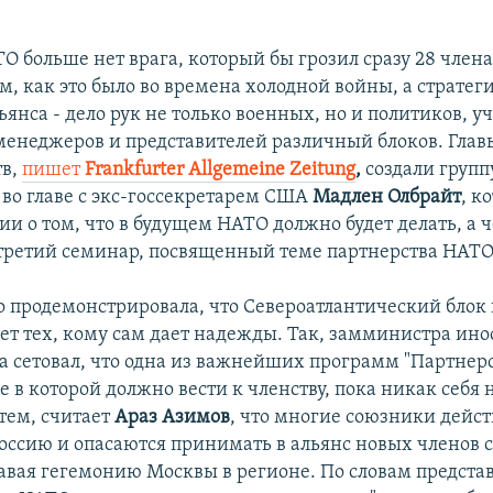
О больше нет врага, который бы грозил сразу 28 член
, как это было во времена холодной войны, а стратег
янса - дело рук не только военных, но и политиков, у
менеджеров и представителей различный блоков. Глав
тв,
пишет
Frankfurter Allgemeine Zeitung
,
создали групп
 во главе с экс-госсекретарем США
Мадлен Олбрайт
, к
ии о том, что в будущем НАТО должно будет делать, а че
третий семинар, посвященный теме партнерства НАТО
ло продемонстрировала, что Североатлантический блок
ет тех, кому сам дает надежды. Так, замминистра ин
 сетовал, что одна из важнейших программ "Партнер
е в которой должно вести к членству, пока никак себя 
 тем, считает
Араз Азимов
, что многие союзники дейст
Россию и опасаются принимать в альянс новых членов с
вая гегемонию Москвы в регионе. По словам предста