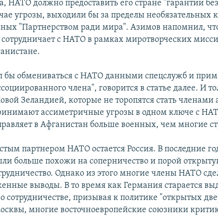
, НАТО должно предоставить его стране "гарантии без
учае угрозы, выходили бы за пределы необязательных 
ных "Партнерством ради мира". Азимов напомнил, чт
н
сотрудничает с НАТО в рамках миротворческих мисси
ганистане.
л бы обмениваться с НАТО данными спецслужб и прим
ассоциированного члена", говорится в статье далее. И т
овой Зеландией, которые не торопятся стать членами 
ринимают ассиметричные угрозы в одном ключе с НАТ
правляет в Афганистан больше военных, чем многие с
тым партнером НАТО остается Россия. В последние го
ли больше похожи на соперничество и порой открыту
трудничество. Однако из этого многие члены НАТО сд
енные выводы. В то время как Германия старается вы
о сотрудничестве, призывая к политике "открытых две
осквы, многие восточноевропейские союзники крити