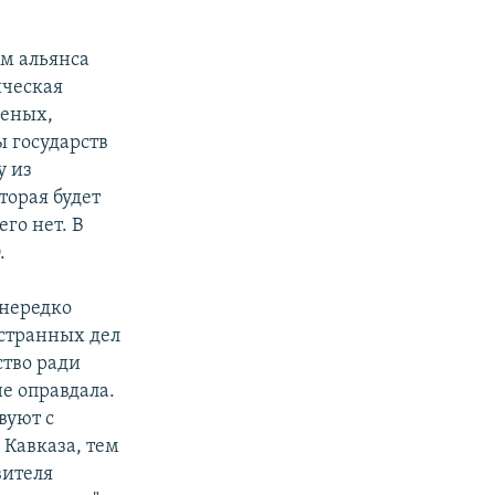
ам альянса
ическая
ченых,
ы государств
у из
оторая будет
го нет. В
.
 нередко
остранных дел
ство ради
не оправдала.
вуют с
 Кавказа, тем
вителя