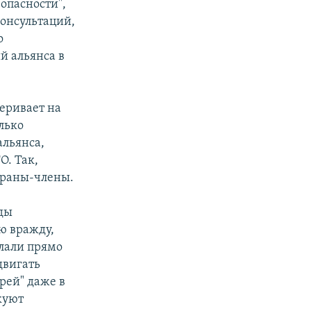
опасности",
консультаций,
о
й альянса в
еривает на
олько
альянса,
О. Так,
траны-члены.
ды
ю вражду,
елали прямо
двигать
рей" даже в
куют