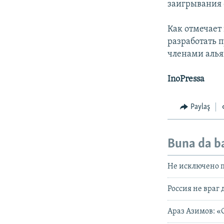
заигрывания 
Как отмечает
разработать п
членами алья
InoPressa
Paylaş
Buna da b
Не исключено 
Россия не враг
Араз Азимов: 