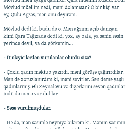
Mövlud məni ayağa qaldırdı. Qara müəllim küsdü. Dedi
Mövlud müəllim nədi, məni dolamısan? O bir kişi var
ey, Qulu Ağsəs, mən onu deyirəm.
Mövlud dedi ki, budu də o. Mən ağzımı açıb danışan
kimi Qara Tağızadə dedi ki, yox, ay bala, ya sənin səsin
yerində deyil, ya da görkəmin…
- Dinləyicilərdən vurulanlar olurdu sizə?
- Çoxlu qadın məktub yazırdı, məni görüşə çağırırdılar.
Mən də xoruzlanırdım ki, məni sevirlər. Sən demə yaşlı
qadınlarmış. Əli Zeynalovu və digərlərini sevən qadınlar
indii də mənə vurulublar.
- Səsə vurulmuşdular.
- Hə də, mən səsimlə neyniyə bilərəm ki. Mənim səsimin