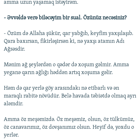
amma uzun yaşamaq istəyirəm.
- Əvvəldə verə biləcəyim bir sual. Özünüz necəsiniz?
- Özüm də Allaha şükür, qar yabğıb, keyfim yaxşılaşıb.
Qara baxırsan, fikirləşirsən ki, nə yaxşı atamın Adı
Ağsəsdir.
Mənim ağ şeylərdən o qədər də xoşum gəlmir. Amma
yeganə qarın ağlığı həddən artıq xoşuma gəlir.
Həm də qar yerlə göy arasındakı nə etibarlı və ən
maraqlı rabitə növüdür. Belə havada təbiətdə olmaq ayrı
aləmdir.
Amma öz meşəmizdə. Öz meşəmiz, olsun, öz tülkümüz,
öz canavarımız, öz dovşanımız olsun. Heyif də, yoxdu o
yerlər.