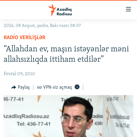
Keçid
linkləri
Əsas
2026, 08 Avqust, şənbə, Bakı vaxtı 08:07
məzmuna
GÜNDƏM
RADIO VERILIŞLƏR
qayıt
#İZAHLA
Əsas
“Allahdan ev, maşın istəyənlər məni
KORRUPSIOMETR
naviqasiyaya
allahsızlıqda ittiham etdilər”
qayıt
#ƏSLINDƏ
Axtarışa
Fevral 09, 2010
FƏRQƏ BAX
keç
QANUNI DOĞRU
Paylaş
VPN-siz açmaq
ARAŞDIRMA
MULTIMEDIA
RADIO ARXIV
VIDEO
HAQQIMIZDA
FOTOQALEREYA
OXU ZALI