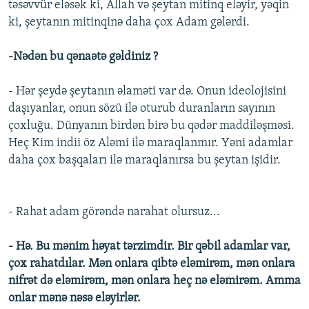
təsəvvür eləsək ki, Allah və şeytan mitinq eləyir, yəqin
ki, şeytanın mitinqinə daha çox Adam gələrdi.
-Nədən bu qənaətə gəldiniz ?
- Hər şeydə şeytanın əlaməti var də. Onun ideolojisini
daşıyanlar, onun sözü ilə oturub duranların sayının
çoxluğu. Dünyanın birdən birə bu qədər maddiləşməsi.
Heç Kim indii öz Aləmi ilə maraqlanmır. Yəni adamlar
daha çox başqaları ilə maraqlanırsa bu şeytan işidir.
- Rahat adam görəndə narahat olursuz...
- Hə. Bu mənim həyat tərzimdir. Bir qəbil adamlar var,
çox rahatdılar. Mən onlara qibtə eləmirəm, mən onlara
nifrət də eləmirəm, mən onlara heç nə eləmirəm. Amma
onlar mənə nəsə eləyirlər.