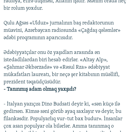
radioya, efirə düşməsi, Allahın işidir. Mənim orada heç
bir rolum yoxdur.
Qulu Ağsəs «Ulduz» jurnalının baş redaktorunun
müavini, Azərbaycan radiosunda «Çağdaş qələmlər»
ədəbi proqramının aparıcısıdır.
Ədəbiyyatçılar onu öz yaşıdları arasında ən
istedadlılardan biri hesab edirlər. «Altay Alp»,
«Şahmar Əkbərzadə» və «Rəsul Rza» ədəbiyyat
mükafatları laureatı, bir neçə şer kitabının müəllifi,
prezident təqaüdçüsüdür.
- Tanınmış adam olmaq yaxşıdı?
- İtalyan yazıçısı Dino Budsati deyir ki, «sən küçə ilə
gedirsən. Kimsə səni görüb ayaq saxlayır və deyir, bu
filankəsdir. Populyarlıq vur–tut bax budur». İnsanlar
çox asan populyar ola bilərlər. Amma tanınmaq o