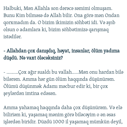
Halbuki, Mən Allahla son dərəcə səmimi olmuşam.
Bunu Kim bilməsə də Allah bilir. Ona görə mən Ondan
qorxmadım da. O bizim ikimizin söhbəti idi. Və ayıb
olsun o adamlara ki, bizim söhbətimizə qarışmaq
istədilər.
- Allahdan çox danışdıq, həyat, insanlar, ölüm yadıma
düşdü. Nə vaxt öləcəksiniz?
- ………Çox ağır sualdı bu vallah…..Mən onu hardan bilə
bilərəm. Amma hər gün ölüm haqqında düşünürəm.
Ölümü düşünmək Adamı məcbur edir ki, bir çox
şeylərdən imtina edəsən.
Amma yahamaq haqqında daha çox düşünürəm. Və elə
biliriəm ki, yaşamaq mənim görə biləcəyim o ən əsas
işlərdən biridir. Düzdü 1000 il yaşamaq mümkün deyil,