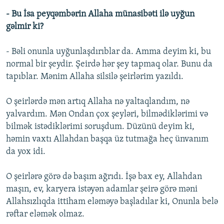
- Bu İsa peyqəmbərin Allaha münasibəti ilə uyğun
gəlmir ki?
- Bəli onunla uyğunlaşdırıblar da. Amma deyim ki, bu
normal bir şeydir. Şeirdə hər şey tapmaq olar. Bunu da
tapıblar. Mənim Allaha silsilə şeirlərim yazıldı.
O şeirlərdə mən artıq Allaha nə yaltaqlandım, nə
yalvardım. Mən Ondan çox şeyləri, bilmədiklərimi və
bilmək istədiklərimi soruşdum. Düzünü deyim ki,
həmin vaxtı Allahdan başqa üz tutmağa heç ünvanım
da yox idi.
O şeirlərə görə də başım ağrıdı. İşə bax ey, Allahdan
maşın, ev, karyera istəyən adamlar şeirə görə məni
Allahsızlıqda ittiham eləməyə başladılar ki, Onunla belə
rəftar eləmək olmaz.