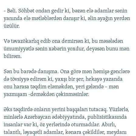
- Bəli. Söhbət ondan gedir ki, bəzən elə adamlar sənin
yanında elə mətləblərdən danışır ki, əlin ayağın yerdən
üzülür.
Və təvazökarlıq edib ona demirsən ki, bu məsələdən
ümumiyyətlə sənin xəbərin yoxdur, deyəsən bunu mən
bilirəm.
Sən bu barədə danışma. Ona görə mən həmişə gənclərə
də tövsiyyə edirəm ki, yaxşı bir şer, hekayə yazanda
onu harasa təqdim eləməkdən, yeri gələndə – mən
yazmışam -deməkdən çəkinməsinlər.
Əks təqdirdə onların yerini başqaları tutacaq. Yüzlərlə,
minlərlə Azərbaycan ədəbiyyatında, publisistikasında
insanlar var ki, öz yerlərində oturmadılar. Abırlı,
talantlı, ləyaqətli adamlar, kənara çəkildilər, meydanı