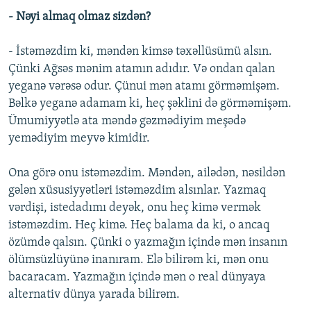
- Nəyi almaq olmaz sizdən?
- İstəməzdim ki, məndən kimsə təxəllüsümü alsın.
Çünki Ağsəs mənim atamın adıdır. Və ondan qalan
yeganə vərəsə odur. Çünui mən atamı görməmişəm.
Bəlkə yeganə adamam ki, heç şəklini də görməmişəm.
Ümumiyyətlə ata məndə gəzmədiyim meşədə
yemədiyim meyvə kimidir.
Ona görə onu istəməzdim. Məndən, ailədən, nəsildən
gələn xüsusiyyətləri istəməzdim alsınlar. Yazmaq
vərdişi, istedadımı deyək, onu heç kimə vermək
istəməzdim. Heç kimə. Heç balama da ki, o ancaq
özümdə qalsın. Çünki o yazmağın içində mən insanın
ölümsüzlüyünə inanıram. Elə bilirəm ki, mən onu
bacaracam. Yazmağın içində mən o real dünyaya
alternativ dünya yarada bilirəm.