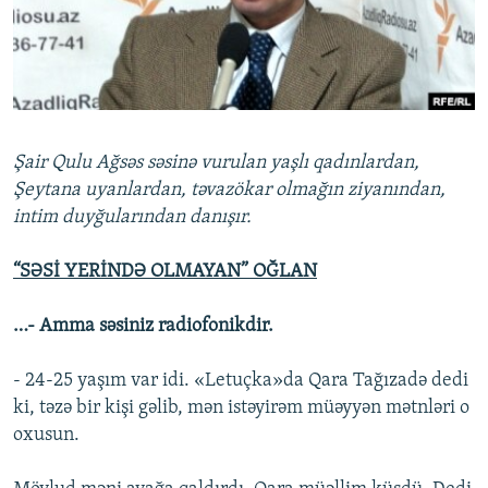
İNFOQRAFIKA
AZƏRBAYCAN ƏDƏBIYYATI KITABXANASI
MISSIYAMIZ
BIZI IZLƏ
KARIKATURA
İSLAM VƏ DEMOKRATIYA
PEŞƏ ETIKASI VƏ JURNALISTIKA STANDARTLARIMIZ
İZ - MƏDƏNIYYƏT PROQRAMI
MATERIALLARIMIZDAN ISTIFADƏ
AZADLIQRADIOSU MOBIL TELEFONUNUZDA
RFE/RL-in bütün saytları
Şair Qulu Ağsəs səsinə vurulan yaşlı qadınlardan,
BIZIMLƏ ƏLAQƏ
Şeytana uyanlardan, təvazökar olmağın ziyanından,
intim duyğularından danışır.
XƏBƏR BÜLLETENLƏRIMIZ
“SƏSİ YERİNDƏ OLMAYAN” OĞLAN
…- Amma səsiniz radiofonikdir.
- 24-25 yaşım var idi. «Letuçka»da Qara Tağızadə dedi
ki, təzə bir kişi gəlib, mən istəyirəm müəyyən mətnləri o
oxusun.