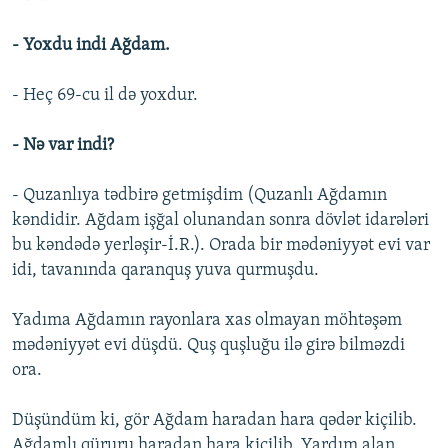
- Yoxdu indi Ağdam.
- Heç 69-cu il də yoxdur.
- Nə var indi?
- Quzanlıya tədbirə getmişdim (Quzanlı Ağdamın
kəndidir. Ağdam işğal olunandan sonra dövlət idarələri
bu kəndədə yerləşir-İ.R.). Orada bir mədəniyyət evi var
idi, tavanında qaranquş yuva qurmuşdu.
Yadıma Ağdamın rayonlara xas olmayan möhtəşəm
mədəniyyət evi düşdü. Quş quşluğu ilə girə bilməzdi
ora.
Düşündüm ki, gör Ağdam haradan hara qədər kiçilib.
Ağdamlı qüruru haradan hara kiçilib. Yardım alan