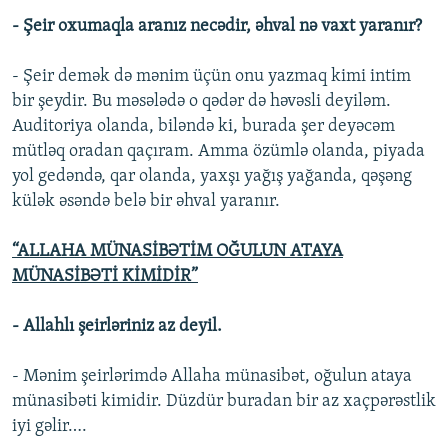
- Şeir oxumaqla aranız necədir, əhval nə vaxt yaranır?
- Şeir demək də mənim üçün onu yazmaq kimi intim
bir şeydir. Bu məsələdə o qədər də həvəsli deyiləm.
Auditoriya olanda, biləndə ki, burada şer deyəcəm
mütləq oradan qaçıram. Amma özümlə olanda, piyada
yol gedəndə, qar olanda, yaxşı yağış yağanda, qəşəng
külək əsəndə belə bir əhval yaranır.
“ALLAHA MÜNASİBƏTİM OĞULUN ATAYA
MÜNASİBƏTİ KİMİDİR”
- Allahlı şeirləriniz az deyil.
- Mənim şeirlərimdə Allaha münasibət, oğulun ataya
münasibəti kimidir. Düzdür buradan bir az xaçpərəstlik
iyi gəlir….