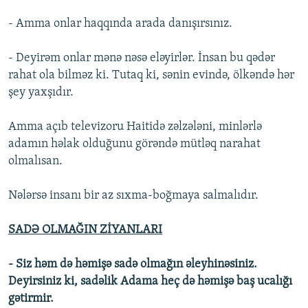
- Amma onlar haqqında arada danışırsınız.
- Deyirəm onlar mənə nəsə eləyirlər. İnsan bu qədər
rahat ola bilməz ki. Tutaq ki, sənin evində, ölkəndə hər
şey yaxşıdır.
Amma açıb televizoru Haitidə zəlzələni, minlərlə
adamın həlak olduğunu görəndə mütləq narahat
olmalısan.
Nələrsə insanı bir az sıxma-boğmaya salmalıdır.
SADƏ OLMAĞIN ZİYANLARI
- Siz həm də həmişə sadə olmağın əleyhinəsiniz.
Deyirsiniz ki, sadəlik Adama heç də həmişə baş ucalığı
gətirmir.