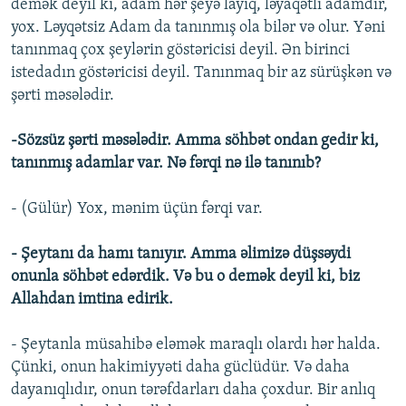
demək deyil ki, adam hər şeyə layiq, ləyaqətli adamdır,
yox. Ləyqətsiz Adam da tanınmış ola bilər və olur. Yəni
tanınmaq çox şeylərin göstəricisi deyil. Ən birinci
istedadın göstəricisi deyil. Tanınmaq bir az sürüşkən və
şərti məsələdir.
-Sözsüz şərti məsələdir. Amma söhbət ondan gedir ki,
tanınmış adamlar var. Nə fərqi nə ilə tanınıb?
- (Gülür) Yox, mənim üçün fərqi var.
- Şeytanı da hamı tanıyır. Amma əlimizə düşsəydi
onunla söhbət edərdik. Və bu o demək deyil ki, biz
Allahdan imtina edirik.
- Şeytanla müsahibə eləmək maraqlı olardı hər halda.
Çünki, onun hakimiyyəti daha güclüdür. Və daha
dayanıqlıdır, onun tərəfdarları daha çoxdur. Bir anlıq