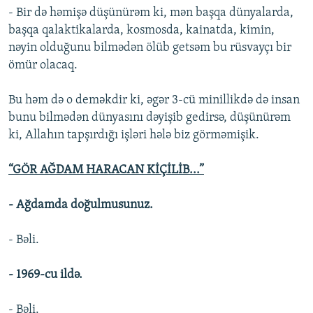
- Bir də həmişə düşünürəm ki, mən başqa dünyalarda,
başqa qalaktikalarda, kosmosda, kainatda, kimin,
nəyin olduğunu bilmədən ölüb getsəm bu rüsvayçı bir
ömür olacaq.
Bu həm də o deməkdir ki, əgər 3-cü minillikdə də insan
bunu bilmədən dünyasını dəyişib gedirsə, düşünürəm
ki, Allahın tapşırdığı işləri hələ biz görməmişik.
“GÖR AĞDAM HARACAN KİÇİLİB...”
- Ağdamda doğulmusunuz.
- Bəli.
- 1969-cu ildə.
- Bəli.