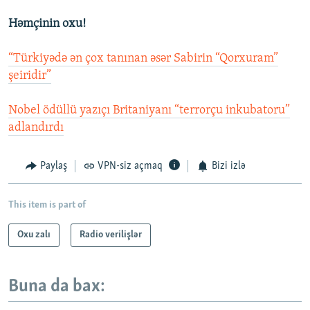
Həmçinin oxu!
“Türkiyədə ən çox tanınan əsər Sabirin “Qorxuram”
şeiridir”
Nobel ödüllü yazıçı Britaniyanı “terrorçu inkubatoru”
adlandırdı
Paylaş
VPN-siz açmaq
Bizi izlə
This item is part of
Oxu zalı
Radio verilişlər
Buna da bax: