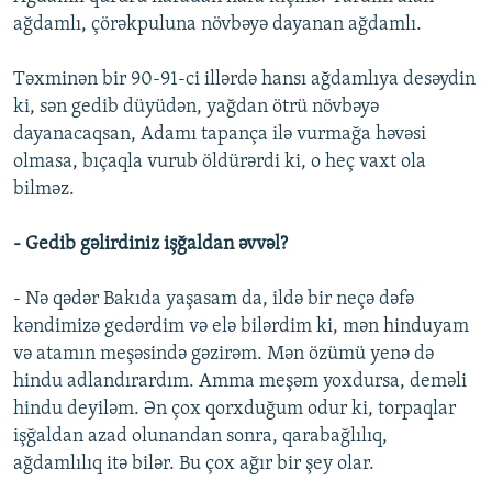
ağdamlı, çörəkpuluna növbəyə dayanan ağdamlı.
Təxminən bir 90-91-ci illərdə hansı ağdamlıya desəydin
ki, sən gedib düyüdən, yağdan ötrü növbəyə
dayanacaqsan, Adamı tapança ilə vurmağa həvəsi
olmasa, bıçaqla vurub öldürərdi ki, o heç vaxt ola
bilməz.
- Gedib gəlirdiniz işğaldan əvvəl?
- Nə qədər Bakıda yaşasam da, ildə bir neçə dəfə
kəndimizə gedərdim və elə bilərdim ki, mən hinduyam
və atamın meşəsində gəzirəm. Mən özümü yenə də
hindu adlandırardım. Amma meşəm yoxdursa, deməli
hindu deyiləm. Ən çox qorxduğum odur ki, torpaqlar
işğaldan azad olunandan sonra, qarabağlılıq,
ağdamlılıq itə bilər. Bu çox ağır bir şey olar.