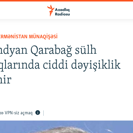
ERMƏNISTAN MÜNAQIŞƏSI
ndyan Qarabağ sülh
qlarında ciddi dəyişiklik
mir
VPN-siz açmaq