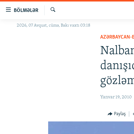
Keçid
BÖLMƏLƏR
linkləri
Axtar
Əsas
2026, 07 Avqust, cümə, Bakı vaxtı 03:18
GÜNDƏM
məzmuna
AZƏRBAYCAN-
#İZAHLA
qayıt
Əsas
Nalba
KORRUPSIOMETR
naviqasiyaya
#ƏSLINDƏ
qayıt
danışı
Axtarışa
FƏRQƏ BAX
keç
gözlə
QANUNI DOĞRU
ARAŞDIRMA
Yanvar 19, 2010
MULTIMEDIA
RADIO ARXIV
VIDEO
Paylaş
HAQQIMIZDA
FOTOQALEREYA
OXU ZALI