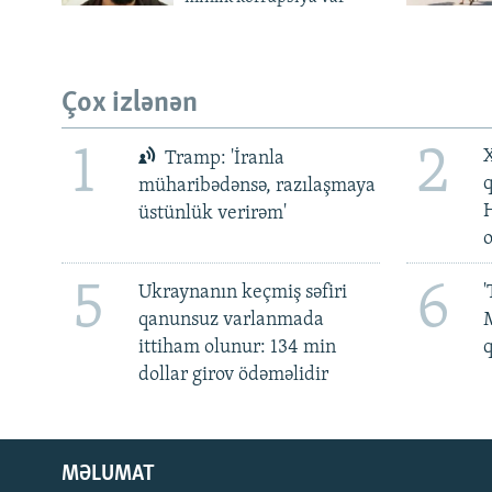
Çox izlənən
1
2
X
Tramp: 'İranla
müharibədənsə, razılaşmaya
üstünlük verirəm'
5
6
Ukraynanın keçmiş səfiri
'
qanunsuz varlanmada
M
ittiham olunur: 134 min
dollar girov ödəməlidir
MƏLUMAT