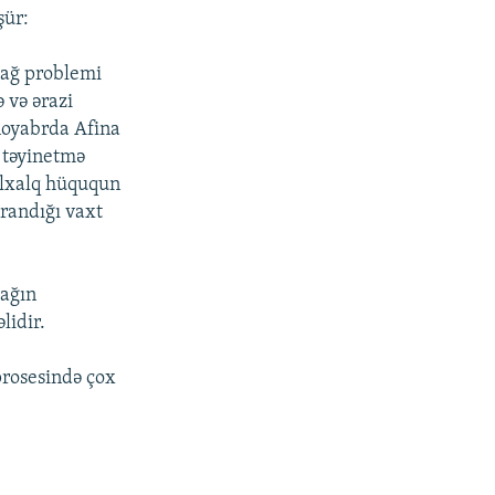
şür:
abağ problemi
 və ərazi
 noyabrda Afina
ı təyinetmə
nəlxalq hüququn
arandığı vaxt
bağın
lidir.
 prosesində çox