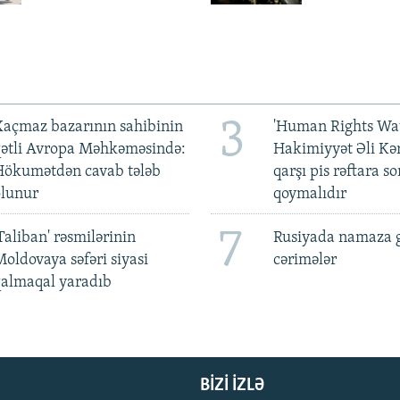
3
açmaz bazarının sahibinin
'Human Rights Wat
qətli Avropa Məhkəməsində:
Hakimiyyət Əli Kə
Hökumətdən cavab tələb
qarşı pis rəftara so
olunur
qoymalıdır
7
Taliban' rəsmilərinin
Rusiyada namaza 
oldovaya səfəri siyasi
cərimələr
qalmaqal yaradıb
BIZI IZLƏ