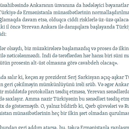
ahibəsində Ankaranın ünvanına da hədələyici bəyanatlar 
 Türkiyə də Ermənistanla münasibətlərinin normallaşdırılm
lamaqda davam etsə, olduqca ciddi risklərlə üz-üzə qalacaq
 iki il öncə Yerevan Ankara ilə danışıqlara başlayanda Türk
idi:
tlər olsaydı, biz müzakirələrə başlamazdıq və proses də ilki
ilə nəticələnməzdi. İndi də tərəflərdən hər hansı biri süni 
bütün prosesin alt-üst olmasına görə cavabdeh olacaq».
a salır ki, keçən ay prezident Serj Sarkisyan açıq-aşkar Tü
n geri çəkilməyin mümkünlüyünü irəli srüb. Və əgər Ankar
ir müddətdə protokolları təsdiq etməsə, Yerevan sənədlər
ə saxlayır. Amma nazir Türkiyənin bu sənədləri təsdiq etm
ix də göstərməyib. O, yalnız bildirib ki, Qərb qüvvələri və R
stan münasibətlərinin heç bir ilkin şərt olmadan qurulmasın
bundan geri addım atarsa, bu, təkcə Ermənistanla razılaş