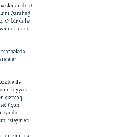
səsləndirib. O
asını Qarabağ
. O, bir daha
iyənin həmin
n mərhələdə
maneələr
rkiyə ilə
a mahiyyəti
dən çıxmaq
əsi üçün
usiya da
ı istəyirlər:
manın ziddinə