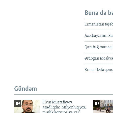
Buna da b
Ermənistan təşəb
Azərbaycanın Rusi
Qarabağ münaqi
Ərdoğan Moskvad
Ermənilərlə qonş
Gündəm
Elvin Mustafayev
azadlıqda: 'Milyonluq yox,
minlik korrupsiya var'