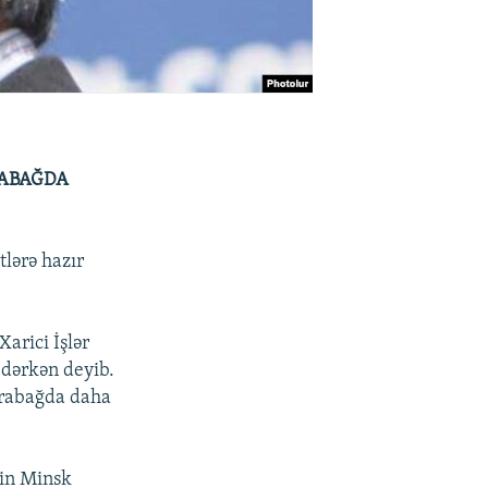
RABAĞDA
tlərə hazır
arici İşlər
edərkən deyib.
Qarabağda daha
-in Minsk