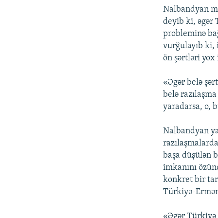
Nalbandyan müs
deyib ki, əgər
probleminə bağ
vurğulayıb ki,
ön şərtləri yox 
«Əgər belə şər
belə razılaşma 
yaradarsa, o, 
Nalbandyan yad
razılaşmalarda
başa düşülən b
imkanını özünd
konkret bir tar
Türkiyə-Erməni
«Əgər Türkiyə 