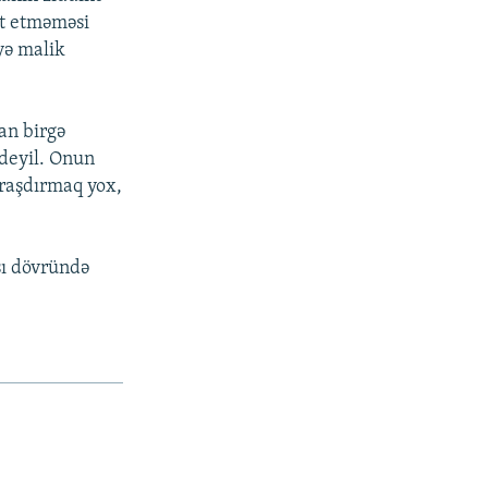
ət etməməsi
yə malik
an birgə
deyil. Onun
araşdırmaq yox,
sı dövründə