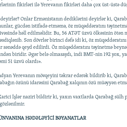
rinin fikirləri ilə Yerevanın fikirləri daha çox üst-üstə dü
ə deyirlər? Onlar Ermənistanın dediklərini deyirlər ki, Qar
unlar, gücdən istifadə etməmə, öz müqəddəratını təyinetmə
ivəsində həll edilməlidir. Bu, 56 ATƏT üzvü ölkəsinin ötən
sdiqlənib. Son dövrlər birinci dəfə idi ki, öz müqəddəratın
bir sənəddə qeyd edilirdi. Öz müqəddəratını təyinetmə bey
indən biridir. Əgər belə olmasaydı, indi BMT-nin 192 yox, y
əmi 51 üzvü olardı».
yan Yerevanın mövqeyini təkrar edərək bildirib ki, Qara
abağın özünü idarəsini Qarabağ xalqının özü müəyyən etmə
rici İşlər naziri bildirir ki, yaxın vaxtlarda Qarabağ sülh
 gözlənilmir.
ÜNVANINA HƏDƏLƏYİCİ BƏYANATLAR