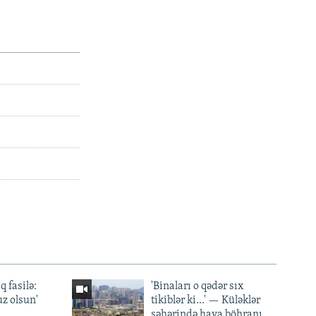
q fasilə:
'Binaları o qədər sıx
z olsun'
tikiblər ki...' — Küləklər
şəhərində hava böhranı