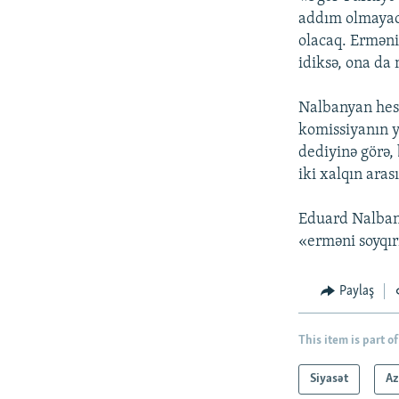
addım olmayac
olacaq. Erməni
idiksə, ona da 
Nalbanyan hesa
komissiyanın 
dediyinə görə,
iki xalqın aras
Eduard Nalban
«erməni soyqı
Paylaş
This item is part of
Siyasət
Az