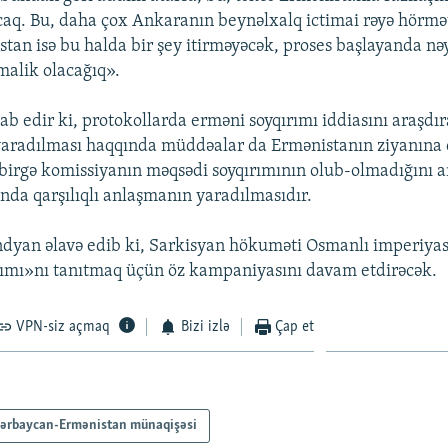
aq. Bu, daha çox Ankaranın beynəlxalq ictimai rəyə hörm
stan isə bu halda bir şey itirməyəcək, proses başlayanda nə
malik olacağıq».
b edir ki, protokollarda erməni soyqırımı iddiasını araşdır
yaradılması haqqında müddəalar da Ermənistanın ziyanına 
 birgə komissiyanın məqsədi soyqırımının olub-olmadığını 
ında qarşılıqlı anlaşmanın yaradılmasıdır.
dyan əlavə edib ki, Sarkisyan hökuməti Osmanlı imperiya
rımı»nı tanıtmaq üçün öz kampaniyasını davam etdirəcək.
VPN-siz açmaq
Bizi izlə
Çap et
ərbaycan-Ermənistan münaqişəsi