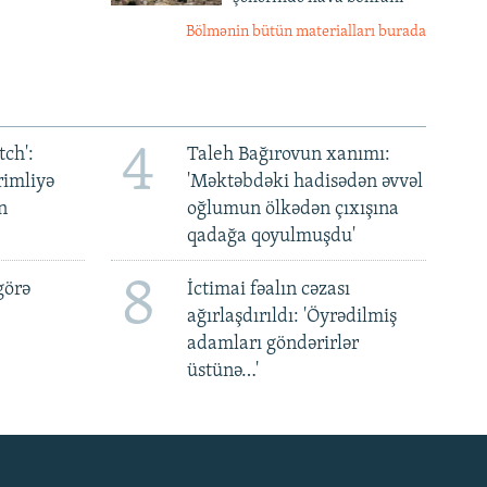
Bölmənin bütün materialları burada
4
ch':
Taleh Bağırovun xanımı:
rimliyə
'Məktəbdəki hadisədən əvvəl
n
oğlumun ölkədən çıxışına
qadağa qoyulmuşdu'
8
görə
İctimai fəalın cəzası
ağırlaşdırıldı: 'Öyrədilmiş
adamları göndərirlər
üstünə…'