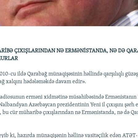
RİBƏ ÇIXIŞLARINDAN NƏ ERMƏNİSTANDA, NƏ DƏ QA
MURLAR
10-cu ildə Qarabağ münaqişəsinin həllində qarşılıqlı güzəş
ağ xalqını hədələməkdə davam edir».
adiosunun erməni xidmətinə müsahibəsində Ermənistanın X
Nalbandyan Azərbaycan prezidentinin Yeni il çıxışını şərh 
ki, bu cür müharibə çıxışlarından nə Ermənistanda, nə də 
ib ki, hazırda münaqişənin həllinə vasitəçilik edən ATƏT