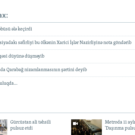
ax:
büsü ələ keçirdi
yadakı səfirliyi bu ölkənin Xarici İşlər Nazirliyinə nota göndərib
şəsi düyünə düşməyib
a Qarabağ nizamlanmasının şərtini deyib
uluqda...
Gürcüstan ali təhsili
Metroda 11 aylı
pulsuz etdi
'Daşınma pulsu