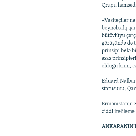
Qrupu həmsədrlə
«Vasitəçilər n
beynəlxalq qan
bütövlüyü çərç
görüşündə də tə
prinsipi belə 
əsas prinsiplər
olduğu kimi, c
Eduard Nalband
statusunu, Qar
Ermənistanın Xa
ciddi irəliləmə
ANKARANIN 