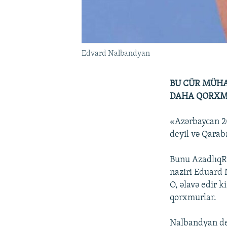
Edvard Nalbandyan
BU CÜR MÜHA
DAHA QORX
«Azərbaycan 20
deyil və Qarab
Bunu AzadlıqR
naziri Eduard 
O, əlavə edir 
qorxmurlar.
Nalbandyan dey