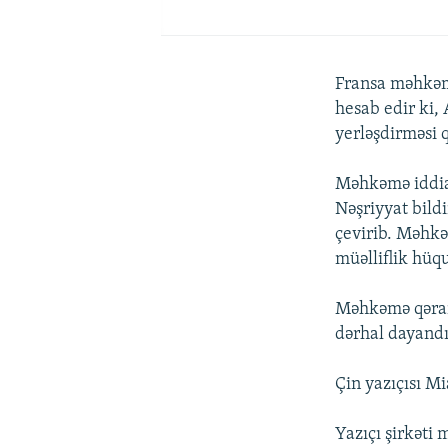
Fransa məhkəm
hesab edir ki,
yerləşdirməsi 
Məhkəmə iddias
Nəşriyyat bild
çevirib. Məhkə
müəlliflik hüq
Məhkəmə qərarı
dərhal dayandı
Çin yazıçısı M
Yazıçı şirkəti