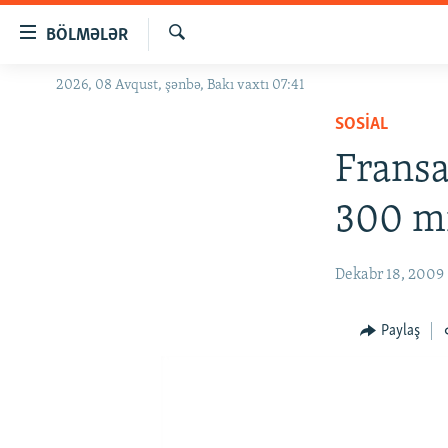
Keçid
BÖLMƏLƏR
linkləri
Axtar
Əsas
2026, 08 Avqust, şənbə, Bakı vaxtı 07:41
GÜNDƏM
məzmuna
SOSIAL
#İZAHLA
qayıt
Əsas
Fransa
KORRUPSIOMETR
naviqasiyaya
#ƏSLINDƏ
qayıt
300 mi
Axtarışa
FƏRQƏ BAX
keç
QANUNI DOĞRU
Dekabr 18, 2009
ARAŞDIRMA
Paylaş
MULTIMEDIA
RADIO ARXIV
VIDEO
HAQQIMIZDA
FOTOQALEREYA
OXU ZALI