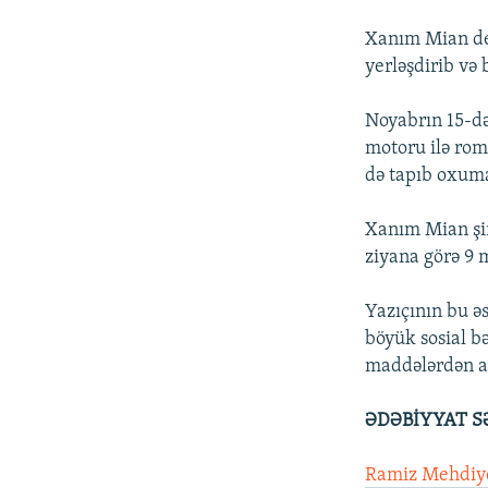
Xanım Mian dey
yerləşdirib və
Noyabrın 15-də 
motoru ilə roma
də tapıb oxuma
Xanım Mian şir
ziyana görə 9 
Yazıçının bu ə
böyük sosial bə
maddələrdən ası
ƏDƏBİYYAT S
Ramiz Mehdiyev