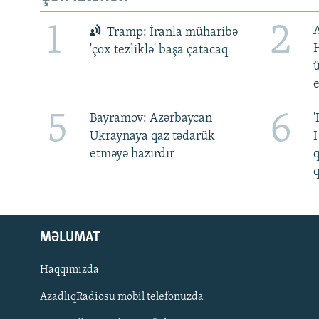
1
2
Tramp: İranla müharibə
H
'çox tezliklə' başa çatacaq
ü
5
6
Bayramov: Azərbaycan
'
Ukraynaya qaz tədarük
H
etməyə hazırdır
q
q
MƏLUMAT
Haqqımızda
AzadlıqRadiosu mobil telefonuzda