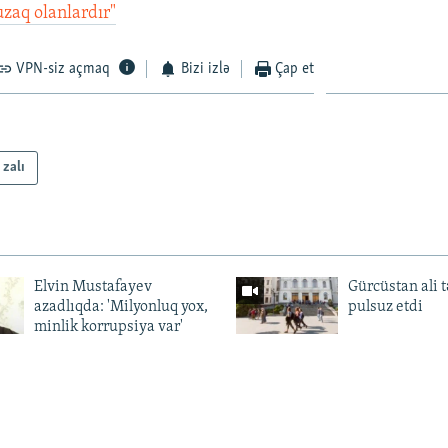
zaq olanlardır"
VPN-siz açmaq
Bizi izlə
Çap et
 zalı
Elvin Mustafayev
Gürcüstan ali t
azadlıqda: 'Milyonluq yox,
pulsuz etdi
minlik korrupsiya var'