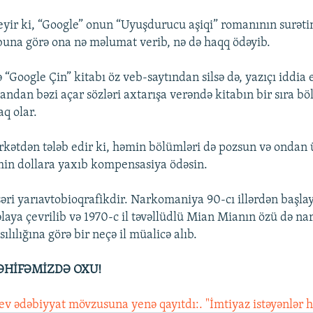
ir ki, “Google” onun “Uyuşdurucu aşiqi” romanının surətin
 buna görə ona nə məlumat verib, nə də haqq ödəyib.
“Google Çin” kitabı öz veb-saytından silsə də, yazıçı iddia 
ndan bəzi açar sözləri axtarışa verəndə kitabın bir sıra bö
q olar.
kətdən tələb edir ki, həmin bölümləri də pozsun və ondan ü
min dollara yaxıb kompensasiya ödəsin.
səri yarıavtobioqrafikdir. Narkomaniya 90-cı illərdən başla
laya çevrilib və 1970-c il təvəllüdlü Mian Mianın özü də na
lılığına görə bir neçə il müalicə alıb.
ƏHİFƏMİZDƏ OXU!
 ədəbiyyat mövzusuna yenə qayıtdı:. "İmtiyaz istəyənlər h