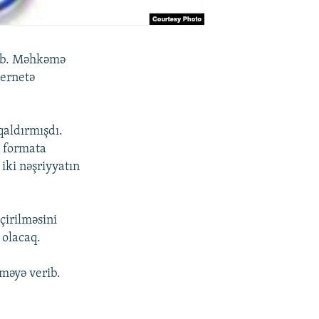
yib. Məhkəmə
ternetə
qaldırmışdı.
l formata
iki nəşriyyatın
çirilməsini
 olacaq.
əməyə verib.