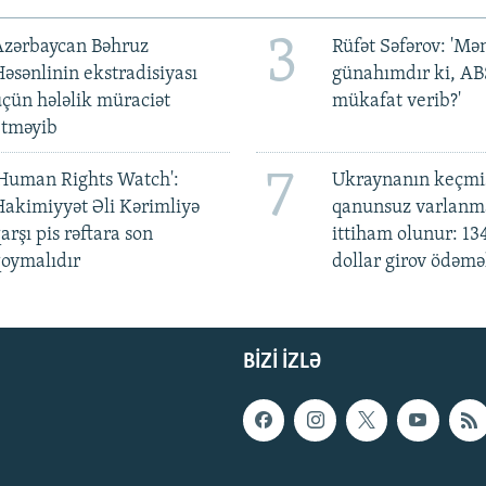
3
Azərbaycan Bəhruz
Rüfət Səfərov: 'M
əsənlinin ekstradisiyası
günahımdır ki, A
çün hələlik müraciət
mükafat verib?'
etməyib
7
Human Rights Watch':
Ukraynanın keçmiş
akimiyyət Əli Kərimliyə
qanunsuz varlan
arşı pis rəftara son
ittiham olunur: 13
oymalıdır
dollar girov ödəmə
BIZI IZLƏ