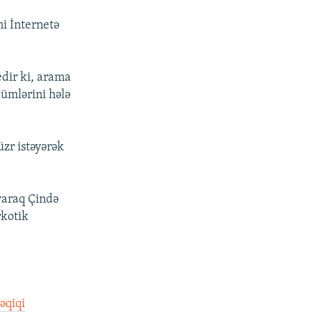
i İnternetə
edir ki, arama
lümlərini hələ
zr istəyərək
yaraq Çində
rkotik
əqiqi