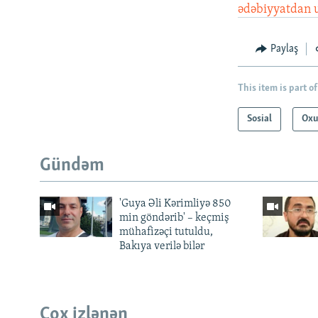
ədəbiyyatdan u
Paylaş
This item is part of
Sosial
Oxu
Gündəm
'Guya Əli Kərimliyə 850
min göndərib' – keçmiş
mühafizəçi tutuldu,
Bakıya verilə bilər
Çox izlənən