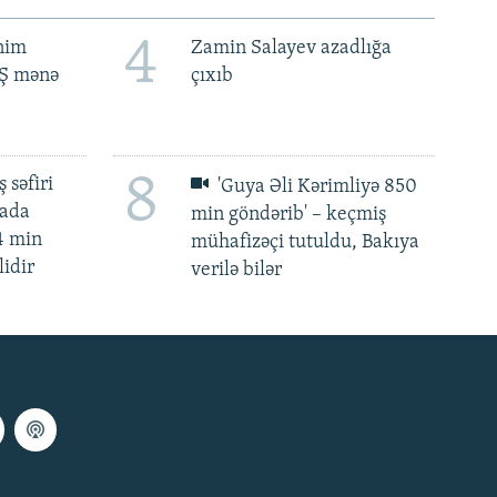
4
ənim
Zamin Salayev azadlığa
BŞ mənə
çıxıb
8
 səfiri
'Guya Əli Kərimliyə 850
mada
min göndərib' – keçmiş
4 min
mühafizəçi tutuldu, Bakıya
lidir
verilə bilər