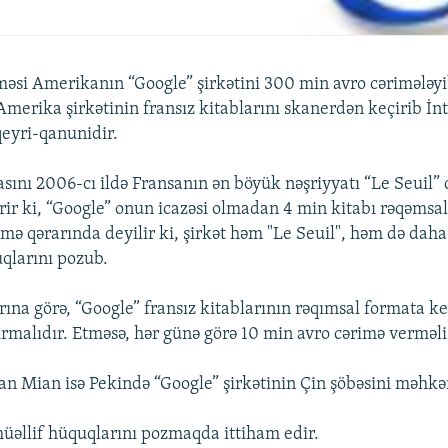
əsi Amerikanın “Google” şirkətini 300 min avro cərimələ
 Amerika şirkətinin fransız kitablarını skanerdən keçirib İn
qeyri-qanunidir.
ını 2006-cı ildə Fransanın ən böyük nəşriyyatı “Le Seuil” 
irir ki, “Google” onun icazəsi olmadan 4 min kitabı rəqəmsa
mə qərarında deyilir ki, şirkət həm "Le Seuil", həm də daha 
uqlarını pozub.
na görə, “Google” fransız kitablarının rəqımsal formata ke
rmalıdır. Etməsə, hər günə görə 10 min avro cərimə verməli
ian Mian isə Pekində “Google” şirkətinin Çin şöbəsini məhk
 müəllif hüquqlarını pozmaqda ittiham edir.