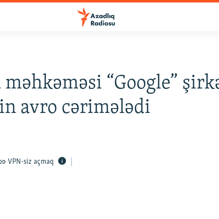
 məhkəməsi “Google” şirkə
n avro cərimələdi
VPN-siz açmaq