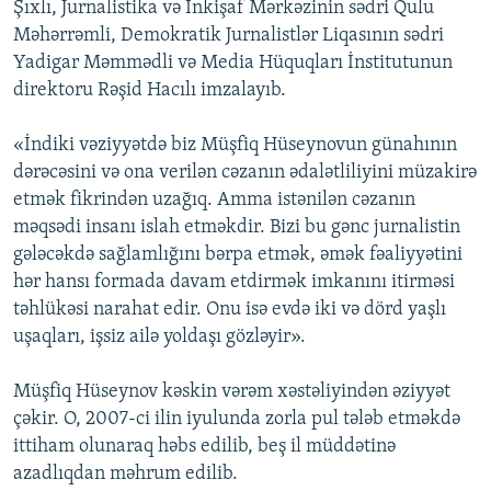
Şıxlı, Jurnalistika və İnkişaf Mərkəzinin sədri Qulu
Məhərrəmli, Demokratik Jurnalistlər Liqasının sədri
Yadigar Məmmədli və Media Hüquqları İnstitutunun
direktoru Rəşid Hacılı imzalayıb.
«İndiki vəziyyətdə biz Müşfiq Hüseynovun günahının
dərəcəsini və ona verilən cəzanın ədalətliliyini müzakirə
etmək fikrindən uzağıq. Amma istənilən cəzanın
məqsədi insanı islah etməkdir. Bizi bu gənc jurnalistin
gələcəkdə sağlamlığını bərpa etmək, əmək fəaliyyətini
hər hansı formada davam etdirmək imkanını itirməsi
təhlükəsi narahat edir. Onu isə evdə iki və dörd yaşlı
uşaqları, işsiz ailə yoldaşı gözləyir».
Müşfiq Hüseynov kəskin vərəm xəstəliyindən əziyyət
çəkir. O, 2007-ci ilin iyulunda zorla pul tələb etməkdə
ittiham olunaraq həbs edilib, beş il müddətinə
azadlıqdan məhrum edilib.