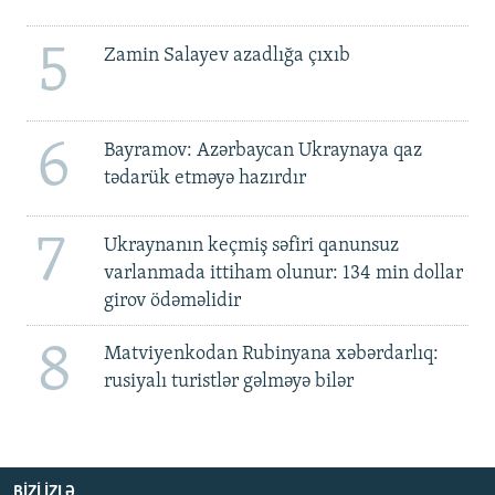
5
Zamin Salayev azadlığa çıxıb
6
Bayramov: Azərbaycan Ukraynaya qaz
tədarük etməyə hazırdır
7
Ukraynanın keçmiş səfiri qanunsuz
varlanmada ittiham olunur: 134 min dollar
girov ödəməlidir
8
Matviyenkodan Rubinyana xəbərdarlıq:
rusiyalı turistlər gəlməyə bilər
BIZI IZLƏ