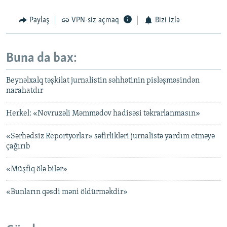
Paylaş
VPN-siz açmaq
Bizi izlə
Buna da bax:
Beynəlxalq təşkilat jurnalistin səhhətinin pisləşməsindən
narahatdır
Herkel: «Novruzəli Məmmədov hadisəsi təkrarlanmasın»
«Sərhədsiz Reportyorlar» səfirlikləri jurnalistə yardım etməyə
çağırıb
«Müşfiq ölə bilər»
«Bunların qəsdi məni öldürməkdir»