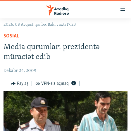
Keçid
linkləri
Əsas
2026, 08 Avqust, şənbə, Bakı vaxtı 17:23
məzmuna
GÜNDƏM
SOSIAL
qayıt
#İZAHLA
Əsas
Media qurumları prezidentə
KORRUPSIOMETR
naviqasiyaya
müraciət edib
qayıt
#ƏSLINDƏ
Axtarışa
Dekabr 04, 2009
FƏRQƏ BAX
keç
QANUNI DOĞRU
Paylaş
VPN-siz açmaq
ARAŞDIRMA
MULTIMEDIA
RADIO ARXIV
VIDEO
HAQQIMIZDA
FOTOQALEREYA
OXU ZALI