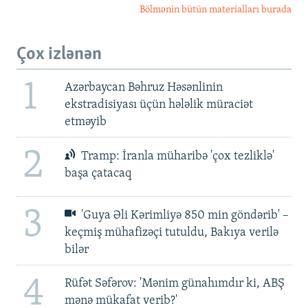
Bölmənin bütün materialları burada
Çox izlənən
1
Azərbaycan Bəhruz Həsənlinin
ekstradisiyası üçün hələlik müraciət
etməyib
2
Tramp: İranla müharibə 'çox tezliklə'
başa çatacaq
3
'Guya Əli Kərimliyə 850 min göndərib' –
keçmiş mühafizəçi tutuldu, Bakıya verilə
bilər
4
Rüfət Səfərov: 'Mənim günahımdır ki, ABŞ
mənə mükafat verib?'