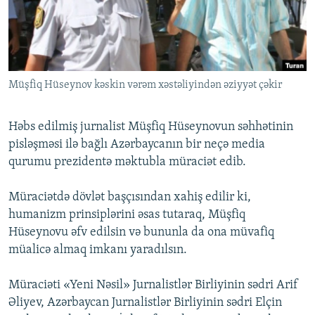
İNFOQRAFIKA
AZƏRBAYCAN ƏDƏBIYYATI KITABXANASI
MISSIYAMIZ
BIZI IZLƏ
KARIKATURA
İSLAM VƏ DEMOKRATIYA
PEŞƏ ETIKASI VƏ JURNALISTIKA STANDARTLARIMIZ
İZ - MƏDƏNIYYƏT PROQRAMI
MATERIALLARIMIZDAN ISTIFADƏ
Müşfiq Hüseynov kəskin vərəm xəstəliyindən əziyyət çəkir
AZADLIQRADIOSU MOBIL TELEFONUNUZDA
RFE/RL-in bütün saytları
BIZIMLƏ ƏLAQƏ
Həbs edilmiş jurnalist Müşfiq Hüseynovun səhhətinin
XƏBƏR BÜLLETENLƏRIMIZ
pisləşməsi ilə bağlı Azərbaycanın bir neçə media
qurumu prezidentə məktubla müraciət edib.
Müraciətdə dövlət başçısından xahiş edilir ki,
humanizm prinsiplərini əsas tutaraq, Müşfiq
Hüseynovu əfv edilsin və bununla da ona müvafiq
müalicə almaq imkanı yaradılsın.
Müraciəti «Yeni Nəsil» Jurnalistlər Birliyinin sədri Arif
Əliyev, Azərbaycan Jurnalistlər Birliyinin sədri Elçin