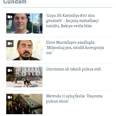
Gündəm
'Guya Əli Kərimliyə 850 min
göndərib' – keçmiş mühafizəçi
tutuldu, Bakıya verilə bilər
Elvin Mustafayev azadlıqda:
'Milyonluq yox, minlik korrupsiya
var'
Gürcüstan ali təhsili pulsuz etdi
Metroda 11 aylıq fasilə: 'Daşınma
pulsuz olsun'