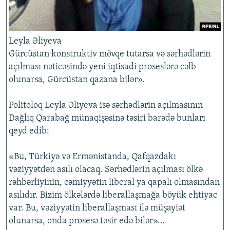
Leyla Əliyeva
Gürcüstan konstruktiv mövqe tutarsa və sərhədlərin
açılması nəticəsində yeni iqtisadi proseslərə cəlb
olunarsa, Gürcüstan qazana bilər».
Politoloq Leyla Əliyeva isə sərhədlərin açılmasının
Dağlıq Qarabağ münaqişəsinə təsiri barədə bunları
qeyd edib:
«Bu, Türkiyə və Ermənistanda, Qafqazdakı
vəziyyətdən asılı olacaq. Sərhədlərin açılması ölkə
rəhbərliyinin, cəmiyyətin liberal ya qapalı olmasından
asılıdır. Bizim ölkələrdə liberallaşmağa böyük ehtiyac
var. Bu, vəziyyətin liberallaşması ilə müşayiət
olunarsa, onda prosesə təsir edə bilər»…