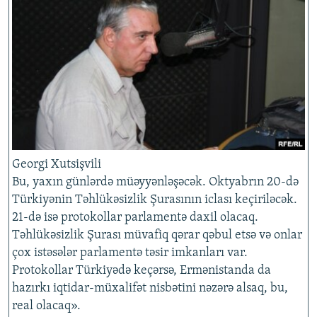
Georgi Xutsişvili
Bu, yaxın günlərdə müəyyənləşəcək. Oktyabrın 20-də
Türkiyənin Təhlükəsizlik Şurasının iclası keçiriləcək.
21-də isə protokollar parlamentə daxil olacaq.
Təhlükəsizlik Şurası müvafiq qərar qəbul etsə və onlar
çox istəsələr parlamentə təsir imkanları var.
Protokollar Türkiyədə keçərsə, Ermənistanda da
hazırkı iqtidar-müxalifət nisbətini nəzərə alsaq, bu,
real olacaq».