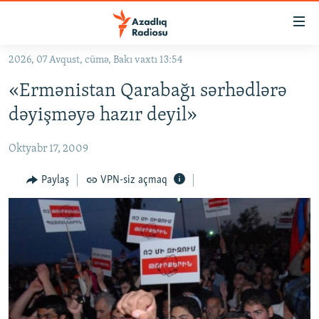
Keçid
linkləri
Əsas
2026, 07 Avqust, cümə, Bakı vaxtı 13:54
məzmuna
GÜNDƏM
«Ermənistan Qarabağı sərhədlərə
qayıt
#İZAHLA
Əsas
dəyişməyə hazır deyil»
KORRUPSIOMETR
naviqasiyaya
qayıt
Oktyabr 17, 2009
#ƏSLINDƏ
Axtarışa
FƏRQƏ BAX
Paylaş
VPN-siz açmaq
keç
QANUNI DOĞRU
ARAŞDIRMA
MULTIMEDIA
RADIO ARXIV
VIDEO
HAQQIMIZDA
FOTOQALEREYA
OXU ZALI