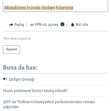
Müzakirəni burada dinləyə bilərsiniz
Paylaş
VPN-siz açmaq
Bizi izlə
This item is part of
Siyasət
Buna da bax:
Qafqaz Qovşağı
Hansı parlament birinci təsdiq edəcək?
QHT-lər Türkiyə ictimaiyyətini parlamentə təsir etməyə
çağırırlar