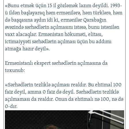
«Bunu etmək üçün 15 il gözləmək lazım deyildi. 1993-
ü ildən başlayaraq həm ermənilərə, həm türklərə, həm
də başqasına aydın idi ki, ermənilər Qarabağın
əvəzində sərhədlərin açılmasını istəsə, bunu istənilən
vaxt alacaqlar. Ermənistan hökuməti, elitası,
ictimaiyyəti sərhədlərin açılması üçün bu addımı
atmağa hazır deyil».
Ermənistanlı ekspert sərhədlərin açılmasına da
toxunub:
«Sərhədlərin tezliklə açılması realdır. Bu ehtimal 100
faiz deyil, amma 0 faiz də deyil. Sərhədlərin tezliklə
açılmaması da realdır. Onun da ehtimalı nə 100, nə də
0-dır.