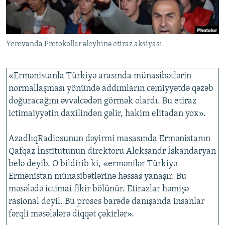
İNFOQRAFIKA
AZƏRBAYCAN ƏDƏBIYYATI KITABXANASI
MISSIYAMIZ
BIZI IZLƏ
KARIKATURA
İSLAM VƏ DEMOKRATIYA
PEŞƏ ETIKASI VƏ JURNALISTIKA STANDARTLARIMIZ
Yerevanda Protokollar əleyhinə etiraz aksiyası
İZ - MƏDƏNIYYƏT PROQRAMI
MATERIALLARIMIZDAN ISTIFADƏ
AZADLIQRADIOSU MOBIL TELEFONUNUZDA
RFE/RL-in bütün saytları
«Ermənistanla Türkiyə arasında münasibətlərin
BIZIMLƏ ƏLAQƏ
normallaşması yönündə addımların cəmiyyətdə qəzəb
XƏBƏR BÜLLETENLƏRIMIZ
doğuracağını əvvəlcədən görmək olardı. Bu etiraz
ictimaiyyətin daxilindən gəlir, hakim elitadan yox».
AzadlıqRadiosunun dəyirmi masasında Ermənistanın
Qafqaz İnstitutunun direktoru Aleksandr İskandaryan
belə deyib. O bildirib ki, «ermənilər Türkiyə-
Ermənistan münasibətlərinə həssas yanaşır. Bu
məsələdə ictimai fikir bölünür. Etirazlar həmişə
rasional deyil. Bu proses barədə danışanda insanlar
fərqli məsələlərə diqqət çəkirlər».