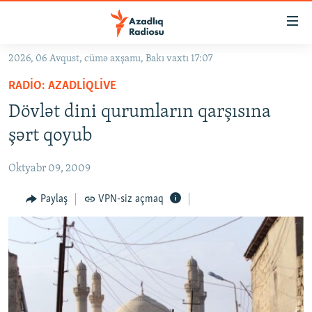
Keçid
linkləri
Əsas
2026, 06 Avqust, cümə axşamı, Bakı vaxtı 17:07
məzmuna
GÜNDƏM
RADIO: AZADLIQLIVE
qayıt
#İZAHLA
Əsas
Dövlət dini qurumların qarşısına
KORRUPSIOMETR
naviqasiyaya
şərt qoyub
qayıt
#ƏSLINDƏ
Axtarışa
Oktyabr 09, 2009
FƏRQƏ BAX
keç
QANUNI DOĞRU
Paylaş
VPN-siz açmaq
ARAŞDIRMA
MULTIMEDIA
RADIO ARXIV
VIDEO
HAQQIMIZDA
FOTOQALEREYA
OXU ZALI