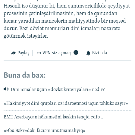
Həsənli isə düşünür ki, həm qanunvericilikdə qeydiyyat
prosesinin çətinləşdirilməsinin, həm də qanundan
kənar yaradılan maneələrin mahiyyətində bir məqsəd
durur. Bəzi dövlət məmurları dini icmaları nəzarətə
götürmək istəyirlər.
Paylaş
VPN-siz açmaq
Bizi izlə
Buna da bax:
Dini icmalar üçün «dövlət kriteriyaları» nədir?
«Hakimiyyət dini qrupları öz idarəetməsi üçün təhlükə sayır»
BMT Azərbaycan hökumətini kəskin tənqid edib...
«Əbu Bəkr»dəki faciəni unutmamalıyıq»