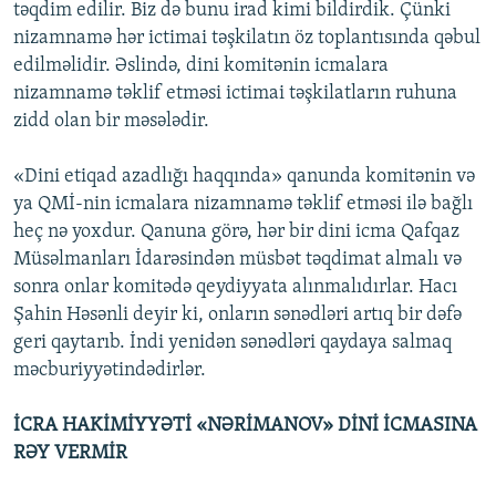
təqdim edilir. Biz də bunu irad kimi bildirdik. Çünki
nizamnamə hər ictimai təşkilatın öz toplantısında qəbul
edilməlidir. Əslində, dini komitənin icmalara
nizamnamə təklif etməsi ictimai təşkilatların ruhuna
zidd olan bir məsələdir.
«Dini etiqad azadlığı haqqında» qanunda komitənin və
ya QMİ-nin icmalara nizamnamə təklif etməsi ilə bağlı
heç nə yoxdur. Qanuna görə, hər bir dini icma Qafqaz
Müsəlmanları İdarəsindən müsbət təqdimat almalı və
sonra onlar komitədə qeydiyyata alınmalıdırlar. Hacı
Şahin Həsənli deyir ki, onların sənədləri artıq bir dəfə
geri qaytarıb. İndi yenidən sənədləri qaydaya salmaq
məcburiyyətindədirlər.
İCRA HAKİMİYYƏTİ «NƏRİMANOV» DİNİ İCMASINA
RƏY VERMİR