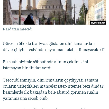
İNFOQRAFIKA
AZƏRBAYCAN ƏDƏBIYYATI KITABXANASI
MISSIYAMIZ
BIZI IZLƏ
KARIKATURA
İSLAM VƏ DEMOKRATIYA
PEŞƏ ETIKASI VƏ JURNALISTIKA STANDARTLARIMIZ
İZ - MƏDƏNIYYƏT PROQRAMI
MATERIALLARIMIZDAN ISTIFADƏ
Nardaran məscidi
AZADLIQRADIOSU MOBIL TELEFONUNUZDA
RFE/RL-in bütün saytları
BIZIMLƏ ƏLAQƏ
Görəsən ölkədə fəaliyyət göstərən dini icmalardan
XƏBƏR BÜLLETENLƏRIMIZ
dövlətçiliyin keşiyində dayanmaq tələb edilməyəcək ki?
Bu sualı bizimlə söhbətində adının çəkilməsini
istəməyən bir dindar verdi.
Təəccüblənməyin, dini icmaların qeydiyyatı zamanı
onların üzləşdikləri maneələr istər-istəməz bəzi dindar
kəsimlərdə ilk baxışdan belə absurd görünən sualın
yaranmasına səbəb olub.