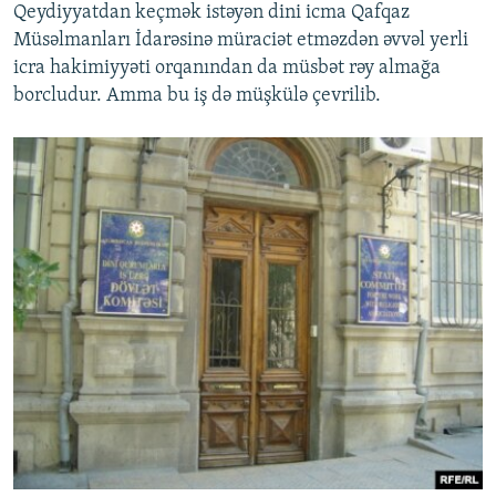
Qeydiyyatdan keçmək istəyən dini icma Qafqaz
Müsəlmanları İdarəsinə müraciət etməzdən əvvəl yerli
icra hakimiyyəti orqanından da müsbət rəy almağa
borcludur. Amma bu iş də müşkülə çevrilib.