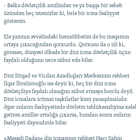
- Bəlkə dövlətçilik amilindən və ya başqa bir səbəb
üzündən heç istəmirlər ki, belə bir icma fəaliyyət
göstərsin.
Elə yazının əvvəlindəki həmsöhbətim də bu məqamın
ortaya çıxacağından qorxurdu. Qorxusu da o idi ki,
görəsən, dünyəvi ölkədə bir dini icma dövlətçilik üçün
faydalı olduğunu necə sübut edə bilər.
Dini Etiqad və Vicdan Azadlıqları Mərkəzinin rəhbəri
İlqar İbrahimoğlu isə deyir ki, heç bir dini icma
dövlətçiliyə faydalı olmağını sübut etməyə borclu deyil.
Dini icmalara ictimai təşkilatlar kimi yanaşılmalıdır.
Əgər onların fəaliyyətində dövlətin təhlükəsizliyinə xələl
gətirən amillər ortalığa çıxarsa, bundan sonra onların
fəaliyyəti dayandırıla bilər.
«Məşədi Dadaş» din icmasının rəhbəri Hacı Şahin