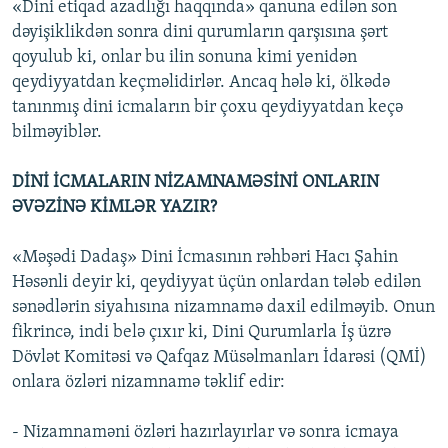
«Dini etiqad azadlığı haqqında» qanuna edilən son
dəyişiklikdən sonra dini qurumların qarşısına şərt
qoyulub ki, onlar bu ilin sonuna kimi yenidən
qeydiyyatdan keçməlidirlər. Ancaq hələ ki, ölkədə
tanınmış dini icmaların bir çoxu qeydiyyatdan keçə
bilməyiblər.
DİNİ İCMALARIN NİZAMNAMƏSİNİ ONLARIN
ƏVƏZİNƏ KİMLƏR YAZIR?
«Məşədi Dadaş» Dini İcmasının rəhbəri Hacı Şahin
Həsənli deyir ki, qeydiyyat üçün onlardan tələb edilən
sənədlərin siyahısına nizamnamə daxil edilməyib. Onun
fikrincə, indi belə çıxır ki, Dini Qurumlarla İş üzrə
Dövlət Komitəsi və Qafqaz Müsəlmanları İdarəsi (QMİ)
onlara özləri nizamnamə təklif edir:
- Nizamnaməni özləri hazırlayırlar və sonra icmaya