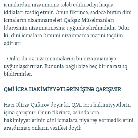
icmalardan nizamnamə tələb edilmədiyi haqda
iddiaları təsdiq etmir. Onun fikrincə, sadəcə bütün dini
icmaların nizamnamələri Qafqaz Müsəlmanları
İdarəsinin nizamnaməsinə uyğunlaşdırılmalıdır. Odur
ki, dini icmalara ümumi nizamnamə mətini təqdim
edirlər:
- Onlar da öz nizamnamələrini bu nizamnaməyə
uyğunlaşdırırlar. Bununla bağlı bizə heç bir narazılıq
bildirmirlər.
QMİ İCRA HAKİMİYYƏTLƏRİN İŞİNƏ QARIŞMIR
Hacı Əlirza Qafarov deyir ki, QMİ icra hakimiyyətlərin
işinə qarışmır. Onun fikrincə, əslində icra
hakimiyyətlərinin dini icmalara niyə rəy vermədiklərini
araşdırmaq onların vəzifəsi deyil: