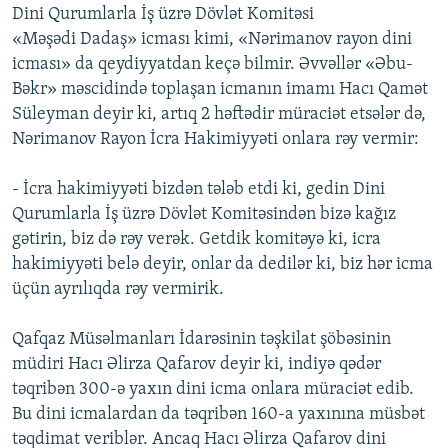
Dini Qurumlarla İş üzrə Dövlət Komitəsi
«Məşədi Dadaş» icması kimi, «Nərimanov rayon dini
icması» da qeydiyyatdan keçə bilmir. Əvvəllər «Əbu-
Bəkr» məscidində toplaşan icmanın imamı Hacı Qamət
Süleyman deyir ki, artıq 2 həftədir müraciət etsələr də,
Nərimanov Rayon İcra Hakimiyyəti onlara rəy vermir:
- İcra hakimiyyəti bizdən tələb etdi ki, gedin Dini
Qurumlarla İş üzrə Dövlət Komitəsindən bizə kağız
gətirin, biz də rəy verək. Getdik komitəyə ki, icra
hakimiyyəti belə deyir, onlar da dedilər ki, biz hər icma
üçün ayrılıqda rəy vermirik.
Qafqaz Müsəlmanları İdarəsinin təşkilat şöbəsinin
müdiri Hacı Əlirza Qafarov deyir ki, indiyə qədər
təqribən 300-ə yaxın dini icma onlara müraciət edib.
Bu dini icmalardan da təqribən 160-a yaxınına müsbət
təqdimat veriblər. Ancaq Hacı Əlirza Qafarov dini