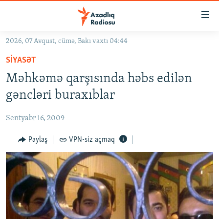
Keçid
linkləri
Əsas
2026, 07 Avqust, cümə, Bakı vaxtı 04:44
məzmuna
GÜNDƏM
SIYASƏT
qayıt
#İZAHLA
Əsas
Məhkəmə qarşısında həbs edilən
KORRUPSIOMETR
naviqasiyaya
gəncləri buraxıblar
qayıt
#ƏSLINDƏ
Axtarışa
Sentyabr 16, 2009
FƏRQƏ BAX
keç
QANUNI DOĞRU
Paylaş
VPN-siz açmaq
ARAŞDIRMA
MULTIMEDIA
RADIO ARXIV
VIDEO
HAQQIMIZDA
FOTOQALEREYA
OXU ZALI