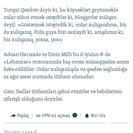
Turqut Qəmbər deyir ki, bu köynəkləri geyinməklə
onlar sübut etmək istəyiblər ki, bloqqerlər xuliqan
deyil: «Göstərmək istəyirdik ki, onlar xuliqandırsa, biz
də xuliqanıq. Polis guya bizi saxlayıb ki, araşdırsın ki,
biz xuliqanıq, yoxsa, yox».
Adnan Hacızadə və Emin Milli bu il iyulun 8-də
«Lebanese» restoranında baş verən münaqişədən sonra
həbs ediliblər. Onlar xuliqanlıqda və qəsdən sağlamlığa
az ağır zərər vurmada ittiham olunurlar.
Gənc fəallar ittihamları qəbul etmirlər və həbslərinin
sifarişli olduğunu deyirlər.
Paylaş
VPN-siz açmaq
Bizi izlə
This item is part of