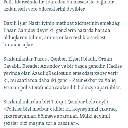
Polis İdarəsindədir. İdarədən bu məsələ ilə bağlı bir
azdan şərh verə biləcəklərini deyiblər.
Daxili İşlər Nazirliyinin mətbuat xidmətinin əməkdaşı
Ehsan Zahidov deyir ki, gənclərin hazırda harada
olduqlarını bilmir, amma onları tezliklə sərbəst
buraxacaqlar.
Saxlanılanlar Turqut Qənbər, Elşən Poladlı, Orxan
Cavablı, Rəşadət Axundov və bir başqa gəncdir. Hadisə
yerində olan AzadlıqRadiosuun əməkdaşı xəbər verir
ki, bu saatlarda daha iki gənc – Zaur Əkbər və Xaliq
Friman polis tərəfindən saxlanılıb bölməyə aparılıblar.
Saxlanılanlardan biri Turqut Qəmbər belə deyib:
«Polislər bizi məcbur etdilər ki, köynəyimizi çıxaraq,
çıxarmayanları bölməyə apardılar. Mülki geyimli
şəxslər bizi maşına zorla basdılar».