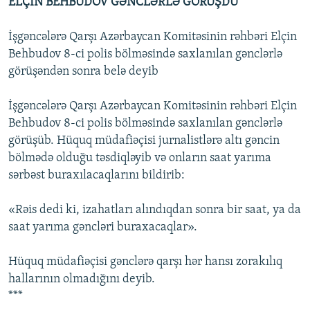
ELÇİN BEHBUDOV GƏNCLƏRLƏ GÖRÜŞDÜ
İşgəncələrə Qarşı Azərbaycan Komitəsinin rəhbəri Elçin
Behbudov 8-ci polis bölməsində saxlanılan gənclərlə
görüşəndən sonra belə deyib
İşgəncələrə Qarşı Azərbaycan Komitəsinin rəhbəri Elçin
Behbudov 8-ci polis bölməsində saxlanılan gənclərlə
görüşüb. Hüquq müdafiəçisi jurnalistlərə altı gəncin
bölmədə olduğu təsdiqləyib və onların saat yarıma
sərbəst buraxılacaqlarını bildirib:
«Rəis dedi ki, izahatları alındıqdan sonra bir saat, ya da
saat yarıma gəncləri buraxacaqlar».
Hüquq müdafiəçisi gənclərə qarşı hər hansı zorakılıq
hallarının olmadığını deyib.
***