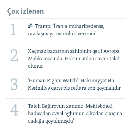
Çox izlənən
1
Tramp: 'İranla müharibədənsə,
razılaşmaya üstünlük verirəm'
2
Xaçmaz bazarının sahibinin qətli Avropa
Məhkəməsində: Hökumətdən cavab tələb
olunur
3
'Human Rights Watch': Hakimiyyət Əli
Kərimliyə qarşı pis rəftara son qoymalıdır
4
Taleh Bağırovun xanımı: 'Məktəbdəki
hadisədən əvvəl oğlumun ölkədən çıxışına
qadağa qoyulmuşdu'