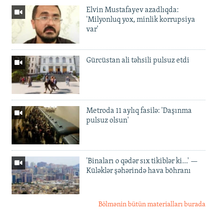
Elvin Mustafayev azadlıqda:
'Milyonluq yox, minlik korrupsiya
var'
Gürcüstan ali təhsili pulsuz etdi
Metroda 11 aylıq fasilə: 'Daşınma
pulsuz olsun'
'Binaları o qədər sıx tikiblər ki...' —
Küləklər şəhərində hava böhranı
Bölmənin bütün materialları burada