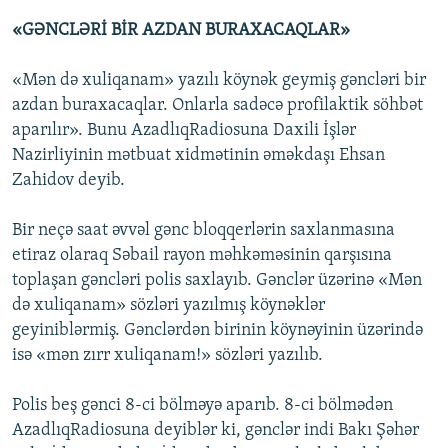
«GƏNCLƏRİ BİR AZDAN BURAXACAQLAR»
«Mən də xuliqanam» yazılı köynək geymiş gəncləri bir
azdan buraxacaqlar. Onlarla sadəcə profilaktik söhbət
aparılır». Bunu AzadlıqRadiosuna Daxili İşlər
Nazirliyinin mətbuat xidmətinin əməkdaşı Ehsan
Zahidov deyib.
Bir neçə saat əvvəl gənc bloqqerlərin saxlanmasına
etiraz olaraq Səbail rayon məhkəməsinin qarşısına
toplaşan gəncləri polis saxlayıb. Gənclər üzərinə «Mən
də xuliqanam» sözləri yazılmış köynəklər
geyiniblərmiş. Gənclərdən birinin köynəyinin üzərində
isə «mən zırr xuliqanam!» sözləri yazılıb.
Polis beş gənci 8-ci bölməyə aparıb. 8-ci bölmədən
AzadlıqRadiosuna deyiblər ki, gənclər indi Bakı Şəhər