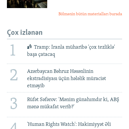
Bölmənin bütün materialları burada
Çox izlənən
1
Tramp: İranla müharibə 'çox tezliklə'
başa çatacaq
2
Azərbaycan Bəhruz Həsənlinin
ekstradisiyası üçün hələlik müraciət
etməyib
3
Rüfət Səfərov: 'Mənim günahımdır ki, ABŞ
mənə mükafat verib?'
'Human Rights Watch': Hakimiyyət Əli