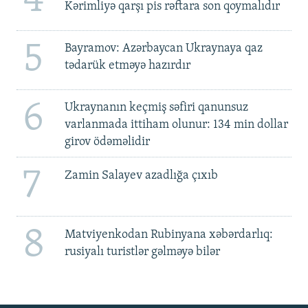
4
Kərimliyə qarşı pis rəftara son qoymalıdır
5
Bayramov: Azərbaycan Ukraynaya qaz
tədarük etməyə hazırdır
6
Ukraynanın keçmiş səfiri qanunsuz
varlanmada ittiham olunur: 134 min dollar
girov ödəməlidir
7
Zamin Salayev azadlığa çıxıb
8
Matviyenkodan Rubinyana xəbərdarlıq:
rusiyalı turistlər gəlməyə bilər