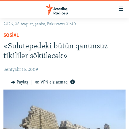
Keçid
linkləri
Əsas
2026, 08 Avqust, şənbə, Bakı vaxtı 01:40
məzmuna
GÜNDƏM
SOSIAL
qayıt
#İZAHLA
Əsas
«Sulutəpədəki bütün qanunsuz
KORRUPSIOMETR
naviqasiyaya
tikililər söküləcək»
qayıt
#ƏSLINDƏ
Axtarışa
Sentyabr 15, 2009
FƏRQƏ BAX
keç
QANUNI DOĞRU
Paylaş
VPN-siz açmaq
ARAŞDIRMA
MULTIMEDIA
RADIO ARXIV
VIDEO
HAQQIMIZDA
FOTOQALEREYA
OXU ZALI