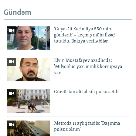
Gündəm
'Guya Əli Kərimliyə 850 min
göndərib' – keçmiş mühafizəçi
tutuldu, Bakıya verilə bilər
Elvin Mustafayev azadlıqda:
'Milyonluq yox, minlik korrupsiya
var'
Gürcüstan ali təhsili pulsuz etdi
Metroda 11 aylıq fasilə: 'Daşınma
pulsuz olsun'