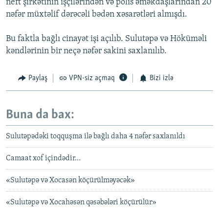
neft şirkətinin işçilərindən və polis əməkdaşlarından 20
nəfər müxtəlif dərəcəli bədən xəsarətləri almışdı.
Bu faktla bağlı cinayət işi açılıb. Sulutəpə və Höküməli
kəndlərinin bir neçə nəfər sakini saxlanılıb.
Paylaş
VPN-siz açmaq
Bizi izlə
Buna da bax:
Sulutəpədəki toqquşma ilə bağlı daha 4 nəfər saxlanıldı
Camaat xof içindədir…
«Sulutəpə və Xocasən köçürülməyəcək»
«Sulutəpə və Xocahəsən qəsəbələri köçürülür»