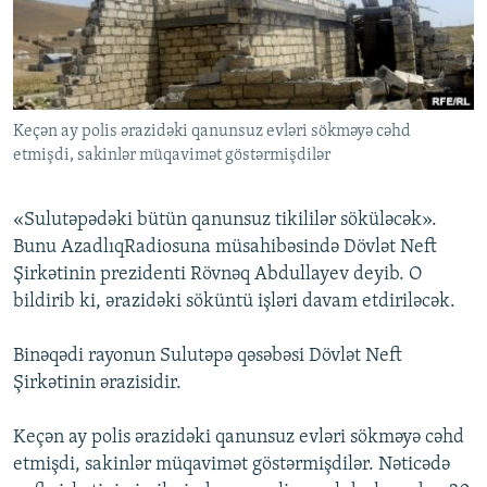
İNFOQRAFIKA
AZƏRBAYCAN ƏDƏBIYYATI KITABXANASI
MISSIYAMIZ
BIZI IZLƏ
KARIKATURA
İSLAM VƏ DEMOKRATIYA
PEŞƏ ETIKASI VƏ JURNALISTIKA STANDARTLARIMIZ
İZ - MƏDƏNIYYƏT PROQRAMI
MATERIALLARIMIZDAN ISTIFADƏ
Keçən ay polis ərazidəki qanunsuz evləri sökməyə cəhd
AZADLIQRADIOSU MOBIL TELEFONUNUZDA
RFE/RL-in bütün saytları
etmişdi, sakinlər müqavimət göstərmişdilər
BIZIMLƏ ƏLAQƏ
XƏBƏR BÜLLETENLƏRIMIZ
«Sulutəpədəki bütün qanunsuz tikililər söküləcək».
Bunu AzadlıqRadiosuna müsahibəsində Dövlət Neft
Şirkətinin prezidenti Rövnəq Abdullayev deyib. O
bildirib ki, ərazidəki söküntü işləri davam etdiriləcək.
Binəqədi rayonun Sulutəpə qəsəbəsi Dövlət Neft
Şirkətinin ərazisidir.
Keçən ay polis ərazidəki qanunsuz evləri sökməyə cəhd
etmişdi, sakinlər müqavimət göstərmişdilər. Nəticədə