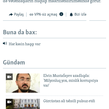
də vətəndaşların hüquqi maarifləndirilməsində görür.
Paylaş
VPN-siz açmaq
Bizi izlə
Buna da bax:
Hər kəsin haqqı var
Gündəm
Elvin Mustafayev azadlıqda:
'Milyonluq yox, minlik korrupsiya
var'
Gürcüstan ali təhsili pulsuz etdi