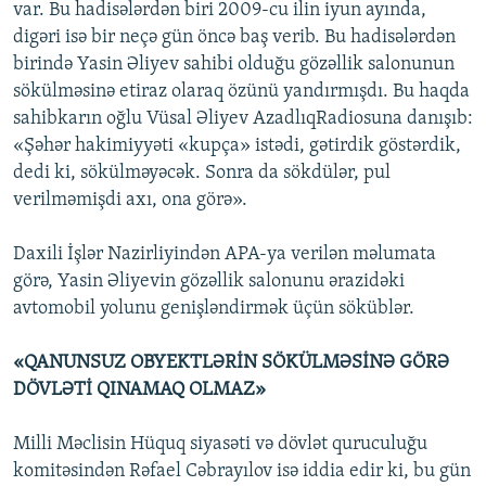
var. Bu hadisələrdən biri 2009-cu ilin iyun ayında,
digəri isə bir neçə gün öncə baş verib. Bu hadisələrdən
birində Yasin Əliyev sahibi olduğu gözəllik salonunun
sökülməsinə etiraz olaraq özünü yandırmışdı. Bu haqda
sahibkarın oğlu Vüsal Əliyev AzadlıqRadiosuna danışıb:
«Şəhər hakimiyyəti «kupça» istədi, gətirdik göstərdik,
dedi ki, sökülməyəcək. Sonra da sökdülər, pul
verilməmişdi axı, ona görə».
Daxili İşlər Nazirliyindən APA-ya verilən məlumata
görə, Yasin Əliyevin gözəllik salonunu ərazidəki
avtomobil yolunu genişləndirmək üçün söküblər.
«QANUNSUZ OBYEKTLƏRİN SÖKÜLMƏSİNƏ GÖRƏ
DÖVLƏTİ QINAMAQ OLMAZ»
Milli Məclisin Hüquq siyasəti və dövlət quruculuğu
komitəsindən Rəfael Cəbrayılov isə iddia edir ki, bu gün