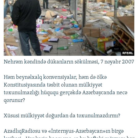
İNFOQRAFIKA
AZƏRBAYCAN ƏDƏBIYYATI KITABXANASI
MISSIYAMIZ
BIZI IZLƏ
KARIKATURA
İSLAM VƏ DEMOKRATIYA
PEŞƏ ETIKASI VƏ JURNALISTIKA STANDARTLARIMIZ
İZ - MƏDƏNIYYƏT PROQRAMI
MATERIALLARIMIZDAN ISTIFADƏ
AZADLIQRADIOSU MOBIL TELEFONUNUZDA
RFE/RL-in bütün saytları
BIZIMLƏ ƏLAQƏ
XƏBƏR BÜLLETENLƏRIMIZ
Nehrəm kəndində dükanların sökülməsi, 7 noyabr 2007
Həm beynəlxalq konvensiyalar, həm də ölkə
Konstitusiyasında təsbit olunan mülkiyyət
toxunulmazlığı hüququ gerçəkdə Azərbaycanda necə
qorunur?
Xüsusi mülkiyyət doğurdan da toxunulmazdırmı?
AzadlıqRadiosu və «İnternyus-Azərbaycan»ın birgə