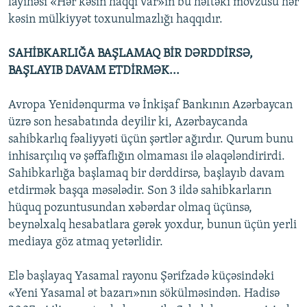
layihəsi «Hər kəsin haqqı var»ın bu həftəki mövzusu hər
kəsin mülkiyyət toxunulmazlığı haqqıdır.
SAHİBKARLIĞA BAŞLAMAQ BİR DƏRDDİRSƏ,
BAŞLAYIB DAVAM ETDİRMƏK...
Avropa Yenidənqurma və İnkişaf Bankının Azərbaycan
üzrə son hesabatında deyilir ki, Azərbaycanda
sahibkarlıq fəaliyyəti üçün şərtlər ağırdır. Qurum bunu
inhisarçılıq və şəffaflığın olmaması ilə əlaqələndirirdi.
Sahibkarlığa başlamaq bir dərddirsə, başlayıb davam
etdirmək başqa məsələdir. Son 3 ildə sahibkarların
hüquq pozuntusundan xəbərdar olmaq üçünsə,
beynəlxalq hesabatlara gərək yoxdur, bunun üçün yerli
mediaya göz atmaq yetərlidir.
Elə başlayaq Yasamal rayonu Şərifzadə küçəsindəki
«Yeni Yasamal ət bazarı»nın sökülməsindən. Hadisə