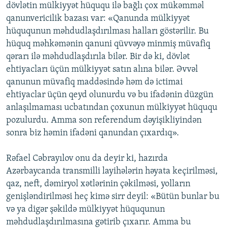
dövlətin mülkiyyət hüququ ilə bağlı çox mükəmməl
qanunvericilik bazası var: «Qanunda mülkiyyət
hüququnun məhdudlaşdırılması halları göstərilir. Bu
hüquq məhkəmənin qanuni qüvvəyə minmiş müvafiq
qərarı ilə məhdudlaşdırıla bilər. Bir də ki, dövlət
ehtiyacları üçün mülkiyyət satın alına bilər. Əvvəl
qanunun müvafiq maddəsində həm də ictimai
ehtiyaclar üçün qeyd olunurdu və bu ifadənin düzgün
anlaşılmaması ucbatından çoxunun mülkiyyət hüququ
pozulurdu. Amma son referendum dəyişikliyindən
sonra biz həmin ifadəni qanundan çıxardıq».
Rəfael Cəbrayılov onu da deyir ki, hazırda
Azərbaycanda transmilli layihələrin həyata keçirilməsi,
qaz, neft, dəmiryol xətlərinin çəkilməsi, yolların
genişləndirilməsi heç kimə sirr deyil: «Bütün bunlar bu
və ya digər şəkildə mülkiyyət hüququnun
məhdudlaşdırılmasına gətirib çıxarır. Amma bu