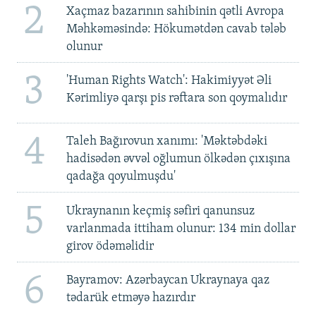
2
Xaçmaz bazarının sahibinin qətli Avropa
Məhkəməsində: Hökumətdən cavab tələb
olunur
3
'Human Rights Watch': Hakimiyyət Əli
Kərimliyə qarşı pis rəftara son qoymalıdır
4
Taleh Bağırovun xanımı: 'Məktəbdəki
hadisədən əvvəl oğlumun ölkədən çıxışına
qadağa qoyulmuşdu'
5
Ukraynanın keçmiş səfiri qanunsuz
varlanmada ittiham olunur: 134 min dollar
girov ödəməlidir
6
Bayramov: Azərbaycan Ukraynaya qaz
tədarük etməyə hazırdır