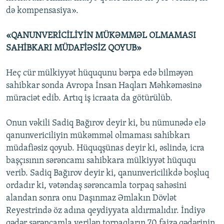
də kompensasiya».
«QANUNVERİCİLİYİN MÜKƏMMƏL OLMAMASI
SAHİBKARI MÜDAFİƏSİZ QOYUB»
Heç cür mülkiyyət hüququnu bərpa edə bilməyən
sahibkar sonda Avropa İnsan Haqları Məhkəməsinə
müraciət edib. Artıq iş icraata da götürülüb.
Onun vəkili Sadiq Bağırov deyir ki, bu nümunədə elə
qanunvericiliyin mükəmməl olmaması sahibkarı
müdafiəsiz qoyub. Hüquqşünas deyir ki, əslində, icra
başçısının sərəncamı sahibkara mülkiyyət hüququ
verib. Sadiq Bağırov deyir ki, qanunvericilikdə boşluq
ordadır ki, vətəndaş sərəncamla torpaq sahəsini
alandan sonra onu Daşınmaz Əmlakın Dövlət
Reyestrində öz adına qeydiyyata aldırmalıdır. İndiyə
qədər sərəncamla verilən torpaqların 70 faizə qədərinin