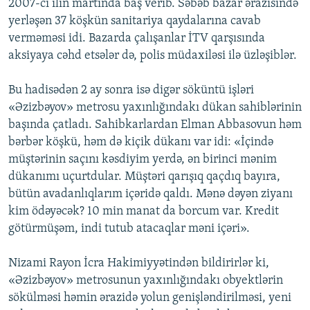
2007-ci ilin martında baş verib. Səbəb bazar ərazisində
yerləşən 37 köşkün sanitariya qaydalarına cavab
verməməsi idi. Bazarda çalışanlar İTV qarşısında
aksiyaya cəhd etsələr də, polis müdaxiləsi ilə üzləşiblər.
Bu hadisədən 2 ay sonra isə digər söküntü işləri
«Əzizbəyov» metrosu yaxınlığındakı dükan sahiblərinin
başında çatladı. Sahibkarlardan Elman Abbasovun həm
bərbər köşkü, həm də kiçik dükanı var idi: «İçində
müştərinin saçını kəsdiyim yerdə, ən birinci mənim
dükanımı uçurtdular. Müştəri qarışıq qaçdıq bayıra,
bütün avadanlıqlarım içəridə qaldı. Mənə dəyən ziyanı
kim ödəyəcək? 10 min manat da borcum var. Kredit
götürmüşəm, indi tutub atacaqlar məni içəri».
Nizami Rayon İcra Hakimiyyətindən bildirirlər ki,
«Əzizbəyov» metrosunun yaxınlığındakı obyektlərin
sökülməsi həmin ərazidə yolun genişləndirilməsi, yeni