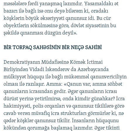
məsələlərə fərdi yanaşmaq lazımdır. Yasamaldakı ət
bazarı ilə bağlı isə onu deyə bilərəm ki, oradakı
köşklərin böyük əksəriyyəti qanunsuz idi. Bu cür
obyektlərin sökülməsinə görə, dövlət siyasətinin bu
şəkildə qınanması düzgün deyil».
BİR TORPAQ SAHƏSİNİN BİR NEÇƏ SAHİBİ
Demokratiyanın Müdafiəsinə Kömək İctimai
Birliyindən Vidadi İskəndərov da Azərbaycanda
mülkiyyət hüququ ilə bağlı mükəmməl qanunvericiliyin
olması ilə razılaşır. Amma: «Qanun var, amma söhbət
qanunların icrasından gedir. Əgər qanunların icrası
dürüst yerinə yetirilmirsə, onda kimdir günahkar? İcra
hakimiyyəti, polis orqanları və qanunsuz tikililərə görə
cavab verən müvafiq icra strukturları görmürlər ki, nə
qədər köşklər qanunsuz tikilir. İnsanların hüququnu
kökündən qorumağa başlamaq lazımdır. Əgər tikinti