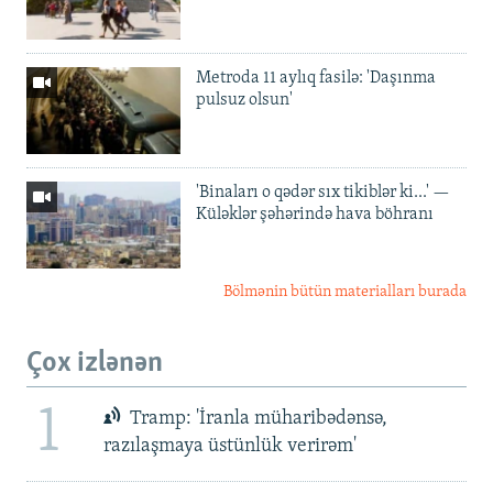
Metroda 11 aylıq fasilə: 'Daşınma
pulsuz olsun'
'Binaları o qədər sıx tikiblər ki...' —
Küləklər şəhərində hava böhranı
Bölmənin bütün materialları burada
Çox izlənən
1
Tramp: 'İranla müharibədənsə,
razılaşmaya üstünlük verirəm'