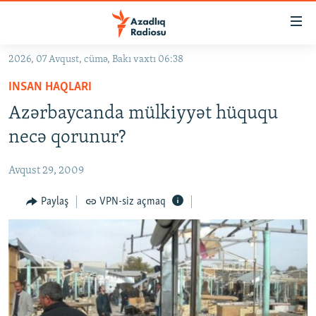
Keçid
linkləri
Əsas
2026, 07 Avqust, cümə, Bakı vaxtı 06:38
məzmuna
GÜNDƏM
INSAN HAQLARI
qayıt
#İZAHLA
Əsas
Azərbaycanda mülkiyyət hüququ
KORRUPSIOMETR
naviqasiyaya
necə qorunur?
qayıt
#ƏSLINDƏ
Axtarışa
Avqust 29, 2009
FƏRQƏ BAX
keç
QANUNI DOĞRU
Paylaş
VPN-siz açmaq
ARAŞDIRMA
MULTIMEDIA
RADIO ARXIV
VIDEO
HAQQIMIZDA
FOTOQALEREYA
OXU ZALI