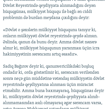
Dövlət Reyestrində qeydiyyata alınmadığını deyən
hüquqşünas, mülkiyyət hüququ ilə bağlı ən ciddi
problemin də burdan meydana çıxdığını deyir:
«Dövlət o şəxslərin mülkiyyət hüququnu tanıyır ki,
onların mülkiyyəti dövlət reyestrində qeydə alınsın.
Əslində, qanun da bunu deyir. Amma dövlət nəzərə
almır ki, mülkiyyət hüququnun yaranması üçün icra
hakimiyyətinin sərəncamı artıq əsasdır».
Sadiq Bağırov deyir ki, qanunvericilikdəki boşluq
ondadır ki, orda göstərilmir ki, sərəncam veriləndən
sonra neçə gün müddətinə vətəndaş mülkiyyətin dövlət
reyestrində qeydiyyatına alınması üçün müraciət
etməlidir. Amma buna baxmayaraq, hüquqşünas deyir
ki, mülkiyyətin dövlət reyestrində qeydiyyata alınıb-
alınmamasından asılı olmayaraq əgər sərəncam varsa,