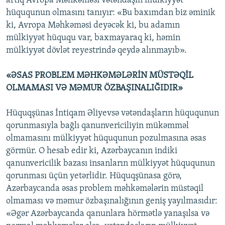
artıq Avropa Məhkəməsi vətəndaşın mülkiyyət
hüququnun olmasını tanıyır: «Bu baxımdan biz əminik
ki, Avropa Məhkəməsi deyəcək ki, bu adamın
mülkiyyət hüququ var, baxmayaraq ki, həmin
mülkiyyət dövlət reyestrində qeydə alınmayıb».
«ƏSAS PROBLEM MƏHKƏMƏLƏRİN MÜSTƏQİL
OLMAMASI VƏ MƏMUR ÖZBAŞINALIĞIDIR»
Hüquqşünas İntiqam Əliyevsə vətəndaşların hüququnun
qorunmasıyla bağlı qanunvericiliyin mükəmməl
olmamasını mülkiyyət hüququnun pozulmasına əsas
görmür. O hesab edir ki, Azərbaycanın indiki
qanunvericilik bazası insanların mülkiyyət hüququnun
qorunması üçün yetərlidir. Hüquqşünasa görə,
Azərbaycanda əsas problem məhkəmələrin müstəqil
olmaması və məmur özbaşınalığının geniş yayılmasıdır:
«Əgər Azərbaycanda qanunlara hörmətlə yanaşılsa və