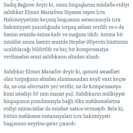
Sadiq Bağırov deyir ki, onun hüquqlarını müdafiə etdiyi
sahibkar Elman Manafova Siyəzən rayon İcra
Hakimiyyətinin keçmiş başçısının sərəncamıyla icra
hakimiyyəti yaxınlığında torpaq sahəsi verilib və o da
həmin ərazidə özünə kafe və mağaza tikib. Amma bir
müddət sonra həmin ərazidə Heydər Əliyevin büstünün
ucaldılacağı bildirilib və heç bir kompensasiya
verilmədən ərazi sahibkarın əlindən alınıb.
Sahibkar Elman Manafov deyir ki, qanuni sənədləri
olan torpağının əlindən alınmasından xeyli vaxt keçsə
də, nə ona alternativ yer verilir, nə də kompensasiya
kimi istədiyi 50 min manat pul. Sahibkarın mülkiyyət
hüququnun pozulmasıyla bağlı ölkə məhkəmələrinə
etdiyi müraciətlər də müsbət nəticə verməyib. Belə ki,
bütün məhkəmə instansiyaları icra hakimiyyəti
başçısının xeyrinə qərar çıxarıb: