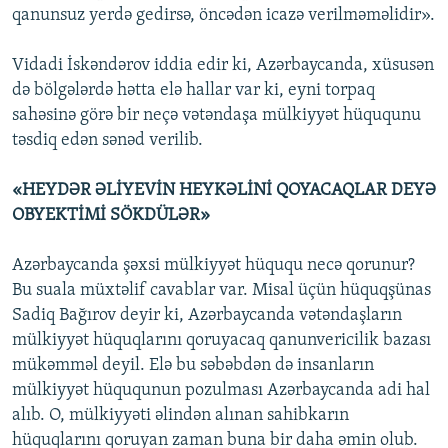
qanunsuz yerdə gedirsə, öncədən icazə verilməməlidir».
Vidadi İskəndərov iddia edir ki, Azərbaycanda, xüsusən
də bölgələrdə hətta elə hallar var ki, eyni torpaq
sahəsinə görə bir neçə vətəndaşa mülkiyyət hüququnu
təsdiq edən sənəd verilib.
«HEYDƏR ƏLİYEVİN HEYKƏLİNİ QOYACAQLAR DEYƏ
OBYEKTİMİ SÖKDÜLƏR»
Azərbaycanda şəxsi mülkiyyət hüququ necə qorunur?
Bu suala müxtəlif cavablar var. Misal üçün hüquqşünas
Sadiq Bağırov deyir ki, Azərbaycanda vətəndaşların
mülkiyyət hüquqlarını qoruyacaq qanunvericilik bazası
mükəmməl deyil. Elə bu səbəbdən də insanların
mülkiyyət hüququnun pozulması Azərbaycanda adi hal
alıb. O, mülkiyyəti əlindən alınan sahibkarın
hüquqlarını qoruyan zaman buna bir daha əmin olub.