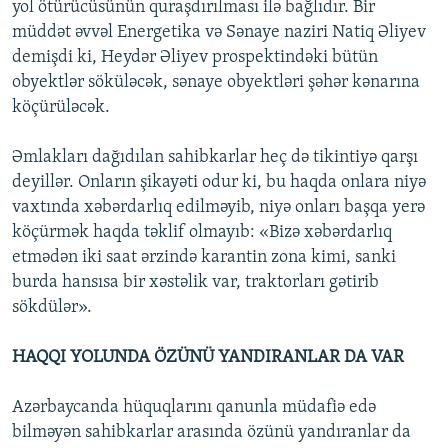
yol ötürücüsünün quraşdırılması ilə bağlıdır. Bir
müddət əvvəl Energetika və Sənaye naziri Natiq Əliyev
demişdi ki, Heydər Əliyev prospektindəki bütün
obyektlər söküləcək, sənaye obyektləri şəhər kənarına
köçürüləcək.
Əmlakları dağıdılan sahibkarlar heç də tikintiyə qarşı
deyillər. Onların şikayəti odur ki, bu haqda onlara niyə
vaxtında xəbərdarlıq edilməyib, niyə onları başqa yerə
köçürmək haqda təklif olmayıb: «Bizə xəbərdarlıq
etmədən iki saat ərzində karantin zona kimi, sanki
burda hansısa bir xəstəlik var, traktorları gətirib
sökdülər».
HAQQI YOLUNDA ÖZÜNÜ YANDIRANLAR DA VAR
Azərbaycanda hüquqlarını qanunla müdafiə edə
bilməyən sahibkarlar arasında özünü yandıranlar da