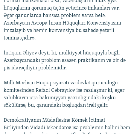
normal məhkəmələr olsa, vətəndaşların mülkiyyət
hüquqlarını qorumaq üçün yetərincə imkanları var.
Əgər qanunlarda hansısa problem varsa belə,
Azərbaycan Avropa İnsan Hüquqları Konvensiyasını
imzalayıb və həmin konvensiya bu sahədə yetərli
təminatçıdır».
İntiqam Əliyev deyir ki, mülkiyyət hüququyla bağlı
Azərbaycandakı problem əsasən praktikanın və bir də
pis idarəçiliyin problemidir.
Milli Məclisin Hüquq siyasəti və dövlət quruculuğu
komitəsindən Rəfael Cəbrayılov isə razılaşmır ki, əgər
sahibkarın icra hakimiyyəti yaxınlığındakı köşkü
sökülürsə, bu, qanundakı boşluqdan irəli gəlir.
Demokratiyanın Müdafiəsinə Kömək İctimai
Birliyindən Vidadi İskəndərov isə problemin həllini həm