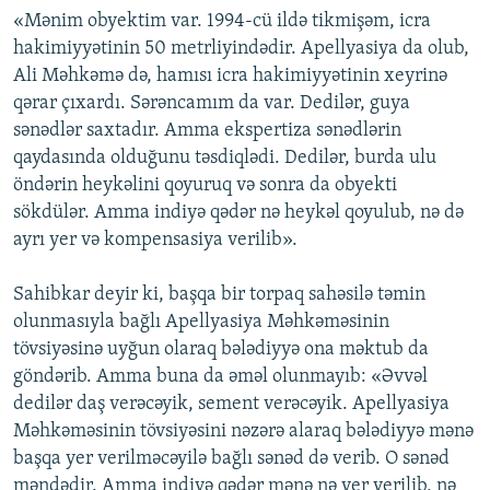
«Mənim obyektim var. 1994-cü ildə tikmişəm, icra
hakimiyyətinin 50 metrliyindədir. Apellyasiya da olub,
Ali Məhkəmə də, hamısı icra hakimiyyətinin xeyrinə
qərar çıxardı. Sərəncamım da var. Dedilər, guya
sənədlər saxtadır. Amma ekspertiza sənədlərin
qaydasında olduğunu təsdiqlədi. Dedilər, burda ulu
öndərin heykəlini qoyuruq və sonra da obyekti
sökdülər. Amma indiyə qədər nə heykəl qoyulub, nə də
ayrı yer və kompensasiya verilib».
Sahibkar deyir ki, başqa bir torpaq sahəsilə təmin
olunmasıyla bağlı Apellyasiya Məhkəməsinin
tövsiyəsinə uyğun olaraq bələdiyyə ona məktub da
göndərib. Amma buna da əməl olunmayıb: «Əvvəl
dedilər daş verəcəyik, sement verəcəyik. Apellyasiya
Məhkəməsinin tövsiyəsini nəzərə alaraq bələdiyyə mənə
başqa yer verilməcəyilə bağlı sənəd də verib. O sənəd
məndədir. Amma indiyə qədər mənə nə yer verilib, nə