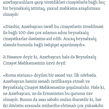
azərbaycanlılara qarşı törətdikləri cinayətlərlə bağlı heç
bir beynəlxalq istintaq, yaxud məhkəmə araşdırması
olmayıb:
«Düzdür, Azərbaycan tərəfi bu cinayətlərin törədilməsi
ilə bağlı 100-dən çox adamın adını beynəlxalq
cinayətkarlar dəstəsinə aid edib. Ancaq beynəlxalq
aləmdə bununla bağlı tədqiqat aparılmayıb».
Ə.Həsənov deyir ki, Azərbaycan hələ də Beynəlxalq
Cinayət Məhkəməsinin üzvü deyil:
«Roma statusu» deyilən bir sənəd var. İlk növbədə,
Azərbaycan həmin sənədi ratifikasiya etməli və
Beynəlxalq Cinayət Məhkəməsinə qoşulmalıdır. Hələ ki,
nə Azərbaycan, nə də Ermənistan bu quruma üzv
olmayıb. Bunun da əsas səbəbi ondan ibarətdir ki, hər
iki dövlətin arasında müharibə ehtimalı çox yüksəkdir.