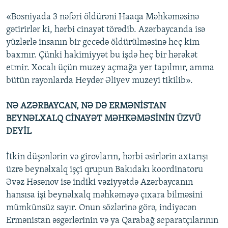
«Bosniyada 3 nəfəri öldürəni Haaqa Məhkəməsinə
gətirirlər ki, hərbi cinayət törədib. Azərbaycanda isə
yüzlərlə insanın bir gecədə öldürülməsinə heç kim
baxmır. Çünki hakimiyyət bu işdə heç bir hərəkət
etmir. Xocalı üçün muzey açmağa yer tapılmır, amma
bütün rayonlarda Heydər Əliyev muzeyi tikilib».
NƏ AZƏRBAYCAN, NƏ DƏ ERMƏNİSTAN
BEYNƏLXALQ CİNAYƏT MƏHKƏMƏSİNİN ÜZVÜ
DEYİL
İtkin düşənlərin və girovların, hərbi əsirlərin axtarışı
üzrə beynəlxalq işçi qrupun Bakıdakı koordinatoru
Əvəz Həsənov isə indiki vəziyyətdə Azərbaycanın
hansısa işi beynəlxalq məhkəməyə çıxara bilməsini
mümkünsüz sayır. Onun sözlərinə görə, indiyəcən
Ermənistan əsgərlərinin və ya Qarabağ separatçılarının