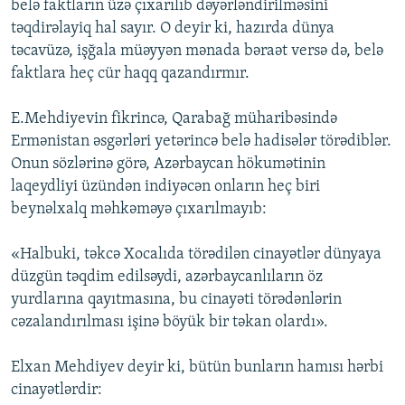
belə faktların üzə çıxarılıb dəyərləndirilməsini
təqdirəlayiq hal sayır. O deyir ki, hazırda dünya
təcavüzə, işğala müəyyən mənada bəraət versə də, belə
faktlara heç cür haqq qazandırmır.
E.Mehdiyevin fikrincə, Qarabağ müharibəsində
Ermənistan əsgərləri yetərincə belə hadisələr törədiblər.
Onun sözlərinə görə, Azərbaycan hökumətinin
laqeydliyi üzündən indiyəcən onların heç biri
beynəlxalq məhkəməyə çıxarılmayıb:
«Halbuki, təkcə Xocalıda törədilən cinayətlər dünyaya
düzgün təqdim edilsəydi, azərbaycanlıların öz
yurdlarına qayıtmasına, bu cinayəti törədənlərin
cəzalandırılması işinə böyük bir təkan olardı».
Elxan Mehdiyev deyir ki, bütün bunların hamısı hərbi
cinayətlərdir: