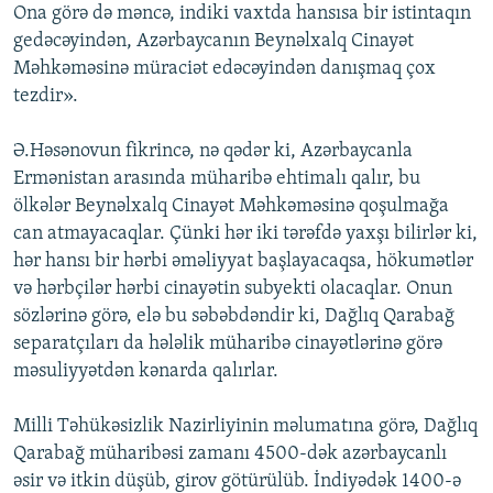
Ona görə də məncə, indiki vaxtda hansısa bir istintaqın
gedəcəyindən, Azərbaycanın Beynəlxalq Cinayət
Məhkəməsinə müraciət edəcəyindən danışmaq çox
tezdir».
Ə.Həsənovun fikrincə, nə qədər ki, Azərbaycanla
Ermənistan arasında müharibə ehtimalı qalır, bu
ölkələr Beynəlxalq Cinayət Məhkəməsinə qoşulmağa
can atmayacaqlar. Çünki hər iki tərəfdə yaxşı bilirlər ki,
hər hansı bir hərbi əməliyyat başlayacaqsa, hökumətlər
və hərbçilər hərbi cinayətin subyekti olacaqlar. Onun
sözlərinə görə, elə bu səbəbdəndir ki, Dağlıq Qarabağ
separatçıları da hələlik müharibə cinayətlərinə görə
məsuliyyətdən kənarda qalırlar.
Milli Təhükəsizlik Nazirliyinin məlumatına görə, Dağlıq
Qarabağ müharibəsi zamanı 4500-dək azərbaycanlı
əsir və itkin düşüb, girov götürülüb. İndiyədək 1400-ə