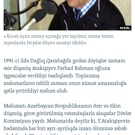
İNFOQRAFIKA
AZƏRBAYCAN ƏDƏBIYYATI KITABXANASI
MISSIYAMIZ
BIZI IZLƏ
KARIKATURA
İSLAM VƏ DEMOKRATIYA
PEŞƏ ETIKASI VƏ JURNALISTIKA STANDARTLARIMIZ
İZ - MƏDƏNIYYƏT PROQRAMI
MATERIALLARIMIZDAN ISTIFADƏ
«Xocalı üçün muzey açmağa yer tapılmır, amma bütün
AZADLIQRADIOSU MOBIL TELEFONUNUZDA
RFE/RL-in bütün saytları
rayonlarda Heydər Əliyev muzeyi tikilib»
BIZIMLƏ ƏLAQƏ
XƏBƏR BÜLLETENLƏRIMIZ
1991-ci ildə Dağlıq Qarabağda gedən döyüşlər zamanı
əsir düşmüş Atakişiyev Fərhad Rəhman oğluna
işgəncələr verildiyi təsdiqlənib. Toplanmış
məlumatların təhlili zamanı onun xüsusi amansızlıqla
qətlə yetirildiyi məlum olub.
Məlumatı Azərbaycan Respublikasının Əsir və itkin
düşmüş, girov götürülmüş vətəndaşlarla əlaqədar Dövlət
Komissiyası yayıb. Məlumatda deyilir ki, F.Atakişiyevin
bədənində hər biri ayrı-ayrılıqda insan ölümünə səbəb