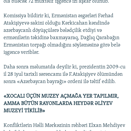
ola biləcək 72 müxtəlif işgəncə izi aşkar olunub.
Komissiya bildirir ki, Ermənistan əsgərləri Fərhad
Atakişiyevə sakini olduğu Kərkicahan kəndində
azərbaycanlı döyüşçülərə bələdçilik etdiyi və
ermənilərin təkidinə baxmayaraq, Dağlıq Qarabağın
Ermənistan torpağı olmadığını söyləməsinə görə belə
işgəncə veriblər.
Daha sonra məlumatda deyilir ki, prezidentin 2009-cu
il 28 iyul tarixli sərəncamı ilə F.Atakişiyev ölümündən
sonra «Azərbaycan bayrağı» ordeni ilə təltif edilib.
«XOCALI ÜÇÜN MUZEY AÇMAĞA YER TAPILMIR,
AMMA BÜTÜN RAYONLARDA HEYDƏR ƏLİYEV
MUZEYİ TİKİLİB»
Konfliktlərin Həlli Mərkəzinin rəhbəri Elxan Mehdiyev