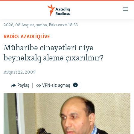
Keçid
linkləri
Əsas
2026, 08 Avqust, şənbə, Bakı vaxtı 18:33
məzmuna
GÜNDƏM
RADIO: AZADLIQLIVE
qayıt
#İZAHLA
Əsas
Müharibə cinayətləri niyə
KORRUPSIOMETR
naviqasiyaya
beynəlxalq aləmə çıxarılmır?
qayıt
#ƏSLINDƏ
Axtarışa
Avqust 22, 2009
FƏRQƏ BAX
keç
QANUNI DOĞRU
Paylaş
VPN-siz açmaq
ARAŞDIRMA
MULTIMEDIA
RADIO ARXIV
VIDEO
HAQQIMIZDA
FOTOQALEREYA
OXU ZALI