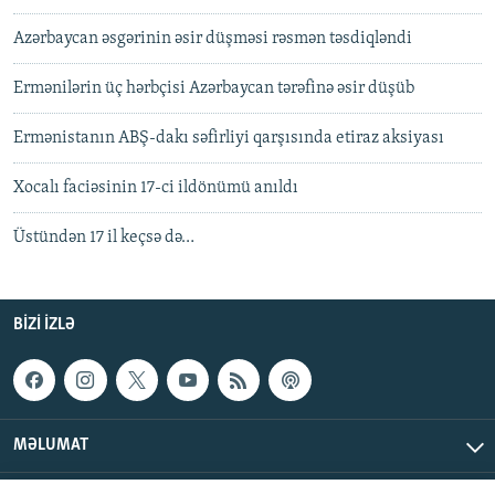
Azərbaycan əsgərinin əsir düşməsi rəsmən təsdiqləndi
Ermənilərin üç hərbçisi Azərbaycan tərəfinə əsir düşüb
Ermənistanın ABŞ-dakı səfirliyi qarşısında etiraz aksiyası
Xocalı faciəsinin 17-ci ildönümü anıldı
Üstündən 17 il keçsə də…
BIZI IZLƏ
MƏLUMAT