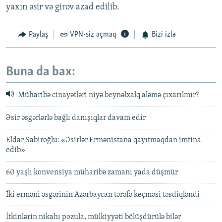
yaxın əsir və girov azad edilib.
Paylaş
VPN-siz açmaq
Bizi izlə
Buna da bax:
Müharibə cinayətləri niyə beynəlxalq aləmə çıxarılmır?
Əsir əsgərlərlə bağlı danışıqlar davam edir
Eldar Sabiroğlu: «Əsirlər Ermənistana qayıtmaqdan imtina
edib»
60 yaşlı konvensiya müharibə zamanı yada düşmür
İki erməni əsgərinin Azərbaycan tərəfə keçməsi təsdiqləndi
İtkinlərin nikahı pozula, mülkiyyəti bölüşdürülə bilər