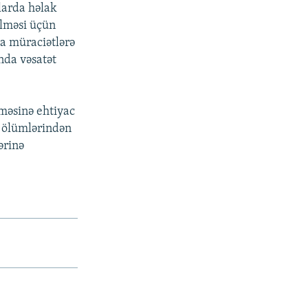
llarda həlak
ilməsi üçün
a müraciətlərə
nda vəsatət
lməsinə ehtiyac
n ölümlərindən
ərinə