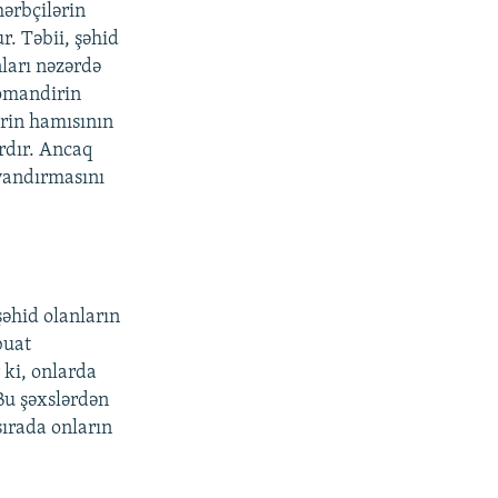
hərbçilərin
r. Təbii, şəhid
ları nəzərdə
komandirin
ərin hamısının
rdır. Ancaq
yandırmasını
şəhid olanların
buat
 ki, onlarda
Bu şəxslərdən
sırada onların