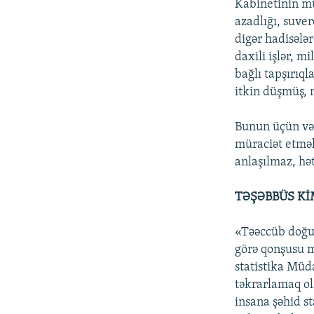
Kabinetinin mü
azadlığı, suver
digər hadisələr
daxili işlər, m
bağlı tapşırıql
itkin düşmüş, 
Bunun üçün vəf
müraciət etməl
anlaşılmaz, hə
TƏŞƏBBÜS Kİ
«Təəccüb doğu
görə qonşusu m
statistika Müda
təkrarlamaq ol
insana şəhid s