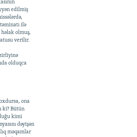
kasının
əyyən edilmiş
issələrdə,
təminatı ilə
ı həlak olmuş,
tusu verilir.
irliyinə
amda olduqca
oxdursa, ona
n ki? Bütün
lduğu kimi
nyasını dəyişən
anlıq məqamlar