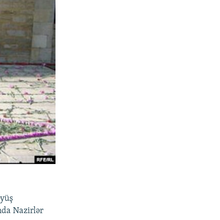
öyüş
ında Nazirlər