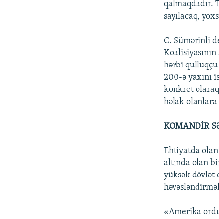
qalmaqdadır. T
sayılacaq, yox
C. Sümərinli d
Koalisiyasının
hərbi qulluqçu
200-ə yaxını is
konkret olaraq
həlak olanlara 
KOMANDİR S
Ehtiyatda olan
altında olan b
yüksək dövlət q
həvəsləndirmə
«Amerika ordus