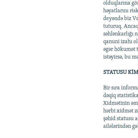
olduqlarına gör
həyatlarını ris
deyəndə biz Və
tuturuq. Ancaq
səhlənkarlığı 
qanuni izahı o
əgər hökumət t
istəyirsə, bu m
STATUSU KİM
Bir sıra infor
dəqiq statisti
Xidmətinin əmə
hərbi xidmət z
şəhid statusu a
ailələrindən gə