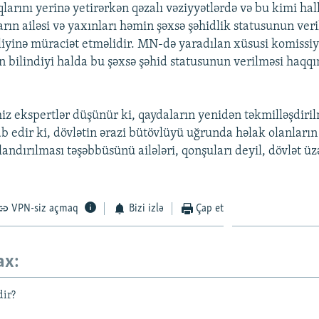
larını yerinə yetirərkən qəzalı vəziyyətlərdə və bu kimi ha
arın ailəsi və yaxınları həmin şəxsə şəhidlik statusunun ver
iyinə müraciət etməlidir. MN-də yaradılan xüsusi komissiy
 bilindiyi halda bu şəxsə şəhid statusunun verilməsi haqqı
iz ekspertlər düşünür ki, qaydaların yenidən təkmilləşdiri
ab edir ki, dövlətin ərazi bütövlüyü uğrunda həlak olanları
andırılması təşəbbüsünü ailələri, qonşuları deyil, dövlət üz
VPN-siz açmaq
Bizi izlə
Çap et
ax:
dir?