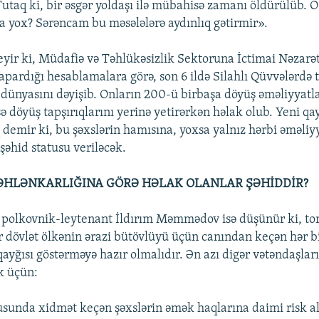
utaq ki, bir əsgər yoldaşı ilə mübahisə zamanı öldürülüb. O
sa yox? Sərəncam bu məsələlərə aydınlıq gətirmir».
eyir ki, Müdafiə və Təhlükəsizlik Sektoruna İctimai Nəzarə
 apardığı hesablamalara görə, son 6 ildə Silahlı Qüvvələrd
 dünyasını dəyişib. Onların 200-ü birbaşa döyüş əməliyyatl
ə döyüş tapşırıqlarını yerinə yetirərkən həlak olub. Yeni qay
 demir ki, bu şəxslərin hamısına, yoxsa yalnız hərbi əməli
şəhid statusu veriləcək.
ƏHLƏNKARLIĞINA GÖRƏ HƏLAK OLANLAR ŞƏHİDDİR?
 polkovnik-leytenant İldırım Məmmədov isə düşünür ki, tor
ir dövlət ölkənin ərazi bütövlüyü üçün canından keçən hər b
ayğısı göstərməyə hazır olmalıdır. Ən azı digər vətəndaşları
k üçün:
unda xidmət keçən şəxslərin əmək haqlarına daimi risk a