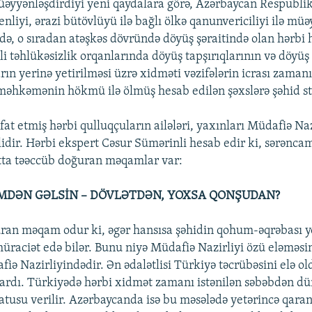
əyyənləşdirdiyi yeni qaydalara görə, Azərbaycan Respubli
enliyi, ərazi bütövlüyü ilə bağlı ölkə qanunvericiliyi ilə mü
də, o sıradan atəşkəs dövründə döyüş şəraitində olan hərbi h
illi təhlükəsizlik orqanlarında döyüş tapşırıqlarının və döyüş 
arın yerinə yetirilməsi üzrə xidməti vəzifələrin icrası zaman
məhkəmənin hökmü ilə ölmüş hesab edilən şəxslərə şəhid sta
at etmiş hərbi qulluqçuların ailələri, yaxınları Müdafiə Naz
idir. Hərbi ekspert Cəsur Sümərinli hesab edir ki, sərənc
tta təəccüb doğuran məqamlar var:
MDƏN GƏLSİN – DÖVLƏTDƏN, YOXSA QONŞUDAN?
ran məqam odur ki, əgər hansısa şəhidin qohum-əqrəbası y
üraciət edə bilər. Bunu niyə Müdafiə Nazirliyi özü eləməsi
fiə Nazirliyindədir. Ən ədalətlisi Türkiyə təcrübəsini elə o
ardı. Türkiyədə hərbi xidmət zamanı istənilən səbəbdən dü
tatusu verilir. Azərbaycanda isə bu məsələdə yetərincə qar