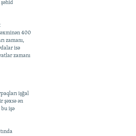
 şəhid
t
ə təxminən 400
arı zamanı,
dalar isə
yyatlar zamanı
paqları işğal
ir şəxsə ən
 bu işə
ltında