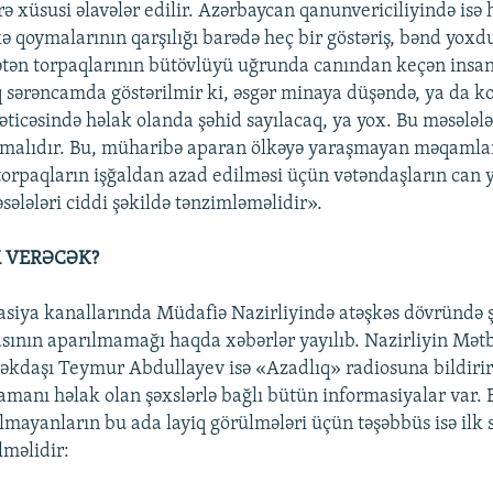
ə xüsusi əlavələr edilir. Azərbaycan qanunvericiliyində isə 
kə qoymalarının qarşılığı barədə heç bir göstəriş, bənd yoxdu
tən torpaqlarının bütövlüyü uğrunda canından keçən insan
 sərəncamda göstərilmir ki, əsgər minaya düşəndə, ya da 
nəticəsində həlak olanda şəhid sayılacaq, ya yox. Bu məsələl
lmalıdır. Bu, müharibə aparan ölkəyə yaraşmayan məqamla
orpaqların işğaldan azad edilməsi üçün vətəndaşların can 
əsələləri ciddi şəkildə tənzimləməlidir».
 VERƏCƏK?
masiya kanallarında Müdafiə Nazirliyində atəşkəs dövründə 
kasının aparılmamağı haqda xəbərlər yayılıb. Nazirliyin Mət
kdaşı Teymur Abdullayev isə «Azadlıq» radiosuna bildirir
amanı həlak olan şəxslərlə bağlı bütün informasiyalar var. 
lmayanların bu ada layiq görülmələri üçün təşəbbüs isə ilk 
lməlidir: