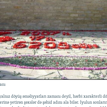
anı
alnız döyüş əməliyyatları zamanı deyil, hərbi xarakterli d
yerinə yetirən şəxslər də şəhid adını ala bilər. İyulun sonlar