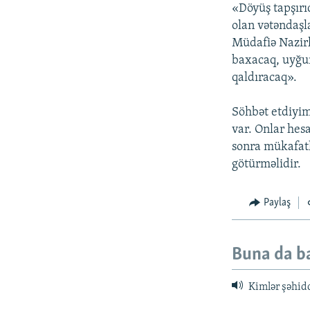
«Döyüş tapşırıq
olan vətəndaşl
Müdafiə Nazirl
baxacaq, uyğun
qaldıracaq».
Söhbət etdiyim
var. Onlar hes
sonra mükafatl
götürməlidir.
Paylaş
Buna da b
Kimlər şəhid